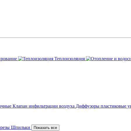
ирование
Теплоизоляция
точные
Клапан инфильтрации воздуха
Диффузоры пластиковые у
орезы
Шпильки
Показать все