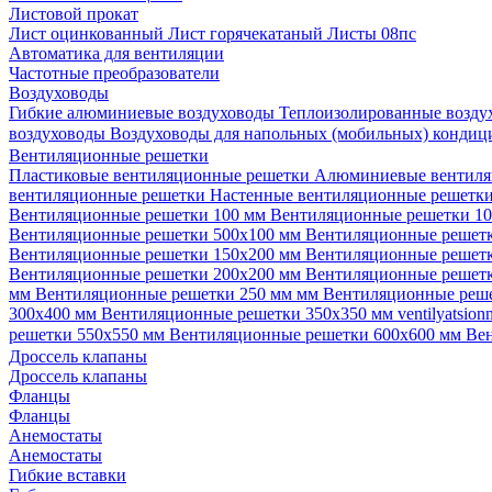
Листовой прокат
Лист оцинкованный
Лист горячекатаный
Листы 08пс
Автоматика для вентиляции
Частотные преобразователи
Воздуховоды
Гибкие алюминиевые воздуховоды
Теплоизолированные возд
воздуховоды
Воздуховоды для напольных (мобильных) конди
Вентиляционные решетки
Пластиковые вентиляционные решетки
Алюминиевые вентиля
вентиляционные решетки
Настенные вентиляционные решетк
Вентиляционные решетки 100 мм
Вентиляционные решетки 1
Вентиляционные решетки 500х100 мм
Вентиляционные решет
Вентиляционные решетки 150х200 мм
Вентиляционные решет
Вентиляционные решетки 200х200 мм
Вентиляционные решет
мм
Вентиляционные решетки 250 мм мм
Вентиляционные реш
300х400 мм
Вентиляционные решетки 350х350 мм
ventilyatsio
решетки 550х550 мм
Вентиляционные решетки 600х600 мм
Ве
Дроссель клапаны
Дроссель клапаны
Фланцы
Фланцы
Анемостаты
Анемостаты
Гибкие вставки