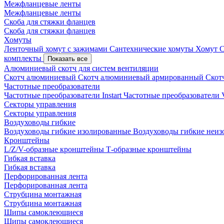
Межфланцевые ленты
Межфланцевые ленты
Скоба для стяжки фланцев
Скоба для стяжки фланцев
Хомуты
Ленточный хомут с зажимами
Сантехнические хомуты
Хомут 
комплекты
Показать все
Алюминиевый скотч для систем вентиляции
Скотч алюминиевый
Скотч алюминиевый армированный
Скот
Частотные преобразователи
Частотные преобразователи Instart
Частотные преобразовател
Секторы управления
Секторы управления
Воздуховоды гибкие
Воздуховоды гибкие изолированные
Воздуховоды гибкие неи
Кронштейны
L/Z/V-образные кронштейны
Т-образные кронштейны
Гибкая вставка
Гибкая вставка
Перфорированная лента
Перфорированная лента
Струбцина монтажная
Струбцина монтажная
Шипы самоклеющиеся
Шипы самоклеющиеся