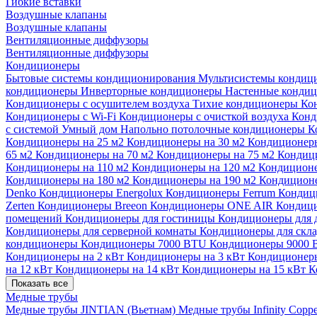
Гибкие вставки
Воздушные клапаны
Воздушные клапаны
Вентиляционные диффузоры
Вентиляционные диффузоры
Кондиционеры
Бытовые системы кондиционирования
Мультисистемы кондиц
кондиционеры
Инверторные кондиционеры
Настенные конди
Кондиционеры с осушителем воздуха
Тихие кондиционеры
Ко
Кондиционеры с Wi-Fi
Кондиционеры с очисткой воздуха
Конд
с системой Умный дом
Напольно потолочные кондиционеры
К
Кондиционеры на 25 м2
Кондиционеры на 30 м2
Кондиционеры
65 м2
Кондиционеры на 70 м2
Кондиционеры на 75 м2
Кондиц
Кондиционеры на 110 м2
Кондиционеры на 120 м2
Кондиционе
Кондиционеры на 180 м2
Кондиционеры на 190 м2
Кондиционе
Denko
Кондиционеры Energolux
Кондиционеры Ferrum
Кондиц
Zerten
Кондиционеры Breeon
Кондиционеры ONE AIR
Кондици
помещений
Кондиционеры для гостиницы
Кондиционеры для 
Кондиционеры для серверной комнаты
Кондиционеры для скл
кондиционеры
Кондиционеры 7000 BTU
Кондиционеры 9000
Кондиционеры на 2 кВт
Кондиционеры на 3 кВт
Кондиционеры
на 12 кВт
Кондиционеры на 14 кВт
Кондиционеры на 15 кВт
К
Показать все
Медные трубы
Медные трубы JINTIAN (Вьетнам)
Медные трубы Infinity Copp