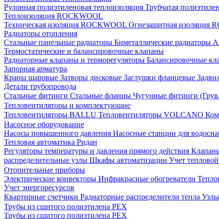
Рулонная полиэтиленовая теплоизоляция
Трубчатая полиэтиле
Теплоизоляция ROCKWOOL
Техническая изоляция ROCKWOOL
Огнезащитная изоляци
Радиаторы отопления
Стальные панельные радиаторы
Биметаллические радиаторы
А
Термостатические и балансировочные клапаны
Радиаторные клапаны и терморегуляторы
Балансировочные кл
Запорная арматура
Краны шаровые
Затворы дисковые
Заглушки фланцевые
Задви
Детали трубопровода
Стальные фитинги
Стальные фланцы
Чугунные фитинги (Грув
Тепловентиляторы и комплектующие
Тепловентиляторы BALLU
Тепловентиляторы VOLCANO
Ком
Насосное оборудование
Насосы повышенного давления
Насосные станции для водосн
Тепловая автоматика Ридан
Регуляторы температуры и давления прямого действия
Клапан
распределительные узлы
Шкафы автоматизации
Учет теплово
Отопительные приборы
Электрические конвекторы
Инфракрасные обогреватели
Тепло
Учет энергоресурсов
Квартирные счетчики
Радиаторные распределители тепла
Узлы
Трубы из сшитого полиэтилена PEX
Трубы из сшитого полиэтилена PEX