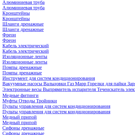
Алюминиевая труба
Алюминиевая труба
Кронштейны
Кронштейны
Шланги дренажные
Шланги дренажные
Фреон
Фреон
Кабель электрический
Кабель электрический
Изоляционные ленты
Изоляционные ленты
Помпы дренажные
Помпы дренажные
Инструмент для систем кондиционирования
Вакуумные насосы
Вальцовки
Газ Mapp
Горелки для пайки
Зар
Электронные весы
Выпрямитель испарителя
Течеискатель эл
Медные фитинги
Муфты
Отводы
Тройники
Пульты управления для систем кондиционирования
Пульты управления для систем кондиционирования
Медный припой
Медный припой
Сифоны дренажные
Сифоны дренажные