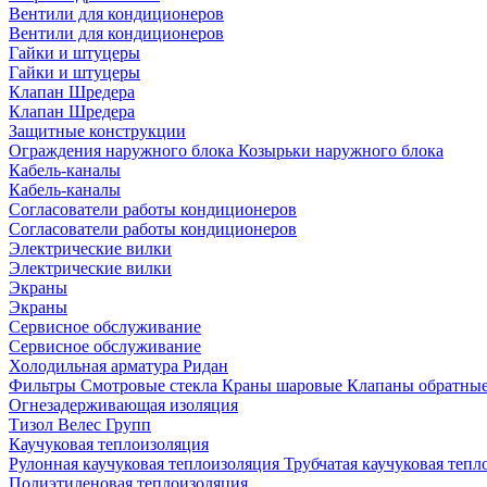
Вентили для кондиционеров
Вентили для кондиционеров
Гайки и штуцеры
Гайки и штуцеры
Клапан Шредера
Клапан Шредера
Защитные конструкции
Ограждения наружного блока
Козырьки наружного блока
Кабель-каналы
Кабель-каналы
Согласователи работы кондиционеров
Согласователи работы кондиционеров
Электрические вилки
Электрические вилки
Экраны
Экраны
Сервисное обслуживание
Сервисное обслуживание
Холодильная арматура Ридан
Фильтры
Смотровые стекла
Краны шаровые
Клапаны обратны
Огнезадерживающая изоляция
Тизол
Велес Групп
Каучуковая теплоизоляция
Рулонная каучуковая теплоизоляция
Трубчатая каучуковая теп
Полиэтиленовая теплоизоляция