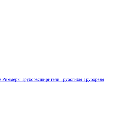
е
Риммеры
Труборасширители
Трубогибы
Труборезы