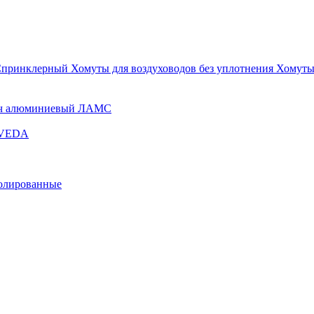
Спринклерный
Хомуты для воздуховодов без уплотнения
Хомуты
ч алюминиевый ЛАМС
и VEDA
золированные