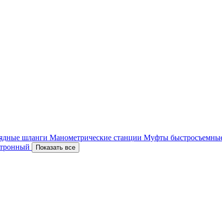
ядные шланги
Манометрические станции
Муфты быстросъемны
ектронный
Показать все