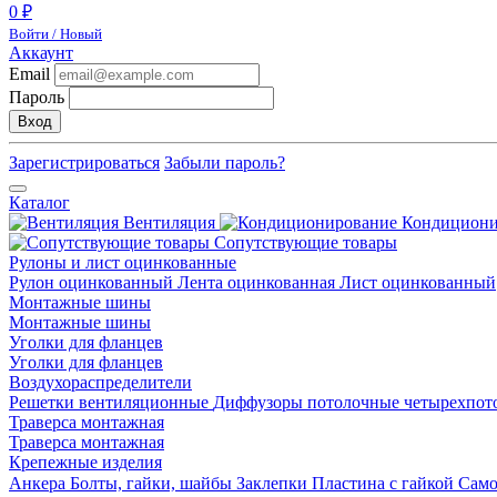
0 ₽
Войти / Новый
Аккаунт
Email
Пароль
Вход
Зарегистрироваться
Забыли пароль?
Каталог
Вентиляция
Кондицион
Сопутствующие товары
Рулоны и лист оцинкованные
Рулон оцинкованный
Лента оцинкованная
Лист оцинкованный
Монтажные шины
Монтажные шины
Уголки для фланцев
Уголки для фланцев
Воздухораспределители
Решетки вентиляционные
Диффузоры потолочные четырехпо
Траверса монтажная
Траверса монтажная
Крепежные изделия
Анкера
Болты, гайки, шайбы
Заклепки
Пластина с гайкой
Сам