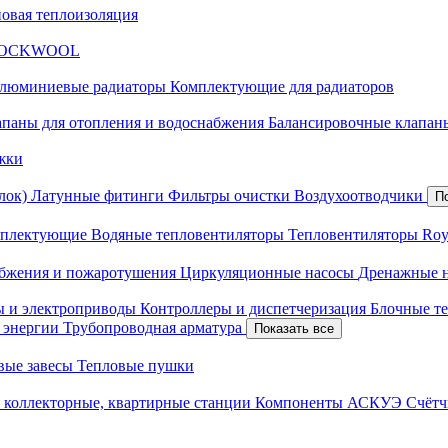
новая теплоизоляция
я ROCKWOOL
люминиевые радиаторы
Комплектующие для радиаторов
апаны для отопления и водоснабжения
Балансировочные клапаны
жки
лок)
Латунные фитинги
Фильтры очистки
Воздухоотводчики
П
плектующие
Водяные тепловентиляторы
Тепловентиляторы Roy
абжения и пожаротушения
Циркуляционные насосы
Дренажные 
ы и электроприводы
Контроллеры и диспетчеризация
Блочные т
й энергии
Трубопроводная арматура
Показать все
вые завесы
Тепловые пушки
 коллекторные, квартирные станции
Компоненты АСКУЭ
Счётч