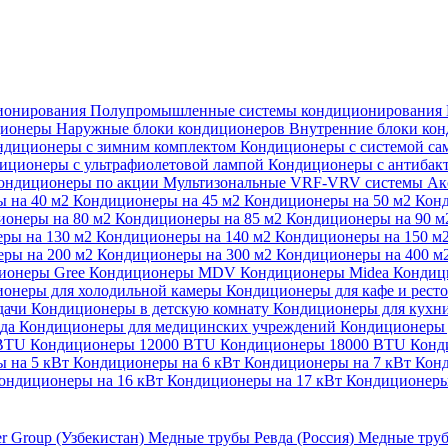
ионирования
Полупромышленные системы кондиционирования
ционеры
Наружные блоки кондиционеров
Внутренние блоки ко
ндиционеры с зимним комплектом
Кондиционеры с системой са
иционеры с ультрафиолетовой лампой
Кондиционеры с антибак
ондиционеры по акции
Мультизональные VRF-VRV системы
Ак
 на 40 м2
Кондиционеры на 45 м2
Кондиционеры на 50 м2
Конд
ионеры на 80 м2
Кондиционеры на 85 м2
Кондиционеры на 90 
ры на 130 м2
Кондиционеры на 140 м2
Кондиционеры на 150 м
ры на 200 м2
Кондиционеры на 300 м2
Кондиционеры на 400 м
ионеры Gree
Кондиционеры MDV
Кондиционеры Midea
Кондиц
онеры для холодильной камеры
Кондиционеры для кафе и рест
дачи
Кондиционеры в детскую комнату
Кондиционеры для кухн
ада
Кондиционеры для медицинских учреждений
Кондиционеры 
 BTU
Кондиционеры 12000 BTU
Кондиционеры 18000 BTU
Конд
 на 5 кВт
Кондиционеры на 6 кВт
Кондиционеры на 7 кВт
Конд
ондиционеры на 16 кВт
Кондиционеры на 17 кВт
Кондиционеры
er Group (Узбекистан)
Медные трубы Ревда (Россия)
Медные труб