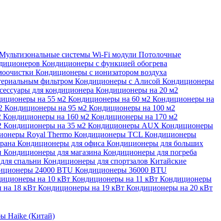
Мультизональные системы
Wi-Fi модули
Потолочные
ндиционеров
Кондиционеры с функцией обогрева
моочистки
Кондиционеры с ионизатором воздуха
териальным фильтром
Кондиционеры с Алисой
Кондиционеры
сессуары для кондиционера
Кондиционеры на 20 м2
иционеры на 55 м2
Кондиционеры на 60 м2
Кондиционеры на
м2
Кондиционеры на 95 м2
Кондиционеры на 100 м2
2
Кондиционеры на 160 м2
Кондиционеры на 170 м2
2
Кондиционеры на 35 м2
Кондиционеры AUX
Кондиционеры
ионеры Royal Thermo
Кондиционеры TCL
Кондиционеры
орана
Кондиционеры для офиса
Кондиционеры для больших
и
Кондиционеры для магазина
Кондиционеры для погреба
для спальни
Кондиционеры для спортзалов
Китайские
иционеры 24000 BTU
Кондиционеры 36000 BTU
иционеры на 10 кВт
Кондиционеры на 11 кВт
Кондиционеры
 на 18 кВт
Кондиционеры на 19 кВт
Кондиционеры на 20 кВт
ы Haike (Китай)