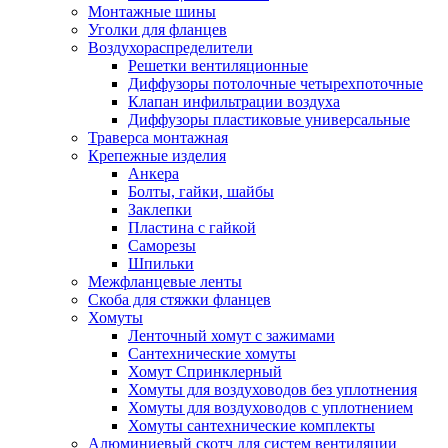
Монтажные шины
Уголки для фланцев
Воздухораспределители
Решетки вентиляционные
Диффузоры потолочные четырехпоточные
Клапан инфильтрации воздуха
Диффузоры пластиковые универсальные
Траверса монтажная
Крепежные изделия
Анкера
Болты, гайки, шайбы
Заклепки
Пластина с гайкой
Саморезы
Шпильки
Межфланцевые ленты
Скоба для стяжки фланцев
Хомуты
Ленточный хомут с зажимами
Сантехнические хомуты
Хомут Спринклерный
Хомуты для воздуховодов без уплотнения
Хомуты для воздуховодов с уплотнением
Хомуты сантехнические комплекты
Алюминиевый скотч для систем вентиляции