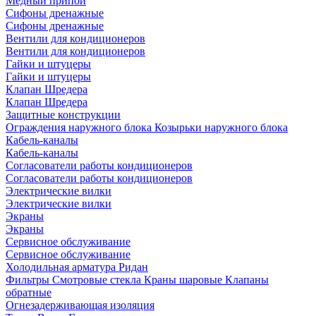
Медный припой
Сифоны дренажные
Сифоны дренажные
Вентили для кондиционеров
Вентили для кондиционеров
Гайки и штуцеры
Гайки и штуцеры
Клапан Шредера
Клапан Шредера
Защитные конструкции
Ограждения наружного блока
Козырьки наружного блока
Кабель-каналы
Кабель-каналы
Согласователи работы кондиционеров
Согласователи работы кондиционеров
Электрические вилки
Электрические вилки
Экраны
Экраны
Сервисное обслуживание
Сервисное обслуживание
Холодильная арматура Ридан
Фильтры
Смотровые стекла
Краны шаровые
Клапаны
обратные
Огнезадерживающая изоляция