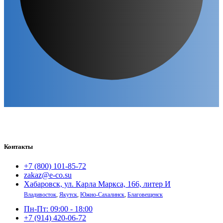
Контакты
+7 (800) 101-85-72
zakaz@e-co.su
Хабаровск, ул. Карла Маркса, 166, литер И
Владивосток
,
Якутск
,
Южно-Сахалинск
,
Благовещенск
Пн-Пт: 09:00 - 18:00
+7 (914) 420-06-72