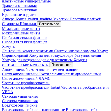
пластиковые универсальные
Траверса монтажная
Траверса монтажная
Крепежные изделия
Анкера
Болты, гайки, шайбы
Заклепки
Пластина с гайкой
Саморезы
Шпильки
Показать все
Межфланцевые ленты
Межфланцевые ленты
Скоба для стяжки фланцев
Скоба для стяжки фланцев
Хомуты
Ленточный хомут с зажимами
Сантехнические хомуты
Хомут
Спринклерный
Хомуты для воздуховодов без уплотнения
Хомуты для воздуховодов с уплотнением
Хомуты
сантехнические комплекты
Показать все
Алюминиевый скотч для систем вентиляции
Скотч алюминиевый
Скотч алюминиевый армированный
Скотч алюминиевый ЛАМС
Частотные преобразователи
Частотные преобразователи Instart
Частотные преобразователи
VEDA
Секторы управления
Секторы управления
Воздуховоды гибкие
Воздуховоды гибкие изолированные
Воздуховоды гибкие