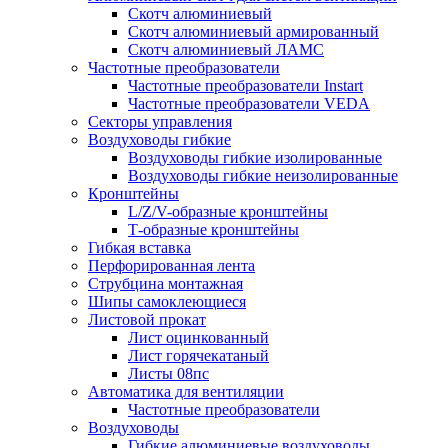
Скотч алюминиевый
Скотч алюминиевый армированный
Скотч алюминиевый ЛАМС
Частотные преобразователи
Частотные преобразователи Instart
Частотные преобразователи VEDA
Секторы управления
Воздуховоды гибкие
Воздуховоды гибкие изолированные
Воздуховоды гибкие неизолированные
Кронштейны
L/Z/V-образные кронштейны
Т-образные кронштейны
Гибкая вставка
Перфорированная лента
Струбцина монтажная
Шипы самоклеющиеся
Листовой прокат
Лист оцинкованный
Лист горячекатаный
Листы 08пс
Автоматика для вентиляции
Частотные преобразователи
Воздуховоды
Гибкие алюминиевые воздуховоды