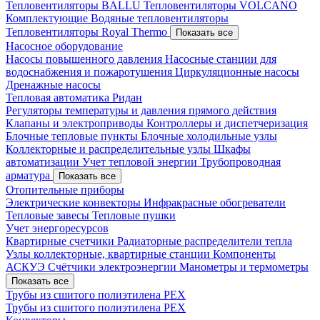
Тепловентиляторы BALLU
Тепловентиляторы VOLCANO
Комплектующие
Водяные тепловентиляторы
Тепловентиляторы Royal Thermo
Показать все
Насосное оборудование
Насосы повышенного давления
Насосные станции для
водоснабжения и пожаротушения
Циркуляционные насосы
Дренажные насосы
Тепловая автоматика Ридан
Регуляторы температуры и давления прямого действия
Клапаны и электроприводы
Контроллеры и диспетчеризация
Блочные тепловые пункты
Блочные холодильные узлы
Коллекторные и распределительные узлы
Шкафы
автоматизации
Учет тепловой энергии
Трубопроводная
арматура
Показать все
Отопительные приборы
Электрические конвекторы
Инфракрасные обогреватели
Тепловые завесы
Тепловые пушки
Учет энергоресурсов
Квартирные счетчики
Радиаторные распределители тепла
Узлы коллекторные, квартирные станции
Компоненты
АСКУЭ
Счётчики электроэнергии
Манометры и термометры
Показать все
Трубы из сшитого полиэтилена PEX
Трубы из сшитого полиэтилена PEX