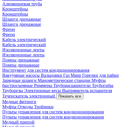
Алюминиевая труба
Кронштейны
Кронштейны
Шланги дренажные
Шланги дренажные
Фреон
Фреон
Кабель электрический
Кабель электрический
Изоляционные ленты
Изоляционные ленты
Помпы дренажные
Помпы дренажные
Инструмент для систем кондиционирования
Вакуумные насосы
Вальцовки
Газ Mapp
Горелки для пайки
Зарядные шланги
Манометрические станции
Муфты
быстросъемные
Риммеры
Труборасширители
Трубогибы
Труборезы
Электронные весы
Выпрямитель испарителя
Течеискатель электронный
Показать все
Медные фитинги
Муфты
Отводы
Тройники
Пульты управления для систем кондиционирования
Пульты управления для систем кондиционирования
Медный припой