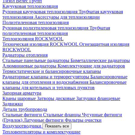
Тизол
Велес Групп
Каучуковая теплоизоляция
Рулонная каучуковая теплоизоляция
Трубчатая каучуковая
теплоизоляция
Аксессуары для теплоизоляции
Полиэтиленовая теплоизоляция
Рулонная полиэтиленовая теплоизоляция
Трубчатая
полиэтиленовая теплоизоляция
Теплоизоляция ROCKWOOL
Техническая изоляция ROCKWOOL
Огнезащитная изоляция
ROCKWOOL
Радиаторы отопления
Стальные панельные радиаторы
Биметаллические радиаторы
Алюминиевые радиаторы
Комплектующие для радиаторов
Термостатические и балансировочные клапаны
Радиаторные клапаны и терморегуляторы
Балансировочные
клапаны для отопления и водоснабжения
Балансировочные
клапаны для котельных и тепловых пунктов
Запорная арматура
Краны шаровые
Затворы дисковые
Заглушки фланцевые
Задвижки
Детали трубопровода
Стальные фитинги
Стальные фланцы
Чугунные фитинги
(Грувлок)
Латунные фитинги
Фильтры очистки
Воздухоотводчики
Показать все
Тепловентиляторы и комплектующие