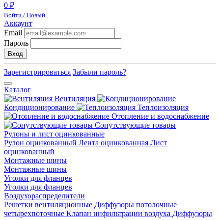
0 ₽
Войти / Новый
Аккаунт
Email
Пароль
Вход
Зарегистрироваться
Забыли пароль?
Каталог
Вентиляция
Кондиционирование
Теплоизоляция
Отопление и водоснабжение
Сопутствующие товары
Рулоны и лист оцинкованные
Рулон оцинкованный
Лента оцинкованная
Лист
оцинкованный
Монтажные шины
Монтажные шины
Уголки для фланцев
Уголки для фланцев
Воздухораспределители
Решетки вентиляционные
Диффузоры потолочные
четырехпоточные
Клапан инфильтрации воздуха
Диффузоры