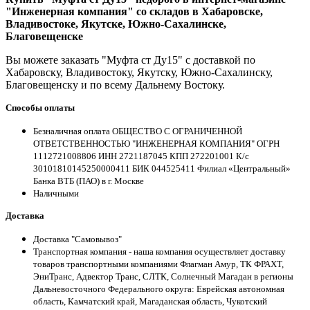
"Инженерная компания" со складов в Хабаровске,
Владивостоке, Якутске, Южно-Сахалинске,
Благовещенске
Вы можете заказать "Муфта ст Ду15" с доставкой по
Хабаровску, Владивостоку, Якутску, Южно-Сахалинску,
Благовещенску и по всему Дальнему Востоку.
Способы оплаты
Безналичная оплата ОБЩЕСТВО С ОГРАНИЧЕННОЙ
ОТВЕТСТВЕННОСТЬЮ "ИНЖЕНЕРНАЯ КОМПАНИЯ" ОГРН
1112721008806 ИНН 2721187045 КПП 272201001 К/с
30101810145250000411 БИК 044525411 Филиал «Центральный»
Банка ВТБ (ПАО) в г. Москве
Наличными
Доставка
Доставка "Самовывоз"
Транспортная компания - наша компания осуществляет доставку
товаров транспортными компаниями Флагман Амур, ТК ФРАХТ,
ЭниТранс, Адвектор Транс, СЛТК, Солнечный Магадан в регионы
Дальневосточного Федерального округа: Еврейская автономная
область, Камчатский край, Магаданская область, Чукотский