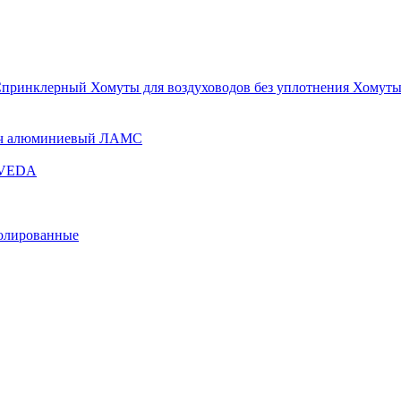
Спринклерный
Хомуты для воздуховодов без уплотнения
Хомуты
ч алюминиевый ЛАМС
и VEDA
золированные