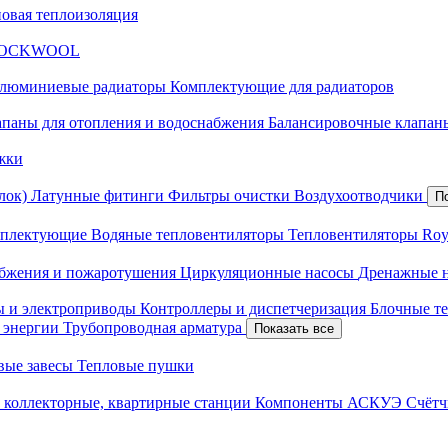
новая теплоизоляция
я ROCKWOOL
люминиевые радиаторы
Комплектующие для радиаторов
апаны для отопления и водоснабжения
Балансировочные клапаны
жки
лок)
Латунные фитинги
Фильтры очистки
Воздухоотводчики
П
плектующие
Водяные тепловентиляторы
Тепловентиляторы Roy
абжения и пожаротушения
Циркуляционные насосы
Дренажные 
ы и электроприводы
Контроллеры и диспетчеризация
Блочные т
й энергии
Трубопроводная арматура
Показать все
вые завесы
Тепловые пушки
 коллекторные, квартирные станции
Компоненты АСКУЭ
Счётч