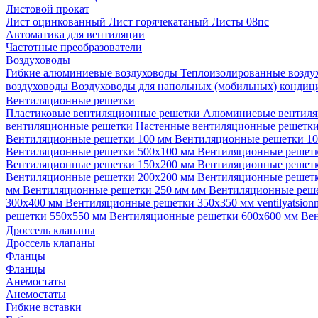
Листовой прокат
Лист оцинкованный
Лист горячекатаный
Листы 08пс
Автоматика для вентиляции
Частотные преобразователи
Воздуховоды
Гибкие алюминиевые воздуховоды
Теплоизолированные возд
воздуховоды
Воздуховоды для напольных (мобильных) конди
Вентиляционные решетки
Пластиковые вентиляционные решетки
Алюминиевые вентиля
вентиляционные решетки
Настенные вентиляционные решетк
Вентиляционные решетки 100 мм
Вентиляционные решетки 1
Вентиляционные решетки 500х100 мм
Вентиляционные решет
Вентиляционные решетки 150х200 мм
Вентиляционные решет
Вентиляционные решетки 200х200 мм
Вентиляционные решет
мм
Вентиляционные решетки 250 мм мм
Вентиляционные реш
300х400 мм
Вентиляционные решетки 350х350 мм
ventilyatsio
решетки 550х550 мм
Вентиляционные решетки 600х600 мм
Ве
Дроссель клапаны
Дроссель клапаны
Фланцы
Фланцы
Анемостаты
Анемостаты
Гибкие вставки