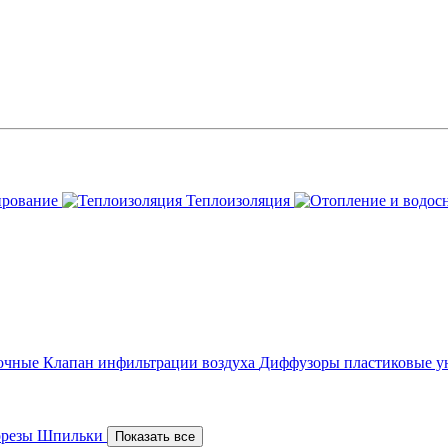
ирование
Теплоизоляция
точные
Клапан инфильтрации воздуха
Диффузоры пластиковые у
орезы
Шпильки
Показать все