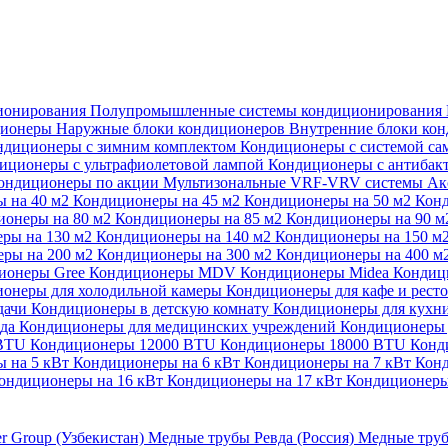
ионирования
Полупромышленные системы кондиционирования
ционеры
Наружные блоки кондиционеров
Внутренние блоки ко
ндиционеры с зимним комплектом
Кондиционеры с системой са
иционеры с ультрафиолетовой лампой
Кондиционеры с антибак
ондиционеры по акции
Мультизональные VRF-VRV системы
Ак
 на 40 м2
Кондиционеры на 45 м2
Кондиционеры на 50 м2
Конд
ионеры на 80 м2
Кондиционеры на 85 м2
Кондиционеры на 90 
ры на 130 м2
Кондиционеры на 140 м2
Кондиционеры на 150 м
ры на 200 м2
Кондиционеры на 300 м2
Кондиционеры на 400 м
ионеры Gree
Кондиционеры MDV
Кондиционеры Midea
Кондиц
онеры для холодильной камеры
Кондиционеры для кафе и рест
дачи
Кондиционеры в детскую комнату
Кондиционеры для кухн
ада
Кондиционеры для медицинских учреждений
Кондиционеры 
 BTU
Кондиционеры 12000 BTU
Кондиционеры 18000 BTU
Конд
 на 5 кВт
Кондиционеры на 6 кВт
Кондиционеры на 7 кВт
Конд
ондиционеры на 16 кВт
Кондиционеры на 17 кВт
Кондиционеры
er Group (Узбекистан)
Медные трубы Ревда (Россия)
Медные труб