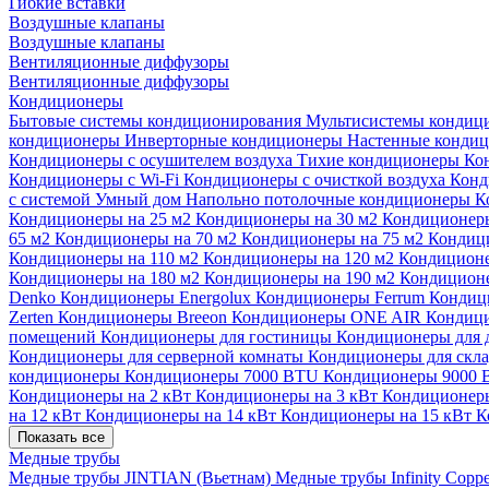
Гибкие вставки
Воздушные клапаны
Воздушные клапаны
Вентиляционные диффузоры
Вентиляционные диффузоры
Кондиционеры
Бытовые системы кондиционирования
Мультисистемы кондиц
кондиционеры
Инверторные кондиционеры
Настенные конди
Кондиционеры с осушителем воздуха
Тихие кондиционеры
Ко
Кондиционеры с Wi-Fi
Кондиционеры с очисткой воздуха
Конд
с системой Умный дом
Напольно потолочные кондиционеры
К
Кондиционеры на 25 м2
Кондиционеры на 30 м2
Кондиционеры
65 м2
Кондиционеры на 70 м2
Кондиционеры на 75 м2
Кондиц
Кондиционеры на 110 м2
Кондиционеры на 120 м2
Кондиционе
Кондиционеры на 180 м2
Кондиционеры на 190 м2
Кондиционе
Denko
Кондиционеры Energolux
Кондиционеры Ferrum
Кондиц
Zerten
Кондиционеры Breeon
Кондиционеры ONE AIR
Кондици
помещений
Кондиционеры для гостиницы
Кондиционеры для 
Кондиционеры для серверной комнаты
Кондиционеры для скл
кондиционеры
Кондиционеры 7000 BTU
Кондиционеры 9000
Кондиционеры на 2 кВт
Кондиционеры на 3 кВт
Кондиционеры
на 12 кВт
Кондиционеры на 14 кВт
Кондиционеры на 15 кВт
К
Показать все
Медные трубы
Медные трубы JINTIAN (Вьетнам)
Медные трубы Infinity Copp