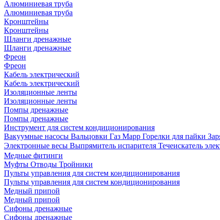
Алюминиевая труба
Алюминиевая труба
Кронштейны
Кронштейны
Шланги дренажные
Шланги дренажные
Фреон
Фреон
Кабель электрический
Кабель электрический
Изоляционные ленты
Изоляционные ленты
Помпы дренажные
Помпы дренажные
Инструмент для систем кондиционирования
Вакуумные насосы
Вальцовки
Газ Mapp
Горелки для пайки
Зар
Электронные весы
Выпрямитель испарителя
Течеискатель эл
Медные фитинги
Муфты
Отводы
Тройники
Пульты управления для систем кондиционирования
Пульты управления для систем кондиционирования
Медный припой
Медный припой
Сифоны дренажные
Сифоны дренажные