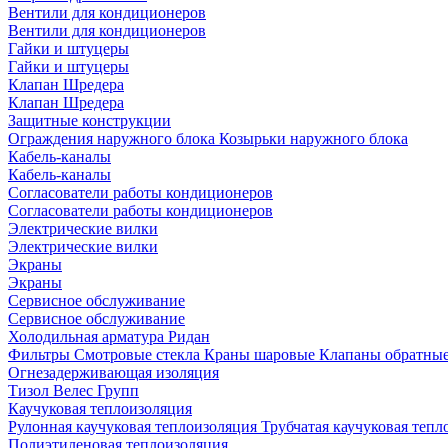
Вентили для кондиционеров
Вентили для кондиционеров
Гайки и штуцеры
Гайки и штуцеры
Клапан Шредера
Клапан Шредера
Защитные конструкции
Ограждения наружного блока
Козырьки наружного блока
Кабель-каналы
Кабель-каналы
Согласователи работы кондиционеров
Согласователи работы кондиционеров
Электрические вилки
Электрические вилки
Экраны
Экраны
Сервисное обслуживание
Сервисное обслуживание
Холодильная арматура Ридан
Фильтры
Смотровые стекла
Краны шаровые
Клапаны обратны
Огнезадерживающая изоляция
Тизол
Велес Групп
Каучуковая теплоизоляция
Рулонная каучуковая теплоизоляция
Трубчатая каучуковая теп
Полиэтиленовая теплоизоляция