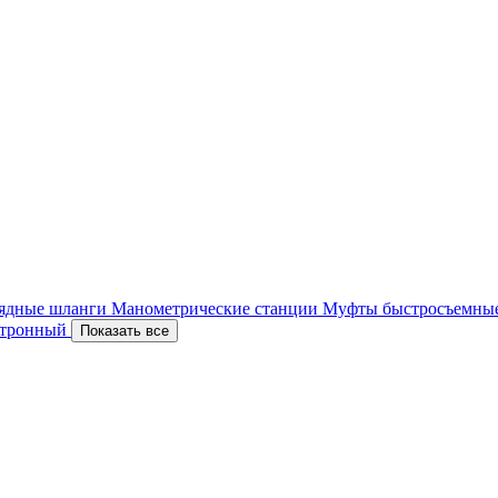
ядные шланги
Манометрические станции
Муфты быстросъемны
ектронный
Показать все