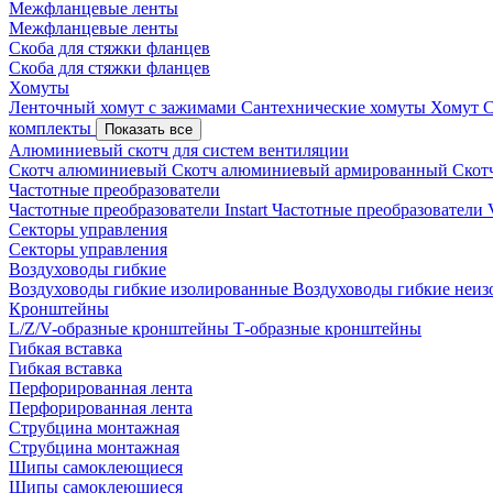
Межфланцевые ленты
Межфланцевые ленты
Скоба для стяжки фланцев
Скоба для стяжки фланцев
Хомуты
Ленточный хомут с зажимами
Сантехнические хомуты
Хомут 
комплекты
Показать все
Алюминиевый скотч для систем вентиляции
Скотч алюминиевый
Скотч алюминиевый армированный
Скот
Частотные преобразователи
Частотные преобразователи Instart
Частотные преобразовател
Секторы управления
Секторы управления
Воздуховоды гибкие
Воздуховоды гибкие изолированные
Воздуховоды гибкие неи
Кронштейны
L/Z/V-образные кронштейны
Т-образные кронштейны
Гибкая вставка
Гибкая вставка
Перфорированная лента
Перфорированная лента
Струбцина монтажная
Струбцина монтажная
Шипы самоклеющиеся
Шипы самоклеющиеся