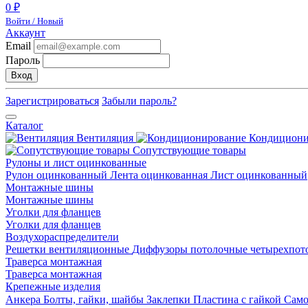
0 ₽
Войти / Новый
Аккаунт
Email
Пароль
Вход
Зарегистрироваться
Забыли пароль?
Каталог
Вентиляция
Кондицион
Сопутствующие товары
Рулоны и лист оцинкованные
Рулон оцинкованный
Лента оцинкованная
Лист оцинкованный
Монтажные шины
Монтажные шины
Уголки для фланцев
Уголки для фланцев
Воздухораспределители
Решетки вентиляционные
Диффузоры потолочные четырехпо
Траверса монтажная
Траверса монтажная
Крепежные изделия
Анкера
Болты, гайки, шайбы
Заклепки
Пластина с гайкой
Сам