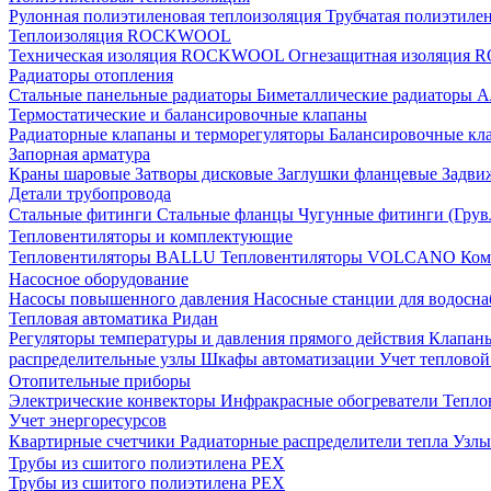
Рулонная полиэтиленовая теплоизоляция
Трубчатая полиэтиле
Теплоизоляция ROCKWOOL
Техническая изоляция ROCKWOOL
Огнезащитная изоляци
Радиаторы отопления
Стальные панельные радиаторы
Биметаллические радиаторы
А
Термостатические и балансировочные клапаны
Радиаторные клапаны и терморегуляторы
Балансировочные кл
Запорная арматура
Краны шаровые
Затворы дисковые
Заглушки фланцевые
Задви
Детали трубопровода
Стальные фитинги
Стальные фланцы
Чугунные фитинги (Грув
Тепловентиляторы и комплектующие
Тепловентиляторы BALLU
Тепловентиляторы VOLCANO
Ком
Насосное оборудование
Насосы повышенного давления
Насосные станции для водосн
Тепловая автоматика Ридан
Регуляторы температуры и давления прямого действия
Клапан
распределительные узлы
Шкафы автоматизации
Учет теплово
Отопительные приборы
Электрические конвекторы
Инфракрасные обогреватели
Тепло
Учет энергоресурсов
Квартирные счетчики
Радиаторные распределители тепла
Узлы
Трубы из сшитого полиэтилена PEX
Трубы из сшитого полиэтилена PEX