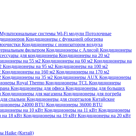
Мультизональные системы
Wi-Fi модули
Потолочные
ндиционеров
Кондиционеры с функцией обогрева
моочистки
Кондиционеры с ионизатором воздуха
териальным фильтром
Кондиционеры с Алисой
Кондиционеры
сессуары для кондиционера
Кондиционеры на 20 м2
иционеры на 55 м2
Кондиционеры на 60 м2
Кондиционеры на
м2
Кондиционеры на 95 м2
Кондиционеры на 100 м2
2
Кондиционеры на 160 м2
Кондиционеры на 170 м2
2
Кондиционеры на 35 м2
Кондиционеры AUX
Кондиционеры
ионеры Royal Thermo
Кондиционеры TCL
Кондиционеры
орана
Кондиционеры для офиса
Кондиционеры для больших
и
Кондиционеры для магазина
Кондиционеры для погреба
для спальни
Кондиционеры для спортзалов
Китайские
иционеры 24000 BTU
Кондиционеры 36000 BTU
иционеры на 10 кВт
Кондиционеры на 11 кВт
Кондиционеры
 на 18 кВт
Кондиционеры на 19 кВт
Кондиционеры на 20 кВт
ы Haike (Китай)