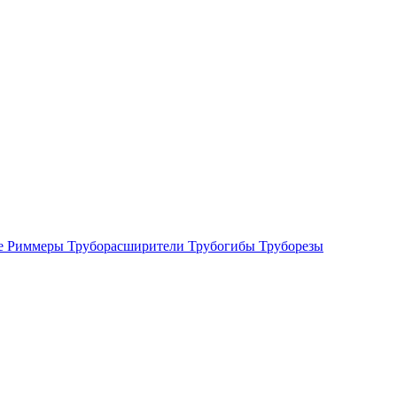
е
Риммеры
Труборасширители
Трубогибы
Труборезы