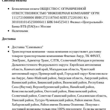
Способы оплаты
Безналичная оплата ОБЩЕСТВО С ОГРАНИЧЕННОЙ
ОТВЕТСТВЕННОСТЬЮ "ИНЖЕНЕРНАЯ КОМПАНИЯ" ОГРН
1112721008806 ИНН 2721187045 КПП 272201001 К/с
30101810145250000411 БИК 044525411 Филиал «Центральный»
Банка ВТБ (ПАО) в г. Москве
Наличными
Доставка
Доставка "Самовывоз"
Транспортная компания - наша компания осуществляет доставку
товаров транспортными компаниями Флагман Амур, ТК ФРАХТ,
ЭниТранс, Адвектор Транс, СЛТК, Солнечный Магадан в регионы
Дальневосточного Федерального округа: Еврейская автономная
область, Камчатский край, Магаданская область, Чукотский
автономный округ, Приморский край, Городской округ Комсомольск-
на-Амуре, Аяно-Майский район, Амурская область, Амурский район,
Ванинский район, Бикинский район, Вяземский район, Республика
Саха (Якутия), Верхнебуреинский район, Нанайский район,
Комсомольский район, Охотский район, Николаевский район,
Солнечный район, Советско-Гаванский район, Сахалинская область,
Ульчский район, Тугуро-Чумиканский район, Район имени Лазо,
Хабаровский район, Район имени Полины Осипенко. Покупки с
доставкой возможны только при 100% предоплате. Если вы желаете