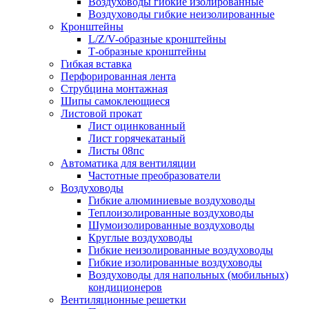
Воздуховоды гибкие изолированные
Воздуховоды гибкие неизолированные
Кронштейны
L/Z/V-образные кронштейны
Т-образные кронштейны
Гибкая вставка
Перфорированная лента
Струбцина монтажная
Шипы самоклеющиеся
Листовой прокат
Лист оцинкованный
Лист горячекатаный
Листы 08пс
Автоматика для вентиляции
Частотные преобразователи
Воздуховоды
Гибкие алюминиевые воздуховоды
Теплоизолированные воздуховоды
Шумоизолированные воздуховоды
Круглые воздуховоды
Гибкие неизолированные воздуховоды
Гибкие изолированные воздуховоды
Воздуховоды для напольных (мобильных)
кондиционеров
Вентиляционные решетки