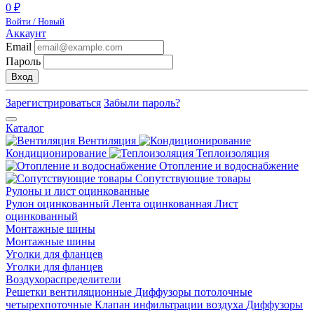
0 ₽
Войти / Новый
Аккаунт
Email
Пароль
Вход
Зарегистрироваться
Забыли пароль?
Каталог
Вентиляция
Кондиционирование
Теплоизоляция
Отопление и водоснабжение
Сопутствующие товары
Рулоны и лист оцинкованные
Рулон оцинкованный
Лента оцинкованная
Лист
оцинкованный
Монтажные шины
Монтажные шины
Уголки для фланцев
Уголки для фланцев
Воздухораспределители
Решетки вентиляционные
Диффузоры потолочные
четырехпоточные
Клапан инфильтрации воздуха
Диффузоры