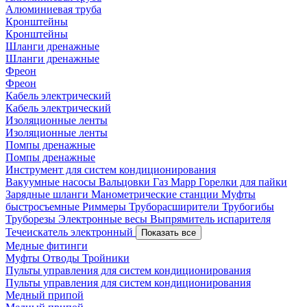
Алюминиевая труба
Кронштейны
Кронштейны
Шланги дренажные
Шланги дренажные
Фреон
Фреон
Кабель электрический
Кабель электрический
Изоляционные ленты
Изоляционные ленты
Помпы дренажные
Помпы дренажные
Инструмент для систем кондиционирования
Вакуумные насосы
Вальцовки
Газ Mapp
Горелки для пайки
Зарядные шланги
Манометрические станции
Муфты
быстросъемные
Риммеры
Труборасширители
Трубогибы
Труборезы
Электронные весы
Выпрямитель испарителя
Течеискатель электронный
Показать все
Медные фитинги
Муфты
Отводы
Тройники
Пульты управления для систем кондиционирования
Пульты управления для систем кондиционирования
Медный припой