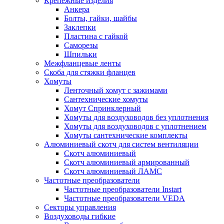
Крепежные изделия
Анкера
Болты, гайки, шайбы
Заклепки
Пластина с гайкой
Саморезы
Шпильки
Межфланцевые ленты
Скоба для стяжки фланцев
Хомуты
Ленточный хомут с зажимами
Сантехнические хомуты
Хомут Спринклерный
Хомуты для воздуховодов без уплотнения
Хомуты для воздуховодов с уплотнением
Хомуты сантехнические комплекты
Алюминиевый скотч для систем вентиляции
Скотч алюминиевый
Скотч алюминиевый армированный
Скотч алюминиевый ЛАМС
Частотные преобразователи
Частотные преобразователи Instart
Частотные преобразователи VEDA
Секторы управления
Воздуховоды гибкие