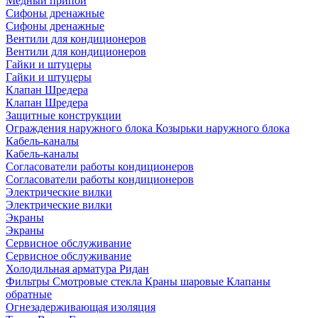
Медный припой
Сифоны дренажные
Сифоны дренажные
Вентили для кондиционеров
Вентили для кондиционеров
Гайки и штуцеры
Гайки и штуцеры
Клапан Шредера
Клапан Шредера
Защитные конструкции
Ограждения наружного блока
Козырьки наружного блока
Кабель-каналы
Кабель-каналы
Согласователи работы кондиционеров
Согласователи работы кондиционеров
Электрические вилки
Электрические вилки
Экраны
Экраны
Сервисное обслуживание
Сервисное обслуживание
Холодильная арматура Ридан
Фильтры
Смотровые стекла
Краны шаровые
Клапаны
обратные
Огнезадерживающая изоляция