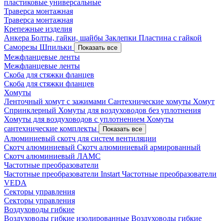
пластиковые универсальные
Траверса монтажная
Траверса монтажная
Крепежные изделия
Анкера
Болты, гайки, шайбы
Заклепки
Пластина с гайкой
Саморезы
Шпильки
Показать все
Межфланцевые ленты
Межфланцевые ленты
Скоба для стяжки фланцев
Скоба для стяжки фланцев
Хомуты
Ленточный хомут с зажимами
Сантехнические хомуты
Хомут
Спринклерный
Хомуты для воздуховодов без уплотнения
Хомуты для воздуховодов с уплотнением
Хомуты
сантехнические комплекты
Показать все
Алюминиевый скотч для систем вентиляции
Скотч алюминиевый
Скотч алюминиевый армированный
Скотч алюминиевый ЛАМС
Частотные преобразователи
Частотные преобразователи Instart
Частотные преобразователи
VEDA
Секторы управления
Секторы управления
Воздуховоды гибкие
Воздуховоды гибкие изолированные
Воздуховоды гибкие