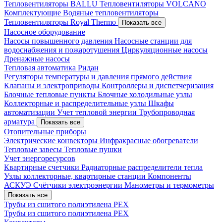
Тепловентиляторы BALLU
Тепловентиляторы VOLCANO
Комплектующие
Водяные тепловентиляторы
Тепловентиляторы Royal Thermo
Показать все
Насосное оборудование
Насосы повышенного давления
Насосные станции для
водоснабжения и пожаротушения
Циркуляционные насосы
Дренажные насосы
Тепловая автоматика Ридан
Регуляторы температуры и давления прямого действия
Клапаны и электроприводы
Контроллеры и диспетчеризация
Блочные тепловые пункты
Блочные холодильные узлы
Коллекторные и распределительные узлы
Шкафы
автоматизации
Учет тепловой энергии
Трубопроводная
арматура
Показать все
Отопительные приборы
Электрические конвекторы
Инфракрасные обогреватели
Тепловые завесы
Тепловые пушки
Учет энергоресурсов
Квартирные счетчики
Радиаторные распределители тепла
Узлы коллекторные, квартирные станции
Компоненты
АСКУЭ
Счётчики электроэнергии
Манометры и термометры
Показать все
Трубы из сшитого полиэтилена PEX
Трубы из сшитого полиэтилена PEX