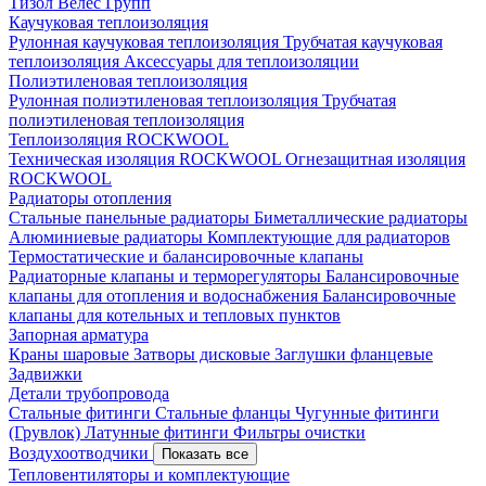
Тизол
Велес Групп
Каучуковая теплоизоляция
Рулонная каучуковая теплоизоляция
Трубчатая каучуковая
теплоизоляция
Аксессуары для теплоизоляции
Полиэтиленовая теплоизоляция
Рулонная полиэтиленовая теплоизоляция
Трубчатая
полиэтиленовая теплоизоляция
Теплоизоляция ROCKWOOL
Техническая изоляция ROCKWOOL
Огнезащитная изоляция
ROCKWOOL
Радиаторы отопления
Стальные панельные радиаторы
Биметаллические радиаторы
Алюминиевые радиаторы
Комплектующие для радиаторов
Термостатические и балансировочные клапаны
Радиаторные клапаны и терморегуляторы
Балансировочные
клапаны для отопления и водоснабжения
Балансировочные
клапаны для котельных и тепловых пунктов
Запорная арматура
Краны шаровые
Затворы дисковые
Заглушки фланцевые
Задвижки
Детали трубопровода
Стальные фитинги
Стальные фланцы
Чугунные фитинги
(Грувлок)
Латунные фитинги
Фильтры очистки
Воздухоотводчики
Показать все
Тепловентиляторы и комплектующие