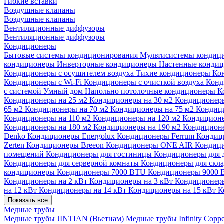
Гибкие вставки
Воздушные клапаны
Воздушные клапаны
Вентиляционные диффузоры
Вентиляционные диффузоры
Кондиционеры
Бытовые системы кондиционирования
Мультисистемы кондиц
кондиционеры
Инверторные кондиционеры
Настенные конди
Кондиционеры с осушителем воздуха
Тихие кондиционеры
Ко
Кондиционеры с Wi-Fi
Кондиционеры с очисткой воздуха
Конд
с системой Умный дом
Напольно потолочные кондиционеры
К
Кондиционеры на 25 м2
Кондиционеры на 30 м2
Кондиционеры
65 м2
Кондиционеры на 70 м2
Кондиционеры на 75 м2
Кондиц
Кондиционеры на 110 м2
Кондиционеры на 120 м2
Кондиционе
Кондиционеры на 180 м2
Кондиционеры на 190 м2
Кондиционе
Denko
Кондиционеры Energolux
Кондиционеры Ferrum
Кондиц
Zerten
Кондиционеры Breeon
Кондиционеры ONE AIR
Кондици
помещений
Кондиционеры для гостиницы
Кондиционеры для 
Кондиционеры для серверной комнаты
Кондиционеры для скл
кондиционеры
Кондиционеры 7000 BTU
Кондиционеры 9000
Кондиционеры на 2 кВт
Кондиционеры на 3 кВт
Кондиционеры
на 12 кВт
Кондиционеры на 14 кВт
Кондиционеры на 15 кВт
К
Показать все
Медные трубы
Медные трубы JINTIAN (Вьетнам)
Медные трубы Infinity Copp