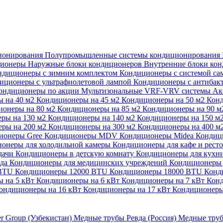
ионирования
Полупромышленные системы кондиционирования
ционеры
Наружные блоки кондиционеров
Внутренние блоки ко
ндиционеры с зимним комплектом
Кондиционеры с системой са
иционеры с ультрафиолетовой лампой
Кондиционеры с антибак
ондиционеры по акции
Мультизональные VRF-VRV системы
Ак
 на 40 м2
Кондиционеры на 45 м2
Кондиционеры на 50 м2
Конд
ионеры на 80 м2
Кондиционеры на 85 м2
Кондиционеры на 90 
ры на 130 м2
Кондиционеры на 140 м2
Кондиционеры на 150 м
ры на 200 м2
Кондиционеры на 300 м2
Кондиционеры на 400 м
ионеры Gree
Кондиционеры MDV
Кондиционеры Midea
Кондиц
онеры для холодильной камеры
Кондиционеры для кафе и рест
дачи
Кондиционеры в детскую комнату
Кондиционеры для кухн
ада
Кондиционеры для медицинских учреждений
Кондиционеры 
 BTU
Кондиционеры 12000 BTU
Кондиционеры 18000 BTU
Конд
 на 5 кВт
Кондиционеры на 6 кВт
Кондиционеры на 7 кВт
Конд
ондиционеры на 16 кВт
Кондиционеры на 17 кВт
Кондиционеры
er Group (Узбекистан)
Медные трубы Ревда (Россия)
Медные труб