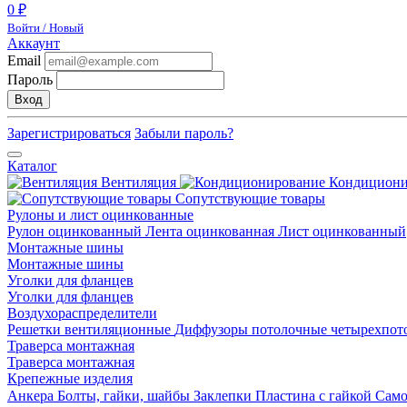
0 ₽
Войти / Новый
Аккаунт
Email
Пароль
Вход
Зарегистрироваться
Забыли пароль?
Каталог
Вентиляция
Кондицион
Сопутствующие товары
Рулоны и лист оцинкованные
Рулон оцинкованный
Лента оцинкованная
Лист оцинкованный
Монтажные шины
Монтажные шины
Уголки для фланцев
Уголки для фланцев
Воздухораспределители
Решетки вентиляционные
Диффузоры потолочные четырехпо
Траверса монтажная
Траверса монтажная
Крепежные изделия
Анкера
Болты, гайки, шайбы
Заклепки
Пластина с гайкой
Сам