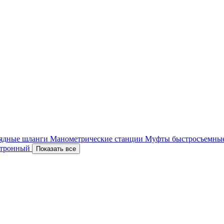
ядные шланги
Манометрические станции
Муфты быстросъемны
ектронный
Показать все