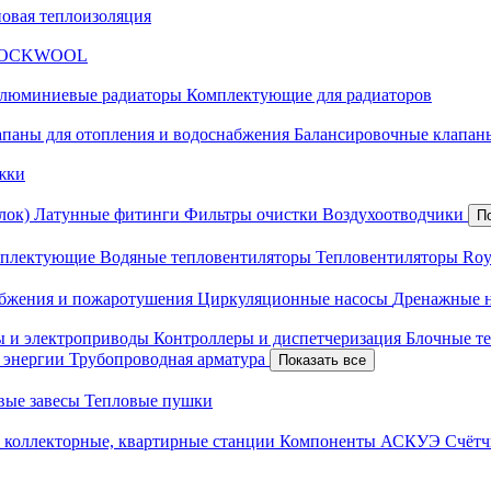
новая теплоизоляция
я ROCKWOOL
люминиевые радиаторы
Комплектующие для радиаторов
апаны для отопления и водоснабжения
Балансировочные клапаны
жки
лок)
Латунные фитинги
Фильтры очистки
Воздухоотводчики
П
плектующие
Водяные тепловентиляторы
Тепловентиляторы Roy
абжения и пожаротушения
Циркуляционные насосы
Дренажные 
ы и электроприводы
Контроллеры и диспетчеризация
Блочные т
й энергии
Трубопроводная арматура
Показать все
вые завесы
Тепловые пушки
 коллекторные, квартирные станции
Компоненты АСКУЭ
Счётч