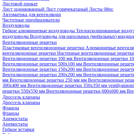
Листовой прокат
Лист оцинкованный
Лист горячекатаный
Листы 08пс
Автоматика для вентиляции
Частотные преобразователи
Воздуховоды
Гибкие алюминиевые воздуховоды
Теплоизолированные возд
воздуховоды
Воздуховоды для напольных (мобильных) конди
Вентиляционные решетки
Пластиковые вентиляционные решетки
Алюминиевые вентиля
вентиляционные решетки
Настенные вентиляционные решетк
Вентиляционные решетки 100 мм
Вентиляционные решетки 1
Вентиляционные решетки 500х100 мм
Вентиляционные решет
Вентиляционные решетки 150х200 мм
Вентиляционные решет
Вентиляционные решетки 200х200 мм
Вентиляционные решет
мм
Вентиляционные решетки 250 мм мм
Вентиляционные реш
300х400 мм
Вентиляционные решетки 350х350 мм
ventilyatsio
решетки 550х550 мм
Вентиляционные решетки 600х600 мм
Ве
Дроссель клапаны
Дроссель клапаны
Фланцы
Фланцы
Анемостаты
Анемостаты
Гибкие вставки