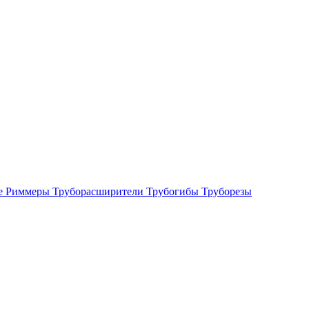
е
Риммеры
Труборасширители
Трубогибы
Труборезы