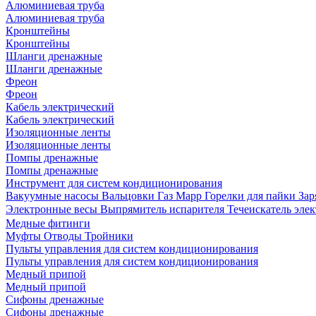
Алюминиевая труба
Алюминиевая труба
Кронштейны
Кронштейны
Шланги дренажные
Шланги дренажные
Фреон
Фреон
Кабель электрический
Кабель электрический
Изоляционные ленты
Изоляционные ленты
Помпы дренажные
Помпы дренажные
Инструмент для систем кондиционирования
Вакуумные насосы
Вальцовки
Газ Mapp
Горелки для пайки
Зар
Электронные весы
Выпрямитель испарителя
Течеискатель эл
Медные фитинги
Муфты
Отводы
Тройники
Пульты управления для систем кондиционирования
Пульты управления для систем кондиционирования
Медный припой
Медный припой
Сифоны дренажные
Сифоны дренажные