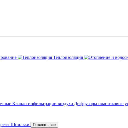
ирование
Теплоизоляция
точные
Клапан инфильтрации воздуха
Диффузоры пластиковые у
орезы
Шпильки
Показать все