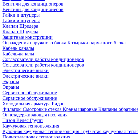
Вентили для кондиционеров
Вентили для кондиционеров
Гайки и штуцеры
Гайки и штуцеры
Клапан Шредера
Клапан Шредера
Защитные конструкции
Ограждения наружного блока
Козырьки наружного блока
Кабель-каналы
Кабель-каналы
Согласователи работы кондиционеров
Согласователи работы кондиционеров
Электрические вилки
Электрические вилки
Экраны
Экраны
Сервисное обслуживание
Сервисное обслуживание
Холодильная арматура Ридан
Фильтры
Смотровые стекла
Краны шаровые
Клапаны обратны
Огнезадерживающая изоляция
Тизол
Велес Групп
Каучуковая теплоизоляция
Рулонная каучуковая теплоизоляция
Трубчатая каучуковая теп
Полиэтиленовая теплоизоляция