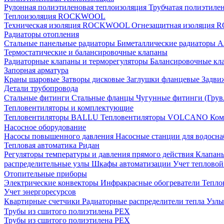
Рулонная полиэтиленовая теплоизоляция
Трубчатая полиэтиле
Теплоизоляция ROCKWOOL
Техническая изоляция ROCKWOOL
Огнезащитная изоляци
Радиаторы отопления
Стальные панельные радиаторы
Биметаллические радиаторы
А
Термостатические и балансировочные клапаны
Радиаторные клапаны и терморегуляторы
Балансировочные кл
Запорная арматура
Краны шаровые
Затворы дисковые
Заглушки фланцевые
Задви
Детали трубопровода
Стальные фитинги
Стальные фланцы
Чугунные фитинги (Грув
Тепловентиляторы и комплектующие
Тепловентиляторы BALLU
Тепловентиляторы VOLCANO
Ком
Насосное оборудование
Насосы повышенного давления
Насосные станции для водосн
Тепловая автоматика Ридан
Регуляторы температуры и давления прямого действия
Клапан
распределительные узлы
Шкафы автоматизации
Учет теплово
Отопительные приборы
Электрические конвекторы
Инфракрасные обогреватели
Тепло
Учет энергоресурсов
Квартирные счетчики
Радиаторные распределители тепла
Узлы
Трубы из сшитого полиэтилена PEX
Трубы из сшитого полиэтилена PEX