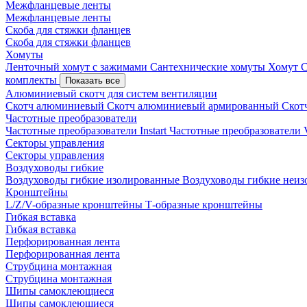
Межфланцевые ленты
Межфланцевые ленты
Скоба для стяжки фланцев
Скоба для стяжки фланцев
Хомуты
Ленточный хомут с зажимами
Сантехнические хомуты
Хомут 
комплекты
Показать все
Алюминиевый скотч для систем вентиляции
Скотч алюминиевый
Скотч алюминиевый армированный
Скот
Частотные преобразователи
Частотные преобразователи Instart
Частотные преобразовател
Секторы управления
Секторы управления
Воздуховоды гибкие
Воздуховоды гибкие изолированные
Воздуховоды гибкие неи
Кронштейны
L/Z/V-образные кронштейны
Т-образные кронштейны
Гибкая вставка
Гибкая вставка
Перфорированная лента
Перфорированная лента
Струбцина монтажная
Струбцина монтажная
Шипы самоклеющиеся
Шипы самоклеющиеся