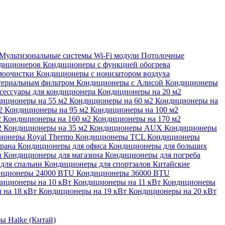
Мультизональные системы
Wi-Fi модули
Потолочные
ндиционеров
Кондиционеры с функцией обогрева
моочистки
Кондиционеры с ионизатором воздуха
териальным фильтром
Кондиционеры с Алисой
Кондиционеры
сессуары для кондиционера
Кондиционеры на 20 м2
иционеры на 55 м2
Кондиционеры на 60 м2
Кондиционеры на
м2
Кондиционеры на 95 м2
Кондиционеры на 100 м2
2
Кондиционеры на 160 м2
Кондиционеры на 170 м2
2
Кондиционеры на 35 м2
Кондиционеры AUX
Кондиционеры
ионеры Royal Thermo
Кондиционеры TCL
Кондиционеры
орана
Кондиционеры для офиса
Кондиционеры для больших
и
Кондиционеры для магазина
Кондиционеры для погреба
для спальни
Кондиционеры для спортзалов
Китайские
иционеры 24000 BTU
Кондиционеры 36000 BTU
иционеры на 10 кВт
Кондиционеры на 11 кВт
Кондиционеры
 на 18 кВт
Кондиционеры на 19 кВт
Кондиционеры на 20 кВт
ы Haike (Китай)