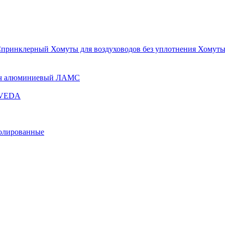
Спринклерный
Хомуты для воздуховодов без уплотнения
Хомуты
ч алюминиевый ЛАМС
и VEDA
золированные