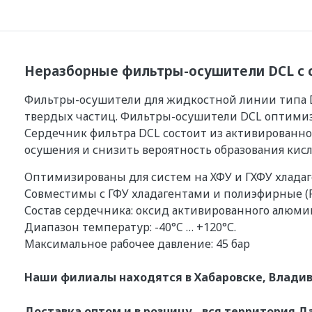
Неразборные фильтры-осушители DCL с с
Фильтры-осушители для жидкостной линии типа D
твердых частиц. Фильтры-осушители DCL оптими
Сердечник фильтра DCL состоит из активированног
осушения и снизить вероятность образования кисл
Оптимизированы для систем на ХФУ и ГХФУ хлада
Совместимы с ГФУ хладагентами и полиэфирные (P
Состав сердечника: оксид активированного алюмин
Диапазон температур: -40°C … +120°С.
Максимальное рабочее давление: 45 бар
Наши филиалы находятся в Хабаровске, Владив
Доставка оптом и в розницу - вся территория Д