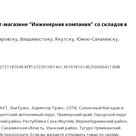
т-магазине "Инженерная компания" со складов в
аровску, Владивостоку, Якутску, Южно-Сахалинску,
21187045 КПП 272201001 К/с 30101810145250000411 БИК
АХТ, ЭниТранс, Адвектор Транс, СЛТК, Солнечный Магадан в
укотский автономный округ, Приморский край, Городской округ
кий район, Республика Саха (Якутия), Верхнебуреинский район,
 Сахалинская область, Ульчский район, Тугуро-Чумиканский
% предоплате. Если вы желаете отправить товар по своему