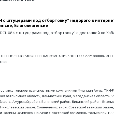
 с штуцерами под отбортовку" недорого в интерне
инске, Благовещенске
CL 084 с штуцерами под отбортовку" с доставкой по Хаб
ТВЕННОСТЬЮ "ИНЖЕНЕРНАЯ КОМПАНИЯ" ОГРН 1112721008806 ИНН 27
оскве
оставку товаров транспортными компаниями Флагман Амур, ТК ФР
ая автономная область, Камчатский край, Магаданская область, Ч
асть, Амурский район, Ванинский район, Бикинский район, Вяземс
 Николаевский район, Солнечный район, Советско-Гаванский район,
ни Полины Осипенко. Покупки с доставкой возможны только при 100