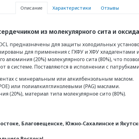
Описание
Характеристики
Отзывы
ердечником из молекулярного сита и оксид
CL предназначены для защиты холодильных установок
зированы для применения c ГХФУ и ХФУ хладагентами
о алюминия (20%) молекулярного сита (80%), что позв
от в системе. Поставляются в исполнении с патрубками
гентах с минеральным или алкилбензольным маслом.
OE) или полиалкилгликолевыми (PAG) маслами.
ия (20%), материал типа молекулярное сито (80%).
остоке, Благовещенске, Южно-Сахалинске и Якутск
альнего Востока!