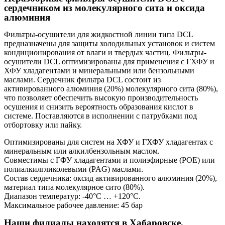
сердечником из молекулярного сита и оксида
алюминия
Фильтры-осушители для жидкостной линии типа DCL
предназначены для защиты холодильных установок и систем
кондиционирования от влаги и твердых частиц. Фильтры-
осушители DCL оптимизированы для применения c ГХФУ и
ХФУ хладагентами и минеральными или бензольными
маслами. Сердечник фильтра DCL состоит из
активированного алюминия (20%) молекулярного сита (80%),
что позволяет обеспечить высокую производительность
осушения и снизить вероятность образования кислот в
системе. Поставляются в исполнении с патрубками под
отбортовку или пайку.
Оптимизированы для систем на ХФУ и ГХФУ хладагентах с
минеральным или алкилбензольным маслом.
Совместимы с ГФУ хладагентами и полиэфирные (POE) или
полиалкилгликолевыми (PAG) маслами.
Состав сердечника: оксид активированного алюминия (20%),
материал типа молекулярное сито (80%).
Диапазон температур: -40°C … +120°С.
Максимальное рабочее давление: 45 бар
Наши филиалы находятся в Хабаровске,