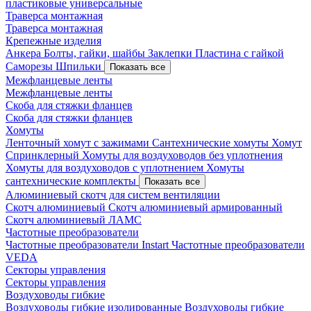
пластиковые универсальные
Траверса монтажная
Траверса монтажная
Крепежные изделия
Анкера
Болты, гайки, шайбы
Заклепки
Пластина с гайкой
Саморезы
Шпильки
Показать все
Межфланцевые ленты
Межфланцевые ленты
Скоба для стяжки фланцев
Скоба для стяжки фланцев
Хомуты
Ленточный хомут с зажимами
Сантехнические хомуты
Хомут
Спринклерный
Хомуты для воздуховодов без уплотнения
Хомуты для воздуховодов с уплотнением
Хомуты
сантехнические комплекты
Показать все
Алюминиевый скотч для систем вентиляции
Скотч алюминиевый
Скотч алюминиевый армированный
Скотч алюминиевый ЛАМС
Частотные преобразователи
Частотные преобразователи Instart
Частотные преобразователи
VEDA
Секторы управления
Секторы управления
Воздуховоды гибкие
Воздуховоды гибкие изолированные
Воздуховоды гибкие