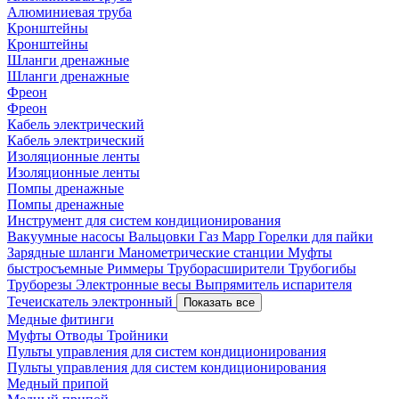
Алюминиевая труба
Кронштейны
Кронштейны
Шланги дренажные
Шланги дренажные
Фреон
Фреон
Кабель электрический
Кабель электрический
Изоляционные ленты
Изоляционные ленты
Помпы дренажные
Помпы дренажные
Инструмент для систем кондиционирования
Вакуумные насосы
Вальцовки
Газ Mapp
Горелки для пайки
Зарядные шланги
Манометрические станции
Муфты
быстросъемные
Риммеры
Труборасширители
Трубогибы
Труборезы
Электронные весы
Выпрямитель испарителя
Течеискатель электронный
Показать все
Медные фитинги
Муфты
Отводы
Тройники
Пульты управления для систем кондиционирования
Пульты управления для систем кондиционирования
Медный припой