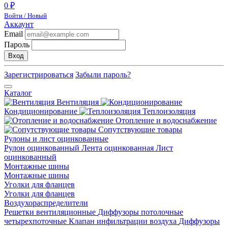
0 ₽
Войти / Новый
Аккаунт
Email
Пароль
Вход
Зарегистрироваться
Забыли пароль?
Каталог
Вентиляция
Кондиционирование
Теплоизоляция
Отопление и водоснабжение
Сопутствующие товары
Рулоны и лист оцинкованные
Рулон оцинкованный
Лента оцинкованная
Лист
оцинкованный
Монтажные шины
Монтажные шины
Уголки для фланцев
Уголки для фланцев
Воздухораспределители
Решетки вентиляционные
Диффузоры потолочные
четырехпоточные
Клапан инфильтрации воздуха
Диффузоры