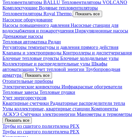
Тепловентиляторы BALLU
Тепловентиляторы VOLCANO
Комплектующие
Водяные тепловентиляторы
Тепловентиляторы Royal Thermo
Показать все
Насосное оборудование
Насосы повышенного давления
Насосные станции для
водоснабжения и пожаротушения
Циркуляционные насосы
Дренажные насосы
Тепловая автоматика Ридан
Регуляторы температуры и давления прямого действия
Клапаны и электроприводы
Контроллеры и диспетчеризация
Блочные тепловые пункты
Блочные холодильные узлы
Коллекторные и распределительные узлы
Шкафы
автоматизации
Учет тепловой энергии
Трубопроводная
арматура
Показать все
Отопительные приборы
Электрические конвекторы
Инфракрасные обогреватели
Тепловые завесы
Тепловые пушки
Учет энергоресурсов
Квартирные счетчики
Радиаторные распределители тепла
Узлы коллекторные, квартирные станции
Компоненты
АСКУЭ
Счётчики электроэнергии
Манометры и термометры
Показать все
Трубы из сшитого полиэтилена PEX
Трубы из сшитого полиэтилена PEX