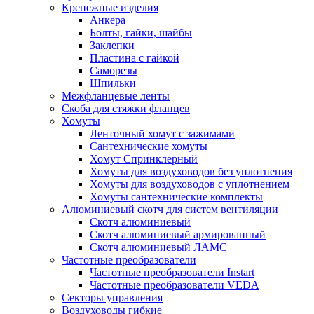
Крепежные изделия
Анкера
Болты, гайки, шайбы
Заклепки
Пластина с гайкой
Саморезы
Шпильки
Межфланцевые ленты
Скоба для стяжки фланцев
Хомуты
Ленточный хомут с зажимами
Сантехнические хомуты
Хомут Спринклерный
Хомуты для воздуховодов без уплотнения
Хомуты для воздуховодов с уплотнением
Хомуты сантехнические комплекты
Алюминиевый скотч для систем вентиляции
Скотч алюминиевый
Скотч алюминиевый армированный
Скотч алюминиевый ЛАМС
Частотные преобразователи
Частотные преобразователи Instart
Частотные преобразователи VEDA
Секторы управления
Воздуховоды гибкие