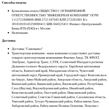
Способы оплаты
Безналичная оплата ОБЩЕСТВО С ОГРАНИЧЕННОЙ
ОТВЕТСТВЕННОСТЬЮ "ИНЖЕНЕРНАЯ КОМПАНИЯ" ОГРН
1112721008806 ИНН 2721187045 КПП 272201001 К/с
30101810145250000411 БИК 044525411 Филиал «Центральный»
Банка ВТБ (ПАО) в г. Москве
Наличными
Доставка
Доставка "Самовывоз"
Транспортная компания - наша компания осуществляет доставку
товаров транспортными компаниями Флагман Амур, ТК ФРАХТ,
ЭниТранс, Адвектор Транс, СЛТК, Солнечный Магадан в регионы
Дальневосточного Федерального округа: Еврейская автономная
область, Камчатский край, Магаданская область, Чукотский
автономный округ, Приморский край, Городской округ Комсомольск-
на-Амуре, Аяно-Майский район, Амурская область, Амурский район,
Ванинский район, Бикинский район, Вяземский район, Республика
Саха (Якутия), Верхнебуреинский район, Нанайский район,
Комсомольский район, Охотский район, Николаевский район,
Солнечный район, Советско-Гаванский район, Сахалинская область,
Ульчский район, Тугуро-Чумиканский район, Район имени Лазо,
Хабаровский район, Район имени Полины Осипенко. Покупки с