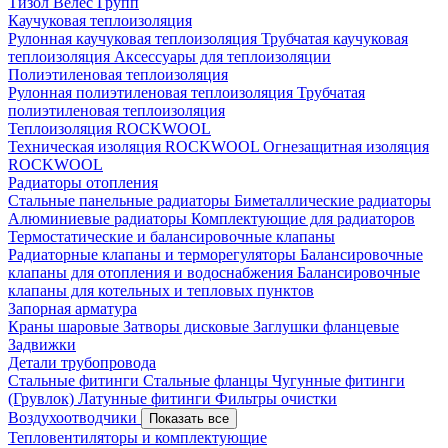
Тизол
Велес Групп
Каучуковая теплоизоляция
Рулонная каучуковая теплоизоляция
Трубчатая каучуковая
теплоизоляция
Аксессуары для теплоизоляции
Полиэтиленовая теплоизоляция
Рулонная полиэтиленовая теплоизоляция
Трубчатая
полиэтиленовая теплоизоляция
Теплоизоляция ROCKWOOL
Техническая изоляция ROCKWOOL
Огнезащитная изоляция
ROCKWOOL
Радиаторы отопления
Стальные панельные радиаторы
Биметаллические радиаторы
Алюминиевые радиаторы
Комплектующие для радиаторов
Термостатические и балансировочные клапаны
Радиаторные клапаны и терморегуляторы
Балансировочные
клапаны для отопления и водоснабжения
Балансировочные
клапаны для котельных и тепловых пунктов
Запорная арматура
Краны шаровые
Затворы дисковые
Заглушки фланцевые
Задвижки
Детали трубопровода
Стальные фитинги
Стальные фланцы
Чугунные фитинги
(Грувлок)
Латунные фитинги
Фильтры очистки
Воздухоотводчики
Показать все
Тепловентиляторы и комплектующие