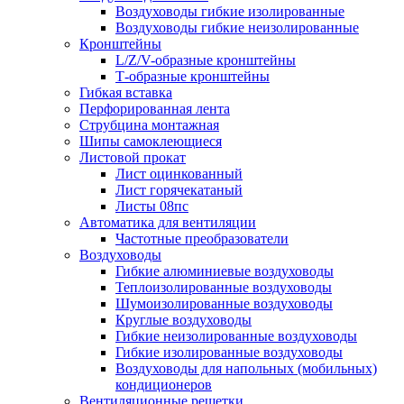
Воздуховоды гибкие изолированные
Воздуховоды гибкие неизолированные
Кронштейны
L/Z/V-образные кронштейны
Т-образные кронштейны
Гибкая вставка
Перфорированная лента
Струбцина монтажная
Шипы самоклеющиеся
Листовой прокат
Лист оцинкованный
Лист горячекатаный
Листы 08пс
Автоматика для вентиляции
Частотные преобразователи
Воздуховоды
Гибкие алюминиевые воздуховоды
Теплоизолированные воздуховоды
Шумоизолированные воздуховоды
Круглые воздуховоды
Гибкие неизолированные воздуховоды
Гибкие изолированные воздуховоды
Воздуховоды для напольных (мобильных)
кондиционеров
Вентиляционные решетки