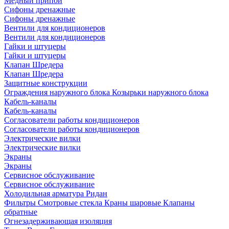
Медный припой
Сифоны дренажные
Сифоны дренажные
Вентили для кондиционеров
Вентили для кондиционеров
Гайки и штуцеры
Гайки и штуцеры
Клапан Шредера
Клапан Шредера
Защитные конструкции
Ограждения наружного блока
Козырьки наружного блока
Кабель-каналы
Кабель-каналы
Согласователи работы кондиционеров
Согласователи работы кондиционеров
Электрические вилки
Электрические вилки
Экраны
Экраны
Сервисное обслуживание
Сервисное обслуживание
Холодильная арматура Ридан
Фильтры
Смотровые стекла
Краны шаровые
Клапаны
обратные
Огнезадерживающая изоляция