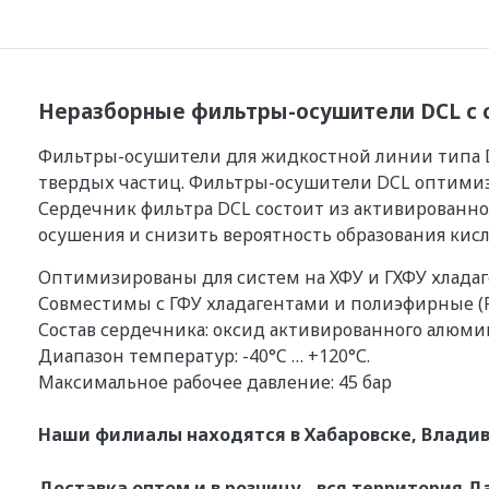
Неразборные фильтры-осушители DCL с с
Фильтры-осушители для жидкостной линии типа D
твердых частиц. Фильтры-осушители DCL оптими
Сердечник фильтра DCL состоит из активированног
осушения и снизить вероятность образования кисл
Оптимизированы для систем на ХФУ и ГХФУ хлада
Совместимы с ГФУ хладагентами и полиэфирные (P
Состав сердечника: оксид активированного алюмин
Диапазон температур: -40°C … +120°С.
Максимальное рабочее давление: 45 бар
Наши филиалы находятся в Хабаровске, Владив
Доставка оптом и в розницу - вся территория Д