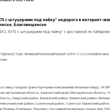
S с штуцерами под пайку" недорого в интернет-ма
инске, Благовещенске
CL 307S с штуцерами под пайку" с доставкой по Хабаровс
ТВЕННОСТЬЮ "ИНЖЕНЕРНАЯ КОМПАНИЯ" ОГРН 1112721008806 ИНН 27
оскве
оставку товаров транспортными компаниями Флагман Амур, ТК ФР
ая автономная область, Камчатский край, Магаданская область, Ч
асть, Амурский район, Ванинский район, Бикинский район, Вяземс
 Николаевский район, Солнечный район, Советско-Гаванский район,
ни Полины Осипенко. Покупки с доставкой возможны только при 100