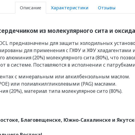
Описание
Характеристики
Отзывы
ердечником из молекулярного сита и оксид
CL предназначены для защиты холодильных установок
зированы для применения c ГХФУ и ХФУ хладагентами
о алюминия (20%) молекулярного сита (80%), что позв
от в системе. Поставляются в исполнении с патрубками
гентах с минеральным или алкилбензольным маслом.
OE) или полиалкилгликолевыми (PAG) маслами.
ия (20%), материал типа молекулярное сито (80%).
остоке, Благовещенске, Южно-Сахалинске и Якутск
альнего Востока!