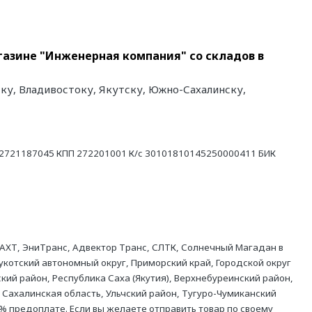
газине "Инженерная компания" со складов в
ку, Владивостоку, Якутску, Южно-Сахалинску,
21187045 КПП 272201001 К/с 30101810145250000411 БИК
АХТ, ЭниТранс, Адвектор Транс, СЛТК, Солнечный Магадан в
укотский автономный округ, Приморский край, Городской округ
кий район, Республика Саха (Якутия), Верхнебуреинский район,
 Сахалинская область, Ульчский район, Тугуро-Чумиканский
% предоплате. Если вы желаете отправить товар по своему