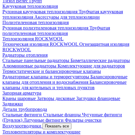
Тизол
Велес Групп
Каучуковая теплоизоляция
Рулонная каучуковая теплоизоляция
Трубчатая каучуковая
теплоизоляция
Аксессуары для теплоизоляции
Полиэтиленовая теплоизоляция
Рулонная полиэтиленовая теплоизоляция
Трубчатая
полиэтиленовая теплоизоляция
Теплоизоляция ROCKWOOL
Техническая изоляция ROCKWOOL
Огнезащитная изоляция
ROCKWOOL
Радиаторы отопления
Стальные панельные радиаторы
Биметаллические радиаторы
Алюминиевые радиаторы
Комплектующие для радиаторов
Термостатические и балансировочные клапаны
Радиаторные клапаны и терморегуляторы
Балансировочные
клапаны для отопления и водоснабжения
Балансировочные
клапаны для котельных и тепловых пунктов
Запорная арматура
Краны шаровые
Затворы дисковые
Заглушки фланцевые
Задвижки
Детали трубопровода
Стальные фитинги
Стальные фланцы
Чугунные фитинги
(Грувлок)
Латунные фитинги
Фильтры очистки
Воздухоотводчики
Показать все
Тепловентиляторы и комплектующие