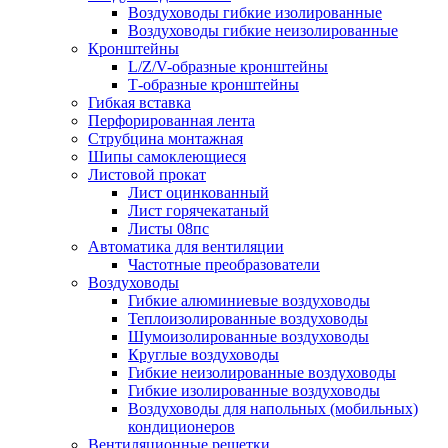
Воздуховоды гибкие изолированные
Воздуховоды гибкие неизолированные
Кронштейны
L/Z/V-образные кронштейны
Т-образные кронштейны
Гибкая вставка
Перфорированная лента
Струбцина монтажная
Шипы самоклеющиеся
Листовой прокат
Лист оцинкованный
Лист горячекатаный
Листы 08пс
Автоматика для вентиляции
Частотные преобразователи
Воздуховоды
Гибкие алюминиевые воздуховоды
Теплоизолированные воздуховоды
Шумоизолированные воздуховоды
Круглые воздуховоды
Гибкие неизолированные воздуховоды
Гибкие изолированные воздуховоды
Воздуховоды для напольных (мобильных)
кондиционеров
Вентиляционные решетки