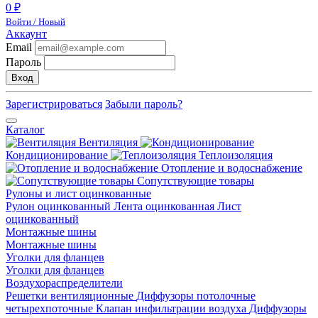
0 ₽
Войти / Новый
Аккаунт
Email
Пароль
Вход
Зарегистрироваться
Забыли пароль?
Каталог
Вентиляция
Кондиционирование
Теплоизоляция
Отопление и водоснабжение
Сопутствующие товары
Рулоны и лист оцинкованные
Рулон оцинкованный
Лента оцинкованная
Лист
оцинкованный
Монтажные шины
Монтажные шины
Уголки для фланцев
Уголки для фланцев
Воздухораспределители
Решетки вентиляционные
Диффузоры потолочные
четырехпоточные
Клапан инфильтрации воздуха
Диффузоры