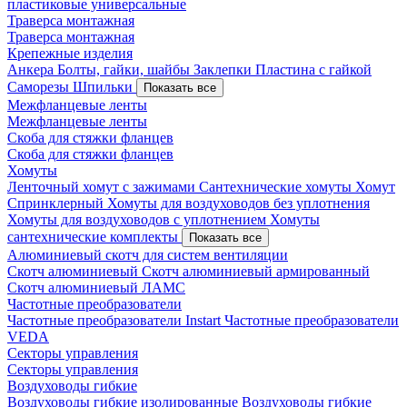
пластиковые универсальные
Траверса монтажная
Траверса монтажная
Крепежные изделия
Анкера
Болты, гайки, шайбы
Заклепки
Пластина с гайкой
Саморезы
Шпильки
Показать все
Межфланцевые ленты
Межфланцевые ленты
Скоба для стяжки фланцев
Скоба для стяжки фланцев
Хомуты
Ленточный хомут с зажимами
Сантехнические хомуты
Хомут
Спринклерный
Хомуты для воздуховодов без уплотнения
Хомуты для воздуховодов с уплотнением
Хомуты
сантехнические комплекты
Показать все
Алюминиевый скотч для систем вентиляции
Скотч алюминиевый
Скотч алюминиевый армированный
Скотч алюминиевый ЛАМС
Частотные преобразователи
Частотные преобразователи Instart
Частотные преобразователи
VEDA
Секторы управления
Секторы управления
Воздуховоды гибкие
Воздуховоды гибкие изолированные
Воздуховоды гибкие