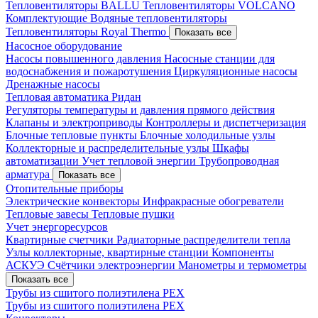
Тепловентиляторы BALLU
Тепловентиляторы VOLCANO
Комплектующие
Водяные тепловентиляторы
Тепловентиляторы Royal Thermo
Показать все
Насосное оборудование
Насосы повышенного давления
Насосные станции для
водоснабжения и пожаротушения
Циркуляционные насосы
Дренажные насосы
Тепловая автоматика Ридан
Регуляторы температуры и давления прямого действия
Клапаны и электроприводы
Контроллеры и диспетчеризация
Блочные тепловые пункты
Блочные холодильные узлы
Коллекторные и распределительные узлы
Шкафы
автоматизации
Учет тепловой энергии
Трубопроводная
арматура
Показать все
Отопительные приборы
Электрические конвекторы
Инфракрасные обогреватели
Тепловые завесы
Тепловые пушки
Учет энергоресурсов
Квартирные счетчики
Радиаторные распределители тепла
Узлы коллекторные, квартирные станции
Компоненты
АСКУЭ
Счётчики электроэнергии
Манометры и термометры
Показать все
Трубы из сшитого полиэтилена PEX
Трубы из сшитого полиэтилена PEX