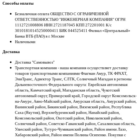
Способы оплаты
Безналичная оплата ОБЩЕСТВО С ОГРАНИЧЕННОЙ
ОТВЕТСТВЕННОСТЬЮ "ИНЖЕНЕРНАЯ КОМПАНИЯ" ОГРН
1112721008806 ИНН 2721187045 КПП 272201001 К/с
30101810145250000411 БИК 044525411 Филиал «Центральный»
Банка ВТБ (ПАО) в г. Москве
Наличными
Доставка
Доставка "Самовывоз"
Транспортная компания - наша компания осуществляет доставку
товаров транспортными компаниями Флагман Амур, ТК ФРАХТ,
ЭниТранс, Адвектор Транс, СЛТК, Солнечный Магадан в регионы
Дальневосточного Федерального округа: Еврейская автономная
область, Камчатский край, Магаданская область, Чукотский
автономный округ, Приморский край, Городской округ Комсомольск-
на-Амуре, Аяно-Майский район, Амурская область, Амурский район,
Ванинский район, Бикинский район, Вяземский район, Республика
Саха (Якутия), Верхнебуреинский район, Нанайский район,
Комсомольский район, Охотский район, Николаевский район,
Солнечный район, Советско-Гаванский район, Сахалинская область,
Ульчский район, Тугуро-Чумиканский район, Район имени Лазо,
Хабаровский район, Район имени Полины Осипенко. Покупки с