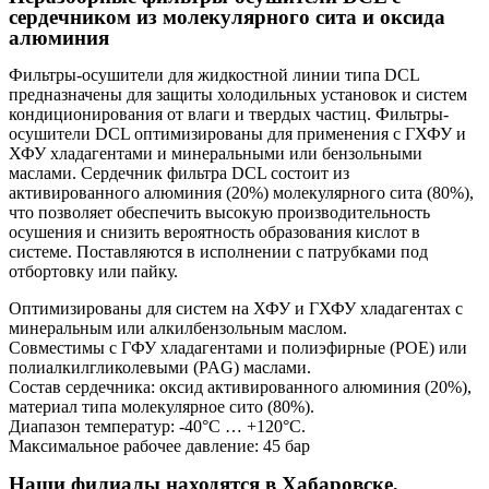
сердечником из молекулярного сита и оксида
алюминия
Фильтры-осушители для жидкостной линии типа DCL
предназначены для защиты холодильных установок и систем
кондиционирования от влаги и твердых частиц. Фильтры-
осушители DCL оптимизированы для применения c ГХФУ и
ХФУ хладагентами и минеральными или бензольными
маслами. Сердечник фильтра DCL состоит из
активированного алюминия (20%) молекулярного сита (80%),
что позволяет обеспечить высокую производительность
осушения и снизить вероятность образования кислот в
системе. Поставляются в исполнении с патрубками под
отбортовку или пайку.
Оптимизированы для систем на ХФУ и ГХФУ хладагентах с
минеральным или алкилбензольным маслом.
Совместимы с ГФУ хладагентами и полиэфирные (POE) или
полиалкилгликолевыми (PAG) маслами.
Состав сердечника: оксид активированного алюминия (20%),
материал типа молекулярное сито (80%).
Диапазон температур: -40°C … +120°С.
Максимальное рабочее давление: 45 бар
Наши филиалы находятся в Хабаровске,