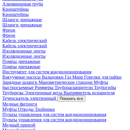
Алюминиевая труба
Кронштейны
Кронштейны
Шланги дренажные
Шланги дренажные
Фреон
Фреон
Кабель электрический
Кабель электрический
Изоляционные ленты
Изоляционные ленты
Помпы дренажные
Помпы дренажные
Инструмент для систем кондиционирования
Вакуумные насосы
Вальцовки
Газ Mapp
Горелки для пайки
Зарядные шланги
Манометрические станции
Муфты
быстросъемные
Риммеры
Труборасширители
Трубогибы
Труборезы
Электронные весы
Выпрямитель испарителя
Течеискатель электронный
Показать все
Медные фитинги
Муфты
Отводы
Тройники
Пульты управления для систем кондиционирования
Пульты управления для систем кондиционирования
Медный припой