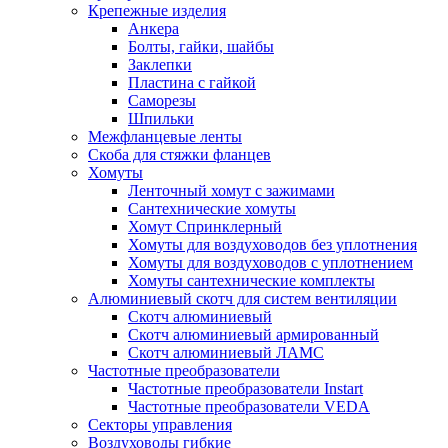
Крепежные изделия
Анкера
Болты, гайки, шайбы
Заклепки
Пластина с гайкой
Саморезы
Шпильки
Межфланцевые ленты
Скоба для стяжки фланцев
Хомуты
Ленточный хомут с зажимами
Сантехнические хомуты
Хомут Спринклерный
Хомуты для воздуховодов без уплотнения
Хомуты для воздуховодов с уплотнением
Хомуты сантехнические комплекты
Алюминиевый скотч для систем вентиляции
Скотч алюминиевый
Скотч алюминиевый армированный
Скотч алюминиевый ЛАМС
Частотные преобразователи
Частотные преобразователи Instart
Частотные преобразователи VEDA
Секторы управления
Воздуховоды гибкие