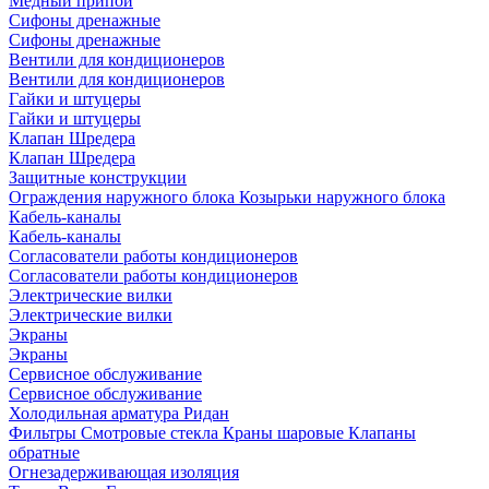
Медный припой
Сифоны дренажные
Сифоны дренажные
Вентили для кондиционеров
Вентили для кондиционеров
Гайки и штуцеры
Гайки и штуцеры
Клапан Шредера
Клапан Шредера
Защитные конструкции
Ограждения наружного блока
Козырьки наружного блока
Кабель-каналы
Кабель-каналы
Согласователи работы кондиционеров
Согласователи работы кондиционеров
Электрические вилки
Электрические вилки
Экраны
Экраны
Сервисное обслуживание
Сервисное обслуживание
Холодильная арматура Ридан
Фильтры
Смотровые стекла
Краны шаровые
Клапаны
обратные
Огнезадерживающая изоляция