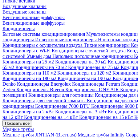
Гибкие вставки
Воздушные клапаны
Воздушные клапаны
Вентиляционные диффузоры
Вентиляционные диффузоры
Кондиционеры
Бытовые системы кондиционирования
Мультисистемы кондиц
кондиционеры
Инверторные кондиционеры
Настенные конди
Кондиционеры с осушителем воздуха
Тихие кондиционеры
Ко
Кондиционеры с Wi-Fi
Кондиционеры с очисткой воздуха
Конд
с системой Умный дом
Напольно потолочные кондиционеры
К
Кондиционеры на 25 м2
Кондиционеры на 30 м2
Кондиционеры
65 м2
Кондиционеры на 70 м2
Кондиционеры на 75 м2
Кондиц
Кондиционеры на 110 м2
Кондиционеры на 120 м2
Кондиционе
Кондиционеры на 180 м2
Кондиционеры на 190 м2
Кондиционе
Denko
Кондиционеры Energolux
Кондиционеры Ferrum
Кондиц
Zerten
Кондиционеры Breeon
Кондиционеры ONE AIR
Кондици
помещений
Кондиционеры для гостиницы
Кондиционеры для 
Кондиционеры для серверной комнаты
Кондиционеры для скл
кондиционеры
Кондиционеры 7000 BTU
Кондиционеры 9000
Кондиционеры на 2 кВт
Кондиционеры на 3 кВт
Кондиционеры
на 12 кВт
Кондиционеры на 14 кВт
Кондиционеры на 15 кВт
К
Показать все
Медные трубы
Медные трубы JINTIAN (Вьетнам)
Медные трубы Infinity Copp