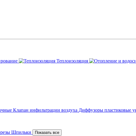
ирование
Теплоизоляция
точные
Клапан инфильтрации воздуха
Диффузоры пластиковые у
орезы
Шпильки
Показать все