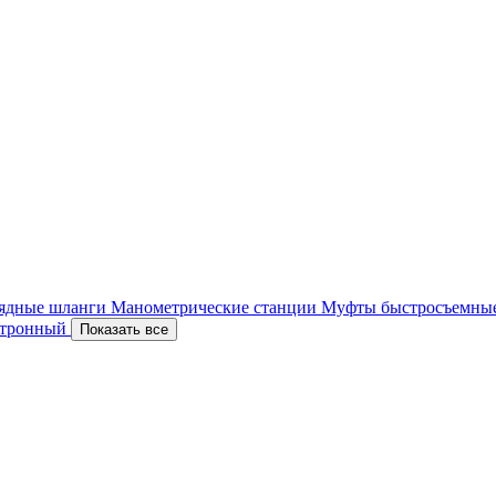
ядные шланги
Манометрические станции
Муфты быстросъемны
ектронный
Показать все