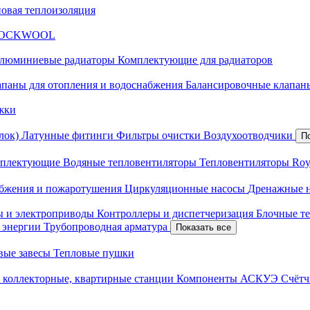
новая теплоизоляция
я ROCKWOOL
люминиевые радиаторы
Комплектующие для радиаторов
апаны для отопления и водоснабжения
Балансировочные клапаны
жки
лок)
Латунные фитинги
Фильтры очистки
Воздухоотводчики
П
плектующие
Водяные тепловентиляторы
Тепловентиляторы Roy
абжения и пожаротушения
Циркуляционные насосы
Дренажные 
ы и электроприводы
Контроллеры и диспетчеризация
Блочные т
й энергии
Трубопроводная арматура
Показать все
вые завесы
Тепловые пушки
 коллекторные, квартирные станции
Компоненты АСКУЭ
Счётч