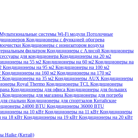
Мультизональные системы
Wi-Fi модули
Потолочные
ндиционеров
Кондиционеры с функцией обогрева
моочистки
Кондиционеры с ионизатором воздуха
териальным фильтром
Кондиционеры с Алисой
Кондиционеры
сессуары для кондиционера
Кондиционеры на 20 м2
иционеры на 55 м2
Кондиционеры на 60 м2
Кондиционеры на
м2
Кондиционеры на 95 м2
Кондиционеры на 100 м2
2
Кондиционеры на 160 м2
Кондиционеры на 170 м2
2
Кондиционеры на 35 м2
Кондиционеры AUX
Кондиционеры
ионеры Royal Thermo
Кондиционеры TCL
Кондиционеры
орана
Кондиционеры для офиса
Кондиционеры для больших
и
Кондиционеры для магазина
Кондиционеры для погреба
для спальни
Кондиционеры для спортзалов
Китайские
иционеры 24000 BTU
Кондиционеры 36000 BTU
иционеры на 10 кВт
Кондиционеры на 11 кВт
Кондиционеры
 на 18 кВт
Кондиционеры на 19 кВт
Кондиционеры на 20 кВт
ы Haike (Китай)