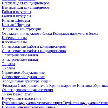
Вентили для кондиционеров
Вентили для кондиционеров
Гайки и штуцеры
Гайки и штуцеры
Клапан Шредера
Клапан Шредера
Защитные конструкции
Ограждения наружного блока
Козырьки наружного блока
Кабель-каналы
Кабель-каналы
Согласователи работы кондиционеров
Согласователи работы кондиционеров
Электрические вилки
Электрические вилки
Экраны
Экраны
Сервисное обслуживание
Сервисное обслуживание
Холодильная арматура Ридан
Фильтры
Смотровые стекла
Краны шаровые
Клапаны обратны
Огнезадерживающая изоляция
Тизол
Велес Групп
Каучуковая теплоизоляция
Рулонная каучуковая теплоизоляция
Трубчатая каучуковая теп
Полиэтиленовая теплоизоляция