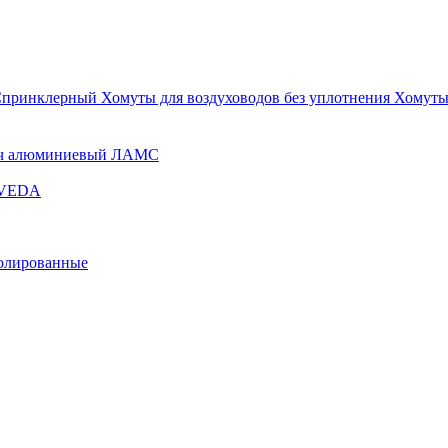
Спринклерный
Хомуты для воздуховодов без уплотнения
Хомуты
ч алюминиевый ЛАМС
и VEDA
золированные