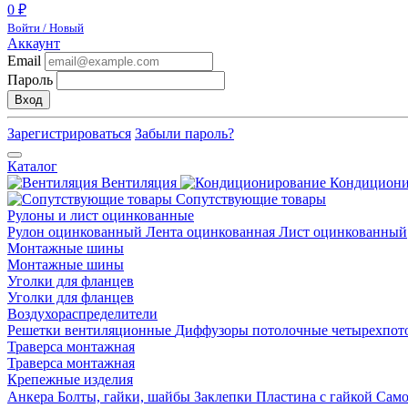
0 ₽
Войти / Новый
Аккаунт
Email
Пароль
Вход
Зарегистрироваться
Забыли пароль?
Каталог
Вентиляция
Кондицион
Сопутствующие товары
Рулоны и лист оцинкованные
Рулон оцинкованный
Лента оцинкованная
Лист оцинкованный
Монтажные шины
Монтажные шины
Уголки для фланцев
Уголки для фланцев
Воздухораспределители
Решетки вентиляционные
Диффузоры потолочные четырехпо
Траверса монтажная
Траверса монтажная
Крепежные изделия
Анкера
Болты, гайки, шайбы
Заклепки
Пластина с гайкой
Сам