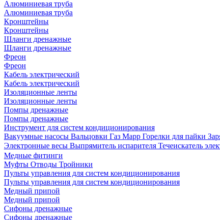
Алюминиевая труба
Алюминиевая труба
Кронштейны
Кронштейны
Шланги дренажные
Шланги дренажные
Фреон
Фреон
Кабель электрический
Кабель электрический
Изоляционные ленты
Изоляционные ленты
Помпы дренажные
Помпы дренажные
Инструмент для систем кондиционирования
Вакуумные насосы
Вальцовки
Газ Mapp
Горелки для пайки
Зар
Электронные весы
Выпрямитель испарителя
Течеискатель эл
Медные фитинги
Муфты
Отводы
Тройники
Пульты управления для систем кондиционирования
Пульты управления для систем кондиционирования
Медный припой
Медный припой
Сифоны дренажные
Сифоны дренажные