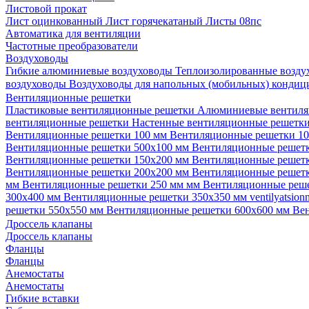
Листовой прокат
Лист оцинкованный
Лист горячекатаный
Листы 08пс
Автоматика для вентиляции
Частотные преобразователи
Воздуховоды
Гибкие алюминиевые воздуховоды
Теплоизолированные возд
воздуховоды
Воздуховоды для напольных (мобильных) конди
Вентиляционные решетки
Пластиковые вентиляционные решетки
Алюминиевые вентиля
вентиляционные решетки
Настенные вентиляционные решетк
Вентиляционные решетки 100 мм
Вентиляционные решетки 1
Вентиляционные решетки 500х100 мм
Вентиляционные решет
Вентиляционные решетки 150х200 мм
Вентиляционные решет
Вентиляционные решетки 200х200 мм
Вентиляционные решет
мм
Вентиляционные решетки 250 мм мм
Вентиляционные реш
300х400 мм
Вентиляционные решетки 350х350 мм
ventilyatsio
решетки 550х550 мм
Вентиляционные решетки 600х600 мм
Ве
Дроссель клапаны
Дроссель клапаны
Фланцы
Фланцы
Анемостаты
Анемостаты
Гибкие вставки