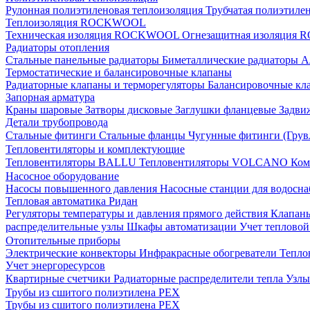
Рулонная полиэтиленовая теплоизоляция
Трубчатая полиэтиле
Теплоизоляция ROCKWOOL
Техническая изоляция ROCKWOOL
Огнезащитная изоляци
Радиаторы отопления
Стальные панельные радиаторы
Биметаллические радиаторы
А
Термостатические и балансировочные клапаны
Радиаторные клапаны и терморегуляторы
Балансировочные кл
Запорная арматура
Краны шаровые
Затворы дисковые
Заглушки фланцевые
Задви
Детали трубопровода
Стальные фитинги
Стальные фланцы
Чугунные фитинги (Грув
Тепловентиляторы и комплектующие
Тепловентиляторы BALLU
Тепловентиляторы VOLCANO
Ком
Насосное оборудование
Насосы повышенного давления
Насосные станции для водосн
Тепловая автоматика Ридан
Регуляторы температуры и давления прямого действия
Клапан
распределительные узлы
Шкафы автоматизации
Учет теплово
Отопительные приборы
Электрические конвекторы
Инфракрасные обогреватели
Тепло
Учет энергоресурсов
Квартирные счетчики
Радиаторные распределители тепла
Узлы
Трубы из сшитого полиэтилена PEX
Трубы из сшитого полиэтилена PEX