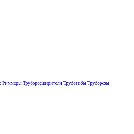
е
Риммеры
Труборасширители
Трубогибы
Труборезы