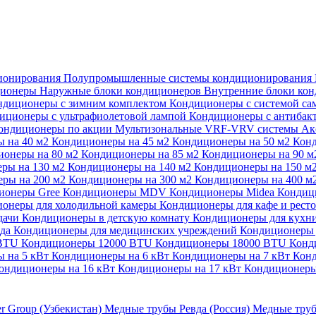
ионирования
Полупромышленные системы кондиционирования
ционеры
Наружные блоки кондиционеров
Внутренние блоки ко
ндиционеры с зимним комплектом
Кондиционеры с системой са
иционеры с ультрафиолетовой лампой
Кондиционеры с антибак
ондиционеры по акции
Мультизональные VRF-VRV системы
Ак
 на 40 м2
Кондиционеры на 45 м2
Кондиционеры на 50 м2
Конд
ионеры на 80 м2
Кондиционеры на 85 м2
Кондиционеры на 90 
ры на 130 м2
Кондиционеры на 140 м2
Кондиционеры на 150 м
ры на 200 м2
Кондиционеры на 300 м2
Кондиционеры на 400 м
ионеры Gree
Кондиционеры MDV
Кондиционеры Midea
Кондиц
онеры для холодильной камеры
Кондиционеры для кафе и рест
дачи
Кондиционеры в детскую комнату
Кондиционеры для кухн
ада
Кондиционеры для медицинских учреждений
Кондиционеры 
 BTU
Кондиционеры 12000 BTU
Кондиционеры 18000 BTU
Конд
 на 5 кВт
Кондиционеры на 6 кВт
Кондиционеры на 7 кВт
Конд
ондиционеры на 16 кВт
Кондиционеры на 17 кВт
Кондиционеры
er Group (Узбекистан)
Медные трубы Ревда (Россия)
Медные труб