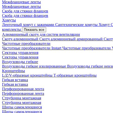
Межфланцевые ленты
Межфланцевые ленты
Скоба для стяжки фланцев
Скоба для стяжки фланцев
Хомуты
Ленточный хомут с зажимами
Сантехнические хомуты
Хомут 
комплекты
Показать все
Алюминиевый скотч для систем вентиляции
Скотч алюминиевый
Скотч алюминиевый армированный
Скот
Частотные преобразователи
Частотные преобразователи Instart
Частотные преобразовател
Секторы управления
Секторы управления
Воздуховоды гибкие
Воздуховоды гибкие изолированные
Воздуховоды гибкие неи
Кронштейны
L/Z/V-образные кронштейны
Т-образные кронштейны
Гибкая вставка
Гибкая вставка
Перфорированная лента
Перфорированная лента
Струбцина монтажная
Струбцина монтажная
Шипы самоклеющиеся
Шипы самоклеющиеся