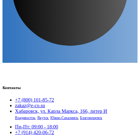
Контакты
+7 (800) 101-85-72
zakaz@e-co.su
Хабаровск, ул. Карла Маркса, 166, литер И
Владивосток
,
Якутск
,
Южно-Сахалинск
,
Благовещенск
Пн-Пт: 09:00 - 18:00
+7 (914) 420-06-72