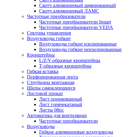
Скотч алюминиевый армированный
Скотч алюминиевый ЛАМС
Частотные преобразователи
Частотные преобразователи Instart
Частотные преобразователи VEDA
Секторы управления
Воздуховоды гибкие
Воздуховоды гибкие изолированные
Воздуховоды гибкие неизолированные
Кронштейны
L/Z/V-образные кронштейны
Т-образные кронштейны
Гибкая вставка
Перфорированная лента
Струбцина монтажная
Шипы самоклеющиеся
Листовой прокат
Лист оцинкованный
Лист горячекатаный
Листы 08пс
Автоматика для вентиляции
Частотные преобразователи
Воздуховоды
Гибкие алюминиевые воздуховоды