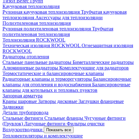
Тизол
Велес Групп
Каучуковая теплоизоляция
Рулонная каучуковая теплоизоляция
Трубчатая каучуковая
теплоизоляция
Аксессуары для теплоизоляции
Полиэтиленовая теплоизоляция
Рулонная полиэтиленовая теплоизоляция
Трубчатая
полиэтиленовая теплоизоляция
Теплоизоляция ROCKWOOL
Техническая изоляция ROCKWOOL
Огнезащитная изоляция
ROCKWOOL
Радиаторы отопления
Стальные панельные радиаторы
Биметаллические радиаторы
Алюминиевые радиаторы
Комплектующие для радиаторов
Термостатические и балансировочные клапаны
Радиаторные клапаны и терморегуляторы
Балансировочные
клапаны для отопления и водоснабжения
Балансировочные
клапаны для котельных и тепловых пунктов
Запорная арматура
Краны шаровые
Затворы дисковые
Заглушки фланцевые
Задвижки
Детали трубопровода
Стальные фитинги
Стальные фланцы
Чугунные фитинги
(Грувлок)
Латунные фитинги
Фильтры очистки
Воздухоотводчики
Показать все
Тепловентиляторы и комплектующие