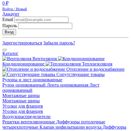
0 ₽
Войти / Новый
Аккаунт
Email
Пароль
Вход
Зарегистрироваться
Забыли пароль?
Каталог
Вентиляция
Кондиционирование
Теплоизоляция
Отопление и водоснабжение
Сопутствующие товары
Рулоны и лист оцинкованные
Рулон оцинкованный
Лента оцинкованная
Лист
оцинкованный
Монтажные шины
Монтажные шины
Уголки для фланцев
Уголки для фланцев
Воздухораспределители
Решетки вентиляционные
Диффузоры потолочные
четырехпоточные
Клапан инфильтрации воздуха
Диффузоры