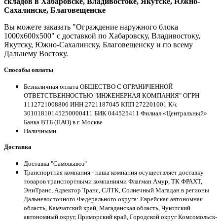
складов в Хабаровске, Владивостоке, Якутске, Южно-
Сахалинске, Благовещенске
Вы можете заказать "Ограждение наружного блока
1000х600х500" с доставкой по Хабаровску, Владивостоку,
Якутску, Южно-Сахалинску, Благовещенску и по всему
Дальнему Востоку.
Способы оплаты
Безналичная оплата ОБЩЕСТВО С ОГРАНИЧЕННОЙ
ОТВЕТСТВЕННОСТЬЮ "ИНЖЕНЕРНАЯ КОМПАНИЯ" ОГРН
1112721008806 ИНН 2721187045 КПП 272201001 К/с
30101810145250000411 БИК 044525411 Филиал «Центральный»
Банка ВТБ (ПАО) в г. Москве
Наличными
Доставка
Доставка "Самовывоз"
Транспортная компания - наша компания осуществляет доставку
товаров транспортными компаниями Флагман Амур, ТК ФРАХТ,
ЭниТранс, Адвектор Транс, СЛТК, Солнечный Магадан в регионы
Дальневосточного Федерального округа: Еврейская автономная
область, Камчатский край, Магаданская область, Чукотский
автономный округ, Приморский край, Городской округ Комсомольск-