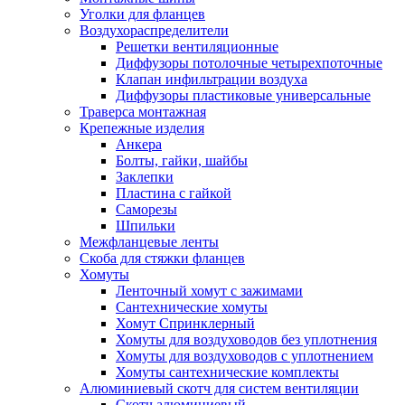
Уголки для фланцев
Воздухораспределители
Решетки вентиляционные
Диффузоры потолочные четырехпоточные
Клапан инфильтрации воздуха
Диффузоры пластиковые универсальные
Траверса монтажная
Крепежные изделия
Анкера
Болты, гайки, шайбы
Заклепки
Пластина с гайкой
Саморезы
Шпильки
Межфланцевые ленты
Скоба для стяжки фланцев
Хомуты
Ленточный хомут с зажимами
Сантехнические хомуты
Хомут Спринклерный
Хомуты для воздуховодов без уплотнения
Хомуты для воздуховодов с уплотнением
Хомуты сантехнические комплекты
Алюминиевый скотч для систем вентиляции
Скотч алюминиевый