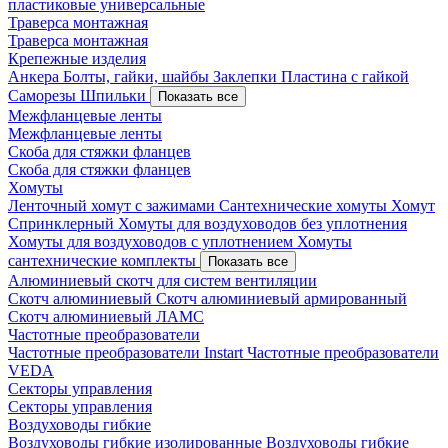
пластиковые универсальные
Траверса монтажная
Траверса монтажная
Крепежные изделия
Анкера
Болты, гайки, шайбы
Заклепки
Пластина с гайкой
Саморезы
Шпильки
Показать все
Межфланцевые ленты
Межфланцевые ленты
Скоба для стяжки фланцев
Скоба для стяжки фланцев
Хомуты
Ленточный хомут с зажимами
Сантехнические хомуты
Хомут
Спринклерный
Хомуты для воздуховодов без уплотнения
Хомуты для воздуховодов с уплотнением
Хомуты
сантехнические комплекты
Показать все
Алюминиевый скотч для систем вентиляции
Скотч алюминиевый
Скотч алюминиевый армированный
Скотч алюминиевый ЛАМС
Частотные преобразователи
Частотные преобразователи Instart
Частотные преобразователи
VEDA
Секторы управления
Секторы управления
Воздуховоды гибкие
Воздуховоды гибкие изолированные
Воздуховоды гибкие