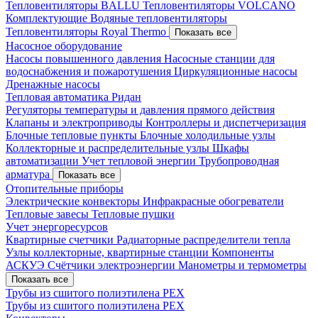
Тепловентиляторы BALLU
Тепловентиляторы VOLCANO
Комплектующие
Водяные тепловентиляторы
Тепловентиляторы Royal Thermo
Показать все
Насосное оборудование
Насосы повышенного давления
Насосные станции для
водоснабжения и пожаротушения
Циркуляционные насосы
Дренажные насосы
Тепловая автоматика Ридан
Регуляторы температуры и давления прямого действия
Клапаны и электроприводы
Контроллеры и диспетчеризация
Блочные тепловые пункты
Блочные холодильные узлы
Коллекторные и распределительные узлы
Шкафы
автоматизации
Учет тепловой энергии
Трубопроводная
арматура
Показать все
Отопительные приборы
Электрические конвекторы
Инфракрасные обогреватели
Тепловые завесы
Тепловые пушки
Учет энергоресурсов
Квартирные счетчики
Радиаторные распределители тепла
Узлы коллекторные, квартирные станции
Компоненты
АСКУЭ
Счётчики электроэнергии
Манометры и термометры
Показать все
Трубы из сшитого полиэтилена PEX
Трубы из сшитого полиэтилена PEX