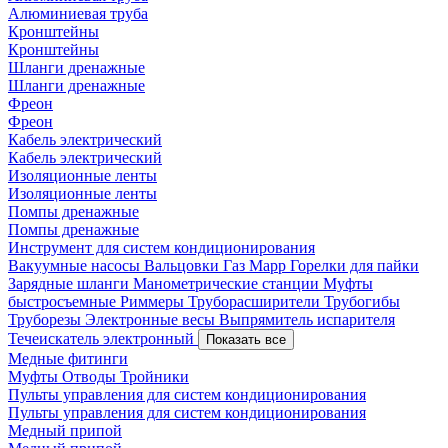
Алюминиевая труба
Кронштейны
Кронштейны
Шланги дренажные
Шланги дренажные
Фреон
Фреон
Кабель электрический
Кабель электрический
Изоляционные ленты
Изоляционные ленты
Помпы дренажные
Помпы дренажные
Инструмент для систем кондиционирования
Вакуумные насосы
Вальцовки
Газ Mapp
Горелки для пайки
Зарядные шланги
Манометрические станции
Муфты
быстросъемные
Риммеры
Труборасширители
Трубогибы
Труборезы
Электронные весы
Выпрямитель испарителя
Течеискатель электронный
Показать все
Медные фитинги
Муфты
Отводы
Тройники
Пульты управления для систем кондиционирования
Пульты управления для систем кондиционирования
Медный припой