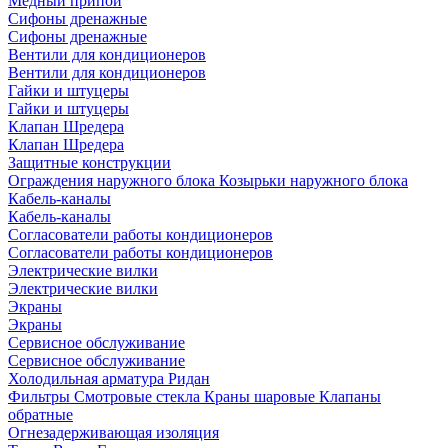
Медный припой
Сифоны дренажные
Сифоны дренажные
Вентили для кондиционеров
Вентили для кондиционеров
Гайки и штуцеры
Гайки и штуцеры
Клапан Шредера
Клапан Шредера
Защитные конструкции
Ограждения наружного блока
Козырьки наружного блока
Кабель-каналы
Кабель-каналы
Согласователи работы кондиционеров
Согласователи работы кондиционеров
Электрические вилки
Электрические вилки
Экраны
Экраны
Сервисное обслуживание
Сервисное обслуживание
Холодильная арматура Ридан
Фильтры
Смотровые стекла
Краны шаровые
Клапаны
обратные
Огнезадерживающая изоляция