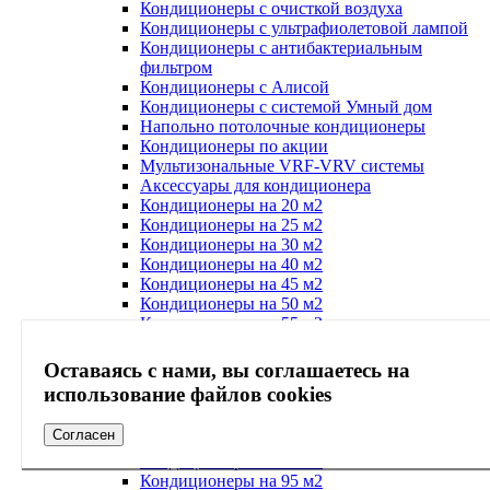
Кондиционеры с очисткой воздуха
Кондиционеры с ультрафиолетовой лампой
Кондиционеры с антибактериальным
фильтром
Кондиционеры с Алисой
Кондиционеры с системой Умный дом
Напольно потолочные кондиционеры
Кондиционеры по акции
Мультизональные VRF-VRV системы
Аксессуары для кондиционера
Кондиционеры на 20 м2
Кондиционеры на 25 м2
Кондиционеры на 30 м2
Кондиционеры на 40 м2
Кондиционеры на 45 м2
Кондиционеры на 50 м2
Кондиционеры на 55 м2
Кондиционеры на 60 м2
Кондиционеры на 65 м2
Оставаясь с нами, вы соглашаетесь на
Кондиционеры на 70 м2
использование файлов cookies
Кондиционеры на 75 м2
Кондиционеры на 80 м2
Согласен
Кондиционеры на 85 м2
Кондиционеры на 90 м2
Кондиционеры на 95 м2