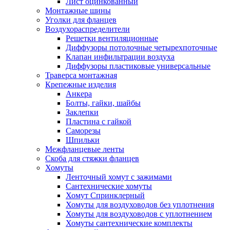
Лист оцинкованный
Монтажные шины
Уголки для фланцев
Воздухораспределители
Решетки вентиляционные
Диффузоры потолочные четырехпоточные
Клапан инфильтрации воздуха
Диффузоры пластиковые универсальные
Траверса монтажная
Крепежные изделия
Анкера
Болты, гайки, шайбы
Заклепки
Пластина с гайкой
Саморезы
Шпильки
Межфланцевые ленты
Скоба для стяжки фланцев
Хомуты
Ленточный хомут с зажимами
Сантехнические хомуты
Хомут Спринклерный
Хомуты для воздуховодов без уплотнения
Хомуты для воздуховодов с уплотнением
Хомуты сантехнические комплекты