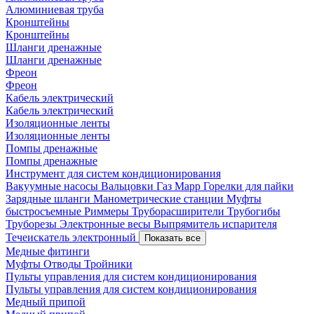
Алюминиевая труба
Кронштейны
Кронштейны
Шланги дренажные
Шланги дренажные
Фреон
Фреон
Кабель электрический
Кабель электрический
Изоляционные ленты
Изоляционные ленты
Помпы дренажные
Помпы дренажные
Инструмент для систем кондиционирования
Вакуумные насосы
Вальцовки
Газ Mapp
Горелки для пайки
Зарядные шланги
Манометрические станции
Муфты
быстросъемные
Риммеры
Труборасширители
Трубогибы
Труборезы
Электронные весы
Выпрямитель испарителя
Течеискатель электронный
Показать все
Медные фитинги
Муфты
Отводы
Тройники
Пульты управления для систем кондиционирования
Пульты управления для систем кондиционирования
Медный припой