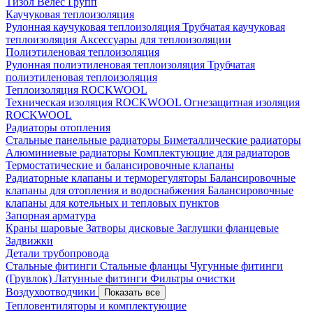
Тизол
Велес Групп
Каучуковая теплоизоляция
Рулонная каучуковая теплоизоляция
Трубчатая каучуковая
теплоизоляция
Аксессуары для теплоизоляции
Полиэтиленовая теплоизоляция
Рулонная полиэтиленовая теплоизоляция
Трубчатая
полиэтиленовая теплоизоляция
Теплоизоляция ROCKWOOL
Техническая изоляция ROCKWOOL
Огнезащитная изоляция
ROCKWOOL
Радиаторы отопления
Стальные панельные радиаторы
Биметаллические радиаторы
Алюминиевые радиаторы
Комплектующие для радиаторов
Термостатические и балансировочные клапаны
Радиаторные клапаны и терморегуляторы
Балансировочные
клапаны для отопления и водоснабжения
Балансировочные
клапаны для котельных и тепловых пунктов
Запорная арматура
Краны шаровые
Затворы дисковые
Заглушки фланцевые
Задвижки
Детали трубопровода
Стальные фитинги
Стальные фланцы
Чугунные фитинги
(Грувлок)
Латунные фитинги
Фильтры очистки
Воздухоотводчики
Показать все
Тепловентиляторы и комплектующие