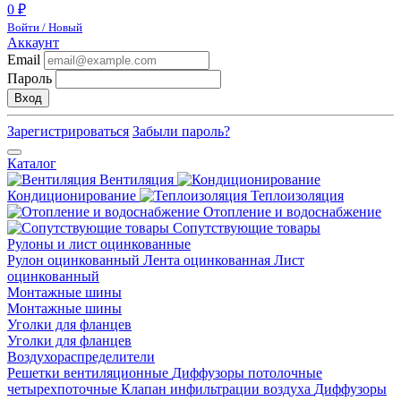
0 ₽
Войти / Новый
Аккаунт
Email
Пароль
Вход
Зарегистрироваться
Забыли пароль?
Каталог
Вентиляция
Кондиционирование
Теплоизоляция
Отопление и водоснабжение
Сопутствующие товары
Рулоны и лист оцинкованные
Рулон оцинкованный
Лента оцинкованная
Лист
оцинкованный
Монтажные шины
Монтажные шины
Уголки для фланцев
Уголки для фланцев
Воздухораспределители
Решетки вентиляционные
Диффузоры потолочные
четырехпоточные
Клапан инфильтрации воздуха
Диффузоры