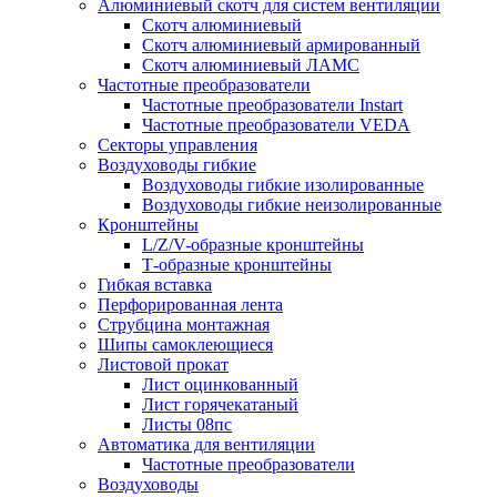
Алюминиевый скотч для систем вентиляции
Скотч алюминиевый
Скотч алюминиевый армированный
Скотч алюминиевый ЛАМС
Частотные преобразователи
Частотные преобразователи Instart
Частотные преобразователи VEDA
Секторы управления
Воздуховоды гибкие
Воздуховоды гибкие изолированные
Воздуховоды гибкие неизолированные
Кронштейны
L/Z/V-образные кронштейны
Т-образные кронштейны
Гибкая вставка
Перфорированная лента
Струбцина монтажная
Шипы самоклеющиеся
Листовой прокат
Лист оцинкованный
Лист горячекатаный
Листы 08пс
Автоматика для вентиляции
Частотные преобразователи
Воздуховоды