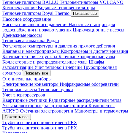
Тепловентиляторы BALLU
Тепловентиляторы VOLCANO
Комплектующие
Водяные тепловентиляторы
Тепловентиляторы Royal Thermo
Показать все
Насосное оборудование
Насосы повышенного давления
Насосные станции для
водоснабжения и пожаротушения
Циркуляционные насосы
Дренажные насосы
Тепловая автоматика Ридан
Регуляторы температуры и давления прямого действия
Клапаны и электроприводы
Контроллеры и диспетчеризация
Блочные тепловые пункты
Блочные холодильные узлы
Коллекторные и распределительные узлы
Шкафы
автоматизации
Учет тепловой энергии
Трубопроводная
арматура
Показать все
Отопительные приборы
Электрические конвекторы
Инфракрасные обогреватели
Тепловые завесы
Тепловые пушки
Учет энергоресурсов
Квартирные счетчики
Радиаторные распределители тепла
Узлы коллекторные, квартирные станции
Компоненты
АСКУЭ
Счётчики электроэнергии
Манометры и термометры
Показать все
Трубы из сшитого полиэтилена PEX
Трубы из сшитого полиэтилена PEX