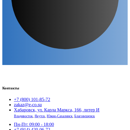
Контакты
+7 (800) 101-85-72
zakaz@e-co.su
Хабаровск, ул. Карла Маркса, 166, литер И
Владивосток
,
Якутск
,
Южно-Сахалинск
,
Благовещенск
Пн-Пт: 09:00 - 18:00
+7 (914) 420-06-72