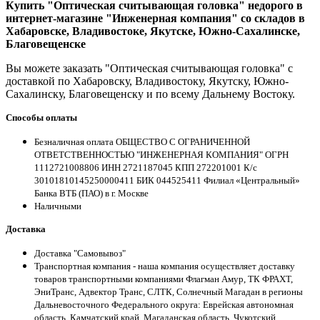
Купить "Оптическая считывающая головка" недорого в
интернет-магазине "Инженерная компания" со складов в
Хабаровске, Владивостоке, Якутске, Южно-Сахалинске,
Благовещенске
Вы можете заказать "Оптическая считывающая головка" с
доставкой по Хабаровску, Владивостоку, Якутску, Южно-
Сахалинску, Благовещенску и по всему Дальнему Востоку.
Способы оплаты
Безналичная оплата ОБЩЕСТВО С ОГРАНИЧЕННОЙ
ОТВЕТСТВЕННОСТЬЮ "ИНЖЕНЕРНАЯ КОМПАНИЯ" ОГРН
1112721008806 ИНН 2721187045 КПП 272201001 К/с
30101810145250000411 БИК 044525411 Филиал «Центральный»
Банка ВТБ (ПАО) в г. Москве
Наличными
Доставка
Доставка "Самовывоз"
Транспортная компания - наша компания осуществляет доставку
товаров транспортными компаниями Флагман Амур, ТК ФРАХТ,
ЭниТранс, Адвектор Транс, СЛТК, Солнечный Магадан в регионы
Дальневосточного Федерального округа: Еврейская автономная
область, Камчатский край, Магаданская область, Чукотский