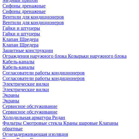
Медный припой
Сифоны дренажные
Сифоны дренажные
Вентили для кондиционеров
Вентили для кондиционеров
Гайки и штуцеры
Гайки и штуцеры
Клапан Шредера
Клапан Шредера
Защитные конструкции
Ограждения наружного блока
Козырьки наружного блока
Кабель-каналы
Кабель-каналы
Согласователи работы кондиционеров
Согласователи работы кондиционеров
Электрические вилки
Электрические вилки
Экраны
Экраны
Сервисное обслуживание
Сервисное обслуживание
Холодильная арматура Ридан
Фильтры
Смотровые стекла
Краны шаровые
Клапаны
обратные
Огнезадерживающая изоляция