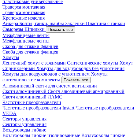
пластиковые универсальные
Траверса монтажная
Траверса монтажная
Крепежные изделия
Анкера
Болты, гайки, шайбы
Заклепки
Пластина с гайкой
Саморезы
Шпильки
Показать все
Межфланцевые ленты
Межфланцевые ленты
Скоба для стяжки фланцев
Скоба для стяжки фланцев
Хомуты
Ленточный хомут с зажимами
Сантехнические хомуты
Хомут
Спринклерный
Хомуты для воздуховодов без уплотнения
Хомуты для воздуховодов с уплотнением
Хомуты
сантехнические комплекты
Показать все
Алюминиевый скотч для систем вентиляции
Скотч алюминиевый
Скотч алюминиевый армированный
Скотч алюминиевый ЛАМС
Частотные преобразователи
Частотные преобразователи Instart
Частотные преобразователи
VEDA
Секторы управления
Секторы управления
Воздуховоды гибкие
Воздуховоды гибкие изолированные
Воздуховоды гибкие