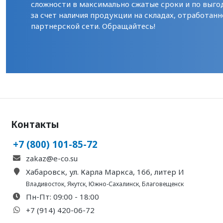
сложности в максимально сжатые сроки и по выго
за счет наличия продукции на складах, отработанн
партнерской сети. Обращайтесь!
Контакты
+7 (800) 101-85-72
zakaz@e-co.su
Хабаровск, ул. Карла Маркса, 166, литер И
Владивосток
,
Якутск
,
Южно-Сахалинск
,
Благовещенск
Пн-Пт: 09:00 - 18:00
+7 (914) 420-06-72