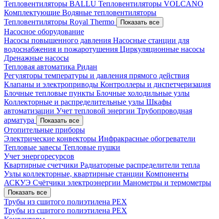
Тепловентиляторы BALLU
Тепловентиляторы VOLCANO
Комплектующие
Водяные тепловентиляторы
Тепловентиляторы Royal Thermo
Показать все
Насосное оборудование
Насосы повышенного давления
Насосные станции для
водоснабжения и пожаротушения
Циркуляционные насосы
Дренажные насосы
Тепловая автоматика Ридан
Регуляторы температуры и давления прямого действия
Клапаны и электроприводы
Контроллеры и диспетчеризация
Блочные тепловые пункты
Блочные холодильные узлы
Коллекторные и распределительные узлы
Шкафы
автоматизации
Учет тепловой энергии
Трубопроводная
арматура
Показать все
Отопительные приборы
Электрические конвекторы
Инфракрасные обогреватели
Тепловые завесы
Тепловые пушки
Учет энергоресурсов
Квартирные счетчики
Радиаторные распределители тепла
Узлы коллекторные, квартирные станции
Компоненты
АСКУЭ
Счётчики электроэнергии
Манометры и термометры
Показать все
Трубы из сшитого полиэтилена PEX
Трубы из сшитого полиэтилена PEX