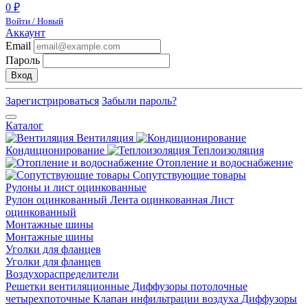
0 ₽
Войти / Новый
Аккаунт
Email
Пароль
Вход
Зарегистрироваться
Забыли пароль?
Каталог
Вентиляция
Кондиционирование
Теплоизоляция
Отопление и водоснабжение
Сопутствующие товары
Рулоны и лист оцинкованные
Рулон оцинкованный
Лента оцинкованная
Лист
оцинкованный
Монтажные шины
Монтажные шины
Уголки для фланцев
Уголки для фланцев
Воздухораспределители
Решетки вентиляционные
Диффузоры потолочные
четырехпоточные
Клапан инфильтрации воздуха
Диффузоры