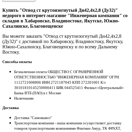
Купить "Отвод ст крутоизогнутый Дн42,4х2,8 (Ду32)"
недорого в интернет-магазине "Инженерная компания" со
складов в Хабаровске, Владивостоке, Якутске, Южно-
Сахалинске, Благовещенске
Вы можете заказать "Отвод ст крутоизогнутый Дн42,4х2,8
(Ду32)" с доставкой по Хабаровску, Владивостоку, Якутску,
Южно-Сахалинску, Благовещенску и по всему Дальнему
Востоку.
Способы оплаты
Безналичная оплата ОБЩЕСТВО С ОГРАНИЧЕННОЙ
ОТВЕТСТВЕННОСТЬЮ "ИНЖЕНЕРНАЯ КОМПАНИЯ" ОГРН
1112721008806 ИНН 2721187045 КПП 272201001 К/с
30101810145250000411 БИК 044525411 Филиал «Центральный»
Банка ВТБ (ПАО) в г. Москве
Наличными
Доставка
Доставка "Самовывоз"
Транспортная компания - наша компания осуществляет доставку
товаров транспортными компаниями Флагман Амур, ТК ФРАХТ,