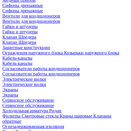
Медный припой
Сифоны дренажные
Сифоны дренажные
Вентили для кондиционеров
Вентили для кондиционеров
Гайки и штуцеры
Гайки и штуцеры
Клапан Шредера
Клапан Шредера
Защитные конструкции
Ограждения наружного блока
Козырьки наружного блока
Кабель-каналы
Кабель-каналы
Согласователи работы кондиционеров
Согласователи работы кондиционеров
Электрические вилки
Электрические вилки
Экраны
Экраны
Сервисное обслуживание
Сервисное обслуживание
Холодильная арматура Ридан
Фильтры
Смотровые стекла
Краны шаровые
Клапаны
обратные
Огнезадерживающая изоляция