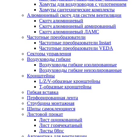
Хомуты для воздуховодов с уплотнением
Хомуты сантехнические комплекты
Алюминиевый скотч для систем вентиляции
Скотч алюминиевый
Скотч алюминиевый армированный
Скотч алюминиевый ЛАМС
Частотные преобразователи
Частотные преобразователи Instart
Частотные преобразователи VEDA
Секторы управления
Воздуховоды гибкие
Воздуховоды гибкие изолированные
Воздуховоды гибкие неизолированные
Кронштейны
L/Z/V-образные кронштейны
Т-образные кронштейны
Гибкая вставка
Перфорированная лента
Струбцина монтажная
Шипы самоклеющиеся
Листовой прокат
Лист оцинкованный
Лист горячекатаный
Листы 08пс
Автоматика для вентиляции