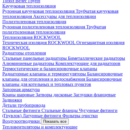
Тизол
Велес Групп
Каучуковая теплоизоляция
Рулонная каучуковая теплоизоляция
Трубчатая каучуковая
теплоизоляция
Аксессуары для теплоизоляции
Полиэтиленовая теплоизоляция
Рулонная полиэтиленовая теплоизоляция
Трубчатая
полиэтиленовая теплоизоляция
Теплоизоляция ROCKWOOL
Техническая изоляция ROCKWOOL
Огнезащитная изоляция
ROCKWOOL
Радиаторы отопления
Стальные панельные радиаторы
Биметаллические радиаторы
Алюминиевые радиаторы
Комплектующие для радиаторов
Термостатические и балансировочные клапаны
Радиаторные клапаны и терморегуляторы
Балансировочные
клапаны для отопления и водоснабжения
Балансировочные
клапаны для котельных и тепловых пунктов
Запорная арматура
Краны шаровые
Затворы дисковые
Заглушки фланцевые
Задвижки
Детали трубопровода
Стальные фитинги
Стальные фланцы
Чугунные фитинги
(Грувлок)
Латунные фитинги
Фильтры очистки
Воздухоотводчики
Показать все
Тепловентиляторы и комплектующие