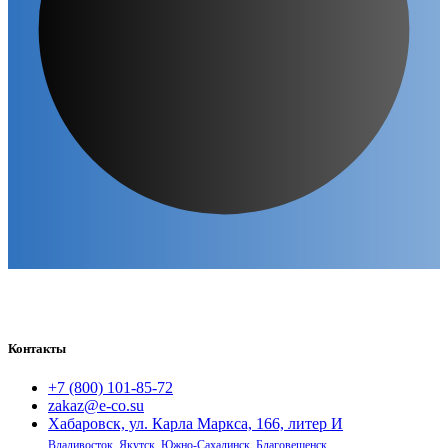
Контакты
+7 (800) 101-85-72
zakaz@e-co.su
Хабаровск, ул. Карла Маркса, 166, литер И
Владивосток
,
Якутск
,
Южно-Сахалинск
,
Благовещенск