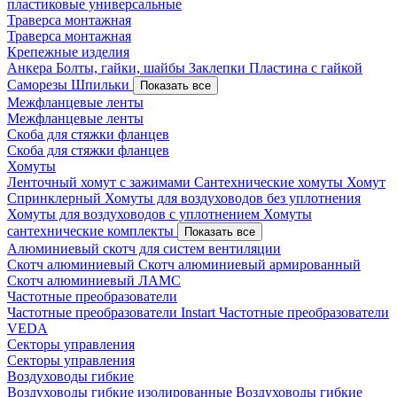
пластиковые универсальные
Траверса монтажная
Траверса монтажная
Крепежные изделия
Анкера
Болты, гайки, шайбы
Заклепки
Пластина с гайкой
Саморезы
Шпильки
Показать все
Межфланцевые ленты
Межфланцевые ленты
Скоба для стяжки фланцев
Скоба для стяжки фланцев
Хомуты
Ленточный хомут с зажимами
Сантехнические хомуты
Хомут
Спринклерный
Хомуты для воздуховодов без уплотнения
Хомуты для воздуховодов с уплотнением
Хомуты
сантехнические комплекты
Показать все
Алюминиевый скотч для систем вентиляции
Скотч алюминиевый
Скотч алюминиевый армированный
Скотч алюминиевый ЛАМС
Частотные преобразователи
Частотные преобразователи Instart
Частотные преобразователи
VEDA
Секторы управления
Секторы управления
Воздуховоды гибкие
Воздуховоды гибкие изолированные
Воздуховоды гибкие