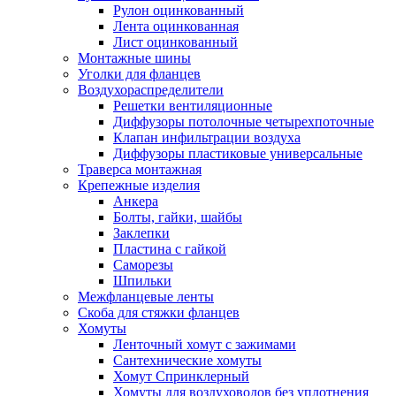
Рулон оцинкованный
Лента оцинкованная
Лист оцинкованный
Монтажные шины
Уголки для фланцев
Воздухораспределители
Решетки вентиляционные
Диффузоры потолочные четырехпоточные
Клапан инфильтрации воздуха
Диффузоры пластиковые универсальные
Траверса монтажная
Крепежные изделия
Анкера
Болты, гайки, шайбы
Заклепки
Пластина с гайкой
Саморезы
Шпильки
Межфланцевые ленты
Скоба для стяжки фланцев
Хомуты
Ленточный хомут с зажимами
Сантехнические хомуты
Хомут Спринклерный
Хомуты для воздуховодов без уплотнения