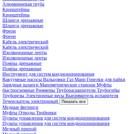
Алюминиевая труба
Кронштейны
Кронштейны
Шланги дренажные
Шланги дренажные
Фреон
Фреон
Кабель электрический
Кабель электрический
Изоляционные ленты
Изоляционные ленты
Помпы дренажные
Помпы дренажные
Инструмент для систем кондиционирования
Вакуумные насосы
Вальцовки
Газ Mapp
Горелки для пайки
Зарядные шланги
Манометрические станции
Муфты
быстросъемные
Риммеры
Труборасширители
Трубогибы
Труборезы
Электронные весы
Выпрямитель испарителя
Течеискатель электронный
Показать все
Медные фитинги
Муфты
Отводы
Тройники
Пульты управления для систем кондиционирования
Пульты управления для систем кондиционирования
Медный припой