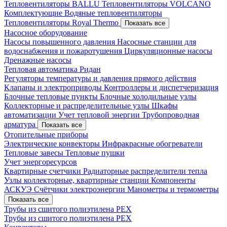
Тепловентиляторы BALLU
Тепловентиляторы VOLCANO
Комплектующие
Водяные тепловентиляторы
Тепловентиляторы Royal Thermo
Показать все
Насосное оборудование
Насосы повышенного давления
Насосные станции для
водоснабжения и пожаротушения
Циркуляционные насосы
Дренажные насосы
Тепловая автоматика Ридан
Регуляторы температуры и давления прямого действия
Клапаны и электроприводы
Контроллеры и диспетчеризация
Блочные тепловые пункты
Блочные холодильные узлы
Коллекторные и распределительные узлы
Шкафы
автоматизации
Учет тепловой энергии
Трубопроводная
арматура
Показать все
Отопительные приборы
Электрические конвекторы
Инфракрасные обогреватели
Тепловые завесы
Тепловые пушки
Учет энергоресурсов
Квартирные счетчики
Радиаторные распределители тепла
Узлы коллекторные, квартирные станции
Компоненты
АСКУЭ
Счётчики электроэнергии
Манометры и термометры
Показать все
Трубы из сшитого полиэтилена PEX
Трубы из сшитого полиэтилена PEX