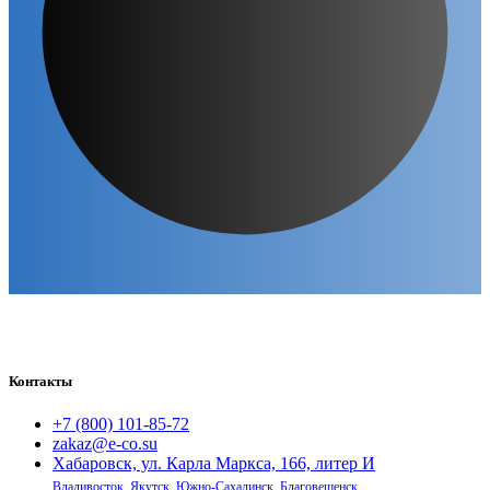
Контакты
+7 (800) 101-85-72
zakaz@e-co.su
Хабаровск, ул. Карла Маркса, 166, литер И
Владивосток
,
Якутск
,
Южно-Сахалинск
,
Благовещенск