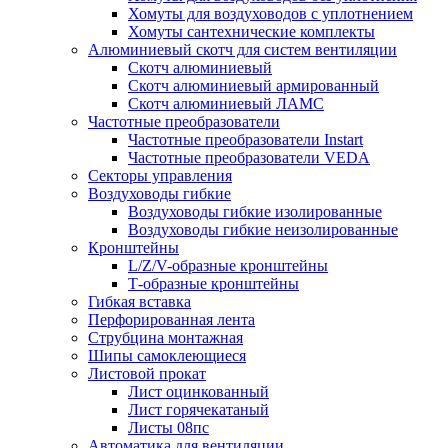
Хомуты для воздуховодов с уплотнением
Хомуты сантехнические комплекты
Алюминиевый скотч для систем вентиляции
Скотч алюминиевый
Скотч алюминиевый армированный
Скотч алюминиевый ЛАМС
Частотные преобразователи
Частотные преобразователи Instart
Частотные преобразователи VEDA
Секторы управления
Воздуховоды гибкие
Воздуховоды гибкие изолированные
Воздуховоды гибкие неизолированные
Кронштейны
L/Z/V-образные кронштейны
Т-образные кронштейны
Гибкая вставка
Перфорированная лента
Струбцина монтажная
Шипы самоклеющиеся
Листовой прокат
Лист оцинкованный
Лист горячекатаный
Листы 08пс
Автоматика для вентиляции