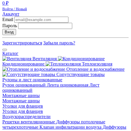
0 ₽
Войти / Новый
Аккаунт
Email
Пароль
Вход
Зарегистрироваться
Забыли пароль?
Каталог
Вентиляция
Кондиционирование
Теплоизоляция
Отопление и водоснабжение
Сопутствующие товары
Рулоны и лист оцинкованные
Рулон оцинкованный
Лента оцинкованная
Лист
оцинкованный
Монтажные шины
Монтажные шины
Уголки для фланцев
Уголки для фланцев
Воздухораспределители
Решетки вентиляционные
Диффузоры потолочные
четырехпоточные
Клапан инфильтрации воздуха
Диффузоры