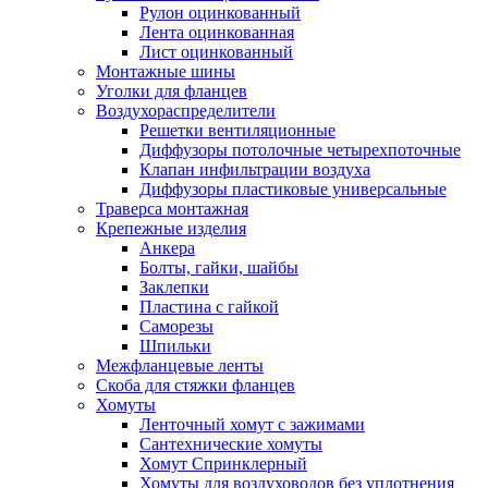
Рулон оцинкованный
Лента оцинкованная
Лист оцинкованный
Монтажные шины
Уголки для фланцев
Воздухораспределители
Решетки вентиляционные
Диффузоры потолочные четырехпоточные
Клапан инфильтрации воздуха
Диффузоры пластиковые универсальные
Траверса монтажная
Крепежные изделия
Анкера
Болты, гайки, шайбы
Заклепки
Пластина с гайкой
Саморезы
Шпильки
Межфланцевые ленты
Скоба для стяжки фланцев
Хомуты
Ленточный хомут с зажимами
Сантехнические хомуты
Хомут Спринклерный
Хомуты для воздуховодов без уплотнения