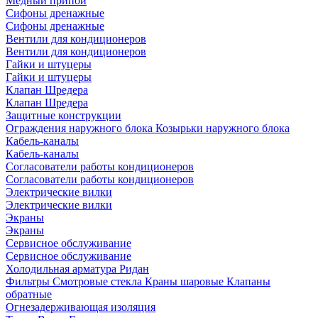
Медный припой
Сифоны дренажные
Сифоны дренажные
Вентили для кондиционеров
Вентили для кондиционеров
Гайки и штуцеры
Гайки и штуцеры
Клапан Шредера
Клапан Шредера
Защитные конструкции
Ограждения наружного блока
Козырьки наружного блока
Кабель-каналы
Кабель-каналы
Согласователи работы кондиционеров
Согласователи работы кондиционеров
Электрические вилки
Электрические вилки
Экраны
Экраны
Сервисное обслуживание
Сервисное обслуживание
Холодильная арматура Ридан
Фильтры
Смотровые стекла
Краны шаровые
Клапаны
обратные
Огнезадерживающая изоляция