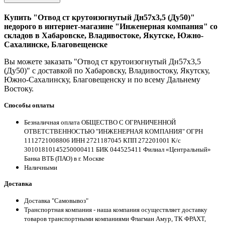
Купить "Отвод ст крутоизогнутый Дн57х3,5 (Ду50)"
недорого в интернет-магазине "Инженерная компания" со
складов в Хабаровске, Владивостоке, Якутске, Южно-
Сахалинске, Благовещенске
Вы можете заказать "Отвод ст крутоизогнутый Дн57х3,5
(Ду50)" с доставкой по Хабаровску, Владивостоку, Якутску,
Южно-Сахалинску, Благовещенску и по всему Дальнему
Востоку.
Способы оплаты
Безналичная оплата ОБЩЕСТВО С ОГРАНИЧЕННОЙ
ОТВЕТСТВЕННОСТЬЮ "ИНЖЕНЕРНАЯ КОМПАНИЯ" ОГРН
1112721008806 ИНН 2721187045 КПП 272201001 К/с
30101810145250000411 БИК 044525411 Филиал «Центральный»
Банка ВТБ (ПАО) в г. Москве
Наличными
Доставка
Доставка "Самовывоз"
Транспортная компания - наша компания осуществляет доставку
товаров транспортными компаниями Флагман Амур, ТК ФРАХТ,