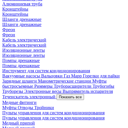
Алюминиевая труба
Кронштейны
Кронштейны
Шланги дренажные
Шланги дренажные
Фреон
Фреон
Кабель электрический
Кабель электрический
Изоляционные ленты
Изоляционные ленты
Помпы дренажные
Помпы дренажные
Инструмент для систем кондиционирования
Вакуумные насосы
Вальцовки
Газ Mapp
Горелки для пайки
Зарядные шланги
Манометрические станции
Муфты
быстросъемные
Риммеры
Труборасширители
Трубогибы
Труборезы
Электронные весы
Выпрямитель испарителя
Течеискатель электронный
Показать все
Медные фитинги
Муфты
Отводы
Тройники
Пульты управления для систем кондиционирования
Пульты управления для систем кондиционирования
Медный припой