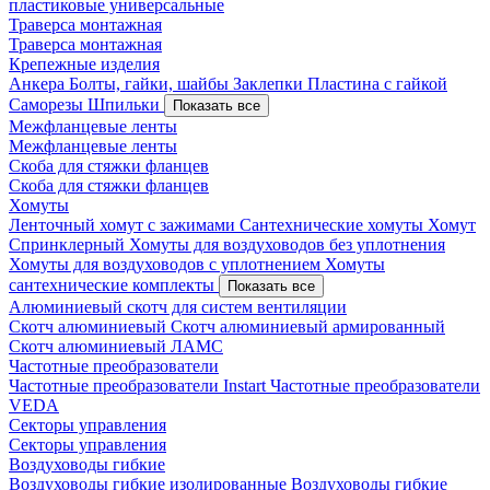
пластиковые универсальные
Траверса монтажная
Траверса монтажная
Крепежные изделия
Анкера
Болты, гайки, шайбы
Заклепки
Пластина с гайкой
Саморезы
Шпильки
Показать все
Межфланцевые ленты
Межфланцевые ленты
Скоба для стяжки фланцев
Скоба для стяжки фланцев
Хомуты
Ленточный хомут с зажимами
Сантехнические хомуты
Хомут
Спринклерный
Хомуты для воздуховодов без уплотнения
Хомуты для воздуховодов с уплотнением
Хомуты
сантехнические комплекты
Показать все
Алюминиевый скотч для систем вентиляции
Скотч алюминиевый
Скотч алюминиевый армированный
Скотч алюминиевый ЛАМС
Частотные преобразователи
Частотные преобразователи Instart
Частотные преобразователи
VEDA
Секторы управления
Секторы управления
Воздуховоды гибкие
Воздуховоды гибкие изолированные
Воздуховоды гибкие