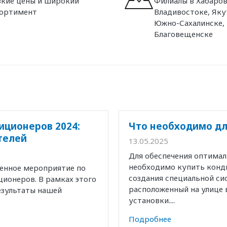
кие цены и широкий
Филиалы в Хабаров
сортимент
Владивостоке, Яку
Южно-Сахалинске,
Благовещенске
иционеров 2024:
Что необходимо дл
телей
13.05.2025
Для обеспечения оптима
необходимо купить конд
венное мероприятие по
создания специальной с
ионеров. В рамках этого
расположенный на улице 
езультаты нашей
установки....
Подробнее