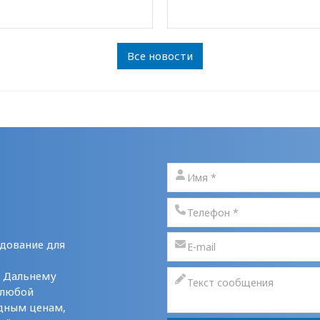
Все новости
дование для
у Дальнему
 любой
дным ценам,