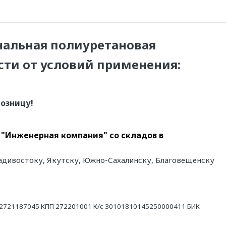
альная полиуретановая
сти от условий применения:
озницу!
е "Инженерная компания" со складов в
Владивостоку, Якутску, Южно-Сахалинску, Благовещенску
21187045 КПП 272201001 К/с 30101810145250000411 БИК