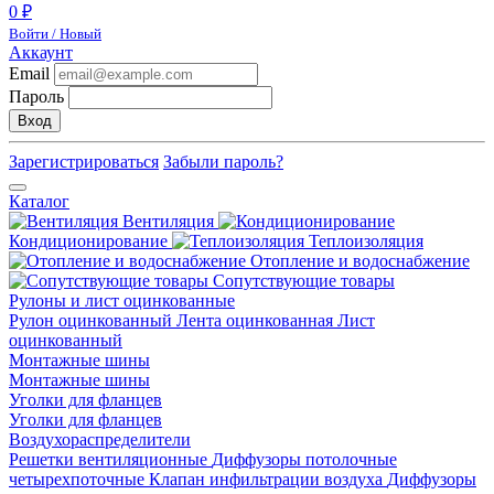
0 ₽
Войти / Новый
Аккаунт
Email
Пароль
Вход
Зарегистрироваться
Забыли пароль?
Каталог
Вентиляция
Кондиционирование
Теплоизоляция
Отопление и водоснабжение
Сопутствующие товары
Рулоны и лист оцинкованные
Рулон оцинкованный
Лента оцинкованная
Лист
оцинкованный
Монтажные шины
Монтажные шины
Уголки для фланцев
Уголки для фланцев
Воздухораспределители
Решетки вентиляционные
Диффузоры потолочные
четырехпоточные
Клапан инфильтрации воздуха
Диффузоры