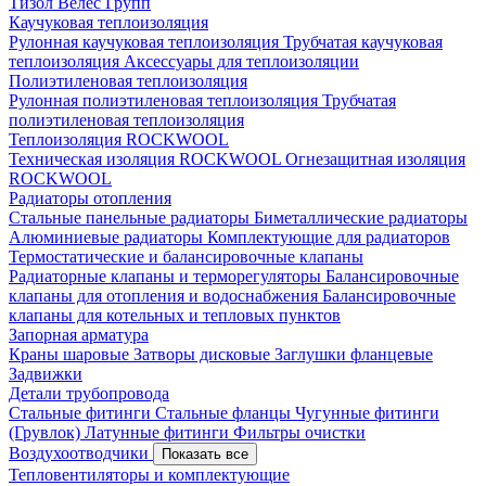
Тизол
Велес Групп
Каучуковая теплоизоляция
Рулонная каучуковая теплоизоляция
Трубчатая каучуковая
теплоизоляция
Аксессуары для теплоизоляции
Полиэтиленовая теплоизоляция
Рулонная полиэтиленовая теплоизоляция
Трубчатая
полиэтиленовая теплоизоляция
Теплоизоляция ROCKWOOL
Техническая изоляция ROCKWOOL
Огнезащитная изоляция
ROCKWOOL
Радиаторы отопления
Стальные панельные радиаторы
Биметаллические радиаторы
Алюминиевые радиаторы
Комплектующие для радиаторов
Термостатические и балансировочные клапаны
Радиаторные клапаны и терморегуляторы
Балансировочные
клапаны для отопления и водоснабжения
Балансировочные
клапаны для котельных и тепловых пунктов
Запорная арматура
Краны шаровые
Затворы дисковые
Заглушки фланцевые
Задвижки
Детали трубопровода
Стальные фитинги
Стальные фланцы
Чугунные фитинги
(Грувлок)
Латунные фитинги
Фильтры очистки
Воздухоотводчики
Показать все
Тепловентиляторы и комплектующие