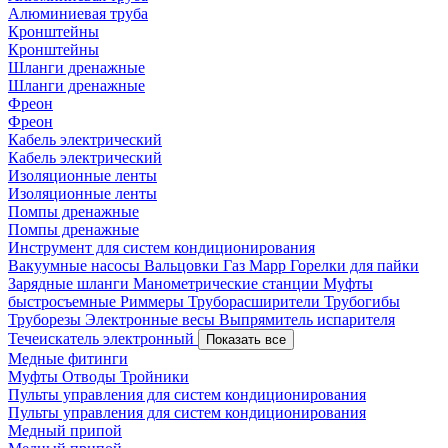
Алюминиевая труба
Кронштейны
Кронштейны
Шланги дренажные
Шланги дренажные
Фреон
Фреон
Кабель электрический
Кабель электрический
Изоляционные ленты
Изоляционные ленты
Помпы дренажные
Помпы дренажные
Инструмент для систем кондиционирования
Вакуумные насосы
Вальцовки
Газ Mapp
Горелки для пайки
Зарядные шланги
Манометрические станции
Муфты
быстросъемные
Риммеры
Труборасширители
Трубогибы
Труборезы
Электронные весы
Выпрямитель испарителя
Течеискатель электронный
Показать все
Медные фитинги
Муфты
Отводы
Тройники
Пульты управления для систем кондиционирования
Пульты управления для систем кондиционирования
Медный припой