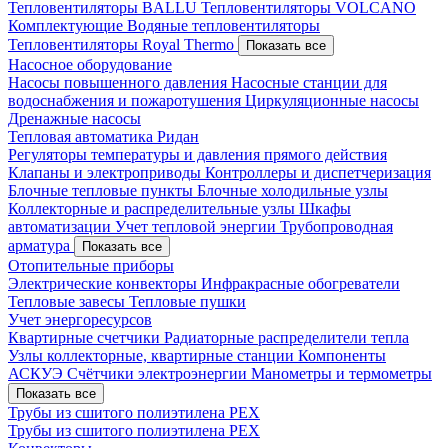
Тепловентиляторы BALLU
Тепловентиляторы VOLCANO
Комплектующие
Водяные тепловентиляторы
Тепловентиляторы Royal Thermo
Показать все
Насосное оборудование
Насосы повышенного давления
Насосные станции для
водоснабжения и пожаротушения
Циркуляционные насосы
Дренажные насосы
Тепловая автоматика Ридан
Регуляторы температуры и давления прямого действия
Клапаны и электроприводы
Контроллеры и диспетчеризация
Блочные тепловые пункты
Блочные холодильные узлы
Коллекторные и распределительные узлы
Шкафы
автоматизации
Учет тепловой энергии
Трубопроводная
арматура
Показать все
Отопительные приборы
Электрические конвекторы
Инфракрасные обогреватели
Тепловые завесы
Тепловые пушки
Учет энергоресурсов
Квартирные счетчики
Радиаторные распределители тепла
Узлы коллекторные, квартирные станции
Компоненты
АСКУЭ
Счётчики электроэнергии
Манометры и термометры
Показать все
Трубы из сшитого полиэтилена PEX
Трубы из сшитого полиэтилена PEX