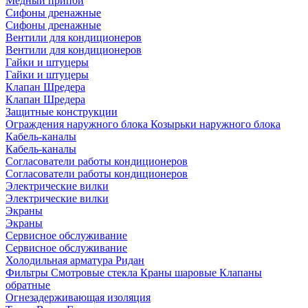
Медный припой
Сифоны дренажные
Сифоны дренажные
Вентили для кондиционеров
Вентили для кондиционеров
Гайки и штуцеры
Гайки и штуцеры
Клапан Шредера
Клапан Шредера
Защитные конструкции
Ограждения наружного блока
Козырьки наружного блока
Кабель-каналы
Кабель-каналы
Согласователи работы кондиционеров
Согласователи работы кондиционеров
Электрические вилки
Электрические вилки
Экраны
Экраны
Сервисное обслуживание
Сервисное обслуживание
Холодильная арматура Ридан
Фильтры
Смотровые стекла
Краны шаровые
Клапаны
обратные
Огнезадерживающая изоляция