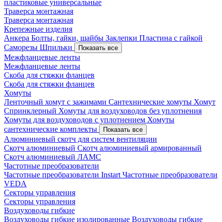
пластиковые универсальные
Траверса монтажная
Траверса монтажная
Крепежные изделия
Анкера
Болты, гайки, шайбы
Заклепки
Пластина с гайкой
Саморезы
Шпильки
Показать все
Межфланцевые ленты
Межфланцевые ленты
Скоба для стяжки фланцев
Скоба для стяжки фланцев
Хомуты
Ленточный хомут с зажимами
Сантехнические хомуты
Хомут
Спринклерный
Хомуты для воздуховодов без уплотнения
Хомуты для воздуховодов с уплотнением
Хомуты
сантехнические комплекты
Показать все
Алюминиевый скотч для систем вентиляции
Скотч алюминиевый
Скотч алюминиевый армированный
Скотч алюминиевый ЛАМС
Частотные преобразователи
Частотные преобразователи Instart
Частотные преобразователи
VEDA
Секторы управления
Секторы управления
Воздуховоды гибкие
Воздуховоды гибкие изолированные
Воздуховоды гибкие