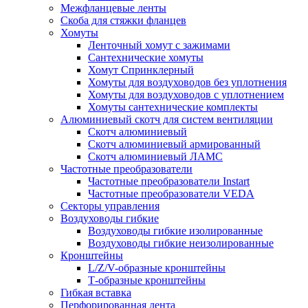
Межфланцевые ленты
Скоба для стяжки фланцев
Хомуты
Ленточный хомут с зажимами
Сантехнические хомуты
Хомут Спринклерный
Хомуты для воздуховодов без уплотнения
Хомуты для воздуховодов с уплотнением
Хомуты сантехнические комплекты
Алюминиевый скотч для систем вентиляции
Скотч алюминиевый
Скотч алюминиевый армированный
Скотч алюминиевый ЛАМС
Частотные преобразователи
Частотные преобразователи Instart
Частотные преобразователи VEDA
Секторы управления
Воздуховоды гибкие
Воздуховоды гибкие изолированные
Воздуховоды гибкие неизолированные
Кронштейны
L/Z/V-образные кронштейны
Т-образные кронштейны
Гибкая вставка
Перфорированная лента