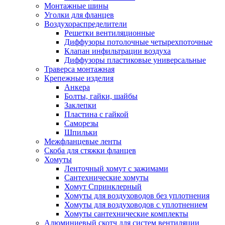
Монтажные шины
Уголки для фланцев
Воздухораспределители
Решетки вентиляционные
Диффузоры потолочные четырехпоточные
Клапан инфильтрации воздуха
Диффузоры пластиковые универсальные
Траверса монтажная
Крепежные изделия
Анкера
Болты, гайки, шайбы
Заклепки
Пластина с гайкой
Саморезы
Шпильки
Межфланцевые ленты
Скоба для стяжки фланцев
Хомуты
Ленточный хомут с зажимами
Сантехнические хомуты
Хомут Спринклерный
Хомуты для воздуховодов без уплотнения
Хомуты для воздуховодов с уплотнением
Хомуты сантехнические комплекты
Алюминиевый скотч для систем вентиляции