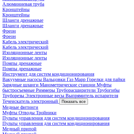
Алюминиевая труба
Кронштейны
Кронштейны
Шланги дренажные
Шланги дренажные
Фреон
Фреон
Кабель электрический
Кабель электрический
Изоляционные ленты
Изоляционные ленты
Помпы дренажные
Помпы дренажные
Инструмент для систем кондиционирования
Вакуумные насосы
Вальцовки
Газ Mapp
Горелки для пайки
Зарядные шланги
Манометрические станции
Муфты
быстросъемные
Риммеры
Труборасширители
Трубогибы
Труборезы
Электронные весы
Выпрямитель испарителя
Течеискатель электронный
Показать все
Медные фитинги
Муфты
Отводы
Тройники
Пульты управления для систем кондиционирования
Пульты управления для систем кондиционирования
Медный припой