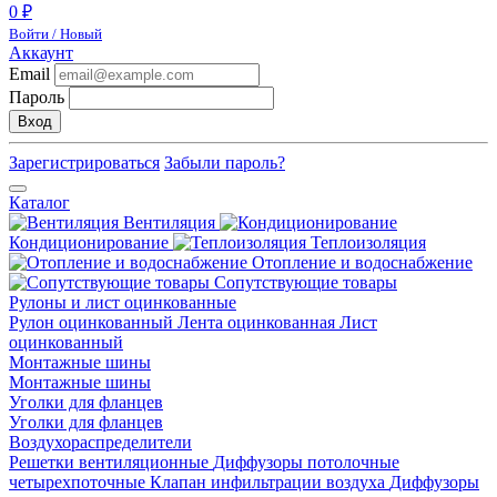
0 ₽
Войти / Новый
Аккаунт
Email
Пароль
Вход
Зарегистрироваться
Забыли пароль?
Каталог
Вентиляция
Кондиционирование
Теплоизоляция
Отопление и водоснабжение
Сопутствующие товары
Рулоны и лист оцинкованные
Рулон оцинкованный
Лента оцинкованная
Лист
оцинкованный
Монтажные шины
Монтажные шины
Уголки для фланцев
Уголки для фланцев
Воздухораспределители
Решетки вентиляционные
Диффузоры потолочные
четырехпоточные
Клапан инфильтрации воздуха
Диффузоры