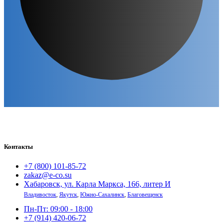
Контакты
+7 (800) 101-85-72
zakaz@e-co.su
Хабаровск, ул. Карла Маркса, 166, литер И
Владивосток
,
Якутск
,
Южно-Сахалинск
,
Благовещенск
Пн-Пт: 09:00 - 18:00
+7 (914) 420-06-72