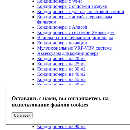
Кондиционеры с Wi-Fi
Кондиционеры с очисткой воздуха
Кондиционеры с ультрафиолетовой лампой
Кондиционеры с антибактериальным
фильтром
Кондиционеры с Алисой
Кондиционеры с системой Умный дом
Напольно потолочные кондиционеры
Кондиционеры по акции
Мультизональные VRF-VRV системы
Аксессуары для кондиционера
Кондиционеры на 20 м2
Кондиционеры на 25 м2
Кондиционеры на 30 м2
Кондиционеры на 40 м2
Кондиционеры на 45 м2
Кондиционеры на 50 м2
Кондиционеры на 55 м2
Кондиционеры на 60 м2
Оставаясь с нами, вы соглашаетесь на
Кондиционеры на 65 м2
использование файлов cookies
Кондиционеры на 70 м2
Кондиционеры на 75 м2
Согласен
Кондиционеры на 80 м2
Кондиционеры на 85 м2
Кондиционеры на 90 м2