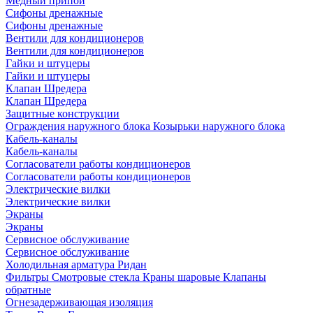
Медный припой
Сифоны дренажные
Сифоны дренажные
Вентили для кондиционеров
Вентили для кондиционеров
Гайки и штуцеры
Гайки и штуцеры
Клапан Шредера
Клапан Шредера
Защитные конструкции
Ограждения наружного блока
Козырьки наружного блока
Кабель-каналы
Кабель-каналы
Согласователи работы кондиционеров
Согласователи работы кондиционеров
Электрические вилки
Электрические вилки
Экраны
Экраны
Сервисное обслуживание
Сервисное обслуживание
Холодильная арматура Ридан
Фильтры
Смотровые стекла
Краны шаровые
Клапаны
обратные
Огнезадерживающая изоляция