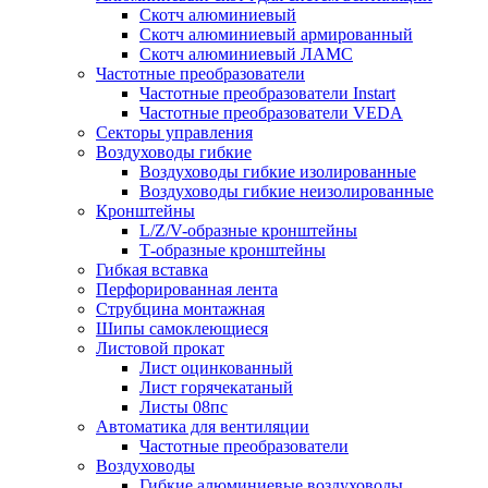
Скотч алюминиевый
Скотч алюминиевый армированный
Скотч алюминиевый ЛАМС
Частотные преобразователи
Частотные преобразователи Instart
Частотные преобразователи VEDA
Секторы управления
Воздуховоды гибкие
Воздуховоды гибкие изолированные
Воздуховоды гибкие неизолированные
Кронштейны
L/Z/V-образные кронштейны
Т-образные кронштейны
Гибкая вставка
Перфорированная лента
Струбцина монтажная
Шипы самоклеющиеся
Листовой прокат
Лист оцинкованный
Лист горячекатаный
Листы 08пс
Автоматика для вентиляции
Частотные преобразователи
Воздуховоды
Гибкие алюминиевые воздуховоды