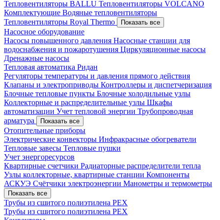
Тепловентиляторы BALLU
Тепловентиляторы VOLCANO
Комплектующие
Водяные тепловентиляторы
Тепловентиляторы Royal Thermo
Показать все
Насосное оборудование
Насосы повышенного давления
Насосные станции для
водоснабжения и пожаротушения
Циркуляционные насосы
Дренажные насосы
Тепловая автоматика Ридан
Регуляторы температуры и давления прямого действия
Клапаны и электроприводы
Контроллеры и диспетчеризация
Блочные тепловые пункты
Блочные холодильные узлы
Коллекторные и распределительные узлы
Шкафы
автоматизации
Учет тепловой энергии
Трубопроводная
арматура
Показать все
Отопительные приборы
Электрические конвекторы
Инфракрасные обогреватели
Тепловые завесы
Тепловые пушки
Учет энергоресурсов
Квартирные счетчики
Радиаторные распределители тепла
Узлы коллекторные, квартирные станции
Компоненты
АСКУЭ
Счётчики электроэнергии
Манометры и термометры
Показать все
Трубы из сшитого полиэтилена PEX
Трубы из сшитого полиэтилена PEX