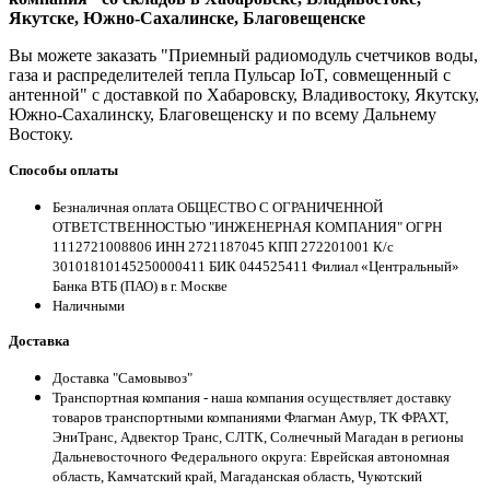
Якутске, Южно-Сахалинске, Благовещенске
Вы можете заказать "Приемный радиомодуль счетчиков воды,
газа и распределителей тепла Пульсар IoT, совмещенный с
антенной" с доставкой по Хабаровску, Владивостоку, Якутску,
Южно-Сахалинску, Благовещенску и по всему Дальнему
Востоку.
Способы оплаты
Безналичная оплата ОБЩЕСТВО С ОГРАНИЧЕННОЙ
ОТВЕТСТВЕННОСТЬЮ "ИНЖЕНЕРНАЯ КОМПАНИЯ" ОГРН
1112721008806 ИНН 2721187045 КПП 272201001 К/с
30101810145250000411 БИК 044525411 Филиал «Центральный»
Банка ВТБ (ПАО) в г. Москве
Наличными
Доставка
Доставка "Самовывоз"
Транспортная компания - наша компания осуществляет доставку
товаров транспортными компаниями Флагман Амур, ТК ФРАХТ,
ЭниТранс, Адвектор Транс, СЛТК, Солнечный Магадан в регионы
Дальневосточного Федерального округа: Еврейская автономная
область, Камчатский край, Магаданская область, Чукотский