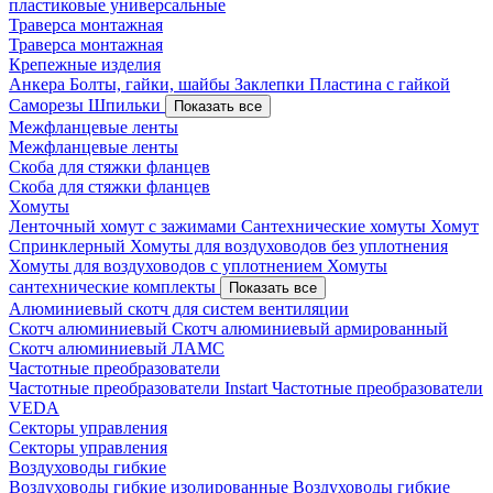
пластиковые универсальные
Траверса монтажная
Траверса монтажная
Крепежные изделия
Анкера
Болты, гайки, шайбы
Заклепки
Пластина с гайкой
Саморезы
Шпильки
Показать все
Межфланцевые ленты
Межфланцевые ленты
Скоба для стяжки фланцев
Скоба для стяжки фланцев
Хомуты
Ленточный хомут с зажимами
Сантехнические хомуты
Хомут
Спринклерный
Хомуты для воздуховодов без уплотнения
Хомуты для воздуховодов с уплотнением
Хомуты
сантехнические комплекты
Показать все
Алюминиевый скотч для систем вентиляции
Скотч алюминиевый
Скотч алюминиевый армированный
Скотч алюминиевый ЛАМС
Частотные преобразователи
Частотные преобразователи Instart
Частотные преобразователи
VEDA
Секторы управления
Секторы управления
Воздуховоды гибкие
Воздуховоды гибкие изолированные
Воздуховоды гибкие