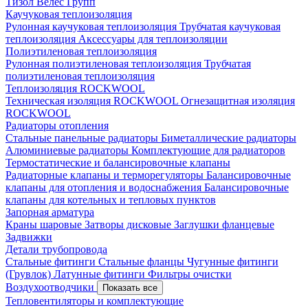
Тизол
Велес Групп
Каучуковая теплоизоляция
Рулонная каучуковая теплоизоляция
Трубчатая каучуковая
теплоизоляция
Аксессуары для теплоизоляции
Полиэтиленовая теплоизоляция
Рулонная полиэтиленовая теплоизоляция
Трубчатая
полиэтиленовая теплоизоляция
Теплоизоляция ROCKWOOL
Техническая изоляция ROCKWOOL
Огнезащитная изоляция
ROCKWOOL
Радиаторы отопления
Стальные панельные радиаторы
Биметаллические радиаторы
Алюминиевые радиаторы
Комплектующие для радиаторов
Термостатические и балансировочные клапаны
Радиаторные клапаны и терморегуляторы
Балансировочные
клапаны для отопления и водоснабжения
Балансировочные
клапаны для котельных и тепловых пунктов
Запорная арматура
Краны шаровые
Затворы дисковые
Заглушки фланцевые
Задвижки
Детали трубопровода
Стальные фитинги
Стальные фланцы
Чугунные фитинги
(Грувлок)
Латунные фитинги
Фильтры очистки
Воздухоотводчики
Показать все
Тепловентиляторы и комплектующие