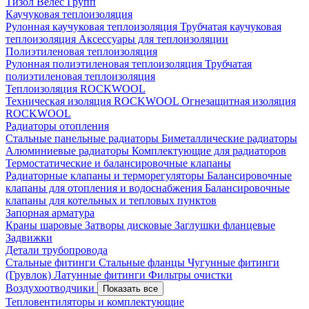
Тизол
Велес Групп
Каучуковая теплоизоляция
Рулонная каучуковая теплоизоляция
Трубчатая каучуковая
теплоизоляция
Аксессуары для теплоизоляции
Полиэтиленовая теплоизоляция
Рулонная полиэтиленовая теплоизоляция
Трубчатая
полиэтиленовая теплоизоляция
Теплоизоляция ROCKWOOL
Техническая изоляция ROCKWOOL
Огнезащитная изоляция
ROCKWOOL
Радиаторы отопления
Стальные панельные радиаторы
Биметаллические радиаторы
Алюминиевые радиаторы
Комплектующие для радиаторов
Термостатические и балансировочные клапаны
Радиаторные клапаны и терморегуляторы
Балансировочные
клапаны для отопления и водоснабжения
Балансировочные
клапаны для котельных и тепловых пунктов
Запорная арматура
Краны шаровые
Затворы дисковые
Заглушки фланцевые
Задвижки
Детали трубопровода
Стальные фитинги
Стальные фланцы
Чугунные фитинги
(Грувлок)
Латунные фитинги
Фильтры очистки
Воздухоотводчики
Показать все
Тепловентиляторы и комплектующие