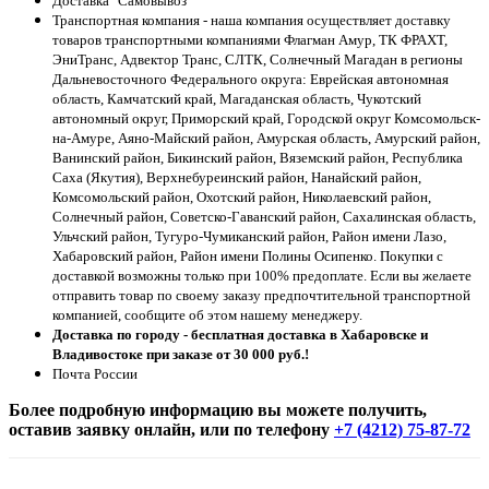
Доставка "Самовывоз"
Транспортная компания - наша компания осуществляет доставку
товаров транспортными компаниями Флагман Амур, ТК ФРАХТ,
ЭниТранс, Адвектор Транс, СЛТК, Солнечный Магадан в регионы
Дальневосточного Федерального округа: Еврейская автономная
область, Камчатский край, Магаданская область, Чукотский
автономный округ, Приморский край, Городской округ Комсомольск-
на-Амуре, Аяно-Майский район, Амурская область, Амурский район,
Ванинский район, Бикинский район, Вяземский район, Республика
Саха (Якутия), Верхнебуреинский район, Нанайский район,
Комсомольский район, Охотский район, Николаевский район,
Солнечный район, Советско-Гаванский район, Сахалинская область,
Ульчский район, Тугуро-Чумиканский район, Район имени Лазо,
Хабаровский район, Район имени Полины Осипенко. Покупки с
доставкой возможны только при 100% предоплате. Если вы желаете
отправить товар по своему заказу предпочтительной транспортной
компанией, сообщите об этом нашему менеджеру.
Доставка по городу - бесплатная доставка в Хабаровске и
Владивостоке при заказе от 30 000 руб.!
Почта России
Более подробную информацию вы можете получить,
оставив заявку онлайн, или по телефону
+7 (4212) 75-87-72