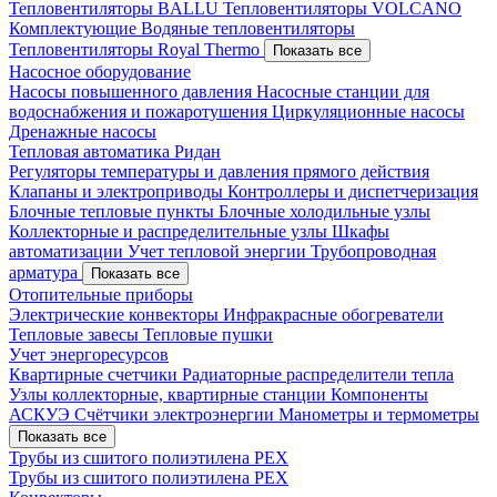
Тепловентиляторы BALLU
Тепловентиляторы VOLCANO
Комплектующие
Водяные тепловентиляторы
Тепловентиляторы Royal Thermo
Показать все
Насосное оборудование
Насосы повышенного давления
Насосные станции для
водоснабжения и пожаротушения
Циркуляционные насосы
Дренажные насосы
Тепловая автоматика Ридан
Регуляторы температуры и давления прямого действия
Клапаны и электроприводы
Контроллеры и диспетчеризация
Блочные тепловые пункты
Блочные холодильные узлы
Коллекторные и распределительные узлы
Шкафы
автоматизации
Учет тепловой энергии
Трубопроводная
арматура
Показать все
Отопительные приборы
Электрические конвекторы
Инфракрасные обогреватели
Тепловые завесы
Тепловые пушки
Учет энергоресурсов
Квартирные счетчики
Радиаторные распределители тепла
Узлы коллекторные, квартирные станции
Компоненты
АСКУЭ
Счётчики электроэнергии
Манометры и термометры
Показать все
Трубы из сшитого полиэтилена PEX
Трубы из сшитого полиэтилена PEX