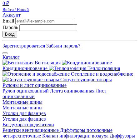
0 ₽
Войти / Новый
Аккаунт
Email
Пароль
Вход
Зарегистрироваться
Забыли пароль?
Каталог
Вентиляция
Кондиционирование
Теплоизоляция
Отопление и водоснабжение
Сопутствующие товары
Рулоны и лист оцинкованные
Рулон оцинкованный
Лента оцинкованная
Лист
оцинкованный
Монтажные шины
Монтажные шины
Уголки для фланцев
Уголки для фланцев
Воздухораспределители
Решетки вентиляционные
Диффузоры потолочные
четырехпоточные
Клапан инфильтрации воздуха
Диффузоры