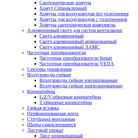
Сантехнические хомуты
Хомут Спринклерный
Хомуты для воздуховодов без уплотнения
Хомуты для воздуховодов с уплотнением
Хомуты сантехнические комплекты
Алюминиевый скотч для систем вентиляции
Скотч алюминиевый
Скотч алюминиевый армированный
Скотч алюминиевый ЛАМС
Частотные преобразователи
Частотные преобразователи Instart
Частотные преобразователи VEDA
Секторы управления
Воздуховоды гибкие
Воздуховоды гибкие изолированные
Воздуховоды гибкие неизолированные
Кронштейны
L/Z/V-образные кронштейны
Т-образные кронштейны
Гибкая вставка
Перфорированная лента
Струбцина монтажная
Шипы самоклеющиеся
Листовой прокат
Лист оцинкованный