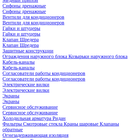
Медный припой
Сифоны дренажные
Сифоны дренажные
Вентили для кондиционеров
Вентили для кондиционеров
Гайки и штуцеры
Гайки и штуцеры
Клапан Шредера
Клапан Шредера
Защитные конструкции
Ограждения наружного блока
Козырьки наружного блока
Кабель-каналы
Кабель-каналы
Согласователи работы кондиционеров
Согласователи работы кондиционеров
Электрические вилки
Электрические вилки
Экраны
Экраны
Сервисное обслуживание
Сервисное обслуживание
Холодильная арматура Ридан
Фильтры
Смотровые стекла
Краны шаровые
Клапаны
обратные
Огнезадерживающая изоляция