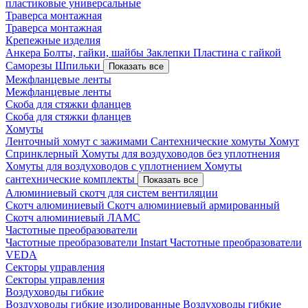
пластиковые универсальные
Траверса монтажная
Траверса монтажная
Крепежные изделия
Анкера
Болты, гайки, шайбы
Заклепки
Пластина с гайкой
Саморезы
Шпильки
Показать все
Межфланцевые ленты
Межфланцевые ленты
Скоба для стяжки фланцев
Скоба для стяжки фланцев
Хомуты
Ленточный хомут с зажимами
Сантехнические хомуты
Хомут
Спринклерный
Хомуты для воздуховодов без уплотнения
Хомуты для воздуховодов с уплотнением
Хомуты
сантехнические комплекты
Показать все
Алюминиевый скотч для систем вентиляции
Скотч алюминиевый
Скотч алюминиевый армированный
Скотч алюминиевый ЛАМС
Частотные преобразователи
Частотные преобразователи Instart
Частотные преобразователи
VEDA
Секторы управления
Секторы управления
Воздуховоды гибкие
Воздуховоды гибкие изолированные
Воздуховоды гибкие