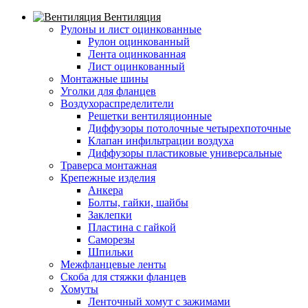
Вентиляция
Рулоны и лист оцинкованные
Рулон оцинкованный
Лента оцинкованная
Лист оцинкованный
Монтажные шины
Уголки для фланцев
Воздухораспределители
Решетки вентиляционные
Диффузоры потолочные четырехпоточные
Клапан инфильтрации воздуха
Диффузоры пластиковые универсальные
Траверса монтажная
Крепежные изделия
Анкера
Болты, гайки, шайбы
Заклепки
Пластина с гайкой
Саморезы
Шпильки
Межфланцевые ленты
Скоба для стяжки фланцев
Хомуты
Ленточный хомут с зажимами