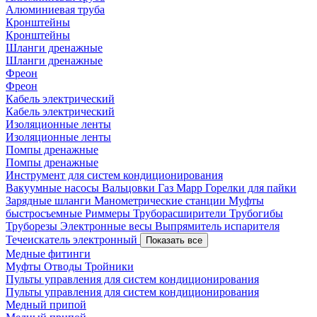
Алюминиевая труба
Кронштейны
Кронштейны
Шланги дренажные
Шланги дренажные
Фреон
Фреон
Кабель электрический
Кабель электрический
Изоляционные ленты
Изоляционные ленты
Помпы дренажные
Помпы дренажные
Инструмент для систем кондиционирования
Вакуумные насосы
Вальцовки
Газ Mapp
Горелки для пайки
Зарядные шланги
Манометрические станции
Муфты
быстросъемные
Риммеры
Труборасширители
Трубогибы
Труборезы
Электронные весы
Выпрямитель испарителя
Течеискатель электронный
Показать все
Медные фитинги
Муфты
Отводы
Тройники
Пульты управления для систем кондиционирования
Пульты управления для систем кондиционирования
Медный припой