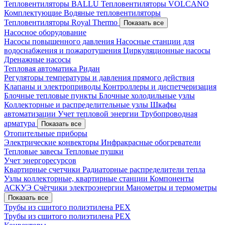
Тепловентиляторы BALLU
Тепловентиляторы VOLCANO
Комплектующие
Водяные тепловентиляторы
Тепловентиляторы Royal Thermo
Показать все
Насосное оборудование
Насосы повышенного давления
Насосные станции для
водоснабжения и пожаротушения
Циркуляционные насосы
Дренажные насосы
Тепловая автоматика Ридан
Регуляторы температуры и давления прямого действия
Клапаны и электроприводы
Контроллеры и диспетчеризация
Блочные тепловые пункты
Блочные холодильные узлы
Коллекторные и распределительные узлы
Шкафы
автоматизации
Учет тепловой энергии
Трубопроводная
арматура
Показать все
Отопительные приборы
Электрические конвекторы
Инфракрасные обогреватели
Тепловые завесы
Тепловые пушки
Учет энергоресурсов
Квартирные счетчики
Радиаторные распределители тепла
Узлы коллекторные, квартирные станции
Компоненты
АСКУЭ
Счётчики электроэнергии
Манометры и термометры
Показать все
Трубы из сшитого полиэтилена PEX
Трубы из сшитого полиэтилена PEX