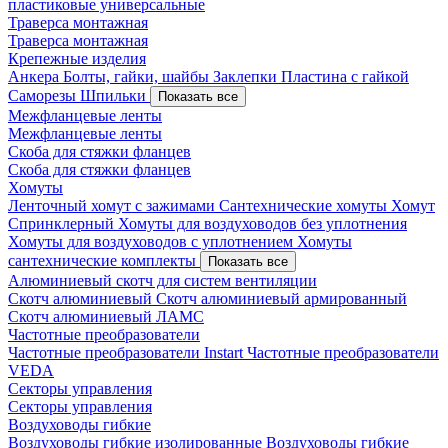
пластиковые универсальные
Траверса монтажная
Траверса монтажная
Крепежные изделия
Анкера
Болты, гайки, шайбы
Заклепки
Пластина с гайкой
Саморезы
Шпильки
Показать все
Межфланцевые ленты
Межфланцевые ленты
Скоба для стяжки фланцев
Скоба для стяжки фланцев
Хомуты
Ленточный хомут с зажимами
Сантехнические хомуты
Хомут
Спринклерный
Хомуты для воздуховодов без уплотнения
Хомуты для воздуховодов с уплотнением
Хомуты
сантехнические комплекты
Показать все
Алюминиевый скотч для систем вентиляции
Скотч алюминиевый
Скотч алюминиевый армированный
Скотч алюминиевый ЛАМС
Частотные преобразователи
Частотные преобразователи Instart
Частотные преобразователи
VEDA
Секторы управления
Секторы управления
Воздуховоды гибкие
Воздуховоды гибкие изолированные
Воздуховоды гибкие