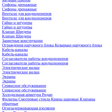
Медный припой
Сифоны дренажные
Сифоны дренажные
Вентили для кондиционеров
Вентили для кондиционеров
Гайки и штуцеры
Гайки и штуцеры
Клапан Шредера
Клапан Шредера
Защитные конструкции
Ограждения наружного блока
Козырьки наружного блока
Кабель-каналы
Кабель-каналы
Согласователи работы кондиционеров
Согласователи работы кондиционеров
Электрические вилки
Электрические вилки
Экраны
Экраны
Сервисное обслуживание
Сервисное обслуживание
Холодильная арматура Ридан
Фильтры
Смотровые стекла
Краны шаровые
Клапаны
обратные
Огнезадерживающая изоляция