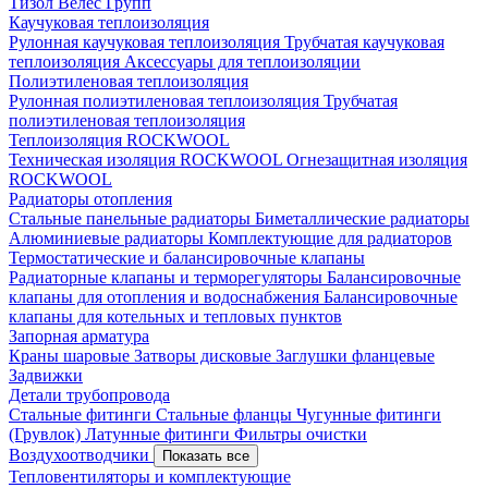
Тизол
Велес Групп
Каучуковая теплоизоляция
Рулонная каучуковая теплоизоляция
Трубчатая каучуковая
теплоизоляция
Аксессуары для теплоизоляции
Полиэтиленовая теплоизоляция
Рулонная полиэтиленовая теплоизоляция
Трубчатая
полиэтиленовая теплоизоляция
Теплоизоляция ROCKWOOL
Техническая изоляция ROCKWOOL
Огнезащитная изоляция
ROCKWOOL
Радиаторы отопления
Стальные панельные радиаторы
Биметаллические радиаторы
Алюминиевые радиаторы
Комплектующие для радиаторов
Термостатические и балансировочные клапаны
Радиаторные клапаны и терморегуляторы
Балансировочные
клапаны для отопления и водоснабжения
Балансировочные
клапаны для котельных и тепловых пунктов
Запорная арматура
Краны шаровые
Затворы дисковые
Заглушки фланцевые
Задвижки
Детали трубопровода
Стальные фитинги
Стальные фланцы
Чугунные фитинги
(Грувлок)
Латунные фитинги
Фильтры очистки
Воздухоотводчики
Показать все
Тепловентиляторы и комплектующие