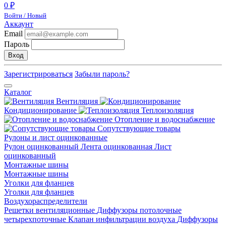
0 ₽
Войти / Новый
Аккаунт
Email
Пароль
Вход
Зарегистрироваться
Забыли пароль?
Каталог
Вентиляция
Кондиционирование
Теплоизоляция
Отопление и водоснабжение
Сопутствующие товары
Рулоны и лист оцинкованные
Рулон оцинкованный
Лента оцинкованная
Лист
оцинкованный
Монтажные шины
Монтажные шины
Уголки для фланцев
Уголки для фланцев
Воздухораспределители
Решетки вентиляционные
Диффузоры потолочные
четырехпоточные
Клапан инфильтрации воздуха
Диффузоры