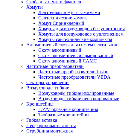
Скоба для стяжки фланцев
Хомуты
Ленточный хомут с зажимами
Сантехнические хомуты
Хомут Спринклерный
Хомуты для воздуховодов без уплотнения
Хомуты для воздуховодов с уплотнением
Хомуты сантехнические комплекты
Алюминиевый скотч для систем вентиляции
Скотч алюминиевый
Скотч алюминиевый армированный
Скотч алюминиевый ЛАМС
Частотные преобразователи
Частотные преобразователи Instart
Частотные преобразователи VEDA
Секторы управления
Воздуховоды гибкие
Воздуховоды гибкие изолированные
Воздуховоды гибкие неизолированные
Кронштейны
L/Z/V-образные кронштейны
Т-образные кронштейны
Гибкая вставка
Перфорированная лента
Струбцина монтажная