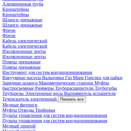
Алюминиевая труба
Кронштейны
Кронштейны
Шланги дренажные
Шланги дренажные
Фреон
Фреон
Кабель электрический
Кабель электрический
Изоляционные ленты
Изоляционные ленты
Помпы дренажные
Помпы дренажные
Инструмент для систем кондиционирования
Вакуумные насосы
Вальцовки
Газ Mapp
Горелки для пайки
Зарядные шланги
Манометрические станции
Муфты
быстросъемные
Риммеры
Труборасширители
Трубогибы
Труборезы
Электронные весы
Выпрямитель испарителя
Течеискатель электронный
Показать все
Медные фитинги
Муфты
Отводы
Тройники
Пульты управления для систем кондиционирования
Пульты управления для систем кондиционирования
Медный припой