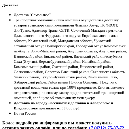
Доставка
Доставка "Самовывоз"
Транспортная компания - наша компания осуществляет доставку
товаров транспортными компаниями Флагман Амур, ТК ФРАХТ,
ЭниТранс, Адвектор Транс, СЛТК, Солнечный Магадан в регионы
Дальневосточного Федерального округа: Еврейская автономная
область, Камчатский край, Магаданская область, Чукотский
автономный округ, Приморский край, Городской округ Комсомольск-
на-Амуре, Аяно-Майский район, Амурская область, Амурский район,
Ванинский район, Бикинский район, Вяземский район, Республика
Саха (Якутия), Верхнебуреинский район, Нанайский район,
Комсомольский район, Охотский район, Николаевский район,
Солнечный район, Советско-Гаванский район, Сахалинская область,
Ульчский район, Тугуро-Чумиканский район, Район имени Лазо,
Хабаровский район, Район имени Полины Осипенко. Покупки с
доставкой возможны только при 100% предоплате. Если вы желаете
отправить товар по своему заказу предпочтительной транспортной
компанией, сообщите об этом нашему менеджеру.
Доставка по городу - бесплатная доставка в Хабаровске и
Владивостоке при заказе от 30 000 руб.!
Почта России
Более подробную информацию вы можете получить,
оставив заявку онлайн, или по телефону
+7 (4212) 75-87-72