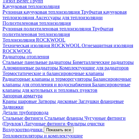
Тизол
Велес Групп
Каучуковая теплоизоляция
Рулонная каучуковая теплоизоляция
Трубчатая каучуковая
теплоизоляция
Аксессуары для теплоизоляции
Полиэтиленовая теплоизоляция
Рулонная полиэтиленовая теплоизоляция
Трубчатая
полиэтиленовая теплоизоляция
Теплоизоляция ROCKWOOL
Техническая изоляция ROCKWOOL
Огнезащитная изоляция
ROCKWOOL
Радиаторы отопления
Стальные панельные радиаторы
Биметаллические радиаторы
Алюминиевые радиаторы
Комплектующие для радиаторов
Термостатические и балансировочные клапаны
Радиаторные клапаны и терморегуляторы
Балансировочные
клапаны для отопления и водоснабжения
Балансировочные
клапаны для котельных и тепловых пунктов
Запорная арматура
Краны шаровые
Затворы дисковые
Заглушки фланцевые
Задвижки
Детали трубопровода
Стальные фитинги
Стальные фланцы
Чугунные фитинги
(Грувлок)
Латунные фитинги
Фильтры очистки
Воздухоотводчики
Показать все
Тепловентиляторы и комплектующие