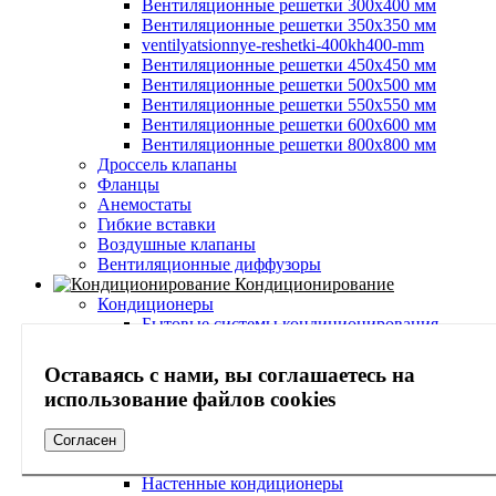
Вентиляционные решетки 300х400 мм
Вентиляционные решетки 350х350 мм
ventilyatsionnye-reshetki-400kh400-mm
Вентиляционные решетки 450х450 мм
Вентиляционные решетки 500х500 мм
Вентиляционные решетки 550х550 мм
Вентиляционные решетки 600х600 мм
Вентиляционные решетки 800х800 мм
Дроссель клапаны
Фланцы
Анемостаты
Гибкие вставки
Воздушные клапаны
Вентиляционные диффузоры
Кондиционирование
Кондиционеры
Бытовые системы кондиционирования
Мультисистемы кондиционирования
Полупромышленные системы
Оставаясь с нами, вы соглашаетесь на
кондиционирования
использование файлов cookies
Мультизональные системы
Wi-Fi модули
Согласен
Потолочные кондиционеры
Инверторные кондиционеры
Настенные кондиционеры