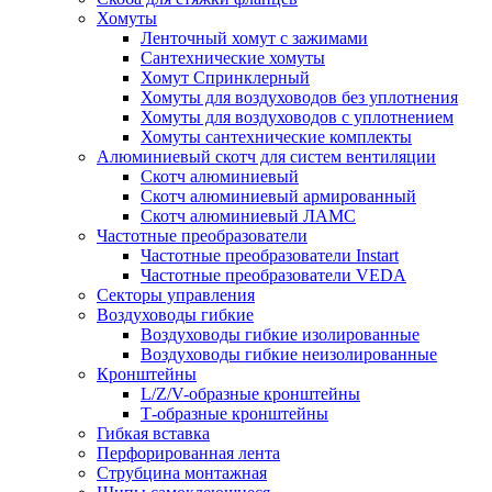
Хомуты
Ленточный хомут с зажимами
Сантехнические хомуты
Хомут Спринклерный
Хомуты для воздуховодов без уплотнения
Хомуты для воздуховодов с уплотнением
Хомуты сантехнические комплекты
Алюминиевый скотч для систем вентиляции
Скотч алюминиевый
Скотч алюминиевый армированный
Скотч алюминиевый ЛАМС
Частотные преобразователи
Частотные преобразователи Instart
Частотные преобразователи VEDA
Секторы управления
Воздуховоды гибкие
Воздуховоды гибкие изолированные
Воздуховоды гибкие неизолированные
Кронштейны
L/Z/V-образные кронштейны
Т-образные кронштейны
Гибкая вставка
Перфорированная лента
Струбцина монтажная