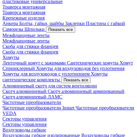
пластиковые универсальные
Траверса монтажная
Траверса монтажная
Крепежные изделия
Анкера
Болты, гайки, шайбы
Заклепки
Пластина с гайкой
Саморезы
Шпильки
Показать все
Межфланцевые ленты
Межфланцевые ленты
Скоба для стяжки фланцев
Скоба для стяжки фланцев
Хомуты
Ленточный хомут с зажимами
Сантехнические хомуты
Хомут
Спринклерный
Хомуты для воздуховодов без уплотнения
Хомуты для воздуховодов с уплотнением
Хомуты
сантехнические комплекты
Показать все
Алюминиевый скотч для систем вентиляции
Скотч алюминиевый
Скотч алюминиевый армированный
Скотч алюминиевый ЛАМС
Частотные преобразователи
Частотные преобразователи Instart
Частотные преобразователи
VEDA
Секторы управления
Секторы управления
Воздуховоды гибкие
Воздуховоды гибкие изолированные
Воздуховоды гибкие