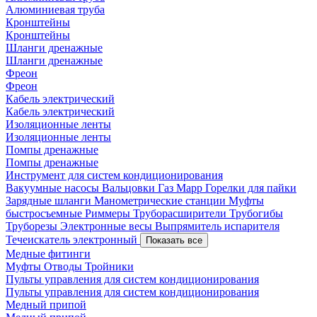
Алюминиевая труба
Кронштейны
Кронштейны
Шланги дренажные
Шланги дренажные
Фреон
Фреон
Кабель электрический
Кабель электрический
Изоляционные ленты
Изоляционные ленты
Помпы дренажные
Помпы дренажные
Инструмент для систем кондиционирования
Вакуумные насосы
Вальцовки
Газ Mapp
Горелки для пайки
Зарядные шланги
Манометрические станции
Муфты
быстросъемные
Риммеры
Труборасширители
Трубогибы
Труборезы
Электронные весы
Выпрямитель испарителя
Течеискатель электронный
Показать все
Медные фитинги
Муфты
Отводы
Тройники
Пульты управления для систем кондиционирования
Пульты управления для систем кондиционирования
Медный припой