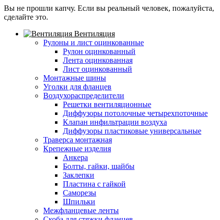
Вы не прошли капчу. Если вы реальный человек, пожалуйста,
сделайте это.
Вентиляция
Рулоны и лист оцинкованные
Рулон оцинкованный
Лента оцинкованная
Лист оцинкованный
Монтажные шины
Уголки для фланцев
Воздухораспределители
Решетки вентиляционные
Диффузоры потолочные четырехпоточные
Клапан инфильтрации воздуха
Диффузоры пластиковые универсальные
Траверса монтажная
Крепежные изделия
Анкера
Болты, гайки, шайбы
Заклепки
Пластина с гайкой
Саморезы
Шпильки
Межфланцевые ленты
Скоба для стяжки фланцев