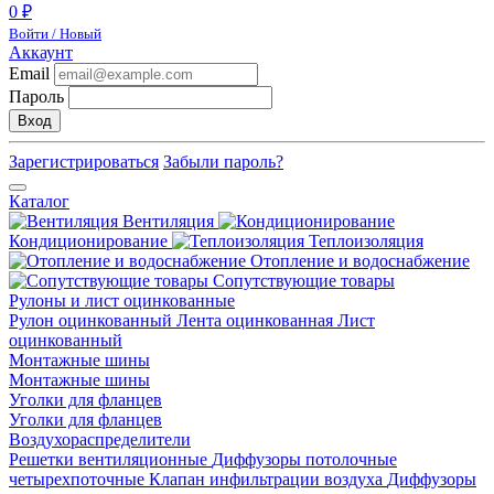
0 ₽
Войти / Новый
Аккаунт
Email
Пароль
Вход
Зарегистрироваться
Забыли пароль?
Каталог
Вентиляция
Кондиционирование
Теплоизоляция
Отопление и водоснабжение
Сопутствующие товары
Рулоны и лист оцинкованные
Рулон оцинкованный
Лента оцинкованная
Лист
оцинкованный
Монтажные шины
Монтажные шины
Уголки для фланцев
Уголки для фланцев
Воздухораспределители
Решетки вентиляционные
Диффузоры потолочные
четырехпоточные
Клапан инфильтрации воздуха
Диффузоры