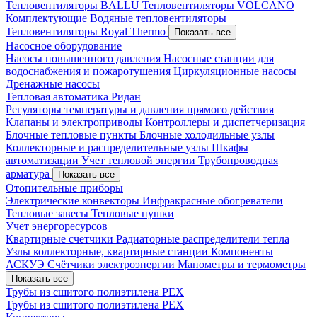
Тепловентиляторы BALLU
Тепловентиляторы VOLCANO
Комплектующие
Водяные тепловентиляторы
Тепловентиляторы Royal Thermo
Показать все
Насосное оборудование
Насосы повышенного давления
Насосные станции для
водоснабжения и пожаротушения
Циркуляционные насосы
Дренажные насосы
Тепловая автоматика Ридан
Регуляторы температуры и давления прямого действия
Клапаны и электроприводы
Контроллеры и диспетчеризация
Блочные тепловые пункты
Блочные холодильные узлы
Коллекторные и распределительные узлы
Шкафы
автоматизации
Учет тепловой энергии
Трубопроводная
арматура
Показать все
Отопительные приборы
Электрические конвекторы
Инфракрасные обогреватели
Тепловые завесы
Тепловые пушки
Учет энергоресурсов
Квартирные счетчики
Радиаторные распределители тепла
Узлы коллекторные, квартирные станции
Компоненты
АСКУЭ
Счётчики электроэнергии
Манометры и термометры
Показать все
Трубы из сшитого полиэтилена PEX
Трубы из сшитого полиэтилена PEX