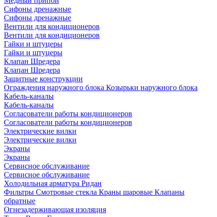
Медный припой
Сифоны дренажные
Сифоны дренажные
Вентили для кондиционеров
Вентили для кондиционеров
Гайки и штуцеры
Гайки и штуцеры
Клапан Шредера
Клапан Шредера
Защитные конструкции
Ограждения наружного блока
Козырьки наружного блока
Кабель-каналы
Кабель-каналы
Согласователи работы кондиционеров
Согласователи работы кондиционеров
Электрические вилки
Электрические вилки
Экраны
Экраны
Сервисное обслуживание
Сервисное обслуживание
Холодильная арматура Ридан
Фильтры
Смотровые стекла
Краны шаровые
Клапаны
обратные
Огнезадерживающая изоляция