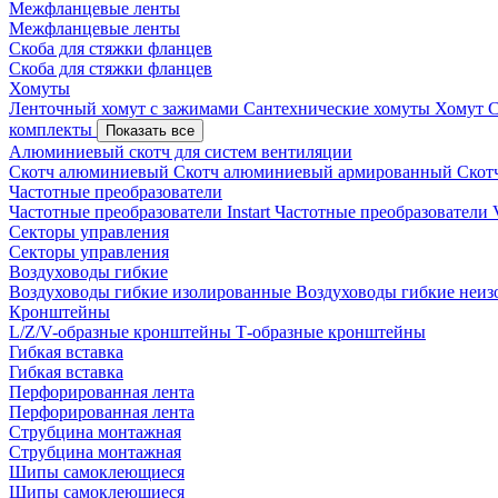
Межфланцевые ленты
Межфланцевые ленты
Скоба для стяжки фланцев
Скоба для стяжки фланцев
Хомуты
Ленточный хомут с зажимами
Сантехнические хомуты
Хомут 
комплекты
Показать все
Алюминиевый скотч для систем вентиляции
Скотч алюминиевый
Скотч алюминиевый армированный
Скот
Частотные преобразователи
Частотные преобразователи Instart
Частотные преобразовател
Секторы управления
Секторы управления
Воздуховоды гибкие
Воздуховоды гибкие изолированные
Воздуховоды гибкие неи
Кронштейны
L/Z/V-образные кронштейны
Т-образные кронштейны
Гибкая вставка
Гибкая вставка
Перфорированная лента
Перфорированная лента
Струбцина монтажная
Струбцина монтажная
Шипы самоклеющиеся
Шипы самоклеющиеся