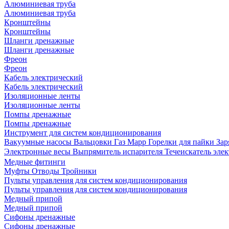
Алюминиевая труба
Алюминиевая труба
Кронштейны
Кронштейны
Шланги дренажные
Шланги дренажные
Фреон
Фреон
Кабель электрический
Кабель электрический
Изоляционные ленты
Изоляционные ленты
Помпы дренажные
Помпы дренажные
Инструмент для систем кондиционирования
Вакуумные насосы
Вальцовки
Газ Mapp
Горелки для пайки
Зар
Электронные весы
Выпрямитель испарителя
Течеискатель эл
Медные фитинги
Муфты
Отводы
Тройники
Пульты управления для систем кондиционирования
Пульты управления для систем кондиционирования
Медный припой
Медный припой
Сифоны дренажные
Сифоны дренажные