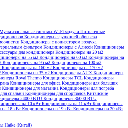
Мультизональные системы
Wi-Fi модули
Потолочные
ндиционеров
Кондиционеры с функцией обогрева
моочистки
Кондиционеры с ионизатором воздуха
териальным фильтром
Кондиционеры с Алисой
Кондиционеры
сессуары для кондиционера
Кондиционеры на 20 м2
иционеры на 55 м2
Кондиционеры на 60 м2
Кондиционеры на
м2
Кондиционеры на 95 м2
Кондиционеры на 100 м2
2
Кондиционеры на 160 м2
Кондиционеры на 170 м2
2
Кондиционеры на 35 м2
Кондиционеры AUX
Кондиционеры
ионеры Royal Thermo
Кондиционеры TCL
Кондиционеры
орана
Кондиционеры для офиса
Кондиционеры для больших
и
Кондиционеры для магазина
Кондиционеры для погреба
для спальни
Кондиционеры для спортзалов
Китайские
иционеры 24000 BTU
Кондиционеры 36000 BTU
иционеры на 10 кВт
Кондиционеры на 11 кВт
Кондиционеры
 на 18 кВт
Кондиционеры на 19 кВт
Кондиционеры на 20 кВт
ы Haike (Китай)