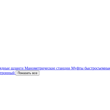
ядные шланги
Манометрические станции
Муфты быстросъемны
ектронный
Показать все