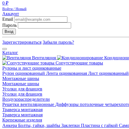
0 ₽
Войти / Новый
Аккаунт
Email
Пароль
Вход
Зарегистрироваться
Забыли пароль?
Каталог
Вентиляция
Кондицион
Сопутствующие товары
Рулоны и лист оцинкованные
Рулон оцинкованный
Лента оцинкованная
Лист оцинкованный
Монтажные шины
Монтажные шины
Уголки для фланцев
Уголки для фланцев
Воздухораспределители
Решетки вентиляционные
Диффузоры потолочные четырехпо
Траверса монтажная
Траверса монтажная
Крепежные изделия
Анкера
Болты, гайки, шайбы
Заклепки
Пластина с гайкой
Сам