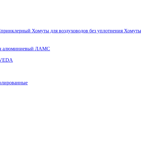
Спринклерный
Хомуты для воздуховодов без уплотнения
Хомуты
ч алюминиевый ЛАМС
и VEDA
золированные