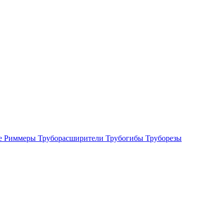
е
Риммеры
Труборасширители
Трубогибы
Труборезы