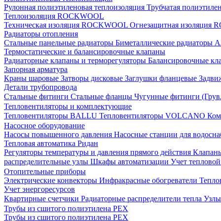
Рулонная полиэтиленовая теплоизоляция
Трубчатая полиэтиле
Теплоизоляция ROCKWOOL
Техническая изоляция ROCKWOOL
Огнезащитная изоляци
Радиаторы отопления
Стальные панельные радиаторы
Биметаллические радиаторы
А
Термостатические и балансировочные клапаны
Радиаторные клапаны и терморегуляторы
Балансировочные кл
Запорная арматура
Краны шаровые
Затворы дисковые
Заглушки фланцевые
Задви
Детали трубопровода
Стальные фитинги
Стальные фланцы
Чугунные фитинги (Грув
Тепловентиляторы и комплектующие
Тепловентиляторы BALLU
Тепловентиляторы VOLCANO
Ком
Насосное оборудование
Насосы повышенного давления
Насосные станции для водосн
Тепловая автоматика Ридан
Регуляторы температуры и давления прямого действия
Клапан
распределительные узлы
Шкафы автоматизации
Учет теплово
Отопительные приборы
Электрические конвекторы
Инфракрасные обогреватели
Тепло
Учет энергоресурсов
Квартирные счетчики
Радиаторные распределители тепла
Узлы
Трубы из сшитого полиэтилена PEX
Трубы из сшитого полиэтилена PEX