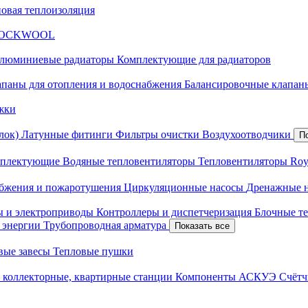
новая теплоизоляция
я ROCKWOOL
люминиевые радиаторы
Комплектующие для радиаторов
апаны для отопления и водоснабжения
Балансировочные клапаны
жки
лок)
Латунные фитинги
Фильтры очистки
Воздухоотводчики
П
плектующие
Водяные тепловентиляторы
Тепловентиляторы Roy
абжения и пожаротушения
Циркуляционные насосы
Дренажные 
ы и электроприводы
Контроллеры и диспетчеризация
Блочные т
й энергии
Трубопроводная арматура
Показать все
вые завесы
Тепловые пушки
 коллекторные, квартирные станции
Компоненты АСКУЭ
Счётч