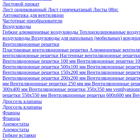
Листовой прокат
Лист оцинкованный
Лист горячекатаный
Листы 08пс
Автоматика для вентиляции
Частотные преобразователи
Воздуховоды
Гибкие алюминиевые воздуховоды
Теплоизолированные возд
воздуховоды
Воздуховоды для напольных (мобильных) конди
Вентиляционные решетки
Пластиковые вентиляционные решетки
Алюминиевые вентиля
вентиляционные решетки
Настенные вентиляционные решетк
Вентиляционные решетки 100 мм
Вентиляционные решетки 1
Вентиляционные решетки 500х100 мм
Вентиляционные решет
Вентиляционные решетки 150х200 мм
Вентиляционные решет
Вентиляционные решетки 200х200 мм
Вентиляционные решет
мм
Вентиляционные решетки 250 мм мм
Вентиляционные реш
300х400 мм
Вентиляционные решетки 350х350 мм
ventilyatsio
решетки 550х550 мм
Вентиляционные решетки 600х600 мм
Ве
Дроссель клапаны
Дроссель клапаны
Фланцы
Фланцы
Анемостаты
Анемостаты
Гибкие вставки