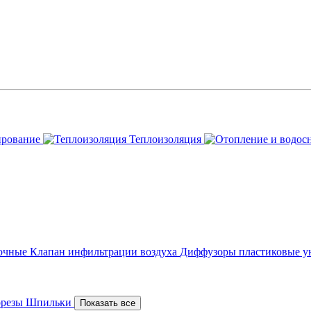
ирование
Теплоизоляция
точные
Клапан инфильтрации воздуха
Диффузоры пластиковые у
орезы
Шпильки
Показать все