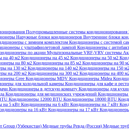
ионирования
Полупромышленные системы кондиционирования
ционеры
Наружные блоки кондиционеров
Внутренние блоки ко
ндиционеры с зимним комплектом
Кондиционеры с системой са
иционеры с ультрафиолетовой лампой
Кондиционеры с антибак
ондиционеры по акции
Мультизональные VRF-VRV системы
Ак
 на 40 м2
Кондиционеры на 45 м2
Кондиционеры на 50 м2
Конд
ионеры на 80 м2
Кондиционеры на 85 м2
Кондиционеры на 90 
ры на 130 м2
Кондиционеры на 140 м2
Кондиционеры на 150 м
ры на 200 м2
Кондиционеры на 300 м2
Кондиционеры на 400 м
ионеры Gree
Кондиционеры MDV
Кондиционеры Midea
Кондиц
онеры для холодильной камеры
Кондиционеры для кафе и рест
дачи
Кондиционеры в детскую комнату
Кондиционеры для кухн
ада
Кондиционеры для медицинских учреждений
Кондиционеры 
 BTU
Кондиционеры 12000 BTU
Кондиционеры 18000 BTU
Конд
 на 5 кВт
Кондиционеры на 6 кВт
Кондиционеры на 7 кВт
Конд
ондиционеры на 16 кВт
Кондиционеры на 17 кВт
Кондиционеры
er Group (Узбекистан)
Медные трубы Ревда (Россия)
Медные труб