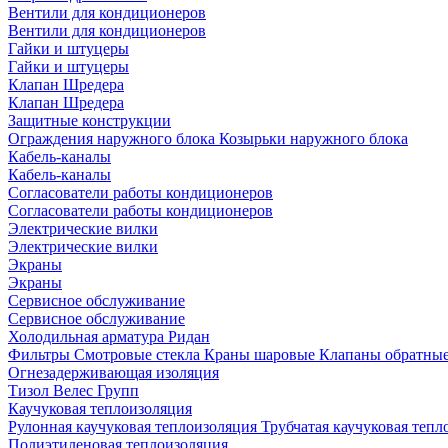
Вентили для кондиционеров
Вентили для кондиционеров
Гайки и штуцеры
Гайки и штуцеры
Клапан Шредера
Клапан Шредера
Защитные конструкции
Ограждения наружного блока
Козырьки наружного блока
Кабель-каналы
Кабель-каналы
Согласователи работы кондиционеров
Согласователи работы кондиционеров
Электрические вилки
Электрические вилки
Экраны
Экраны
Сервисное обслуживание
Сервисное обслуживание
Холодильная арматура Ридан
Фильтры
Смотровые стекла
Краны шаровые
Клапаны обратны
Огнезадерживающая изоляция
Тизол
Велес Групп
Каучуковая теплоизоляция
Рулонная каучуковая теплоизоляция
Трубчатая каучуковая теп
Полиэтиленовая теплоизоляция