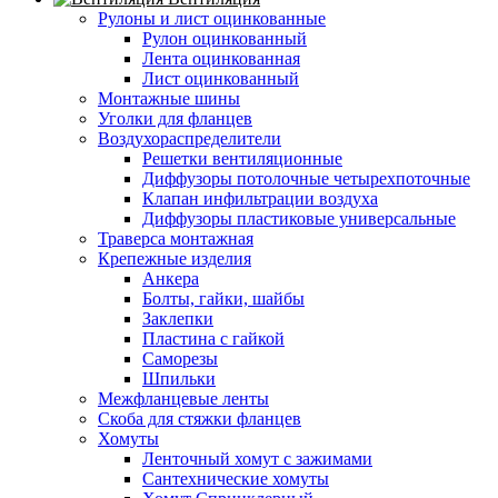
Рулоны и лист оцинкованные
Рулон оцинкованный
Лента оцинкованная
Лист оцинкованный
Монтажные шины
Уголки для фланцев
Воздухораспределители
Решетки вентиляционные
Диффузоры потолочные четырехпоточные
Клапан инфильтрации воздуха
Диффузоры пластиковые универсальные
Траверса монтажная
Крепежные изделия
Анкера
Болты, гайки, шайбы
Заклепки
Пластина с гайкой
Саморезы
Шпильки
Межфланцевые ленты
Скоба для стяжки фланцев
Хомуты
Ленточный хомут с зажимами
Сантехнические хомуты