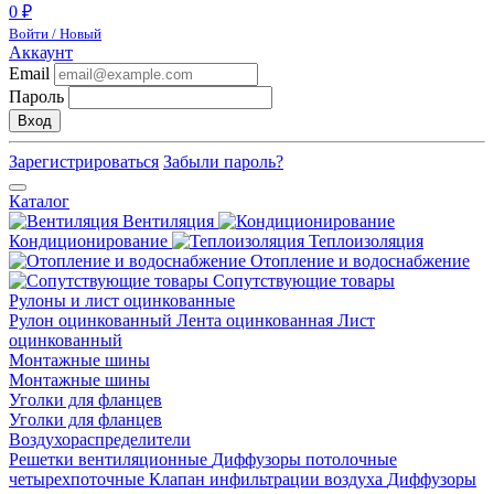
0 ₽
Войти / Новый
Аккаунт
Email
Пароль
Вход
Зарегистрироваться
Забыли пароль?
Каталог
Вентиляция
Кондиционирование
Теплоизоляция
Отопление и водоснабжение
Сопутствующие товары
Рулоны и лист оцинкованные
Рулон оцинкованный
Лента оцинкованная
Лист
оцинкованный
Монтажные шины
Монтажные шины
Уголки для фланцев
Уголки для фланцев
Воздухораспределители
Решетки вентиляционные
Диффузоры потолочные
четырехпоточные
Клапан инфильтрации воздуха
Диффузоры