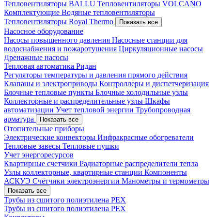
Тепловентиляторы BALLU
Тепловентиляторы VOLCANO
Комплектующие
Водяные тепловентиляторы
Тепловентиляторы Royal Thermo
Показать все
Насосное оборудование
Насосы повышенного давления
Насосные станции для
водоснабжения и пожаротушения
Циркуляционные насосы
Дренажные насосы
Тепловая автоматика Ридан
Регуляторы температуры и давления прямого действия
Клапаны и электроприводы
Контроллеры и диспетчеризация
Блочные тепловые пункты
Блочные холодильные узлы
Коллекторные и распределительные узлы
Шкафы
автоматизации
Учет тепловой энергии
Трубопроводная
арматура
Показать все
Отопительные приборы
Электрические конвекторы
Инфракрасные обогреватели
Тепловые завесы
Тепловые пушки
Учет энергоресурсов
Квартирные счетчики
Радиаторные распределители тепла
Узлы коллекторные, квартирные станции
Компоненты
АСКУЭ
Счётчики электроэнергии
Манометры и термометры
Показать все
Трубы из сшитого полиэтилена PEX
Трубы из сшитого полиэтилена PEX