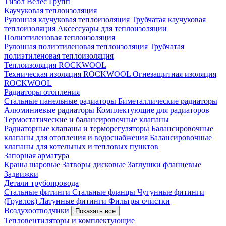
Тизол
Велес Групп
Каучуковая теплоизоляция
Рулонная каучуковая теплоизоляция
Трубчатая каучуковая
теплоизоляция
Аксессуары для теплоизоляции
Полиэтиленовая теплоизоляция
Рулонная полиэтиленовая теплоизоляция
Трубчатая
полиэтиленовая теплоизоляция
Теплоизоляция ROCKWOOL
Техническая изоляция ROCKWOOL
Огнезащитная изоляция
ROCKWOOL
Радиаторы отопления
Стальные панельные радиаторы
Биметаллические радиаторы
Алюминиевые радиаторы
Комплектующие для радиаторов
Термостатические и балансировочные клапаны
Радиаторные клапаны и терморегуляторы
Балансировочные
клапаны для отопления и водоснабжения
Балансировочные
клапаны для котельных и тепловых пунктов
Запорная арматура
Краны шаровые
Затворы дисковые
Заглушки фланцевые
Задвижки
Детали трубопровода
Стальные фитинги
Стальные фланцы
Чугунные фитинги
(Грувлок)
Латунные фитинги
Фильтры очистки
Воздухоотводчики
Показать все
Тепловентиляторы и комплектующие