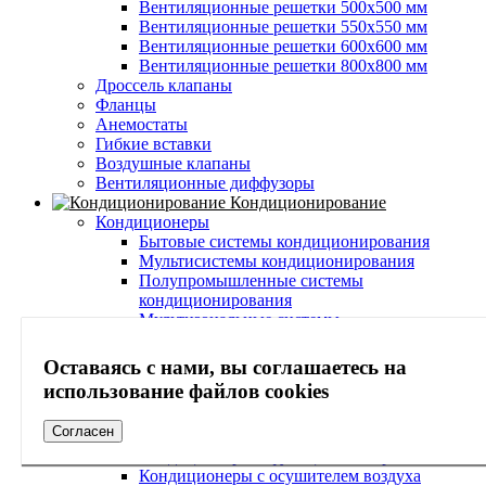
Вентиляционные решетки 500х500 мм
Вентиляционные решетки 550х550 мм
Вентиляционные решетки 600х600 мм
Вентиляционные решетки 800х800 мм
Дроссель клапаны
Фланцы
Анемостаты
Гибкие вставки
Воздушные клапаны
Вентиляционные диффузоры
Кондиционирование
Кондиционеры
Бытовые системы кондиционирования
Мультисистемы кондиционирования
Полупромышленные системы
кондиционирования
Мультизональные системы
Wi-Fi модули
Потолочные кондиционеры
Оставаясь с нами, вы соглашаетесь на
Инверторные кондиционеры
использование файлов cookies
Настенные кондиционеры
Наружные блоки кондиционеров
Согласен
Внутренние блоки кондиционеров
Кондиционеры с функцией обогрева
Кондиционеры с осушителем воздуха