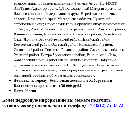
товаров транспортными компаниями Флагман Амур, ТК ФРАХТ,
ЭниТранс, Адвектор Транс, СЛТК, Солнечный Магадан в регионы
Дальневосточного Федерального округа: Еврейская автономная
область, Камчатский край, Магаданская область, Чукотский
автономный округ, Приморский край, Городской округ Комсомольск-
на-Амуре, Аяно-Майский район, Амурская область, Амурский район,
Ванинский район, Бикинский район, Вяземский район, Республика
Саха (Якутия), Верхнебуреинский район, Нанайский район,
Комсомольский район, Охотский район, Николаевский район,
Солнечный район, Советско-Гаванский район, Сахалинская область,
Ульчский район, Тугуро-Чумиканский район, Район имени Лазо,
Хабаровский район, Район имени Полины Осипенко. Покупки с
доставкой возможны только при 100% предоплате. Если вы желаете
отправить товар по своему заказу предпочтительной транспортной
компанией, сообщите об этом нашему менеджеру.
Доставка по городу - бесплатная доставка в Хабаровске и
Владивостоке при заказе от 30 000 руб.!
Почта России
Более подробную информацию вы можете получить,
оставив заявку онлайн, или по телефону
+7 (4212) 75-87-72