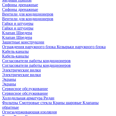
Медный припой
Сифоны дренажные
Сифоны дренажные
Вентили для кондиционеров
Вентили для кондиционеров
Гайки и штуцеры
Гайки и штуцеры
Клапан Шредера
Клапан Шредера
Защитные конструкции
Ограждения наружного блока
Козырьки наружного блока
Кабель-каналы
Кабель-каналы
Согласователи работы кондиционеров
Согласователи работы кондиционеров
Электрические вилки
Электрические вилки
Экраны
Экраны
Сервисное обслуживание
Сервисное обслуживание
Холодильная арматура Ридан
Фильтры
Смотровые стекла
Краны шаровые
Клапаны
обратные
Огнезадерживающая изоляция