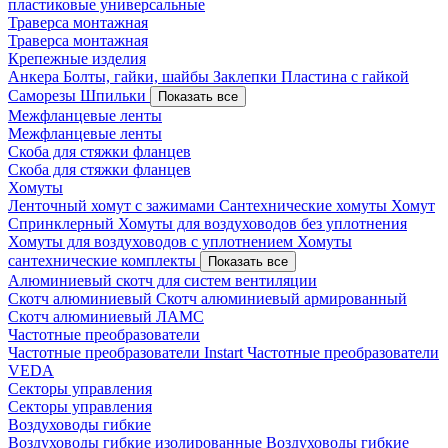
пластиковые универсальные
Траверса монтажная
Траверса монтажная
Крепежные изделия
Анкера
Болты, гайки, шайбы
Заклепки
Пластина с гайкой
Саморезы
Шпильки
Показать все
Межфланцевые ленты
Межфланцевые ленты
Скоба для стяжки фланцев
Скоба для стяжки фланцев
Хомуты
Ленточный хомут с зажимами
Сантехнические хомуты
Хомут
Спринклерный
Хомуты для воздуховодов без уплотнения
Хомуты для воздуховодов с уплотнением
Хомуты
сантехнические комплекты
Показать все
Алюминиевый скотч для систем вентиляции
Скотч алюминиевый
Скотч алюминиевый армированный
Скотч алюминиевый ЛАМС
Частотные преобразователи
Частотные преобразователи Instart
Частотные преобразователи
VEDA
Секторы управления
Секторы управления
Воздуховоды гибкие
Воздуховоды гибкие изолированные
Воздуховоды гибкие