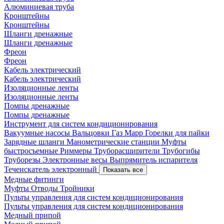
Алюминиевая труба
Кронштейны
Кронштейны
Шланги дренажные
Шланги дренажные
Фреон
Фреон
Кабель электрический
Кабель электрический
Изоляционные ленты
Изоляционные ленты
Помпы дренажные
Помпы дренажные
Инструмент для систем кондиционирования
Вакуумные насосы
Вальцовки
Газ Mapp
Горелки для пайки
Зарядные шланги
Манометрические станции
Муфты
быстросъемные
Риммеры
Труборасширители
Трубогибы
Труборезы
Электронные весы
Выпрямитель испарителя
Течеискатель электронный
Показать все
Медные фитинги
Муфты
Отводы
Тройники
Пульты управления для систем кондиционирования
Пульты управления для систем кондиционирования
Медный припой