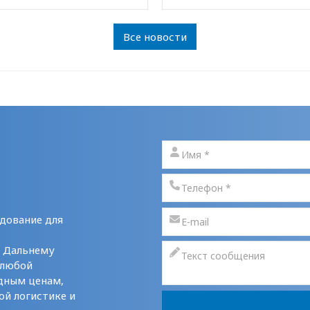
Все новости
дование для
у Дальнему
 любой
дным ценам,
ой логистике и