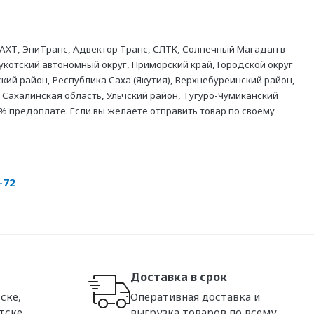
АХТ, ЭниТранс, Адвектор Транс, СЛТК, Солнечный Магадан в
укотский автономный округ, Приморский край, Городской округ
кий район, Республика Саха (Якутия), Верхнебуреинский район,
 Сахалинская область, Ульчский район, Тугуро-Чумиканский
% предоплате. Если вы желаете отправить товар по своему
-72
Доставка в срок
ске,
Оперативная доставка и
тске,
выгрузка товаров по всему