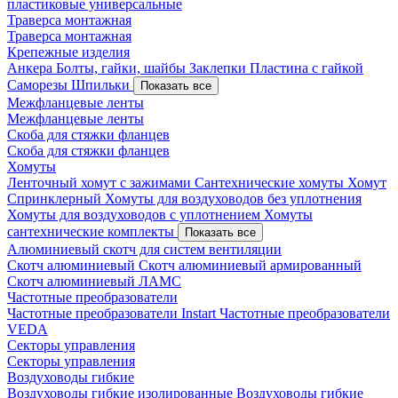
пластиковые универсальные
Траверса монтажная
Траверса монтажная
Крепежные изделия
Анкера
Болты, гайки, шайбы
Заклепки
Пластина с гайкой
Саморезы
Шпильки
Показать все
Межфланцевые ленты
Межфланцевые ленты
Скоба для стяжки фланцев
Скоба для стяжки фланцев
Хомуты
Ленточный хомут с зажимами
Сантехнические хомуты
Хомут
Спринклерный
Хомуты для воздуховодов без уплотнения
Хомуты для воздуховодов с уплотнением
Хомуты
сантехнические комплекты
Показать все
Алюминиевый скотч для систем вентиляции
Скотч алюминиевый
Скотч алюминиевый армированный
Скотч алюминиевый ЛАМС
Частотные преобразователи
Частотные преобразователи Instart
Частотные преобразователи
VEDA
Секторы управления
Секторы управления
Воздуховоды гибкие
Воздуховоды гибкие изолированные
Воздуховоды гибкие