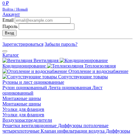
0 ₽
Войти / Новый
Аккаунт
Email
Пароль
Вход
Зарегистрироваться
Забыли пароль?
Каталог
Вентиляция
Кондиционирование
Теплоизоляция
Отопление и водоснабжение
Сопутствующие товары
Рулоны и лист оцинкованные
Рулон оцинкованный
Лента оцинкованная
Лист
оцинкованный
Монтажные шины
Монтажные шины
Уголки для фланцев
Уголки для фланцев
Воздухораспределители
Решетки вентиляционные
Диффузоры потолочные
четырехпоточные
Клапан инфильтрации воздуха
Диффузоры