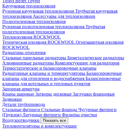
Тизол
Велес Групп
Каучуковая теплоизоляция
Рулонная каучуковая теплоизоляция
Трубчатая каучуковая
теплоизоляция
Аксессуары для теплоизоляции
Полиэтиленовая теплоизоляция
Рулонная полиэтиленовая теплоизоляция
Трубчатая
полиэтиленовая теплоизоляция
Теплоизоляция ROCKWOOL
Техническая изоляция ROCKWOOL
Огнезащитная изоляция
ROCKWOOL
Радиаторы отопления
Стальные панельные радиаторы
Биметаллические радиаторы
Алюминиевые радиаторы
Комплектующие для радиаторов
Термостатические и балансировочные клапаны
Радиаторные клапаны и терморегуляторы
Балансировочные
клапаны для отопления и водоснабжения
Балансировочные
клапаны для котельных и тепловых пунктов
Запорная арматура
Краны шаровые
Затворы дисковые
Заглушки фланцевые
Задвижки
Детали трубопровода
Стальные фитинги
Стальные фланцы
Чугунные фитинги
(Грувлок)
Латунные фитинги
Фильтры очистки
Воздухоотводчики
Показать все
Тепловентиляторы и комплектующие