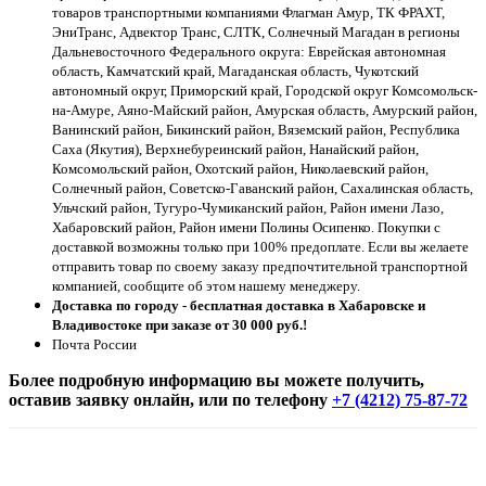
товаров транспортными компаниями Флагман Амур, ТК ФРАХТ,
ЭниТранс, Адвектор Транс, СЛТК, Солнечный Магадан в регионы
Дальневосточного Федерального округа: Еврейская автономная
область, Камчатский край, Магаданская область, Чукотский
автономный округ, Приморский край, Городской округ Комсомольск-
на-Амуре, Аяно-Майский район, Амурская область, Амурский район,
Ванинский район, Бикинский район, Вяземский район, Республика
Саха (Якутия), Верхнебуреинский район, Нанайский район,
Комсомольский район, Охотский район, Николаевский район,
Солнечный район, Советско-Гаванский район, Сахалинская область,
Ульчский район, Тугуро-Чумиканский район, Район имени Лазо,
Хабаровский район, Район имени Полины Осипенко. Покупки с
доставкой возможны только при 100% предоплате. Если вы желаете
отправить товар по своему заказу предпочтительной транспортной
компанией, сообщите об этом нашему менеджеру.
Доставка по городу - бесплатная доставка в Хабаровске и
Владивостоке при заказе от 30 000 руб.!
Почта России
Более подробную информацию вы можете получить,
оставив заявку онлайн, или по телефону
+7 (4212) 75-87-72