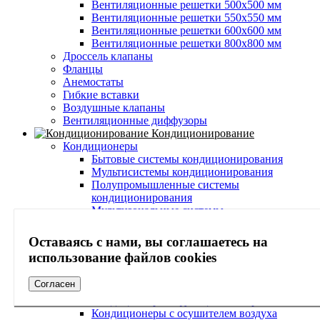
Вентиляционные решетки 500х500 мм
Вентиляционные решетки 550х550 мм
Вентиляционные решетки 600х600 мм
Вентиляционные решетки 800х800 мм
Дроссель клапаны
Фланцы
Анемостаты
Гибкие вставки
Воздушные клапаны
Вентиляционные диффузоры
Кондиционирование
Кондиционеры
Бытовые системы кондиционирования
Мультисистемы кондиционирования
Полупромышленные системы
кондиционирования
Мультизональные системы
Wi-Fi модули
Потолочные кондиционеры
Оставаясь с нами, вы соглашаетесь на
Инверторные кондиционеры
использование файлов cookies
Настенные кондиционеры
Наружные блоки кондиционеров
Согласен
Внутренние блоки кондиционеров
Кондиционеры с функцией обогрева
Кондиционеры с осушителем воздуха