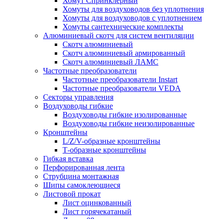
Хомут Спринклерный
Хомуты для воздуховодов без уплотнения
Хомуты для воздуховодов с уплотнением
Хомуты сантехнические комплекты
Алюминиевый скотч для систем вентиляции
Скотч алюминиевый
Скотч алюминиевый армированный
Скотч алюминиевый ЛАМС
Частотные преобразователи
Частотные преобразователи Instart
Частотные преобразователи VEDA
Секторы управления
Воздуховоды гибкие
Воздуховоды гибкие изолированные
Воздуховоды гибкие неизолированные
Кронштейны
L/Z/V-образные кронштейны
Т-образные кронштейны
Гибкая вставка
Перфорированная лента
Струбцина монтажная
Шипы самоклеющиеся
Листовой прокат
Лист оцинкованный
Лист горячекатаный