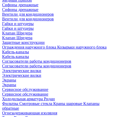
Медный припой
Сифоны дренажные
Сифоны дренажные
Вентили для кондиционеров
Вентили для кондиционеров
Гайки и штуцеры
Гайки и штуцеры
Клапан Шредера
Клапан Шредера
Защитные конструкции
Ограждения наружного блока
Козырьки наружного блока
Кабель-каналы
Кабель-каналы
Согласователи работы кондиционеров
Согласователи работы кондиционеров
Электрические вилки
Электрические вилки
Экраны
Экраны
Сервисное обслуживание
Сервисное обслуживание
Холодильная арматура Ридан
Фильтры
Смотровые стекла
Краны шаровые
Клапаны
обратные
Огнезадерживающая изоляция