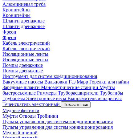
Алюминиевая труба
Кронштейны
Кронштейны
Шланги дренажные
Шланги дренажные
Фреон
Фреон
Кабель электрический
Кабель электрический
Изоляционные ленты
Изоляционные ленты
Помпы дренажные
Помпы дренажные
Инструмент для систем кондиционирования
Вакуумные насосы
Вальцовки
Газ Mapp
Горелки для пайки
Зарядные шланги
Манометрические станции
Муфты
быстросъемные
Риммеры
Труборасширители
Трубогибы
Труборезы
Электронные весы
Выпрямитель испарителя
Течеискатель электронный
Показать все
Медные фитинги
Муфты
Отводы
Тройники
Пульты управления для систем кондиционирования
Пульты управления для систем кондиционирования
Медный припой