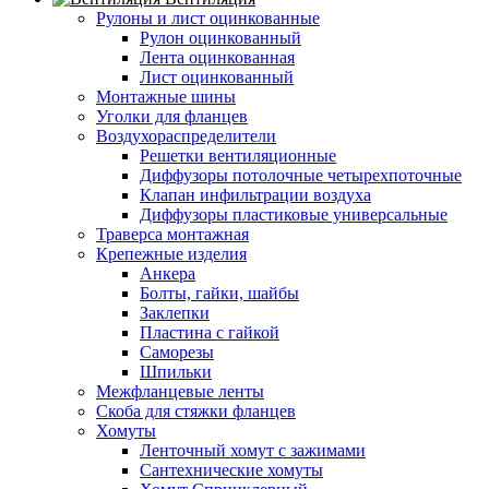
Рулоны и лист оцинкованные
Рулон оцинкованный
Лента оцинкованная
Лист оцинкованный
Монтажные шины
Уголки для фланцев
Воздухораспределители
Решетки вентиляционные
Диффузоры потолочные четырехпоточные
Клапан инфильтрации воздуха
Диффузоры пластиковые универсальные
Траверса монтажная
Крепежные изделия
Анкера
Болты, гайки, шайбы
Заклепки
Пластина с гайкой
Саморезы
Шпильки
Межфланцевые ленты
Скоба для стяжки фланцев
Хомуты
Ленточный хомут с зажимами
Сантехнические хомуты