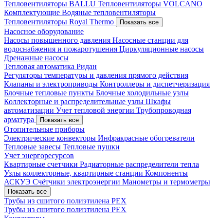
Тепловентиляторы BALLU
Тепловентиляторы VOLCANO
Комплектующие
Водяные тепловентиляторы
Тепловентиляторы Royal Thermo
Показать все
Насосное оборудование
Насосы повышенного давления
Насосные станции для
водоснабжения и пожаротушения
Циркуляционные насосы
Дренажные насосы
Тепловая автоматика Ридан
Регуляторы температуры и давления прямого действия
Клапаны и электроприводы
Контроллеры и диспетчеризация
Блочные тепловые пункты
Блочные холодильные узлы
Коллекторные и распределительные узлы
Шкафы
автоматизации
Учет тепловой энергии
Трубопроводная
арматура
Показать все
Отопительные приборы
Электрические конвекторы
Инфракрасные обогреватели
Тепловые завесы
Тепловые пушки
Учет энергоресурсов
Квартирные счетчики
Радиаторные распределители тепла
Узлы коллекторные, квартирные станции
Компоненты
АСКУЭ
Счётчики электроэнергии
Манометры и термометры
Показать все
Трубы из сшитого полиэтилена PEX
Трубы из сшитого полиэтилена PEX