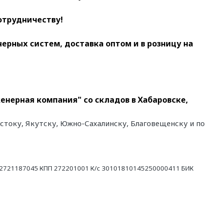
отрудничеству!
ных систем, доставка оптом и в розницу на
женерная компания" со складов в Хабаровске,
остоку, Якутску, Южно-Сахалинску, Благовещенску и по
21187045 КПП 272201001 К/с 30101810145250000411 БИК