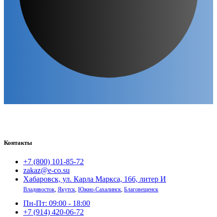
Контакты
+7 (800) 101-85-72
zakaz@e-co.su
Хабаровск, ул. Карла Маркса, 166, литер И
Владивосток
,
Якутск
,
Южно-Сахалинск
,
Благовещенск
Пн-Пт: 09:00 - 18:00
+7 (914) 420-06-72