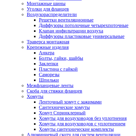
Монтажные шины
Уголки для фланцев
Воздухораспределители
Решетки вентиляционные
Диффузоры потолочные четырехпоточные
Клапан инфильтрации воздуха
Диффузоры пластиковые универсальные
Траверса монтажная
Крепежные изделия
Анкера
Болты, гайки, шайбы
Заклепки
Пластина с гайкой
Саморезы
Шпильки
Межфланцевые ленты
Скоба для стяжки фланцев
Хомуты
Ленточный хомут с зажимами
Сантехнические хомуты
Хомут Спринклерный
Хомуты для воздуховодов без уплотнения
Хомуты для воздуховодов с уплотнением
Хомуты сантехнические комплекты
Алюминиевый скотч для систем вентиляции