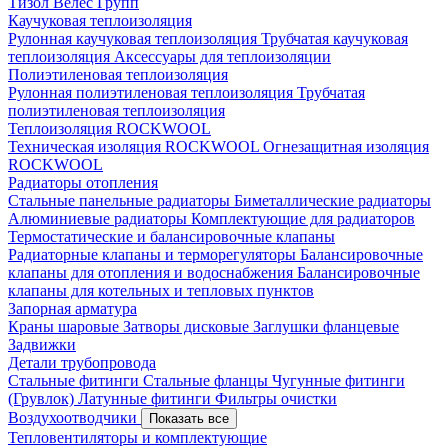
Тизол
Велес Групп
Каучуковая теплоизоляция
Рулонная каучуковая теплоизоляция
Трубчатая каучуковая
теплоизоляция
Аксессуары для теплоизоляции
Полиэтиленовая теплоизоляция
Рулонная полиэтиленовая теплоизоляция
Трубчатая
полиэтиленовая теплоизоляция
Теплоизоляция ROCKWOOL
Техническая изоляция ROCKWOOL
Огнезащитная изоляция
ROCKWOOL
Радиаторы отопления
Стальные панельные радиаторы
Биметаллические радиаторы
Алюминиевые радиаторы
Комплектующие для радиаторов
Термостатические и балансировочные клапаны
Радиаторные клапаны и терморегуляторы
Балансировочные
клапаны для отопления и водоснабжения
Балансировочные
клапаны для котельных и тепловых пунктов
Запорная арматура
Краны шаровые
Затворы дисковые
Заглушки фланцевые
Задвижки
Детали трубопровода
Стальные фитинги
Стальные фланцы
Чугунные фитинги
(Грувлок)
Латунные фитинги
Фильтры очистки
Воздухоотводчики
Показать все
Тепловентиляторы и комплектующие