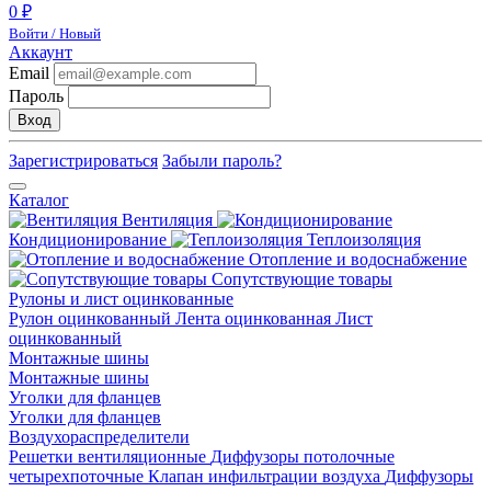
0 ₽
Войти / Новый
Аккаунт
Email
Пароль
Вход
Зарегистрироваться
Забыли пароль?
Каталог
Вентиляция
Кондиционирование
Теплоизоляция
Отопление и водоснабжение
Сопутствующие товары
Рулоны и лист оцинкованные
Рулон оцинкованный
Лента оцинкованная
Лист
оцинкованный
Монтажные шины
Монтажные шины
Уголки для фланцев
Уголки для фланцев
Воздухораспределители
Решетки вентиляционные
Диффузоры потолочные
четырехпоточные
Клапан инфильтрации воздуха
Диффузоры