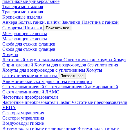
пластиковые универсальные
Траверса монтажная
Траверса монтажная
Крепежные изделия
Анкера
Болты, гайки, шайбы
Заклепки
Пластина с гайкой
Саморезы
Шпильки
Показать все
Межфланцевые ленты
Межфланцевые ленты
Скоба для стяжки фланцев
Скоба для стяжки фланцев
Хомуты
Ленточный хомут с зажимами
Сантехнические хомуты
Хомут
Спринклерный
Хомуты для воздуховодов без уплотнения
Хомуты для воздуховодов с уплотнением
Хомуты
сантехнические комплекты
Показать все
Алюминиевый скотч для систем вентиляции
Скотч алюминиевый
Скотч алюминиевый армированный
Скотч алюминиевый ЛАМС
Частотные преобразователи
Частотные преобразователи Instart
Частотные преобразователи
VEDA
Секторы управления
Секторы управления
Воздуховоды гибкие
Воздуховоды гибкие изолированные
Воздуховоды гибкие