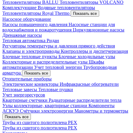
Тепловентиляторы BALLU
Тепловентиляторы VOLCANO
Комплектующие
Водяные тепловентиляторы
Тепловентиляторы Royal Thermo
Показать все
Насосное оборудование
Насосы повышенного давления
Насосные станции для
водоснабжения и пожаротушения
Циркуляционные насосы
Дренажные насосы
Тепловая автоматика Ридан
Регуляторы температуры и давления прямого действия
Клапаны и электроприводы
Контроллеры и диспетчеризация
Блочные тепловые пункты
Блочные холодильные узлы
Коллекторные и распределительные узлы
Шкафы
автоматизации
Учет тепловой энергии
Трубопроводная
арматура
Показать все
Отопительные приборы
Электрические конвекторы
Инфракрасные обогреватели
Тепловые завесы
Тепловые пушки
Учет энергоресурсов
Квартирные счетчики
Радиаторные распределители тепла
Узлы коллекторные, квартирные станции
Компоненты
АСКУЭ
Счётчики электроэнергии
Манометры и термометры
Показать все
Трубы из сшитого полиэтилена PEX
Трубы из сшитого полиэтилена PEX