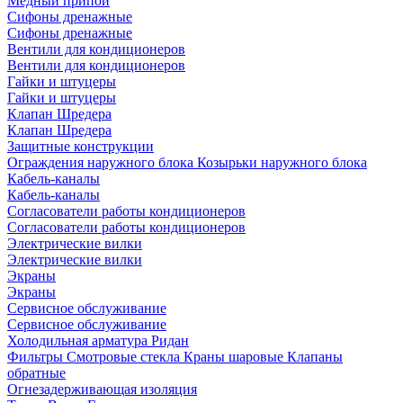
Медный припой
Сифоны дренажные
Сифоны дренажные
Вентили для кондиционеров
Вентили для кондиционеров
Гайки и штуцеры
Гайки и штуцеры
Клапан Шредера
Клапан Шредера
Защитные конструкции
Ограждения наружного блока
Козырьки наружного блока
Кабель-каналы
Кабель-каналы
Согласователи работы кондиционеров
Согласователи работы кондиционеров
Электрические вилки
Электрические вилки
Экраны
Экраны
Сервисное обслуживание
Сервисное обслуживание
Холодильная арматура Ридан
Фильтры
Смотровые стекла
Краны шаровые
Клапаны
обратные
Огнезадерживающая изоляция