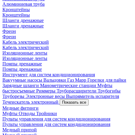
Алюминиевая труба
Кронштейны
Кронштейны
Шланги дренажные
Шланги дренажные
Фреон
Фреон
Кабель электрический
Кабель электрический
Изоляционные ленты
Изоляционные ленты
Помпы дренажные
Помпы дренажные
Инструмент для систем кондиционирования
Вакуумные насосы
Вальцовки
Газ Mapp
Горелки для пайки
Зарядные шланги
Манометрические станции
Муфты
быстросъемные
Риммеры
Труборасширители
Трубогибы
Труборезы
Электронные весы
Выпрямитель испарителя
Течеискатель электронный
Показать все
Медные фитинги
Муфты
Отводы
Тройники
Пульты управления для систем кондиционирования
Пульты управления для систем кондиционирования
Медный припой