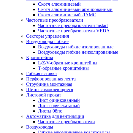
Скотч алюминиевый
Скотч алюминиевый армированный
Скотч алюминиевый ЛАМС
Частотные преобразователи
Частотные преобразователи Instart
Частотные преобразователи VEDA
Секторы управления
Воздуховоды гибкие
Воздуховоды гибкие изолированные
Воздуховоды гибкие неизолированные
Кронштейны
L/Z/V-образные кронштейны
Т-образные кронштейны
Гибкая вставка
Перфорированная лента
Струбцина монтажная
Шипы самоклеющиеся
Листовой прокат
Лист оцинкованный
Лист горячекатаный
Листы 08пс
Автоматика для вентиляции
Частотные преобразователи
Воздуховоды
Гибкие алюминиевые воздуховоды