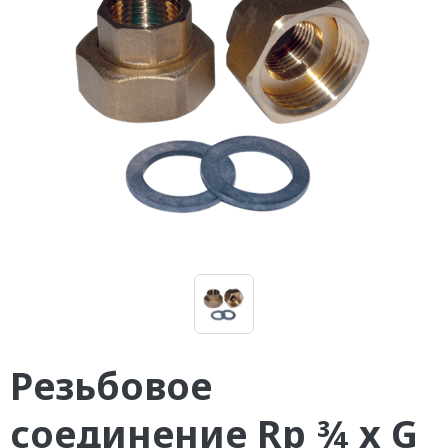
Резьбовое
соединение Rp ¾ x G