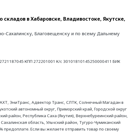
о складов в Хабаровске, Владивостоке, Якутске,
жно-Сахалинску, Благовещенску и по всему Дальнему
21187045 КПП 272201001 К/с 30101810145250000411 БИК
АХТ, ЭниТранс, Адвектор Транс, СЛТК, Солнечный Магадан в
укотский автономный округ, Приморский край, Городской округ
кий район, Республика Саха (Якутия), Верхнебуреинский район,
 Сахалинская область, Ульчский район, Тугуро-Чумиканский
% предоплате. Если вы желаете отправить товар по своему