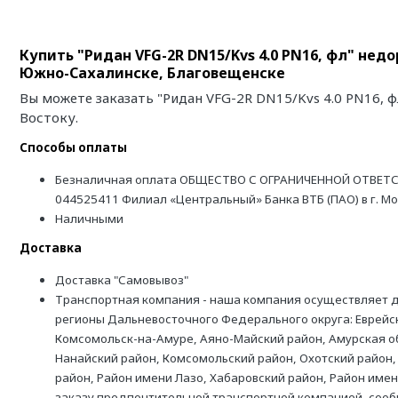
Купить "Ридан VFG-2R DN15/Kvs 4.0 PN16, фл" нед
Южно-Сахалинске, Благовещенске
Вы можете заказать "Ридан VFG-2R DN15/Kvs 4.0 PN16, 
Востоку.
Способы оплаты
Безналичная оплата ОБЩЕСТВО С ОГРАНИЧЕННОЙ ОТВЕТС
044525411 Филиал «Центральный» Банка ВТБ (ПАО) в г. М
Наличными
Доставка
Доставка "Самовывоз"
Транспортная компания - наша компания осуществляет д
регионы Дальневосточного Федерального округа: Еврейск
Комсомольск-на-Амуре, Аяно-Майский район, Амурская обл
Нанайский район, Комсомольский район, Охотский район,
район, Район имени Лазо, Хабаровский район, Район име
заказу предпочтительной транспортной компанией, соо