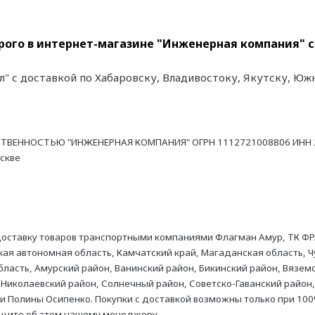
орого в интернет-магазине "Инженерная компания" с
фл" с доставкой по Хабаровску, Владивостоку, Якутску, Ю
ТВЕННОСТЬЮ "ИНЖЕНЕРНАЯ КОМПАНИЯ" ОГРН 1112721008806 ИНН 27
оскве
оставку товаров транспортными компаниями Флагман Амур, ТК ФР
ая автономная область, Камчатский край, Магаданская область, Ч
асть, Амурский район, Ванинский район, Бикинский район, Вяземс
 Николаевский район, Солнечный район, Советско-Гаванский район,
ни Полины Осипенко. Покупки с доставкой возможны только при 100
бщите об этом нашему менеджеру.