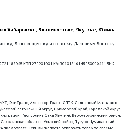
в в Хабаровске, Владивостоке, Якутске, Южно-
линску, Благовещенску и по всему Дальнему Востоку.
21187045 КПП 272201001 К/с 30101810145250000411 БИК
АХТ, ЭниТранс, Адвектор Транс, СЛТК, Солнечный Магадан в
укотский автономный округ, Приморский край, Городской округ
кий район, Республика Саха (Якутия), Верхнебуреинский район,
 Сахалинская область, Ульчский район, Тугуро-Чумиканский
% предоплате. Если вы желаете отправить товар по своему