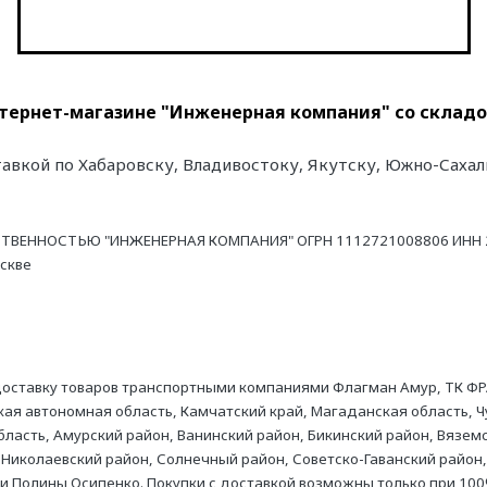
 интернет-магазине "Инженерная компания" со складо
ставкой по Хабаровску, Владивостоку, Якутску, Южно-Саха
ТВЕННОСТЬЮ "ИНЖЕНЕРНАЯ КОМПАНИЯ" ОГРН 1112721008806 ИНН 27
оскве
оставку товаров транспортными компаниями Флагман Амур, ТК ФР
ая автономная область, Камчатский край, Магаданская область, Ч
асть, Амурский район, Ванинский район, Бикинский район, Вяземс
 Николаевский район, Солнечный район, Советско-Гаванский район,
ни Полины Осипенко. Покупки с доставкой возможны только при 100