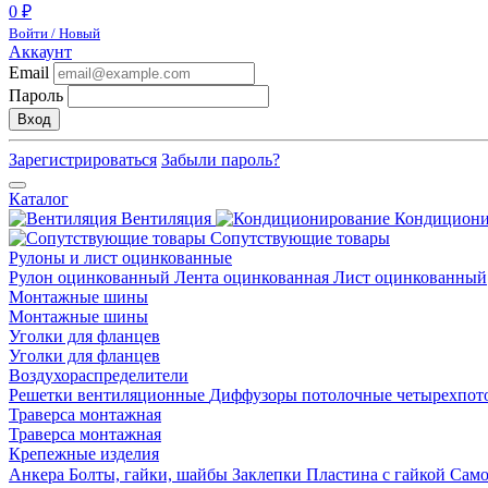
0 ₽
Войти / Новый
Аккаунт
Email
Пароль
Вход
Зарегистрироваться
Забыли пароль?
Каталог
Вентиляция
Кондицион
Сопутствующие товары
Рулоны и лист оцинкованные
Рулон оцинкованный
Лента оцинкованная
Лист оцинкованный
Монтажные шины
Монтажные шины
Уголки для фланцев
Уголки для фланцев
Воздухораспределители
Решетки вентиляционные
Диффузоры потолочные четырехпо
Траверса монтажная
Траверса монтажная
Крепежные изделия
Анкера
Болты, гайки, шайбы
Заклепки
Пластина с гайкой
Сам