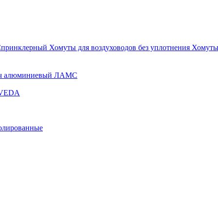
Спринклерный
Хомуты для воздуховодов без уплотнения
Хомуты
ч алюминиевый ЛАМС
и VEDA
золированные