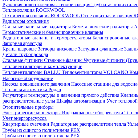
Рулонная полиэтиленовая теплоизоляция
Трубчатая полиэтиле
Теплоизоляция ROCKWOOL
Техническая изоляция ROCKWOOL
Огнезащитная изоляци
Радиаторы отопления
Стальные панельные радиаторы
Биметаллические радиаторы
А
Термостатические и балансировочные клапаны
Радиаторные клапаны и терморегуляторы
Балансировочные кл
Запорная арматура
Краны шаровые
Затворы дисковые
Заглушки фланцевые
Задви
Детали трубопровода
Стальные фитинги
Стальные фланцы
Чугунные фитинги (Грув
Тепловентиляторы и комплектующие
Тепловентиляторы BALLU
Тепловентиляторы VOLCANO
Ком
Насосное оборудование
Насосы повышенного давления
Насосные станции для водосн
Тепловая автоматика Ридан
Регуляторы температуры и давления прямого действия
Клапан
распределительные узлы
Шкафы автоматизации
Учет теплово
Отопительные приборы
Электрические конвекторы
Инфракрасные обогреватели
Тепло
Учет энергоресурсов
Квартирные счетчики
Радиаторные распределители тепла
Узлы
Трубы из сшитого полиэтилена PEX
Трубы из сшитого полиэтилена PEX