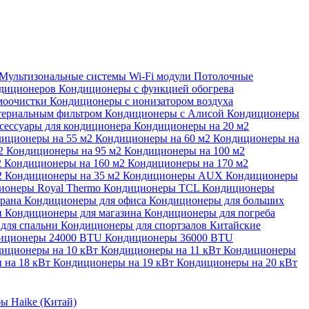
Мультизональные системы
Wi-Fi модули
Потолочные
ндиционеров
Кондиционеры с функцией обогрева
моочистки
Кондиционеры с ионизатором воздуха
териальным фильтром
Кондиционеры с Алисой
Кондиционеры
сессуары для кондиционера
Кондиционеры на 20 м2
иционеры на 55 м2
Кондиционеры на 60 м2
Кондиционеры на
м2
Кондиционеры на 95 м2
Кондиционеры на 100 м2
2
Кондиционеры на 160 м2
Кондиционеры на 170 м2
2
Кондиционеры на 35 м2
Кондиционеры AUX
Кондиционеры
ионеры Royal Thermo
Кондиционеры TCL
Кондиционеры
орана
Кондиционеры для офиса
Кондиционеры для больших
и
Кондиционеры для магазина
Кондиционеры для погреба
для спальни
Кондиционеры для спортзалов
Китайские
иционеры 24000 BTU
Кондиционеры 36000 BTU
иционеры на 10 кВт
Кондиционеры на 11 кВт
Кондиционеры
 на 18 кВт
Кондиционеры на 19 кВт
Кондиционеры на 20 кВт
ы Haike (Китай)