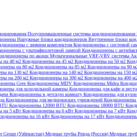
ионирования
Полупромышленные системы кондиционирования
ционеры
Наружные блоки кондиционеров
Внутренние блоки ко
ндиционеры с зимним комплектом
Кондиционеры с системой са
иционеры с ультрафиолетовой лампой
Кондиционеры с антибак
ондиционеры по акции
Мультизональные VRF-VRV системы
Ак
 на 40 м2
Кондиционеры на 45 м2
Кондиционеры на 50 м2
Конд
ионеры на 80 м2
Кондиционеры на 85 м2
Кондиционеры на 90 
ры на 130 м2
Кондиционеры на 140 м2
Кондиционеры на 150 м
ры на 200 м2
Кондиционеры на 300 м2
Кондиционеры на 400 м
ионеры Gree
Кондиционеры MDV
Кондиционеры Midea
Кондиц
онеры для холодильной камеры
Кондиционеры для кафе и рест
дачи
Кондиционеры в детскую комнату
Кондиционеры для кухн
ада
Кондиционеры для медицинских учреждений
Кондиционеры 
 BTU
Кондиционеры 12000 BTU
Кондиционеры 18000 BTU
Конд
 на 5 кВт
Кондиционеры на 6 кВт
Кондиционеры на 7 кВт
Конд
ондиционеры на 16 кВт
Кондиционеры на 17 кВт
Кондиционеры
er Group (Узбекистан)
Медные трубы Ревда (Россия)
Медные труб