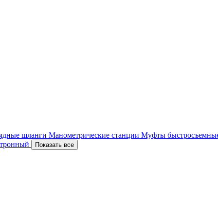
ядные шланги
Манометрические станции
Муфты быстросъемны
ектронный
Показать все