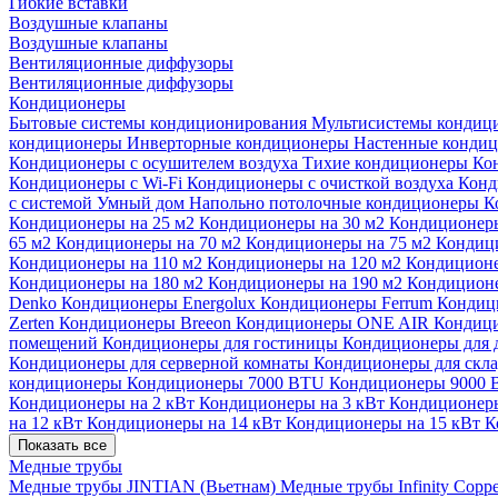
Гибкие вставки
Воздушные клапаны
Воздушные клапаны
Вентиляционные диффузоры
Вентиляционные диффузоры
Кондиционеры
Бытовые системы кондиционирования
Мультисистемы кондиц
кондиционеры
Инверторные кондиционеры
Настенные конди
Кондиционеры с осушителем воздуха
Тихие кондиционеры
Ко
Кондиционеры с Wi-Fi
Кондиционеры с очисткой воздуха
Конд
с системой Умный дом
Напольно потолочные кондиционеры
К
Кондиционеры на 25 м2
Кондиционеры на 30 м2
Кондиционеры
65 м2
Кондиционеры на 70 м2
Кондиционеры на 75 м2
Кондиц
Кондиционеры на 110 м2
Кондиционеры на 120 м2
Кондиционе
Кондиционеры на 180 м2
Кондиционеры на 190 м2
Кондиционе
Denko
Кондиционеры Energolux
Кондиционеры Ferrum
Кондиц
Zerten
Кондиционеры Breeon
Кондиционеры ONE AIR
Кондици
помещений
Кондиционеры для гостиницы
Кондиционеры для 
Кондиционеры для серверной комнаты
Кондиционеры для скл
кондиционеры
Кондиционеры 7000 BTU
Кондиционеры 9000
Кондиционеры на 2 кВт
Кондиционеры на 3 кВт
Кондиционеры
на 12 кВт
Кондиционеры на 14 кВт
Кондиционеры на 15 кВт
К
Показать все
Медные трубы
Медные трубы JINTIAN (Вьетнам)
Медные трубы Infinity Copp