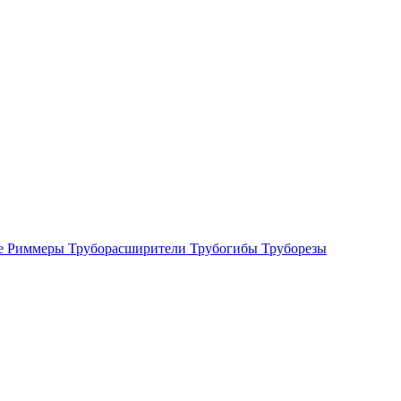
е
Риммеры
Труборасширители
Трубогибы
Труборезы