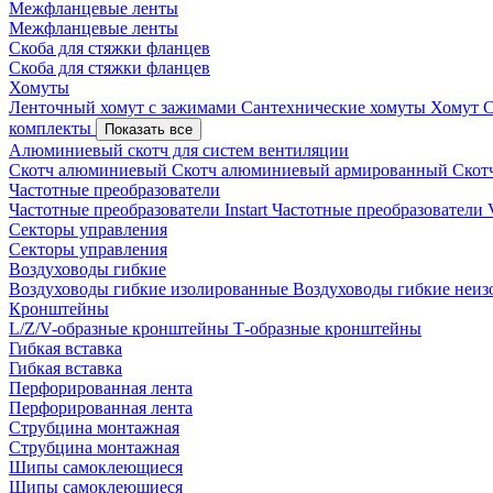
Межфланцевые ленты
Межфланцевые ленты
Скоба для стяжки фланцев
Скоба для стяжки фланцев
Хомуты
Ленточный хомут с зажимами
Сантехнические хомуты
Хомут 
комплекты
Показать все
Алюминиевый скотч для систем вентиляции
Скотч алюминиевый
Скотч алюминиевый армированный
Скот
Частотные преобразователи
Частотные преобразователи Instart
Частотные преобразовател
Секторы управления
Секторы управления
Воздуховоды гибкие
Воздуховоды гибкие изолированные
Воздуховоды гибкие неи
Кронштейны
L/Z/V-образные кронштейны
Т-образные кронштейны
Гибкая вставка
Гибкая вставка
Перфорированная лента
Перфорированная лента
Струбцина монтажная
Струбцина монтажная
Шипы самоклеющиеся
Шипы самоклеющиеся