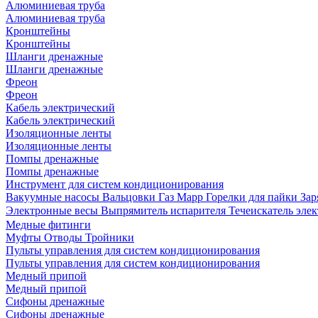
Алюминиевая труба
Алюминиевая труба
Кронштейны
Кронштейны
Шланги дренажные
Шланги дренажные
Фреон
Фреон
Кабель электрический
Кабель электрический
Изоляционные ленты
Изоляционные ленты
Помпы дренажные
Помпы дренажные
Инструмент для систем кондиционирования
Вакуумные насосы
Вальцовки
Газ Mapp
Горелки для пайки
Зар
Электронные весы
Выпрямитель испарителя
Течеискатель эл
Медные фитинги
Муфты
Отводы
Тройники
Пульты управления для систем кондиционирования
Пульты управления для систем кондиционирования
Медный припой
Медный припой
Сифоны дренажные
Сифоны дренажные