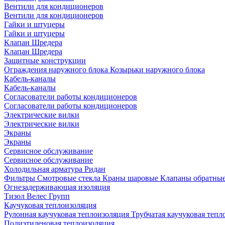
Вентили для кондиционеров
Вентили для кондиционеров
Гайки и штуцеры
Гайки и штуцеры
Клапан Шредера
Клапан Шредера
Защитные конструкции
Ограждения наружного блока
Козырьки наружного блока
Кабель-каналы
Кабель-каналы
Согласователи работы кондиционеров
Согласователи работы кондиционеров
Электрические вилки
Электрические вилки
Экраны
Экраны
Сервисное обслуживание
Сервисное обслуживание
Холодильная арматура Ридан
Фильтры
Смотровые стекла
Краны шаровые
Клапаны обратны
Огнезадерживающая изоляция
Тизол
Велес Групп
Каучуковая теплоизоляция
Рулонная каучуковая теплоизоляция
Трубчатая каучуковая теп
Полиэтиленовая теплоизоляция