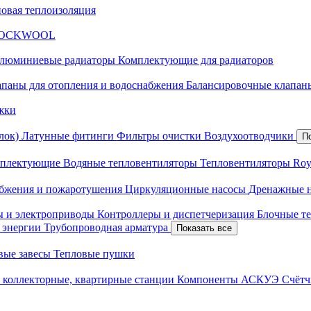
новая теплоизоляция
я ROCKWOOL
люминиевые радиаторы
Комплектующие для радиаторов
апаны для отопления и водоснабжения
Балансировочные клапаны
жки
лок)
Латунные фитинги
Фильтры очистки
Воздухоотводчики
П
плектующие
Водяные тепловентиляторы
Тепловентиляторы Roy
абжения и пожаротушения
Циркуляционные насосы
Дренажные 
ы и электроприводы
Контроллеры и диспетчеризация
Блочные т
й энергии
Трубопроводная арматура
Показать все
вые завесы
Тепловые пушки
 коллекторные, квартирные станции
Компоненты АСКУЭ
Счётч