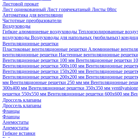
Листовой прокат
Лист оцинкованный
Лист горячекатаный
Листы 08пс
Автоматика для вентиляции
Частотные преобразователи
Воздуховоды
Гибкие алюминиевые воздуховоды
Теплоизолированные возд
воздуховоды
Воздуховоды для напольных (мобильных) конди
Вентиляционные решетки
Пластиковые вентиляционные решетки
Алюминиевые вентиля
вентиляционные решетки
Настенные вентиляционные решетк
Вентиляционные решетки 100 мм
Вентиляционные решетки 1
Вентиляционные решетки 500х100 мм
Вентиляционные решет
Вентиляционные решетки 150х200 мм
Вентиляционные решет
Вентиляционные решетки 200х200 мм
Вентиляционные решет
мм
Вентиляционные решетки 250 мм мм
Вентиляционные реш
300х400 мм
Вентиляционные решетки 350х350 мм
ventilyatsio
решетки 550х550 мм
Вентиляционные решетки 600х600 мм
Ве
Дроссель клапаны
Дроссель клапаны
Фланцы
Фланцы
Анемостаты
Анемостаты
Гибкие вставки