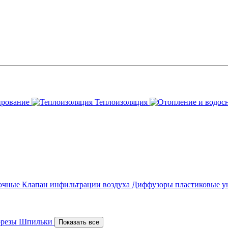
ирование
Теплоизоляция
точные
Клапан инфильтрации воздуха
Диффузоры пластиковые у
орезы
Шпильки
Показать все