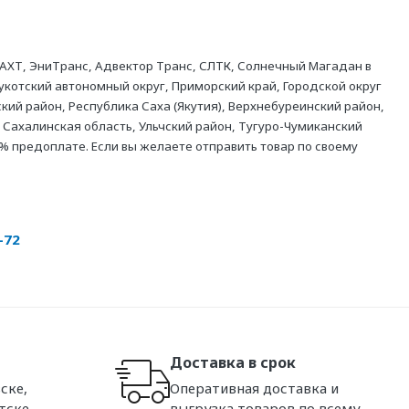
АХТ, ЭниТранс, Адвектор Транс, СЛТК, Солнечный Магадан в
укотский автономный округ, Приморский край, Городской округ
кий район, Республика Саха (Якутия), Верхнебуреинский район,
 Сахалинская область, Ульчский район, Тугуро-Чумиканский
% предоплате. Если вы желаете отправить товар по своему
-72
Доставка в срок
ске,
Оперативная доставка и
тске,
выгрузка товаров по всему