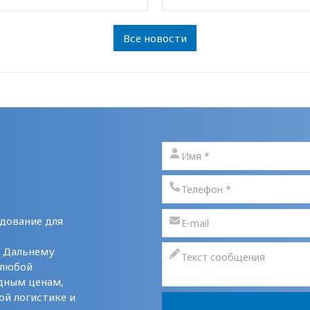
Все новости
дование для
у Дальнему
 любой
дным ценам,
ой логистике и