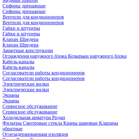
Медный припой
Сифоны дренажные
Сифоны дренажные
Вентили для кондиционеров
Вентили для кондиционеров
Гайки и штуцеры
Гайки и штуцеры
Клапан Шредера
Клапан Шредера
Защитные конструкции
Ограждения наружного блока
Козырьки наружного блока
Кабель-каналы
Кабель-каналы
Согласователи работы кондиционеров
Согласователи работы кондиционеров
Электрические вилки
Электрические вилки
Экраны
Экраны
Сервисное обслуживание
Сервисное обслуживание
Холодильная арматура Ридан
Фильтры
Смотровые стекла
Краны шаровые
Клапаны
обратные
Огнезадерживающая изоляция