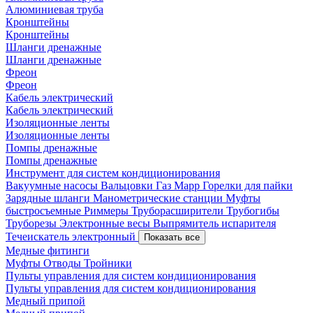
Алюминиевая труба
Кронштейны
Кронштейны
Шланги дренажные
Шланги дренажные
Фреон
Фреон
Кабель электрический
Кабель электрический
Изоляционные ленты
Изоляционные ленты
Помпы дренажные
Помпы дренажные
Инструмент для систем кондиционирования
Вакуумные насосы
Вальцовки
Газ Mapp
Горелки для пайки
Зарядные шланги
Манометрические станции
Муфты
быстросъемные
Риммеры
Труборасширители
Трубогибы
Труборезы
Электронные весы
Выпрямитель испарителя
Течеискатель электронный
Показать все
Медные фитинги
Муфты
Отводы
Тройники
Пульты управления для систем кондиционирования
Пульты управления для систем кондиционирования
Медный припой