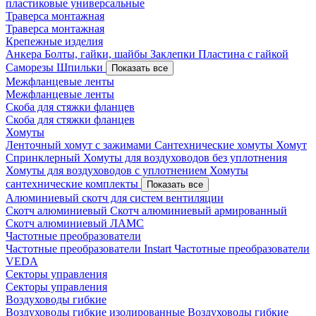
пластиковые универсальные
Траверса монтажная
Траверса монтажная
Крепежные изделия
Анкера
Болты, гайки, шайбы
Заклепки
Пластина с гайкой
Саморезы
Шпильки
Показать все
Межфланцевые ленты
Межфланцевые ленты
Скоба для стяжки фланцев
Скоба для стяжки фланцев
Хомуты
Ленточный хомут с зажимами
Сантехнические хомуты
Хомут
Спринклерный
Хомуты для воздуховодов без уплотнения
Хомуты для воздуховодов с уплотнением
Хомуты
сантехнические комплекты
Показать все
Алюминиевый скотч для систем вентиляции
Скотч алюминиевый
Скотч алюминиевый армированный
Скотч алюминиевый ЛАМС
Частотные преобразователи
Частотные преобразователи Instart
Частотные преобразователи
VEDA
Секторы управления
Секторы управления
Воздуховоды гибкие
Воздуховоды гибкие изолированные
Воздуховоды гибкие