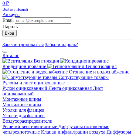
0 ₽
Войти / Новый
Аккаунт
Email
Пароль
Вход
Зарегистрироваться
Забыли пароль?
Каталог
Вентиляция
Кондиционирование
Теплоизоляция
Отопление и водоснабжение
Сопутствующие товары
Рулоны и лист оцинкованные
Рулон оцинкованный
Лента оцинкованная
Лист
оцинкованный
Монтажные шины
Монтажные шины
Уголки для фланцев
Уголки для фланцев
Воздухораспределители
Решетки вентиляционные
Диффузоры потолочные
четырехпоточные
Клапан инфильтрации воздуха
Диффузоры