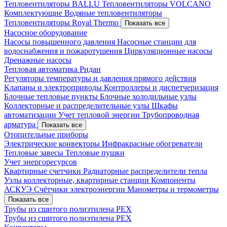
Тепловентиляторы BALLU
Тепловентиляторы VOLCANO
Комплектующие
Водяные тепловентиляторы
Тепловентиляторы Royal Thermo
Показать все
Насосное оборудование
Насосы повышенного давления
Насосные станции для
водоснабжения и пожаротушения
Циркуляционные насосы
Дренажные насосы
Тепловая автоматика Ридан
Регуляторы температуры и давления прямого действия
Клапаны и электроприводы
Контроллеры и диспетчеризация
Блочные тепловые пункты
Блочные холодильные узлы
Коллекторные и распределительные узлы
Шкафы
автоматизации
Учет тепловой энергии
Трубопроводная
арматура
Показать все
Отопительные приборы
Электрические конвекторы
Инфракрасные обогреватели
Тепловые завесы
Тепловые пушки
Учет энергоресурсов
Квартирные счетчики
Радиаторные распределители тепла
Узлы коллекторные, квартирные станции
Компоненты
АСКУЭ
Счётчики электроэнергии
Манометры и термометры
Показать все
Трубы из сшитого полиэтилена PEX
Трубы из сшитого полиэтилена PEX