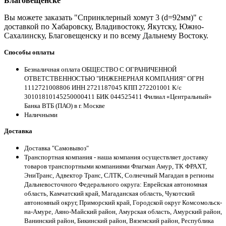
Благовещенске
Вы можете заказать "Спринклерный хомут 3 (d=92мм)" с
доставкой по Хабаровску, Владивостоку, Якутску, Южно-
Сахалинску, Благовещенску и по всему Дальнему Востоку.
Способы оплаты
Безналичная оплата ОБЩЕСТВО С ОГРАНИЧЕННОЙ
ОТВЕТСТВЕННОСТЬЮ "ИНЖЕНЕРНАЯ КОМПАНИЯ" ОГРН
1112721008806 ИНН 2721187045 КПП 272201001 К/с
30101810145250000411 БИК 044525411 Филиал «Центральный»
Банка ВТБ (ПАО) в г. Москве
Наличными
Доставка
Доставка "Самовывоз"
Транспортная компания - наша компания осуществляет доставку
товаров транспортными компаниями Флагман Амур, ТК ФРАХТ,
ЭниТранс, Адвектор Транс, СЛТК, Солнечный Магадан в регионы
Дальневосточного Федерального округа: Еврейская автономная
область, Камчатский край, Магаданская область, Чукотский
автономный округ, Приморский край, Городской округ Комсомольск-
на-Амуре, Аяно-Майский район, Амурская область, Амурский район,
Ванинский район, Бикинский район, Вяземский район, Республика