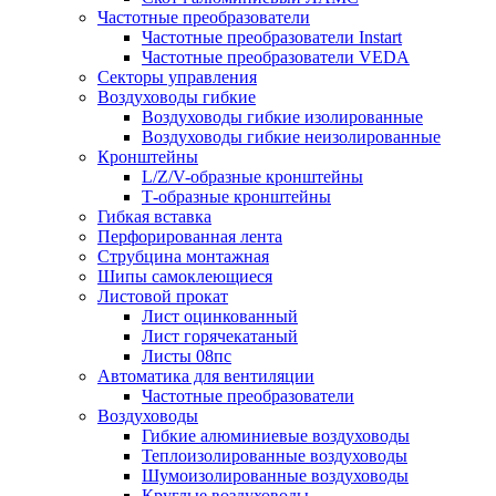
Частотные преобразователи
Частотные преобразователи Instart
Частотные преобразователи VEDA
Секторы управления
Воздуховоды гибкие
Воздуховоды гибкие изолированные
Воздуховоды гибкие неизолированные
Кронштейны
L/Z/V-образные кронштейны
Т-образные кронштейны
Гибкая вставка
Перфорированная лента
Струбцина монтажная
Шипы самоклеющиеся
Листовой прокат
Лист оцинкованный
Лист горячекатаный
Листы 08пс
Автоматика для вентиляции
Частотные преобразователи
Воздуховоды
Гибкие алюминиевые воздуховоды
Теплоизолированные воздуховоды
Шумоизолированные воздуховоды
Круглые воздуховоды