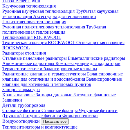
Тизол
Велес Групп
Каучуковая теплоизоляция
Рулонная каучуковая теплоизоляция
Трубчатая каучуковая
теплоизоляция
Аксессуары для теплоизоляции
Полиэтиленовая теплоизоляция
Рулонная полиэтиленовая теплоизоляция
Трубчатая
полиэтиленовая теплоизоляция
Теплоизоляция ROCKWOOL
Техническая изоляция ROCKWOOL
Огнезащитная изоляция
ROCKWOOL
Радиаторы отопления
Стальные панельные радиаторы
Биметаллические радиаторы
Алюминиевые радиаторы
Комплектующие для радиаторов
Термостатические и балансировочные клапаны
Радиаторные клапаны и терморегуляторы
Балансировочные
клапаны для отопления и водоснабжения
Балансировочные
клапаны для котельных и тепловых пунктов
Запорная арматура
Краны шаровые
Затворы дисковые
Заглушки фланцевые
Задвижки
Детали трубопровода
Стальные фитинги
Стальные фланцы
Чугунные фитинги
(Грувлок)
Латунные фитинги
Фильтры очистки
Воздухоотводчики
Показать все
Тепловентиляторы и комплектующие