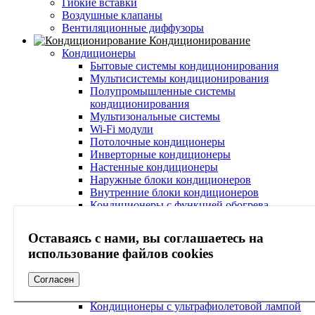
Гибкие вставки
Воздушные клапаны
Вентиляционные диффузоры
Кондиционирование
Кондиционеры
Бытовые системы кондиционирования
Мультисистемы кондиционирования
Полупромышленные системы
кондиционирования
Мультизональные системы
Wi-Fi модули
Потолочные кондиционеры
Инверторные кондиционеры
Настенные кондиционеры
Наружные блоки кондиционеров
Внутренние блоки кондиционеров
Кондиционеры с функцией обогрева
Кондиционеры с осушителем воздуха
Тихие кондиционеры
Оставаясь с нами, вы соглашаетесь на
Кондиционеры с зимним комплектом
использование файлов cookies
Кондиционеры с системой самоочистки
Кондиционеры с ионизатором воздуха
Согласен
Кондиционеры с Wi-Fi
Кондиционеры с очисткой воздуха
Кондиционеры с ультрафиолетовой лампой