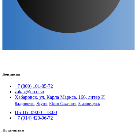
Контакты
+7 (800) 101-85-72
zakaz@e-co.su
Хабаровск, ул. Карла Маркса, 166, литер И
Владивосток
,
Якутск
,
Южно-Сахалинск
,
Благовещенск
Пн-Пт: 09:00 - 18:00
+7 (914) 420-06-72
Поделиться