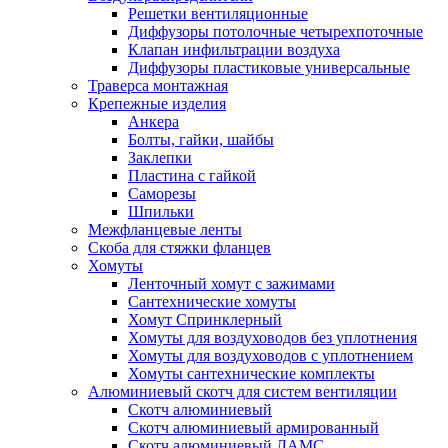
Решетки вентиляционные
Диффузоры потолочные четырехпоточные
Клапан инфильтрации воздуха
Диффузоры пластиковые универсальные
Траверса монтажная
Крепежные изделия
Анкера
Болты, гайки, шайбы
Заклепки
Пластина с гайкой
Саморезы
Шпильки
Межфланцевые ленты
Скоба для стяжки фланцев
Хомуты
Ленточный хомут с зажимами
Сантехнические хомуты
Хомут Спринклерный
Хомуты для воздуховодов без уплотнения
Хомуты для воздуховодов с уплотнением
Хомуты сантехнические комплекты
Алюминиевый скотч для систем вентиляции
Скотч алюминиевый
Скотч алюминиевый армированный
Скотч алюминиевый ЛАМС