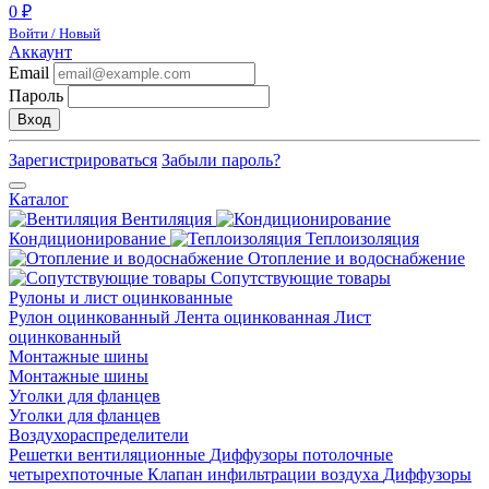
0 ₽
Войти / Новый
Аккаунт
Email
Пароль
Вход
Зарегистрироваться
Забыли пароль?
Каталог
Вентиляция
Кондиционирование
Теплоизоляция
Отопление и водоснабжение
Сопутствующие товары
Рулоны и лист оцинкованные
Рулон оцинкованный
Лента оцинкованная
Лист
оцинкованный
Монтажные шины
Монтажные шины
Уголки для фланцев
Уголки для фланцев
Воздухораспределители
Решетки вентиляционные
Диффузоры потолочные
четырехпоточные
Клапан инфильтрации воздуха
Диффузоры