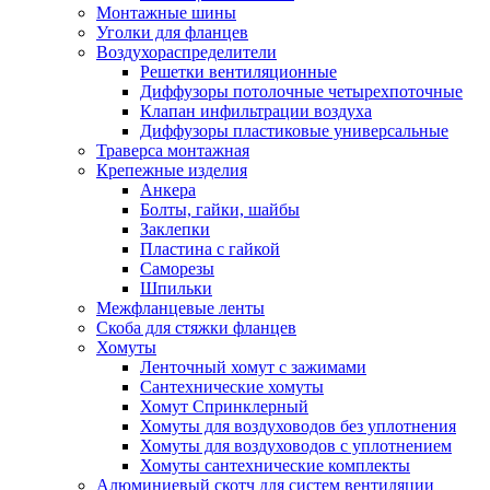
Монтажные шины
Уголки для фланцев
Воздухораспределители
Решетки вентиляционные
Диффузоры потолочные четырехпоточные
Клапан инфильтрации воздуха
Диффузоры пластиковые универсальные
Траверса монтажная
Крепежные изделия
Анкера
Болты, гайки, шайбы
Заклепки
Пластина с гайкой
Саморезы
Шпильки
Межфланцевые ленты
Скоба для стяжки фланцев
Хомуты
Ленточный хомут с зажимами
Сантехнические хомуты
Хомут Спринклерный
Хомуты для воздуховодов без уплотнения
Хомуты для воздуховодов с уплотнением
Хомуты сантехнические комплекты
Алюминиевый скотч для систем вентиляции