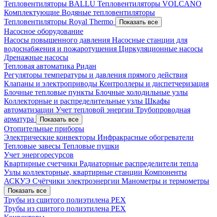
Тепловентиляторы BALLU
Тепловентиляторы VOLCANO
Комплектующие
Водяные тепловентиляторы
Тепловентиляторы Royal Thermo
Показать все
Насосное оборудование
Насосы повышенного давления
Насосные станции для
водоснабжения и пожаротушения
Циркуляционные насосы
Дренажные насосы
Тепловая автоматика Ридан
Регуляторы температуры и давления прямого действия
Клапаны и электроприводы
Контроллеры и диспетчеризация
Блочные тепловые пункты
Блочные холодильные узлы
Коллекторные и распределительные узлы
Шкафы
автоматизации
Учет тепловой энергии
Трубопроводная
арматура
Показать все
Отопительные приборы
Электрические конвекторы
Инфракрасные обогреватели
Тепловые завесы
Тепловые пушки
Учет энергоресурсов
Квартирные счетчики
Радиаторные распределители тепла
Узлы коллекторные, квартирные станции
Компоненты
АСКУЭ
Счётчики электроэнергии
Манометры и термометры
Показать все
Трубы из сшитого полиэтилена PEX
Трубы из сшитого полиэтилена PEX