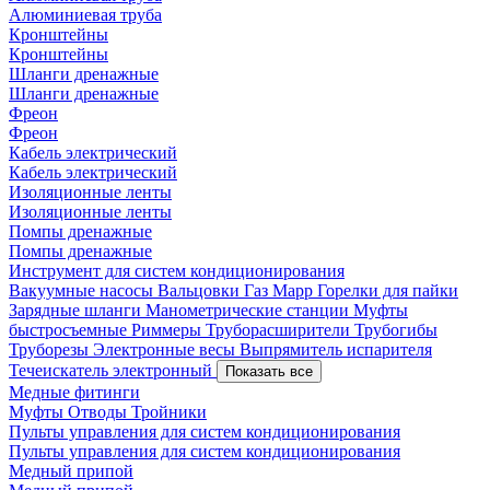
Алюминиевая труба
Кронштейны
Кронштейны
Шланги дренажные
Шланги дренажные
Фреон
Фреон
Кабель электрический
Кабель электрический
Изоляционные ленты
Изоляционные ленты
Помпы дренажные
Помпы дренажные
Инструмент для систем кондиционирования
Вакуумные насосы
Вальцовки
Газ Mapp
Горелки для пайки
Зарядные шланги
Манометрические станции
Муфты
быстросъемные
Риммеры
Труборасширители
Трубогибы
Труборезы
Электронные весы
Выпрямитель испарителя
Течеискатель электронный
Показать все
Медные фитинги
Муфты
Отводы
Тройники
Пульты управления для систем кондиционирования
Пульты управления для систем кондиционирования
Медный припой