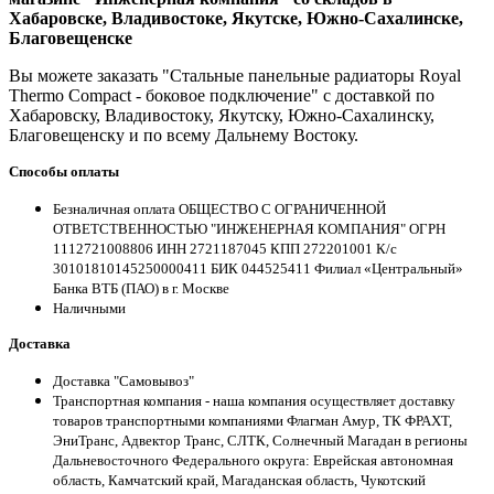
Хабаровске, Владивостоке, Якутске, Южно-Сахалинске,
Благовещенске
Вы можете заказать "Стальные панельные радиаторы Royal
Thermo Compact - боковое подключение" с доставкой по
Хабаровску, Владивостоку, Якутску, Южно-Сахалинску,
Благовещенску и по всему Дальнему Востоку.
Способы оплаты
Безналичная оплата ОБЩЕСТВО С ОГРАНИЧЕННОЙ
ОТВЕТСТВЕННОСТЬЮ "ИНЖЕНЕРНАЯ КОМПАНИЯ" ОГРН
1112721008806 ИНН 2721187045 КПП 272201001 К/с
30101810145250000411 БИК 044525411 Филиал «Центральный»
Банка ВТБ (ПАО) в г. Москве
Наличными
Доставка
Доставка "Самовывоз"
Транспортная компания - наша компания осуществляет доставку
товаров транспортными компаниями Флагман Амур, ТК ФРАХТ,
ЭниТранс, Адвектор Транс, СЛТК, Солнечный Магадан в регионы
Дальневосточного Федерального округа: Еврейская автономная
область, Камчатский край, Магаданская область, Чукотский