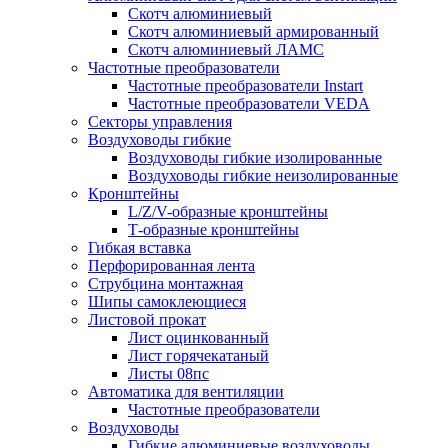
Скотч алюминиевый
Скотч алюминиевый армированный
Скотч алюминиевый ЛАМС
Частотные преобразователи
Частотные преобразователи Instart
Частотные преобразователи VEDA
Секторы управления
Воздуховоды гибкие
Воздуховоды гибкие изолированные
Воздуховоды гибкие неизолированные
Кронштейны
L/Z/V-образные кронштейны
Т-образные кронштейны
Гибкая вставка
Перфорированная лента
Струбцина монтажная
Шипы самоклеющиеся
Листовой прокат
Лист оцинкованный
Лист горячекатаный
Листы 08пс
Автоматика для вентиляции
Частотные преобразователи
Воздуховоды
Гибкие алюминиевые воздуховоды