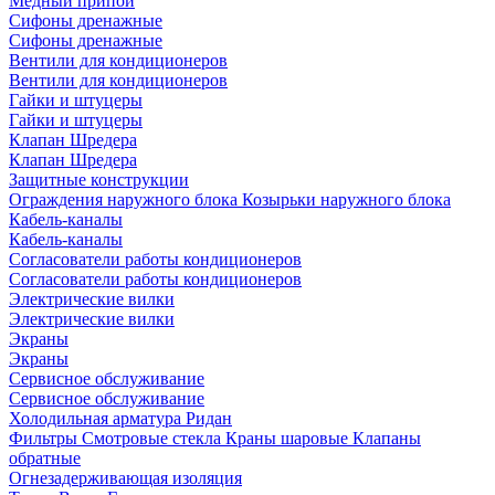
Медный припой
Сифоны дренажные
Сифоны дренажные
Вентили для кондиционеров
Вентили для кондиционеров
Гайки и штуцеры
Гайки и штуцеры
Клапан Шредера
Клапан Шредера
Защитные конструкции
Ограждения наружного блока
Козырьки наружного блока
Кабель-каналы
Кабель-каналы
Согласователи работы кондиционеров
Согласователи работы кондиционеров
Электрические вилки
Электрические вилки
Экраны
Экраны
Сервисное обслуживание
Сервисное обслуживание
Холодильная арматура Ридан
Фильтры
Смотровые стекла
Краны шаровые
Клапаны
обратные
Огнезадерживающая изоляция