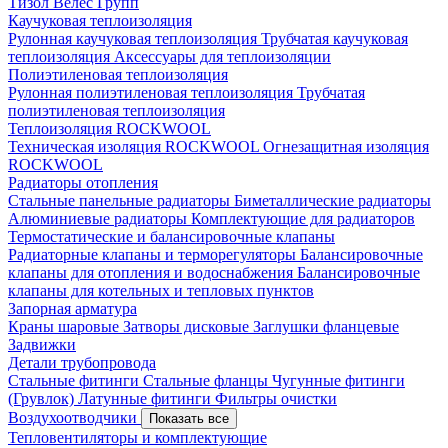
Тизол
Велес Групп
Каучуковая теплоизоляция
Рулонная каучуковая теплоизоляция
Трубчатая каучуковая
теплоизоляция
Аксессуары для теплоизоляции
Полиэтиленовая теплоизоляция
Рулонная полиэтиленовая теплоизоляция
Трубчатая
полиэтиленовая теплоизоляция
Теплоизоляция ROCKWOOL
Техническая изоляция ROCKWOOL
Огнезащитная изоляция
ROCKWOOL
Радиаторы отопления
Стальные панельные радиаторы
Биметаллические радиаторы
Алюминиевые радиаторы
Комплектующие для радиаторов
Термостатические и балансировочные клапаны
Радиаторные клапаны и терморегуляторы
Балансировочные
клапаны для отопления и водоснабжения
Балансировочные
клапаны для котельных и тепловых пунктов
Запорная арматура
Краны шаровые
Затворы дисковые
Заглушки фланцевые
Задвижки
Детали трубопровода
Стальные фитинги
Стальные фланцы
Чугунные фитинги
(Грувлок)
Латунные фитинги
Фильтры очистки
Воздухоотводчики
Показать все
Тепловентиляторы и комплектующие