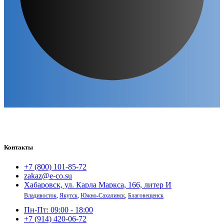
Контакты
+7 (800) 101-85-72
zakaz@e-co.su
Хабаровск, ул. Карла Маркса, 166, литер И
Владивосток
,
Якутск
,
Южно-Сахалинск
,
Благовещенск
Пн-Пт: 09:00 - 18:00
+7 (914) 420-06-72