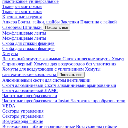
пластиковые универсальные
Траверса монтажная
Траверса монтажная
Крепежные изделия
Анкера
Болты, гайки, шайбы
Заклепки
Пластина с гайкой
Саморезы
Шпильки
Показать все
Межфланцевые ленты
Межфланцевые ленты
Скоба для стяжки фланцев
Скоба для стяжки фланцев
Хомуты
Ленточный хомут с зажимами
Сантехнические хомуты
Хомут
Спринклерный
Хомуты для воздуховодов без уплотнения
Хомуты для воздуховодов с уплотнением
Хомуты
сантехнические комплекты
Показать все
Алюминиевый скотч для систем вентиляции
Скотч алюминиевый
Скотч алюминиевый армированный
Скотч алюминиевый ЛАМС
Частотные преобразователи
Частотные преобразователи Instart
Частотные преобразователи
VEDA
Секторы управления
Секторы управления
Воздуховоды гибкие
Воздуховоды гибкие изолированные
Воздуховоды гибкие