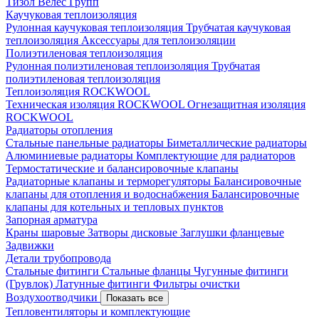
Тизол
Велес Групп
Каучуковая теплоизоляция
Рулонная каучуковая теплоизоляция
Трубчатая каучуковая
теплоизоляция
Аксессуары для теплоизоляции
Полиэтиленовая теплоизоляция
Рулонная полиэтиленовая теплоизоляция
Трубчатая
полиэтиленовая теплоизоляция
Теплоизоляция ROCKWOOL
Техническая изоляция ROCKWOOL
Огнезащитная изоляция
ROCKWOOL
Радиаторы отопления
Стальные панельные радиаторы
Биметаллические радиаторы
Алюминиевые радиаторы
Комплектующие для радиаторов
Термостатические и балансировочные клапаны
Радиаторные клапаны и терморегуляторы
Балансировочные
клапаны для отопления и водоснабжения
Балансировочные
клапаны для котельных и тепловых пунктов
Запорная арматура
Краны шаровые
Затворы дисковые
Заглушки фланцевые
Задвижки
Детали трубопровода
Стальные фитинги
Стальные фланцы
Чугунные фитинги
(Грувлок)
Латунные фитинги
Фильтры очистки
Воздухоотводчики
Показать все
Тепловентиляторы и комплектующие