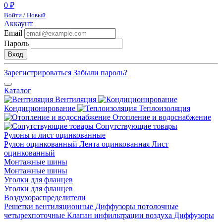
0 ₽
Войти / Новый
Аккаунт
Email
Пароль
Вход
Зарегистрироваться
Забыли пароль?
Каталог
Вентиляция
Кондиционирование
Теплоизоляция
Отопление и водоснабжение
Сопутствующие товары
Рулоны и лист оцинкованные
Рулон оцинкованный
Лента оцинкованная
Лист
оцинкованный
Монтажные шины
Монтажные шины
Уголки для фланцев
Уголки для фланцев
Воздухораспределители
Решетки вентиляционные
Диффузоры потолочные
четырехпоточные
Клапан инфильтрации воздуха
Диффузоры