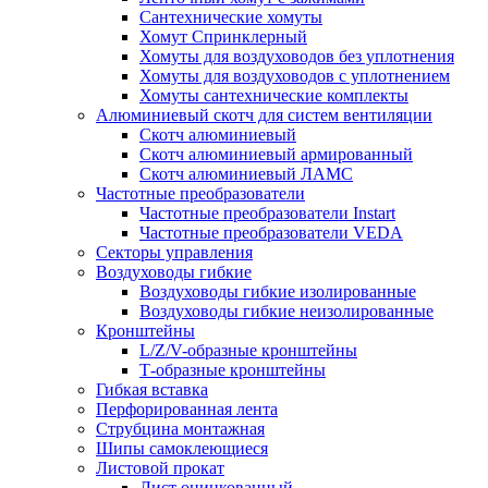
Сантехнические хомуты
Хомут Спринклерный
Хомуты для воздуховодов без уплотнения
Хомуты для воздуховодов с уплотнением
Хомуты сантехнические комплекты
Алюминиевый скотч для систем вентиляции
Скотч алюминиевый
Скотч алюминиевый армированный
Скотч алюминиевый ЛАМС
Частотные преобразователи
Частотные преобразователи Instart
Частотные преобразователи VEDA
Секторы управления
Воздуховоды гибкие
Воздуховоды гибкие изолированные
Воздуховоды гибкие неизолированные
Кронштейны
L/Z/V-образные кронштейны
Т-образные кронштейны
Гибкая вставка
Перфорированная лента
Струбцина монтажная
Шипы самоклеющиеся
Листовой прокат
Лист оцинкованный