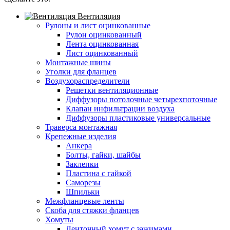
Вентиляция
Рулоны и лист оцинкованные
Рулон оцинкованный
Лента оцинкованная
Лист оцинкованный
Монтажные шины
Уголки для фланцев
Воздухораспределители
Решетки вентиляционные
Диффузоры потолочные четырехпоточные
Клапан инфильтрации воздуха
Диффузоры пластиковые универсальные
Траверса монтажная
Крепежные изделия
Анкера
Болты, гайки, шайбы
Заклепки
Пластина с гайкой
Саморезы
Шпильки
Межфланцевые ленты
Скоба для стяжки фланцев
Хомуты
Ленточный хомут с зажимами