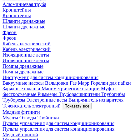
Алюминиевая труба
Кронштейны
Кронштейны
Шланги дренажные
Шланги дренажные
Фреон
Фреон
Кабель электрический
Кабель электрический
Изоляционные ленты
Изоляционные ленты
Помпы дренажные
Помпы дренажные
Инструмент для систем кондиционирования
Вакуумные насосы
Вальцовки
Газ Mapp
Горелки для пайки
Зарядные шланги
Манометрические станции
Муфты
быстросъемные
Риммеры
Труборасширители
Трубогибы
Труборезы
Электронные весы
Выпрямитель испарителя
Течеискатель электронный
Показать все
Медные фитинги
Муфты
Отводы
Тройники
Пульты управления для систем кондиционирования
Пульты управления для систем кондиционирования
Медный припой