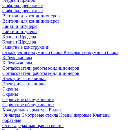
Медный припой
Сифоны дренажные
Сифоны дренажные
Вентили для кондиционеров
Вентили для кондиционеров
Гайки и штуцеры
Гайки и штуцеры
Клапан Шредера
Клапан Шредера
Защитные конструкции
Ограждения наружного блока
Козырьки наружного блока
Кабель-каналы
Кабель-каналы
Согласователи работы кондиционеров
Согласователи работы кондиционеров
Электрические вилки
Электрические вилки
Экраны
Экраны
Сервисное обслуживание
Сервисное обслуживание
Холодильная арматура Ридан
Фильтры
Смотровые стекла
Краны шаровые
Клапаны
обратные
Огнезадерживающая изоляция