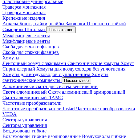
пластиковые универсальные
Траверса монтажная
Траверса монтажная
Крепежные изделия
Анкера
Болты, гайки, шайбы
Заклепки
Пластина с гайкой
Саморезы
Шпильки
Показать все
Межфланцевые ленты
Межфланцевые ленты
Скоба для стяжки фланцев
Скоба для стяжки фланцев
Хомуты
Ленточный хомут с зажимами
Сантехнические хомуты
Хомут
Спринклерный
Хомуты для воздуховодов без уплотнения
Хомуты для воздуховодов с уплотнением
Хомуты
сантехнические комплекты
Показать все
Алюминиевый скотч для систем вентиляции
Скотч алюминиевый
Скотч алюминиевый армированный
Скотч алюминиевый ЛАМС
Частотные преобразователи
Частотные преобразователи Instart
Частотные преобразователи
VEDA
Секторы управления
Секторы управления
Воздуховоды гибкие
Воздуховоды гибкие изолированные
Воздуховоды гибкие