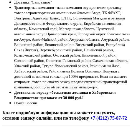
Доставка "Самовывоз"
Транспортная компания - наша компания осуществляет доставку
товаров транспортными компаниями Флагман Амур, ТК ФРАХТ,
ЭниТранс, Адвектор Транс, СЛТК, Солнечный Магадан в регионы
Дальневосточного Федерального округа: Еврейская автономная
область, Камчатский край, Магаданская область, Чукотский
автономный округ, Приморский край, Городской округ Комсомольск-
на-Амуре, Аяно-Майский район, Амурская область, Амурский район,
Ванинский район, Бикинский район, Вяземский район, Республика
Саха (Якутия), Верхнебуреинский район, Нанайский район,
Комсомольский район, Охотский район, Николаевский район,
Солнечный район, Советско-Гаванский район, Сахалинская область,
Ульчский район, Тугуро-Чумиканский район, Район имени Лазо,
Хабаровский район, Район имени Полины Осипенко. Покупки с
доставкой возможны только при 100% предоплате. Если вы желаете
отправить товар по своему заказу предпочтительной транспортной
компанией, сообщите об этом нашему менеджеру.
Доставка по городу - бесплатная доставка в Хабаровске и
Владивостоке при заказе от 30 000 руб.!
Почта России
Более подробную информацию вы можете получить,
оставив заявку онлайн, или по телефону
+7 (4212) 75-87-72