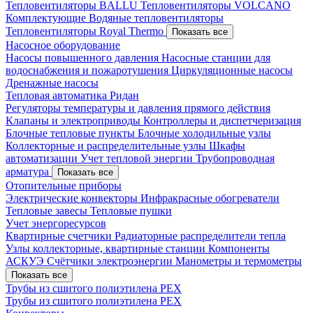
Тепловентиляторы BALLU
Тепловентиляторы VOLCANO
Комплектующие
Водяные тепловентиляторы
Тепловентиляторы Royal Thermo
Показать все
Насосное оборудование
Насосы повышенного давления
Насосные станции для
водоснабжения и пожаротушения
Циркуляционные насосы
Дренажные насосы
Тепловая автоматика Ридан
Регуляторы температуры и давления прямого действия
Клапаны и электроприводы
Контроллеры и диспетчеризация
Блочные тепловые пункты
Блочные холодильные узлы
Коллекторные и распределительные узлы
Шкафы
автоматизации
Учет тепловой энергии
Трубопроводная
арматура
Показать все
Отопительные приборы
Электрические конвекторы
Инфракрасные обогреватели
Тепловые завесы
Тепловые пушки
Учет энергоресурсов
Квартирные счетчики
Радиаторные распределители тепла
Узлы коллекторные, квартирные станции
Компоненты
АСКУЭ
Счётчики электроэнергии
Манометры и термометры
Показать все
Трубы из сшитого полиэтилена PEX
Трубы из сшитого полиэтилена PEX