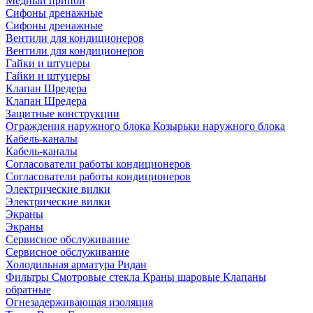
Медный припой
Сифоны дренажные
Сифоны дренажные
Вентили для кондиционеров
Вентили для кондиционеров
Гайки и штуцеры
Гайки и штуцеры
Клапан Шредера
Клапан Шредера
Защитные конструкции
Ограждения наружного блока
Козырьки наружного блока
Кабель-каналы
Кабель-каналы
Согласователи работы кондиционеров
Согласователи работы кондиционеров
Электрические вилки
Электрические вилки
Экраны
Экраны
Сервисное обслуживание
Сервисное обслуживание
Холодильная арматура Ридан
Фильтры
Смотровые стекла
Краны шаровые
Клапаны
обратные
Огнезадерживающая изоляция