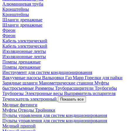
Алюминиевая труба
Кронштейны
Кронштейны
Шланги дренажные
Шланги дренажные
Фреон
Фреон
Кабель электрический
Кабель электрический
Изоляционные ленты
Изоляционные ленты
Помпы дренажные
Помпы дренажные
Инструмент для систем кондиционирования
Вакуумные насосы
Вальцовки
Газ Mapp
Горелки для пайки
Зарядные шланги
Манометрические станции
Муфты
быстросъемные
Риммеры
Труборасширители
Трубогибы
Труборезы
Электронные весы
Выпрямитель испарителя
Течеискатель электронный
Показать все
Медные фитинги
Муфты
Отводы
Тройники
Пульты управления для систем кондиционирования
Пульты управления для систем кондиционирования
Медный припой