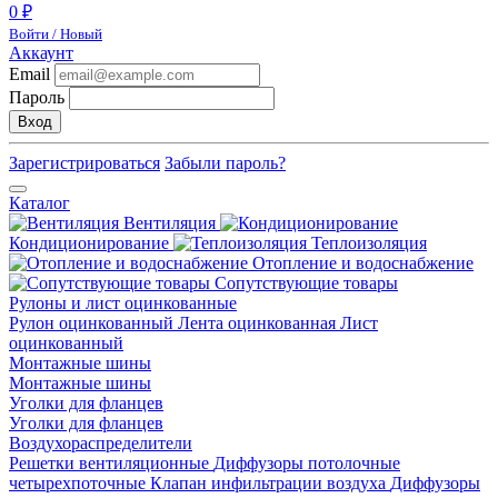
0 ₽
Войти / Новый
Аккаунт
Email
Пароль
Вход
Зарегистрироваться
Забыли пароль?
Каталог
Вентиляция
Кондиционирование
Теплоизоляция
Отопление и водоснабжение
Сопутствующие товары
Рулоны и лист оцинкованные
Рулон оцинкованный
Лента оцинкованная
Лист
оцинкованный
Монтажные шины
Монтажные шины
Уголки для фланцев
Уголки для фланцев
Воздухораспределители
Решетки вентиляционные
Диффузоры потолочные
четырехпоточные
Клапан инфильтрации воздуха
Диффузоры