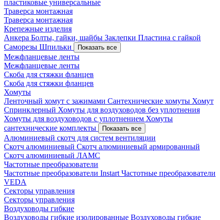
пластиковые универсальные
Траверса монтажная
Траверса монтажная
Крепежные изделия
Анкера
Болты, гайки, шайбы
Заклепки
Пластина с гайкой
Саморезы
Шпильки
Показать все
Межфланцевые ленты
Межфланцевые ленты
Скоба для стяжки фланцев
Скоба для стяжки фланцев
Хомуты
Ленточный хомут с зажимами
Сантехнические хомуты
Хомут
Спринклерный
Хомуты для воздуховодов без уплотнения
Хомуты для воздуховодов с уплотнением
Хомуты
сантехнические комплекты
Показать все
Алюминиевый скотч для систем вентиляции
Скотч алюминиевый
Скотч алюминиевый армированный
Скотч алюминиевый ЛАМС
Частотные преобразователи
Частотные преобразователи Instart
Частотные преобразователи
VEDA
Секторы управления
Секторы управления
Воздуховоды гибкие
Воздуховоды гибкие изолированные
Воздуховоды гибкие