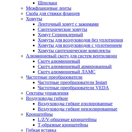
Шпильки
Межфланцевые ленты
Скоба для стяжки фланцев
Хомуты
Ленточный хомут с зажимами
Сантехнические хомуты
Хомут Спринклерный
Хомуты для воздуховодов без уплотнения
Хомуты для воздуховодов с уплотнением
Хомуты сантехнические комплекты
Алюминиевый скотч для систем вентиляции
Скотч алюминиевый
Скотч алюминиевый армированный
Скотч алюминиевый ЛАМС
Частотные преобразователи
Частотные преобразователи Instart
Частотные преобразователи VEDA
Секторы управления
Воздуховоды гибкие
Воздуховоды гибкие изолированные
Воздуховоды гибкие неизолированные
Кронштейны
L/Z/V-образные кронштейны
Т-образные кронштейны
Гибкая вставка