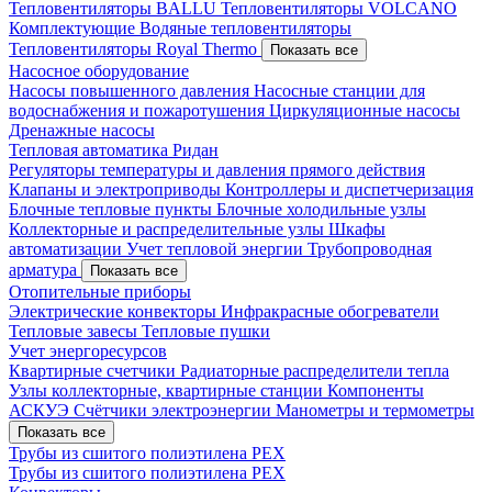
Тепловентиляторы BALLU
Тепловентиляторы VOLCANO
Комплектующие
Водяные тепловентиляторы
Тепловентиляторы Royal Thermo
Показать все
Насосное оборудование
Насосы повышенного давления
Насосные станции для
водоснабжения и пожаротушения
Циркуляционные насосы
Дренажные насосы
Тепловая автоматика Ридан
Регуляторы температуры и давления прямого действия
Клапаны и электроприводы
Контроллеры и диспетчеризация
Блочные тепловые пункты
Блочные холодильные узлы
Коллекторные и распределительные узлы
Шкафы
автоматизации
Учет тепловой энергии
Трубопроводная
арматура
Показать все
Отопительные приборы
Электрические конвекторы
Инфракрасные обогреватели
Тепловые завесы
Тепловые пушки
Учет энергоресурсов
Квартирные счетчики
Радиаторные распределители тепла
Узлы коллекторные, квартирные станции
Компоненты
АСКУЭ
Счётчики электроэнергии
Манометры и термометры
Показать все
Трубы из сшитого полиэтилена PEX
Трубы из сшитого полиэтилена PEX