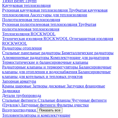
Тизол
Велес Групп
Каучуковая теплоизоляция
Рулонная каучуковая теплоизоляция
Трубчатая каучуковая
теплоизоляция
Аксессуары для теплоизоляции
Полиэтиленовая теплоизоляция
Рулонная полиэтиленовая теплоизоляция
Трубчатая
полиэтиленовая теплоизоляция
Теплоизоляция ROCKWOOL
Техническая изоляция ROCKWOOL
Огнезащитная изоляция
ROCKWOOL
Радиаторы отопления
Стальные панельные радиаторы
Биметаллические радиаторы
Алюминиевые радиаторы
Комплектующие для радиаторов
Термостатические и балансировочные клапаны
Радиаторные клапаны и терморегуляторы
Балансировочные
клапаны для отопления и водоснабжения
Балансировочные
клапаны для котельных и тепловых пунктов
Запорная арматура
Краны шаровые
Затворы дисковые
Заглушки фланцевые
Задвижки
Детали трубопровода
Стальные фитинги
Стальные фланцы
Чугунные фитинги
(Грувлок)
Латунные фитинги
Фильтры очистки
Воздухоотводчики
Показать все
Тепловентиляторы и комплектующие