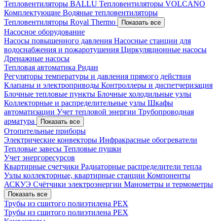
Тепловентиляторы BALLU
Тепловентиляторы VOLCANO
Комплектующие
Водяные тепловентиляторы
Тепловентиляторы Royal Thermo
Показать все
Насосное оборудование
Насосы повышенного давления
Насосные станции для
водоснабжения и пожаротушения
Циркуляционные насосы
Дренажные насосы
Тепловая автоматика Ридан
Регуляторы температуры и давления прямого действия
Клапаны и электроприводы
Контроллеры и диспетчеризация
Блочные тепловые пункты
Блочные холодильные узлы
Коллекторные и распределительные узлы
Шкафы
автоматизации
Учет тепловой энергии
Трубопроводная
арматура
Показать все
Отопительные приборы
Электрические конвекторы
Инфракрасные обогреватели
Тепловые завесы
Тепловые пушки
Учет энергоресурсов
Квартирные счетчики
Радиаторные распределители тепла
Узлы коллекторные, квартирные станции
Компоненты
АСКУЭ
Счётчики электроэнергии
Манометры и термометры
Показать все
Трубы из сшитого полиэтилена PEX
Трубы из сшитого полиэтилена PEX