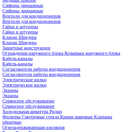
Медный припой
Сифоны дренажные
Сифоны дренажные
Вентили для кондиционеров
Вентили для кондиционеров
Гайки и штуцеры
Гайки и штуцеры
Клапан Шредера
Клапан Шредера
Защитные конструкции
Ограждения наружного блока
Козырьки наружного блока
Кабель-каналы
Кабель-каналы
Согласователи работы кондиционеров
Согласователи работы кондиционеров
Электрические вилки
Электрические вилки
Экраны
Экраны
Сервисное обслуживание
Сервисное обслуживание
Холодильная арматура Ридан
Фильтры
Смотровые стекла
Краны шаровые
Клапаны
обратные
Огнезадерживающая изоляция