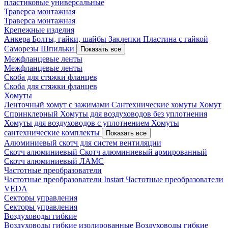
пластиковые универсальные
Траверса монтажная
Траверса монтажная
Крепежные изделия
Анкера
Болты, гайки, шайбы
Заклепки
Пластина с гайкой
Саморезы
Шпильки
Показать все
Межфланцевые ленты
Межфланцевые ленты
Скоба для стяжки фланцев
Скоба для стяжки фланцев
Хомуты
Ленточный хомут с зажимами
Сантехнические хомуты
Хомут
Спринклерный
Хомуты для воздуховодов без уплотнения
Хомуты для воздуховодов с уплотнением
Хомуты
сантехнические комплекты
Показать все
Алюминиевый скотч для систем вентиляции
Скотч алюминиевый
Скотч алюминиевый армированный
Скотч алюминиевый ЛАМС
Частотные преобразователи
Частотные преобразователи Instart
Частотные преобразователи
VEDA
Секторы управления
Секторы управления
Воздуховоды гибкие
Воздуховоды гибкие изолированные
Воздуховоды гибкие