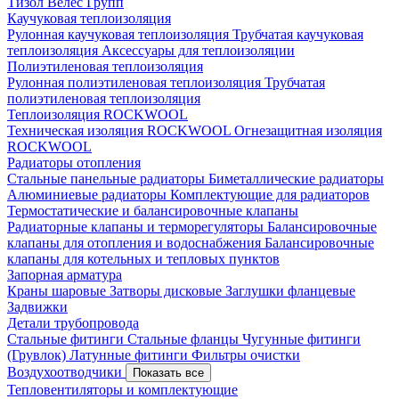
Тизол
Велес Групп
Каучуковая теплоизоляция
Рулонная каучуковая теплоизоляция
Трубчатая каучуковая
теплоизоляция
Аксессуары для теплоизоляции
Полиэтиленовая теплоизоляция
Рулонная полиэтиленовая теплоизоляция
Трубчатая
полиэтиленовая теплоизоляция
Теплоизоляция ROCKWOOL
Техническая изоляция ROCKWOOL
Огнезащитная изоляция
ROCKWOOL
Радиаторы отопления
Стальные панельные радиаторы
Биметаллические радиаторы
Алюминиевые радиаторы
Комплектующие для радиаторов
Термостатические и балансировочные клапаны
Радиаторные клапаны и терморегуляторы
Балансировочные
клапаны для отопления и водоснабжения
Балансировочные
клапаны для котельных и тепловых пунктов
Запорная арматура
Краны шаровые
Затворы дисковые
Заглушки фланцевые
Задвижки
Детали трубопровода
Стальные фитинги
Стальные фланцы
Чугунные фитинги
(Грувлок)
Латунные фитинги
Фильтры очистки
Воздухоотводчики
Показать все
Тепловентиляторы и комплектующие