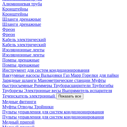
Алюминиевая труба
Кронштейны
Кронштейны
Шланги дренажные
Шланги дренажные
Фреон
Фреон
Кабель электрический
Кабель электрический
Изоляционные ленты
Изоляционные ленты
Помпы дренажные
Помпы дренажные
Инструмент для систем кондиционирования
Вакуумные насосы
Вальцовки
Газ Mapp
Горелки для пайки
Зарядные шланги
Манометрические станции
Муфты
быстросъемные
Риммеры
Труборасширители
Трубогибы
Труборезы
Электронные весы
Выпрямитель испарителя
Течеискатель электронный
Показать все
Медные фитинги
Муфты
Отводы
Тройники
Пульты управления для систем кондиционирования
Пульты управления для систем кондиционирования
Медный припой