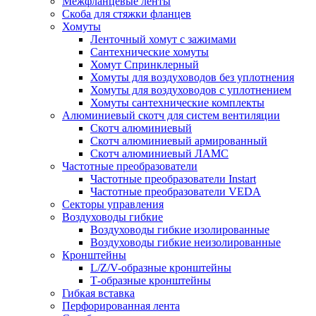
Межфланцевые ленты
Скоба для стяжки фланцев
Хомуты
Ленточный хомут с зажимами
Сантехнические хомуты
Хомут Спринклерный
Хомуты для воздуховодов без уплотнения
Хомуты для воздуховодов с уплотнением
Хомуты сантехнические комплекты
Алюминиевый скотч для систем вентиляции
Скотч алюминиевый
Скотч алюминиевый армированный
Скотч алюминиевый ЛАМС
Частотные преобразователи
Частотные преобразователи Instart
Частотные преобразователи VEDA
Секторы управления
Воздуховоды гибкие
Воздуховоды гибкие изолированные
Воздуховоды гибкие неизолированные
Кронштейны
L/Z/V-образные кронштейны
Т-образные кронштейны
Гибкая вставка
Перфорированная лента