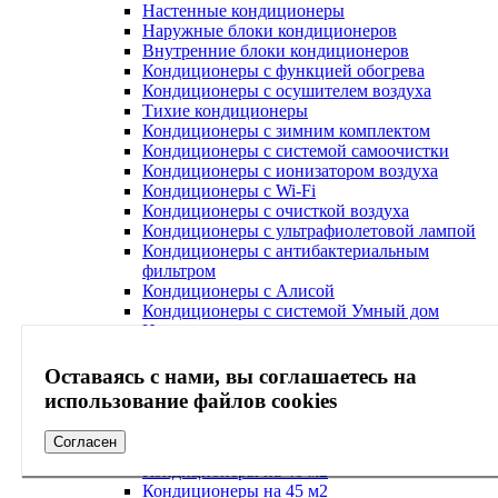
Настенные кондиционеры
Наружные блоки кондиционеров
Внутренние блоки кондиционеров
Кондиционеры с функцией обогрева
Кондиционеры с осушителем воздуха
Тихие кондиционеры
Кондиционеры с зимним комплектом
Кондиционеры с системой самоочистки
Кондиционеры с ионизатором воздуха
Кондиционеры с Wi-Fi
Кондиционеры с очисткой воздуха
Кондиционеры с ультрафиолетовой лампой
Кондиционеры с антибактериальным
фильтром
Кондиционеры с Алисой
Кондиционеры с системой Умный дом
Напольно потолочные кондиционеры
Кондиционеры по акции
Мультизональные VRF-VRV системы
Оставаясь с нами, вы соглашаетесь на
Аксессуары для кондиционера
использование файлов cookies
Кондиционеры на 20 м2
Кондиционеры на 25 м2
Согласен
Кондиционеры на 30 м2
Кондиционеры на 40 м2
Кондиционеры на 45 м2