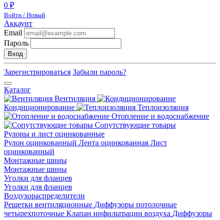
0 ₽
Войти / Новый
Аккаунт
Email
Пароль
Вход
Зарегистрироваться
Забыли пароль?
Каталог
Вентиляция
Кондиционирование
Теплоизоляция
Отопление и водоснабжение
Сопутствующие товары
Рулоны и лист оцинкованные
Рулон оцинкованный
Лента оцинкованная
Лист
оцинкованный
Монтажные шины
Монтажные шины
Уголки для фланцев
Уголки для фланцев
Воздухораспределители
Решетки вентиляционные
Диффузоры потолочные
четырехпоточные
Клапан инфильтрации воздуха
Диффузоры