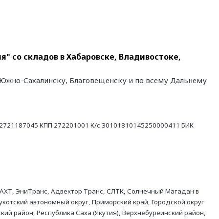
я" со складов в Хабаровске, Владивостоке,
у, Южно-Сахалинску, Благовещенску и по всему Дальнему
21187045 КПП 272201001 К/с 30101810145250000411 БИК
АХТ, ЭниТранс, Адвектор Транс, СЛТК, Солнечный Магадан в
укотский автономный округ, Приморский край, Городской округ
кий район, Республика Саха (Якутия), Верхнебуреинский район,