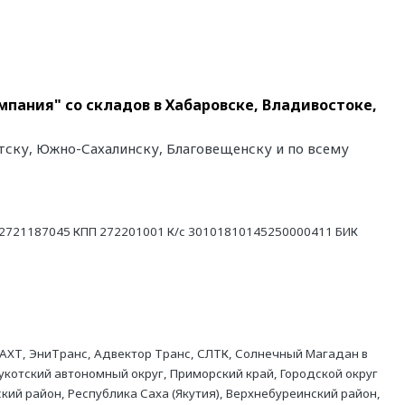
мпания" со складов в Хабаровске, Владивостоке,
утску, Южно-Сахалинску, Благовещенску и по всему
21187045 КПП 272201001 К/с 30101810145250000411 БИК
АХТ, ЭниТранс, Адвектор Транс, СЛТК, Солнечный Магадан в
укотский автономный округ, Приморский край, Городской округ
кий район, Республика Саха (Якутия), Верхнебуреинский район,