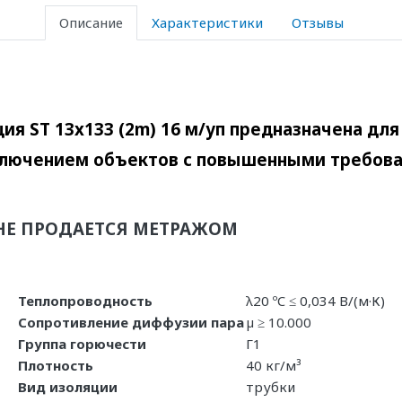
Описание
Характеристики
Отзывы
ия ST 13x133 (2m) 16 м/уп предназначена дл
ключением объектов с повышенными требова
НЕ ПРОДАЕТСЯ МЕТРАЖОМ
Теплопроводность
λ20 ºC ≤ 0,034 В/(м·К)
Сопротивление диффузии пара
µ ≥ 10.000
Группа горючести
Г1
Плотность
40 кг/м³
Вид изоляции
трубки