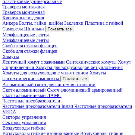
пластиковые универсальные
Траверса монтажная
Траверса монтажная
Крепежные изделия
Анкера
Болты, гайки, шайбы
Заклепки
Пластина с гайкой
Саморезы
Шпильки
Показать все
Межфланцевые ленты
Межфланцевые ленты
Скоба для стяжки фланцев
Скоба для стяжки фланцев
Хомуты
Ленточный хомут с зажимами
Сантехнические хомуты
Хомут
Спринклерный
Хомуты для воздуховодов без уплотнения
Хомуты для воздуховодов с уплотнением
Хомуты
сантехнические комплекты
Показать все
Алюминиевый скотч для систем вентиляции
Скотч алюминиевый
Скотч алюминиевый армированный
Скотч алюминиевый ЛАМС
Частотные преобразователи
Частотные преобразователи Instart
Частотные преобразователи
VEDA
Секторы управления
Секторы управления
Воздуховоды гибкие
Воздуховоды гибкие изолированные
Воздуховоды гибкие