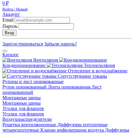
0 ₽
Войти / Новый
Аккаунт
Email
Пароль
Вход
Зарегистрироваться
Забыли пароль?
Каталог
Вентиляция
Кондиционирование
Теплоизоляция
Отопление и водоснабжение
Сопутствующие товары
Рулоны и лист оцинкованные
Рулон оцинкованный
Лента оцинкованная
Лист
оцинкованный
Монтажные шины
Монтажные шины
Уголки для фланцев
Уголки для фланцев
Воздухораспределители
Решетки вентиляционные
Диффузоры потолочные
четырехпоточные
Клапан инфильтрации воздуха
Диффузоры