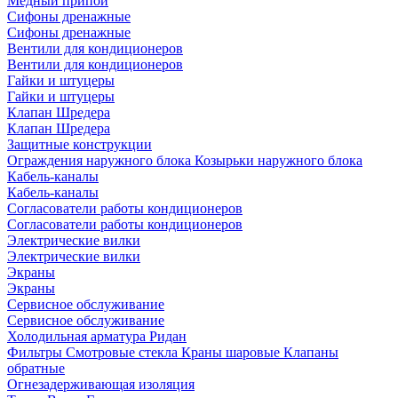
Медный припой
Сифоны дренажные
Сифоны дренажные
Вентили для кондиционеров
Вентили для кондиционеров
Гайки и штуцеры
Гайки и штуцеры
Клапан Шредера
Клапан Шредера
Защитные конструкции
Ограждения наружного блока
Козырьки наружного блока
Кабель-каналы
Кабель-каналы
Согласователи работы кондиционеров
Согласователи работы кондиционеров
Электрические вилки
Электрические вилки
Экраны
Экраны
Сервисное обслуживание
Сервисное обслуживание
Холодильная арматура Ридан
Фильтры
Смотровые стекла
Краны шаровые
Клапаны
обратные
Огнезадерживающая изоляция