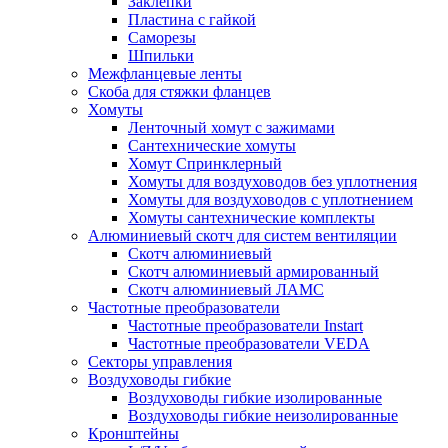
Заклепки
Пластина с гайкой
Саморезы
Шпильки
Межфланцевые ленты
Скоба для стяжки фланцев
Хомуты
Ленточный хомут с зажимами
Сантехнические хомуты
Хомут Спринклерный
Хомуты для воздуховодов без уплотнения
Хомуты для воздуховодов с уплотнением
Хомуты сантехнические комплекты
Алюминиевый скотч для систем вентиляции
Скотч алюминиевый
Скотч алюминиевый армированный
Скотч алюминиевый ЛАМС
Частотные преобразователи
Частотные преобразователи Instart
Частотные преобразователи VEDA
Секторы управления
Воздуховоды гибкие
Воздуховоды гибкие изолированные
Воздуховоды гибкие неизолированные
Кронштейны