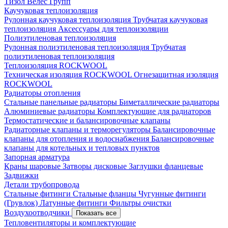
Тизол
Велес Групп
Каучуковая теплоизоляция
Рулонная каучуковая теплоизоляция
Трубчатая каучуковая
теплоизоляция
Аксессуары для теплоизоляции
Полиэтиленовая теплоизоляция
Рулонная полиэтиленовая теплоизоляция
Трубчатая
полиэтиленовая теплоизоляция
Теплоизоляция ROCKWOOL
Техническая изоляция ROCKWOOL
Огнезащитная изоляция
ROCKWOOL
Радиаторы отопления
Стальные панельные радиаторы
Биметаллические радиаторы
Алюминиевые радиаторы
Комплектующие для радиаторов
Термостатические и балансировочные клапаны
Радиаторные клапаны и терморегуляторы
Балансировочные
клапаны для отопления и водоснабжения
Балансировочные
клапаны для котельных и тепловых пунктов
Запорная арматура
Краны шаровые
Затворы дисковые
Заглушки фланцевые
Задвижки
Детали трубопровода
Стальные фитинги
Стальные фланцы
Чугунные фитинги
(Грувлок)
Латунные фитинги
Фильтры очистки
Воздухоотводчики
Показать все
Тепловентиляторы и комплектующие