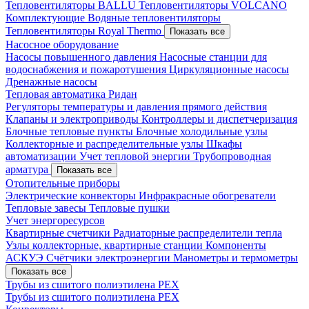
Тепловентиляторы BALLU
Тепловентиляторы VOLCANO
Комплектующие
Водяные тепловентиляторы
Тепловентиляторы Royal Thermo
Показать все
Насосное оборудование
Насосы повышенного давления
Насосные станции для
водоснабжения и пожаротушения
Циркуляционные насосы
Дренажные насосы
Тепловая автоматика Ридан
Регуляторы температуры и давления прямого действия
Клапаны и электроприводы
Контроллеры и диспетчеризация
Блочные тепловые пункты
Блочные холодильные узлы
Коллекторные и распределительные узлы
Шкафы
автоматизации
Учет тепловой энергии
Трубопроводная
арматура
Показать все
Отопительные приборы
Электрические конвекторы
Инфракрасные обогреватели
Тепловые завесы
Тепловые пушки
Учет энергоресурсов
Квартирные счетчики
Радиаторные распределители тепла
Узлы коллекторные, квартирные станции
Компоненты
АСКУЭ
Счётчики электроэнергии
Манометры и термометры
Показать все
Трубы из сшитого полиэтилена PEX
Трубы из сшитого полиэтилена PEX