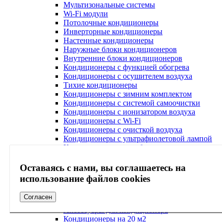
Мультизональные системы
Wi-Fi модули
Потолочные кондиционеры
Инверторные кондиционеры
Настенные кондиционеры
Наружные блоки кондиционеров
Внутренние блоки кондиционеров
Кондиционеры с функцией обогрева
Кондиционеры с осушителем воздуха
Тихие кондиционеры
Кондиционеры с зимним комплектом
Кондиционеры с системой самоочистки
Кондиционеры с ионизатором воздуха
Кондиционеры с Wi-Fi
Кондиционеры с очисткой воздуха
Кондиционеры с ультрафиолетовой лампой
Кондиционеры с антибактериальным
фильтром
Кондиционеры с Алисой
Оставаясь с нами, вы соглашаетесь на
Кондиционеры с системой Умный дом
использование файлов cookies
Напольно потолочные кондиционеры
Кондиционеры по акции
Согласен
Мультизональные VRF-VRV системы
Аксессуары для кондиционера
Кондиционеры на 20 м2