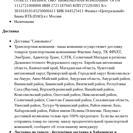
ОТВЕТСТВЕННОСТЬЮ "ИНЖЕНЕРНАЯ КОМПАНИЯ" ОГРН
1112721008806 ИНН 2721187045 КПП 272201001 К/с
30101810145250000411 БИК 044525411 Филиал «Центральный»
Банка ВТБ (ПАО) в г. Москве
Наличными
Доставка
Доставка "Самовывоз"
Транспортная компания - наша компания осуществляет доставку
товаров транспортными компаниями Флагман Амур, ТК ФРАХТ,
ЭниТранс, Адвектор Транс, СЛТК, Солнечный Магадан в регионы
Дальневосточного Федерального округа: Еврейская автономная
область, Камчатский край, Магаданская область, Чукотский
автономный округ, Приморский край, Городской округ Комсомольск-
на-Амуре, Аяно-Майский район, Амурская область, Амурский район,
Ванинский район, Бикинский район, Вяземский район, Республика
Саха (Якутия), Верхнебуреинский район, Нанайский район,
Комсомольский район, Охотский район, Николаевский район,
Солнечный район, Советско-Гаванский район, Сахалинская область,
Ульчский район, Тугуро-Чумиканский район, Район имени Лазо,
Хабаровский район, Район имени Полины Осипенко. Покупки с
доставкой возможны только при 100% предоплате. Если вы желаете
отправить товар по своему заказу предпочтительной транспортной
компанией, сообщите об этом нашему менеджеру.
Доставка по городу - бесплатная доставка в Хабаровске и