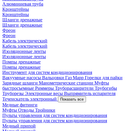
Алюминиевая труба
Кронштейны
Кронштейны
Шланги дренажные
Шланги дренажные
Фреон
Фреон
Кабель электрический
Кабель электрический
Изоляционные ленты
Изоляционные ленты
Помпы дренажные
Помпы дренажные
Инструмент для систем кондиционирования
Вакуумные насосы
Вальцовки
Газ Mapp
Горелки для пайки
Зарядные шланги
Манометрические станции
Муфты
быстросъемные
Риммеры
Труборасширители
Трубогибы
Труборезы
Электронные весы
Выпрямитель испарителя
Течеискатель электронный
Показать все
Медные фитинги
Муфты
Отводы
Тройники
Пульты управления для систем кондиционирования
Пульты управления для систем кондиционирования
Медный припой