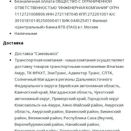
Безналичная оплата ОБЩЕСТВО С ОГРАНИЧЕННОЙ
ОТВЕТСТВЕННОСТЬЮ "ИНЖЕНЕРНАЯ КОМПАНИЯ" ОГРН
1112721008806 ИНН 2721187045 КПП 272201001 К/с
30101810145250000411 БИК 044525411 Филиал
«Центральный» Банка ВТБ (ПАО) в г. Москве
Наличными
Доставка
Доставка "Самовывоз"
Транспортная компания - наша компания осуществляет
доставку товаров транспортными компаниями Флагман
Амур, ТК ФРАХТ, ЭниТранс, Адвектор Транс, СЛТК,
Солнечный Магадан в регионы Дальневосточного
Федерального округа: Еврейская автономная область,
Камчатский край, Магаданская область, Чукотский
автономный округ, Приморский край, Городской округ
Комсомольск-на-Амуре, Аяно-Майский район, Амурская
область, Амурский район, Ванинский район, Бикинский
район, Вяземский район, Республика Саха (Якутия),
Верхнебуреинский район, Нанайский район,
Комсомольский район, Охотский район, Николаевский