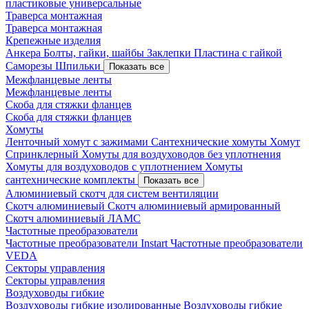
пластиковые универсальные
Траверса монтажная
Траверса монтажная
Крепежные изделия
Анкера
Болты, гайки, шайбы
Заклепки
Пластина с гайкой
Саморезы
Шпильки
Показать все
Межфланцевые ленты
Межфланцевые ленты
Скоба для стяжки фланцев
Скоба для стяжки фланцев
Хомуты
Ленточный хомут с зажимами
Сантехнические хомуты
Хомут
Спринклерный
Хомуты для воздуховодов без уплотнения
Хомуты для воздуховодов с уплотнением
Хомуты
сантехнические комплекты
Показать все
Алюминиевый скотч для систем вентиляции
Скотч алюминиевый
Скотч алюминиевый армированный
Скотч алюминиевый ЛАМС
Частотные преобразователи
Частотные преобразователи Instart
Частотные преобразователи
VEDA
Секторы управления
Секторы управления
Воздуховоды гибкие
Воздуховоды гибкие изолированные
Воздуховоды гибкие