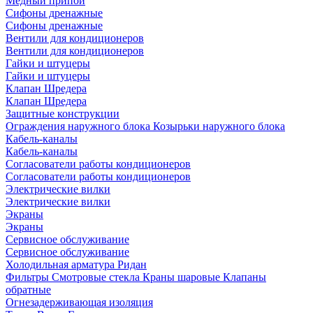
Медный припой
Сифоны дренажные
Сифоны дренажные
Вентили для кондиционеров
Вентили для кондиционеров
Гайки и штуцеры
Гайки и штуцеры
Клапан Шредера
Клапан Шредера
Защитные конструкции
Ограждения наружного блока
Козырьки наружного блока
Кабель-каналы
Кабель-каналы
Согласователи работы кондиционеров
Согласователи работы кондиционеров
Электрические вилки
Электрические вилки
Экраны
Экраны
Сервисное обслуживание
Сервисное обслуживание
Холодильная арматура Ридан
Фильтры
Смотровые стекла
Краны шаровые
Клапаны
обратные
Огнезадерживающая изоляция