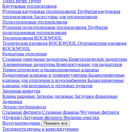
Тизол
Велес Групп
Каучуковая теплоизоляция
Рулонная каучуковая теплоизоляция
Трубчатая каучуковая
теплоизоляция
Аксессуары для теплоизоляции
Полиэтиленовая теплоизоляция
Рулонная полиэтиленовая теплоизоляция
Трубчатая
полиэтиленовая теплоизоляция
Теплоизоляция ROCKWOOL
Техническая изоляция ROCKWOOL
Огнезащитная изоляция
ROCKWOOL
Радиаторы отопления
Стальные панельные радиаторы
Биметаллические радиаторы
Алюминиевые радиаторы
Комплектующие для радиаторов
Термостатические и балансировочные клапаны
Радиаторные клапаны и терморегуляторы
Балансировочные
клапаны для отопления и водоснабжения
Балансировочные
клапаны для котельных и тепловых пунктов
Запорная арматура
Краны шаровые
Затворы дисковые
Заглушки фланцевые
Задвижки
Детали трубопровода
Стальные фитинги
Стальные фланцы
Чугунные фитинги
(Грувлок)
Латунные фитинги
Фильтры очистки
Воздухоотводчики
Показать все
Тепловентиляторы и комплектующие