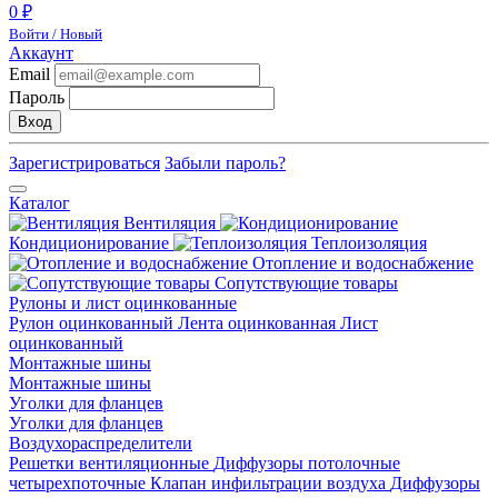
0 ₽
Войти / Новый
Аккаунт
Email
Пароль
Вход
Зарегистрироваться
Забыли пароль?
Каталог
Вентиляция
Кондиционирование
Теплоизоляция
Отопление и водоснабжение
Сопутствующие товары
Рулоны и лист оцинкованные
Рулон оцинкованный
Лента оцинкованная
Лист
оцинкованный
Монтажные шины
Монтажные шины
Уголки для фланцев
Уголки для фланцев
Воздухораспределители
Решетки вентиляционные
Диффузоры потолочные
четырехпоточные
Клапан инфильтрации воздуха
Диффузоры