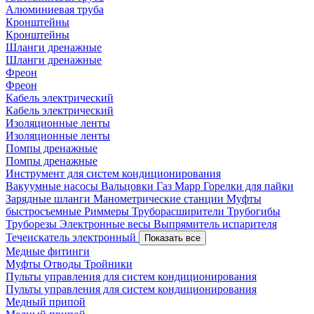
Алюминиевая труба
Кронштейны
Кронштейны
Шланги дренажные
Шланги дренажные
Фреон
Фреон
Кабель электрический
Кабель электрический
Изоляционные ленты
Изоляционные ленты
Помпы дренажные
Помпы дренажные
Инструмент для систем кондиционирования
Вакуумные насосы
Вальцовки
Газ Mapp
Горелки для пайки
Зарядные шланги
Манометрические станции
Муфты
быстросъемные
Риммеры
Труборасширители
Трубогибы
Труборезы
Электронные весы
Выпрямитель испарителя
Течеискатель электронный
Показать все
Медные фитинги
Муфты
Отводы
Тройники
Пульты управления для систем кондиционирования
Пульты управления для систем кондиционирования
Медный припой