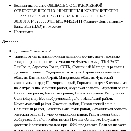
Безналичная оплата ОБЩЕСТВО С ОГРАНИЧЕННОЙ
ОТВЕТСТВЕННОСТЬЮ "ИНЖЕНЕРНАЯ КОМПАНИЯ" ОГРН
1112721008806 ИНН 2721187045 КПП 272201001 К/с
30101810145250000411 БИК 044525411 Филиал «Центральный»
Банка ВТБ (ПАО) в г. Москве
Наличными
Доставка
Доставка "Самовывоз"
Транспортная компания - наша компания осуществляет доставку
товаров транспортными компаниями Флагман Амур, ТК ФРАХТ,
ЭниТранс, Адвектор Транс, СЛТК, Солнечный Магадан в регионы
Дальневосточного Федерального округа: Еврейская автономная
область, Камчатский край, Магаданская область, Чукотский
автономный округ, Приморский край, Городской округ Комсомольск-
на-Амуре, Аяно-Майский район, Амурская область, Амурский район,
Ванинский район, Бикинский район, Вяземский район, Республика
Саха (Якутия), Верхнебуреинский район, Нанайский район,
Комсомольский район, Охотский район, Николаевский район,
Солнечный район, Советско-Гаванский район, Сахалинская область,
Ульчский район, Тугуро-Чумиканский район, Район имени Лазо,
Хабаровский район, Район имени Полины Осипенко. Покупки с
доставкой возможны только при 100% предоплате. Если вы желаете
отправить товар по своему заказу предпочтительной транспортной