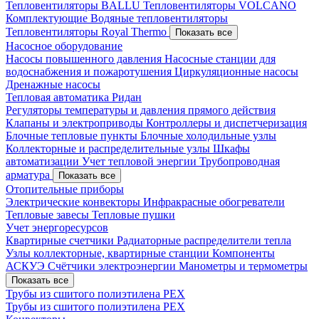
Тепловентиляторы BALLU
Тепловентиляторы VOLCANO
Комплектующие
Водяные тепловентиляторы
Тепловентиляторы Royal Thermo
Показать все
Насосное оборудование
Насосы повышенного давления
Насосные станции для
водоснабжения и пожаротушения
Циркуляционные насосы
Дренажные насосы
Тепловая автоматика Ридан
Регуляторы температуры и давления прямого действия
Клапаны и электроприводы
Контроллеры и диспетчеризация
Блочные тепловые пункты
Блочные холодильные узлы
Коллекторные и распределительные узлы
Шкафы
автоматизации
Учет тепловой энергии
Трубопроводная
арматура
Показать все
Отопительные приборы
Электрические конвекторы
Инфракрасные обогреватели
Тепловые завесы
Тепловые пушки
Учет энергоресурсов
Квартирные счетчики
Радиаторные распределители тепла
Узлы коллекторные, квартирные станции
Компоненты
АСКУЭ
Счётчики электроэнергии
Манометры и термометры
Показать все
Трубы из сшитого полиэтилена PEX
Трубы из сшитого полиэтилена PEX