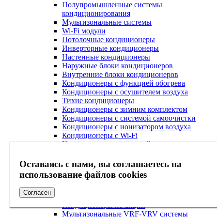
Полупромышленные системы
кондиционирования
Мультизональные системы
Wi-Fi модули
Потолочные кондиционеры
Инверторные кондиционеры
Настенные кондиционеры
Наружные блоки кондиционеров
Внутренние блоки кондиционеров
Кондиционеры с функцией обогрева
Кондиционеры с осушителем воздуха
Тихие кондиционеры
Кондиционеры с зимним комплектом
Кондиционеры с системой самоочистки
Кондиционеры с ионизатором воздуха
Кондиционеры с Wi-Fi
Кондиционеры с очисткой воздуха
Кондиционеры с ультрафиолетовой лампой
Кондиционеры с антибактериальным
Оставаясь с нами, вы соглашаетесь на
фильтром
использование файлов cookies
Кондиционеры с Алисой
Кондиционеры с системой Умный дом
Согласен
Напольно потолочные кондиционеры
Кондиционеры по акции
Мультизональные VRF-VRV системы