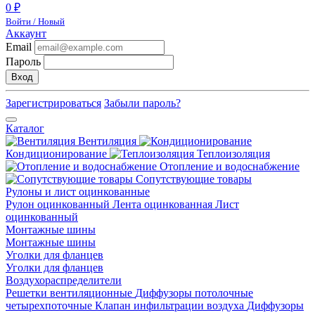
0 ₽
Войти / Новый
Аккаунт
Email
Пароль
Вход
Зарегистрироваться
Забыли пароль?
Каталог
Вентиляция
Кондиционирование
Теплоизоляция
Отопление и водоснабжение
Сопутствующие товары
Рулоны и лист оцинкованные
Рулон оцинкованный
Лента оцинкованная
Лист
оцинкованный
Монтажные шины
Монтажные шины
Уголки для фланцев
Уголки для фланцев
Воздухораспределители
Решетки вентиляционные
Диффузоры потолочные
четырехпоточные
Клапан инфильтрации воздуха
Диффузоры