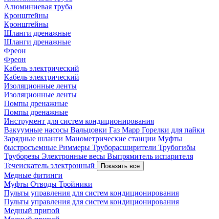
Алюминиевая труба
Кронштейны
Кронштейны
Шланги дренажные
Шланги дренажные
Фреон
Фреон
Кабель электрический
Кабель электрический
Изоляционные ленты
Изоляционные ленты
Помпы дренажные
Помпы дренажные
Инструмент для систем кондиционирования
Вакуумные насосы
Вальцовки
Газ Mapp
Горелки для пайки
Зарядные шланги
Манометрические станции
Муфты
быстросъемные
Риммеры
Труборасширители
Трубогибы
Труборезы
Электронные весы
Выпрямитель испарителя
Течеискатель электронный
Показать все
Медные фитинги
Муфты
Отводы
Тройники
Пульты управления для систем кондиционирования
Пульты управления для систем кондиционирования
Медный припой