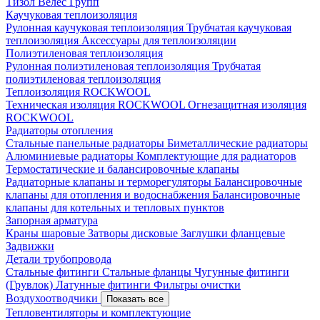
Тизол
Велес Групп
Каучуковая теплоизоляция
Рулонная каучуковая теплоизоляция
Трубчатая каучуковая
теплоизоляция
Аксессуары для теплоизоляции
Полиэтиленовая теплоизоляция
Рулонная полиэтиленовая теплоизоляция
Трубчатая
полиэтиленовая теплоизоляция
Теплоизоляция ROCKWOOL
Техническая изоляция ROCKWOOL
Огнезащитная изоляция
ROCKWOOL
Радиаторы отопления
Стальные панельные радиаторы
Биметаллические радиаторы
Алюминиевые радиаторы
Комплектующие для радиаторов
Термостатические и балансировочные клапаны
Радиаторные клапаны и терморегуляторы
Балансировочные
клапаны для отопления и водоснабжения
Балансировочные
клапаны для котельных и тепловых пунктов
Запорная арматура
Краны шаровые
Затворы дисковые
Заглушки фланцевые
Задвижки
Детали трубопровода
Стальные фитинги
Стальные фланцы
Чугунные фитинги
(Грувлок)
Латунные фитинги
Фильтры очистки
Воздухоотводчики
Показать все
Тепловентиляторы и комплектующие