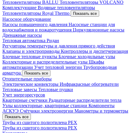
Тепловентиляторы BALLU
Тепловентиляторы VOLCANO
Комплектующие
Водяные тепловентиляторы
Тепловентиляторы Royal Thermo
Показать все
Насосное оборудование
Насосы повышенного давления
Насосные станции для
водоснабжения и пожаротушения
Циркуляционные насосы
Дренажные насосы
Тепловая автоматика Ридан
Регуляторы температуры и давления прямого действия
Клапаны и электроприводы
Контроллеры и диспетчеризация
Блочные тепловые пункты
Блочные холодильные узлы
Коллекторные и распределительные узлы
Шкафы
автоматизации
Учет тепловой энергии
Трубопроводная
арматура
Показать все
Отопительные приборы
Электрические конвекторы
Инфракрасные обогреватели
Тепловые завесы
Тепловые пушки
Учет энергоресурсов
Квартирные счетчики
Радиаторные распределители тепла
Узлы коллекторные, квартирные станции
Компоненты
АСКУЭ
Счётчики электроэнергии
Манометры и термометры
Показать все
Трубы из сшитого полиэтилена PEX
Трубы из сшитого полиэтилена PEX