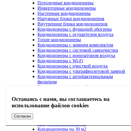
Потолочные кондиционеры
Инверторные кондиционеры
Настенные кондиционеры
Наружные блоки кондиционеров
Внутренние блоки кондиционеров
Кондиционеры с функцией обогрева
Кондиционеры с осушителем воздуха
Тихие кондиционеры
Кондиционеры с зимним комплектом
Кондиционеры с системой самоочистки
Кондиционеры с ионизатором воздуха
Кондиционеры с Wi-Fi
Кондиционеры с очисткой воздуха
Кондиционеры с ультрафиолетовой лампой
Кондиционеры с антибактериальным
фильтром
Кондиционеры с Алисой
Кондиционеры с системой Умный дом
Напольно потолочные кондиционеры
Оставаясь с нами, вы соглашаетесь на
Кондиционеры по акции
использование файлов cookies
Мультизональные VRF-VRV системы
Аксессуары для кондиционера
Согласен
Кондиционеры на 20 м2
Кондиционеры на 25 м2
Кондиционеры на 30 м2