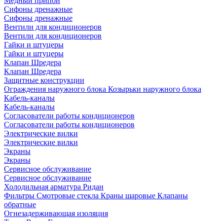
Медный припой
Сифоны дренажные
Сифоны дренажные
Вентили для кондиционеров
Вентили для кондиционеров
Гайки и штуцеры
Гайки и штуцеры
Клапан Шредера
Клапан Шредера
Защитные конструкции
Ограждения наружного блока
Козырьки наружного блока
Кабель-каналы
Кабель-каналы
Согласователи работы кондиционеров
Согласователи работы кондиционеров
Электрические вилки
Электрические вилки
Экраны
Экраны
Сервисное обслуживание
Сервисное обслуживание
Холодильная арматура Ридан
Фильтры
Смотровые стекла
Краны шаровые
Клапаны
обратные
Огнезадерживающая изоляция