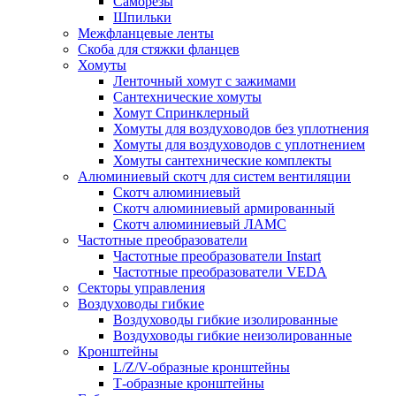
Саморезы
Шпильки
Межфланцевые ленты
Скоба для стяжки фланцев
Хомуты
Ленточный хомут с зажимами
Сантехнические хомуты
Хомут Спринклерный
Хомуты для воздуховодов без уплотнения
Хомуты для воздуховодов с уплотнением
Хомуты сантехнические комплекты
Алюминиевый скотч для систем вентиляции
Скотч алюминиевый
Скотч алюминиевый армированный
Скотч алюминиевый ЛАМС
Частотные преобразователи
Частотные преобразователи Instart
Частотные преобразователи VEDA
Секторы управления
Воздуховоды гибкие
Воздуховоды гибкие изолированные
Воздуховоды гибкие неизолированные
Кронштейны
L/Z/V-образные кронштейны
Т-образные кронштейны