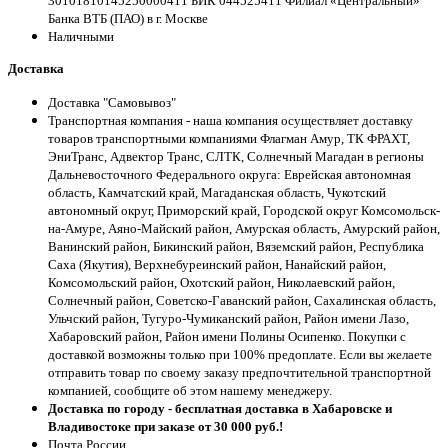
30101810145250000411 БИК 044525411 Филиал «Центральный»
Банка ВТБ (ПАО) в г. Москве
Наличными
Доставка
Доставка "Самовывоз"
Транспортная компания - наша компания осуществляет доставку
товаров транспортными компаниями Флагман Амур, ТК ФРАХТ,
ЭниТранс, Адвектор Транс, СЛТК, Солнечный Магадан в регионы
Дальневосточного Федерального округа: Еврейская автономная
область, Камчатский край, Магаданская область, Чукотский
автономный округ, Приморский край, Городской округ Комсомольск-
на-Амуре, Аяно-Майский район, Амурская область, Амурский район,
Ванинский район, Бикинский район, Вяземский район, Республика
Саха (Якутия), Верхнебуреинский район, Нанайский район,
Комсомольский район, Охотский район, Николаевский район,
Солнечный район, Советско-Гаванский район, Сахалинская область,
Ульчский район, Тугуро-Чумиканский район, Район имени Лазо,
Хабаровский район, Район имени Полины Осипенко. Покупки с
доставкой возможны только при 100% предоплате. Если вы желаете
отправить товар по своему заказу предпочтительной транспортной
компанией, сообщите об этом нашему менеджеру.
Доставка по городу - бесплатная доставка в Хабаровске и
Владивостоке при заказе от 30 000 руб.!
Почта России