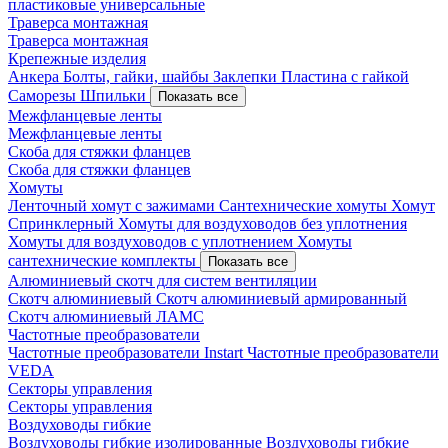
пластиковые универсальные
Траверса монтажная
Траверса монтажная
Крепежные изделия
Анкера
Болты, гайки, шайбы
Заклепки
Пластина с гайкой
Саморезы
Шпильки
Показать все
Межфланцевые ленты
Межфланцевые ленты
Скоба для стяжки фланцев
Скоба для стяжки фланцев
Хомуты
Ленточный хомут с зажимами
Сантехнические хомуты
Хомут
Спринклерный
Хомуты для воздуховодов без уплотнения
Хомуты для воздуховодов с уплотнением
Хомуты
сантехнические комплекты
Показать все
Алюминиевый скотч для систем вентиляции
Скотч алюминиевый
Скотч алюминиевый армированный
Скотч алюминиевый ЛАМС
Частотные преобразователи
Частотные преобразователи Instart
Частотные преобразователи
VEDA
Секторы управления
Секторы управления
Воздуховоды гибкие
Воздуховоды гибкие изолированные
Воздуховоды гибкие