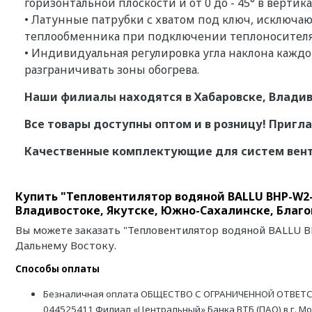
горизонтальной плоскости и от 0 до - 45° в верти
• Латунные патрубки с хватом под ключ, исключ
теплообменника при подключении теплоносителя
• Индивидуальная регулировка угла наклона каждо
разграничивать зоны обогрева.
Наши филиалы находятся в Хабаровске, Владив
Все товары доступны оптом и в розницу! Пригл
Качественные комплектующие для систем ве
Купить "Тепловентилятор водяной BALLU BHP-W2-
Владивостоке, Якутске, Южно-Сахалинске, Благ
Вы можете заказать "Тепловентилятор водяной BALLU B
Дальнему Востоку.
Способы оплаты
Безналичная оплата ОБЩЕСТВО С ОГРАНИЧЕННОЙ ОТВЕТС
044525411 Филиал «Центральный» Банка ВТБ (ПАО) в г. М