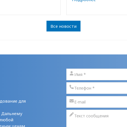
Все новости
дование для
у Дальнему
 любой
дным ценам,