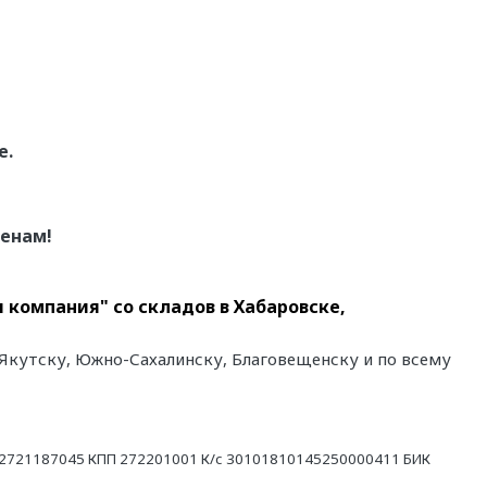
е.
енам!
 компания" со складов в Хабаровске,
 Якутску, Южно-Сахалинску, Благовещенску и по всему
21187045 КПП 272201001 К/с 30101810145250000411 БИК