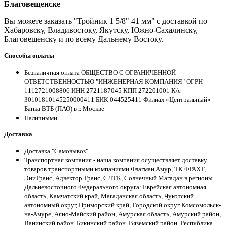
Благовещенске
Вы можете заказать "Тройник 1 5/8" 41 мм" с доставкой по
Хабаровску, Владивостоку, Якутску, Южно-Сахалинску,
Благовещенску и по всему Дальнему Востоку.
Способы оплаты
Безналичная оплата ОБЩЕСТВО С ОГРАНИЧЕННОЙ
ОТВЕТСТВЕННОСТЬЮ "ИНЖЕНЕРНАЯ КОМПАНИЯ" ОГРН
1112721008806 ИНН 2721187045 КПП 272201001 К/с
30101810145250000411 БИК 044525411 Филиал «Центральный»
Банка ВТБ (ПАО) в г. Москве
Наличными
Доставка
Доставка "Самовывоз"
Транспортная компания - наша компания осуществляет доставку
товаров транспортными компаниями Флагман Амур, ТК ФРАХТ,
ЭниТранс, Адвектор Транс, СЛТК, Солнечный Магадан в регионы
Дальневосточного Федерального округа: Еврейская автономная
область, Камчатский край, Магаданская область, Чукотский
автономный округ, Приморский край, Городской округ Комсомольск-
на-Амуре, Аяно-Майский район, Амурская область, Амурский район,
Ванинский район, Бикинский район, Вяземский район, Республика