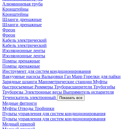
Алюминиевая труба
Кронштейны
Кронштейны
Шланги дренажные
Шланги дренажные
Фреон
Фреон
Кабель электрический
Кабель электрический
Изоляционные ленты
Изоляционные ленты
Помпы дренажные
Помпы дренажные
Инструмент для систем кондиционирования
Вакуумные насосы
Вальцовки
Газ Mapp
Горелки для пайки
Зарядные шланги
Манометрические станции
Муфты
быстросъемные
Риммеры
Труборасширители
Трубогибы
Труборезы
Электронные весы
Выпрямитель испарителя
Течеискатель электронный
Показать все
Медные фитинги
Муфты
Отводы
Тройники
Пульты управления для систем кондиционирования
Пульты управления для систем кондиционирования
Медный припой