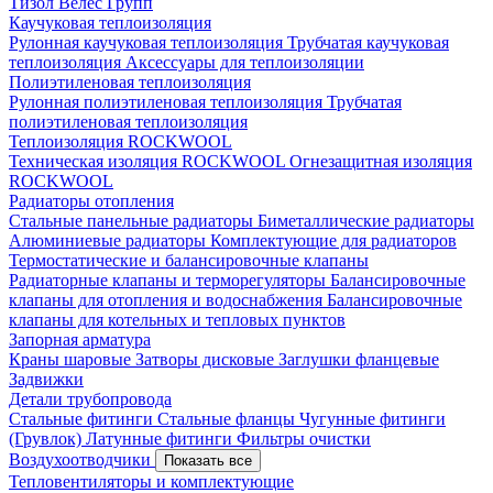
Тизол
Велес Групп
Каучуковая теплоизоляция
Рулонная каучуковая теплоизоляция
Трубчатая каучуковая
теплоизоляция
Аксессуары для теплоизоляции
Полиэтиленовая теплоизоляция
Рулонная полиэтиленовая теплоизоляция
Трубчатая
полиэтиленовая теплоизоляция
Теплоизоляция ROCKWOOL
Техническая изоляция ROCKWOOL
Огнезащитная изоляция
ROCKWOOL
Радиаторы отопления
Стальные панельные радиаторы
Биметаллические радиаторы
Алюминиевые радиаторы
Комплектующие для радиаторов
Термостатические и балансировочные клапаны
Радиаторные клапаны и терморегуляторы
Балансировочные
клапаны для отопления и водоснабжения
Балансировочные
клапаны для котельных и тепловых пунктов
Запорная арматура
Краны шаровые
Затворы дисковые
Заглушки фланцевые
Задвижки
Детали трубопровода
Стальные фитинги
Стальные фланцы
Чугунные фитинги
(Грувлок)
Латунные фитинги
Фильтры очистки
Воздухоотводчики
Показать все
Тепловентиляторы и комплектующие