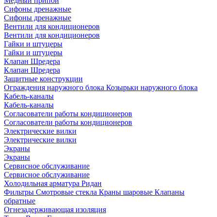
Медный припой
Сифоны дренажные
Сифоны дренажные
Вентили для кондиционеров
Вентили для кондиционеров
Гайки и штуцеры
Гайки и штуцеры
Клапан Шредера
Клапан Шредера
Защитные конструкции
Ограждения наружного блока
Козырьки наружного блока
Кабель-каналы
Кабель-каналы
Согласователи работы кондиционеров
Согласователи работы кондиционеров
Электрические вилки
Электрические вилки
Экраны
Экраны
Сервисное обслуживание
Сервисное обслуживание
Холодильная арматура Ридан
Фильтры
Смотровые стекла
Краны шаровые
Клапаны
обратные
Огнезадерживающая изоляция