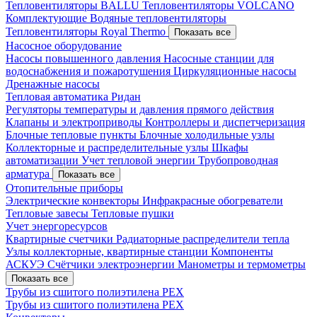
Тепловентиляторы BALLU
Тепловентиляторы VOLCANO
Комплектующие
Водяные тепловентиляторы
Тепловентиляторы Royal Thermo
Показать все
Насосное оборудование
Насосы повышенного давления
Насосные станции для
водоснабжения и пожаротушения
Циркуляционные насосы
Дренажные насосы
Тепловая автоматика Ридан
Регуляторы температуры и давления прямого действия
Клапаны и электроприводы
Контроллеры и диспетчеризация
Блочные тепловые пункты
Блочные холодильные узлы
Коллекторные и распределительные узлы
Шкафы
автоматизации
Учет тепловой энергии
Трубопроводная
арматура
Показать все
Отопительные приборы
Электрические конвекторы
Инфракрасные обогреватели
Тепловые завесы
Тепловые пушки
Учет энергоресурсов
Квартирные счетчики
Радиаторные распределители тепла
Узлы коллекторные, квартирные станции
Компоненты
АСКУЭ
Счётчики электроэнергии
Манометры и термометры
Показать все
Трубы из сшитого полиэтилена PEX
Трубы из сшитого полиэтилена PEX