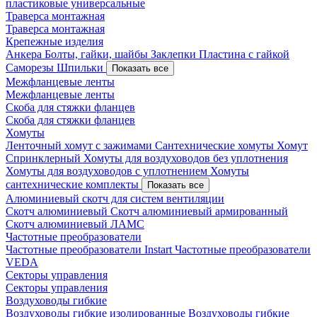
пластиковые универсальные
Траверса монтажная
Траверса монтажная
Крепежные изделия
Анкера
Болты, гайки, шайбы
Заклепки
Пластина с гайкой
Саморезы
Шпильки
Показать все
Межфланцевые ленты
Межфланцевые ленты
Скоба для стяжки фланцев
Скоба для стяжки фланцев
Хомуты
Ленточный хомут с зажимами
Сантехнические хомуты
Хомут
Спринклерный
Хомуты для воздуховодов без уплотнения
Хомуты для воздуховодов с уплотнением
Хомуты
сантехнические комплекты
Показать все
Алюминиевый скотч для систем вентиляции
Скотч алюминиевый
Скотч алюминиевый армированный
Скотч алюминиевый ЛАМС
Частотные преобразователи
Частотные преобразователи Instart
Частотные преобразователи
VEDA
Секторы управления
Секторы управления
Воздуховоды гибкие
Воздуховоды гибкие изолированные
Воздуховоды гибкие