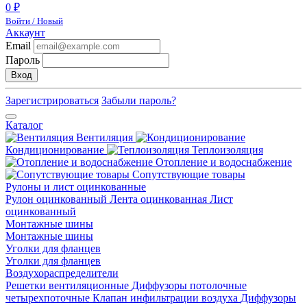
0 ₽
Войти / Новый
Аккаунт
Email
Пароль
Вход
Зарегистрироваться
Забыли пароль?
Каталог
Вентиляция
Кондиционирование
Теплоизоляция
Отопление и водоснабжение
Сопутствующие товары
Рулоны и лист оцинкованные
Рулон оцинкованный
Лента оцинкованная
Лист
оцинкованный
Монтажные шины
Монтажные шины
Уголки для фланцев
Уголки для фланцев
Воздухораспределители
Решетки вентиляционные
Диффузоры потолочные
четырехпоточные
Клапан инфильтрации воздуха
Диффузоры