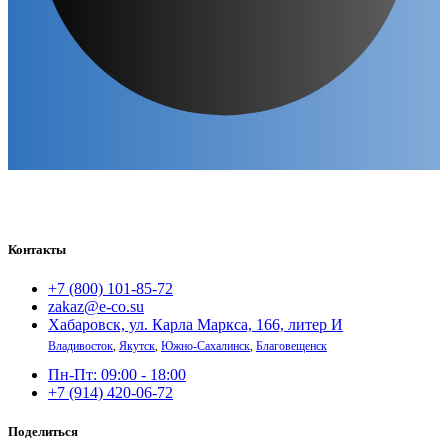
Контакты
+7 (800) 101-85-72
zakaz@e-co.su
Хабаровск, ул. Карла Маркса, 166, литер И
Владивосток
,
Якутск
,
Южно-Сахалинск
,
Благовещенск
Пн-Пт: 09:00 - 18:00
+7 (914) 420-06-72
Поделиться