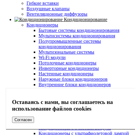
Гибкие вставки
Воздушные клапаны
Вентиляционные диффузоры
Кондиционирование
Кондиционеры
Бытовые системы кондиционирования
Мультисистемы кондиционирования
Полупромышленные системы
кондиционирования
Мультизональные системы
Wi-Fi модули
Потолочные кондиционеры
Инверторные кондиционеры
Настенные кондиционеры
Наружные блоки кондиционеров
Внутренние блоки кондиционеров
Кондиционеры с функцией обогрева
Кондиционеры с осушителем воздуха
Тихие кондиционеры
Оставаясь с нами, вы соглашаетесь на
Кондиционеры с зимним комплектом
использование файлов cookies
Кондиционеры с системой самоочистки
Кондиционеры с ионизатором воздуха
Согласен
Кондиционеры с Wi-Fi
Кондиционеры с очисткой воздуха
Кондиционеры с ультрафиолетовой лампой