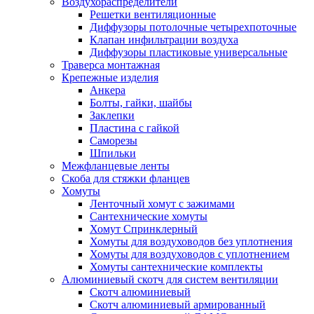
Воздухораспределители
Решетки вентиляционные
Диффузоры потолочные четырехпоточные
Клапан инфильтрации воздуха
Диффузоры пластиковые универсальные
Траверса монтажная
Крепежные изделия
Анкера
Болты, гайки, шайбы
Заклепки
Пластина с гайкой
Саморезы
Шпильки
Межфланцевые ленты
Скоба для стяжки фланцев
Хомуты
Ленточный хомут с зажимами
Сантехнические хомуты
Хомут Спринклерный
Хомуты для воздуховодов без уплотнения
Хомуты для воздуховодов с уплотнением
Хомуты сантехнические комплекты
Алюминиевый скотч для систем вентиляции
Скотч алюминиевый
Скотч алюминиевый армированный