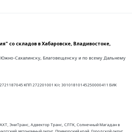
я" со складов в Хабаровске, Владивостоке,
у, Южно-Сахалинску, Благовещенску и по всему Дальнему
21187045 КПП 272201001 К/с 30101810145250000411 БИК
АХТ, ЭниТранс, Адвектор Транс, СЛТК, Солнечный Магадан в
укотский автономный округ, Приморский край, Городской округ