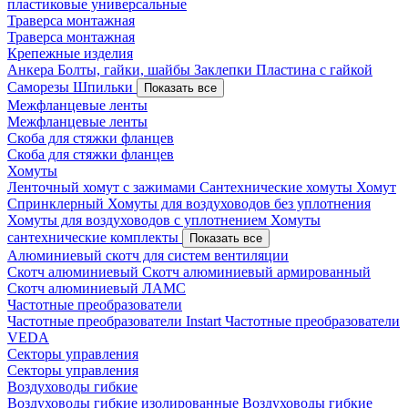
пластиковые универсальные
Траверса монтажная
Траверса монтажная
Крепежные изделия
Анкера
Болты, гайки, шайбы
Заклепки
Пластина с гайкой
Саморезы
Шпильки
Показать все
Межфланцевые ленты
Межфланцевые ленты
Скоба для стяжки фланцев
Скоба для стяжки фланцев
Хомуты
Ленточный хомут с зажимами
Сантехнические хомуты
Хомут
Спринклерный
Хомуты для воздуховодов без уплотнения
Хомуты для воздуховодов с уплотнением
Хомуты
сантехнические комплекты
Показать все
Алюминиевый скотч для систем вентиляции
Скотч алюминиевый
Скотч алюминиевый армированный
Скотч алюминиевый ЛАМС
Частотные преобразователи
Частотные преобразователи Instart
Частотные преобразователи
VEDA
Секторы управления
Секторы управления
Воздуховоды гибкие
Воздуховоды гибкие изолированные
Воздуховоды гибкие