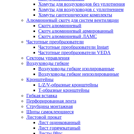
Хомуты для воздуховодов без уплотнения
Хомуты для воздуховодов с уплотнением
Хомуты сантехнические комплекты
Алюминиевый скотч для систем вентиляции
Скотч алюминиевый
Скотч алюминиевый армированный
Скотч алюминиевый ЛАМС
Частотные преобразователи
Частотные преобразователи Instart
Частотные преобразователи VEDA
Секторы управления
Воздуховоды гибкие
Воздуховоды гибкие изолированные
Воздуховоды гибкие неизолированные
Кронштейны
L/Z/V-образные кронштейны
Т-образные кронштейны
Гибкая вставка
Перфорированная лента
Струбцина монтажная
Шипы самоклеющиеся
Листовой прокат
Лист оцинкованный
Лист горячекатаный
Листы 08пс