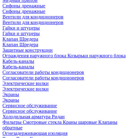
Медный припой
Сифоны дренажные
Сифоны дренажные
Вентили для кондиционеров
Вентили для кондиционеров
Гайки и штуцеры
Гайки и штуцеры
Клапан Шредера
Клапан Шредера
Защитные конструкции
Ограждения наружного блока
Козырьки наружного блока
Кабель-каналы
Кабель-каналы
Согласователи работы кондиционеров
Согласователи работы кондиционеров
Электрические вилки
Электрические вилки
Экраны
Экраны
Сервисное обслуживание
Сервисное обслуживание
Холодильная арматура Ридан
Фильтры
Смотровые стекла
Краны шаровые
Клапаны
обратные
Огнезадерживающая изоляция