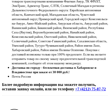
товаров транспортными компаниями Флагман Амур, ТК ФРАХТ,
ЭниТранс, Адвектор Транс, СЛТК, Солнечный Магадан в регионы
Дальневосточного Федерального округа: Еврейская автономная
область, Камчатский край, Магаданская область, Чукотский
автономный округ, Приморский край, Городской округ Комсомольск-
на-Амуре, Аяно-Майский район, Амурская область, Амурский район,
Ванинский район, Бикинский район, Вяземский район, Республика
Саха (Якутия), Верхнебуреинский район, Нанайский район,
Комсомольский район, Охотский район, Николаевский район,
Солнечный район, Советско-Гаванский район, Сахалинская область,
Ульчский район, Тугуро-Чумиканский район, Район имени Лазо,
Хабаровский район, Район имени Полины Осипенко. Покупки с
доставкой возможны только при 100% предоплате. Если вы желаете
отправить товар по своему заказу предпочтительной транспортной
компанией, сообщите об этом нашему менеджеру.
Доставка по городу - бесплатная доставка в Хабаровске и
Владивостоке при заказе от 30 000 руб.!
Почта России
Более подробную информацию вы можете получить,
оставив заявку онлайн, или по телефону
+7 (4212) 75-87-72