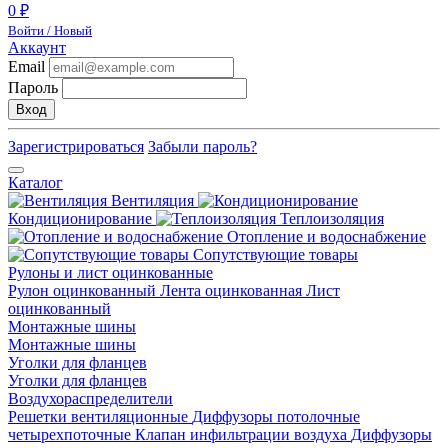
0 ₽
Войти / Новый
Аккаунт
Email
Пароль
Вход
Зарегистрироваться
Забыли пароль?
Каталог
Вентиляция
Кондиционирование
Теплоизоляция
Отопление и водоснабжение
Сопутствующие товары
Рулоны и лист оцинкованные
Рулон оцинкованный
Лента оцинкованная
Лист
оцинкованный
Монтажные шины
Монтажные шины
Уголки для фланцев
Уголки для фланцев
Воздухораспределители
Решетки вентиляционные
Диффузоры потолочные
четырехпоточные
Клапан инфильтрации воздуха
Диффузоры