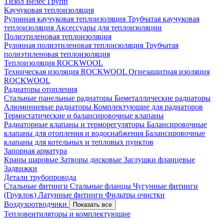
Тизол
Велес Групп
Каучуковая теплоизоляция
Рулонная каучуковая теплоизоляция
Трубчатая каучуковая
теплоизоляция
Аксессуары для теплоизоляции
Полиэтиленовая теплоизоляция
Рулонная полиэтиленовая теплоизоляция
Трубчатая
полиэтиленовая теплоизоляция
Теплоизоляция ROCKWOOL
Техническая изоляция ROCKWOOL
Огнезащитная изоляция
ROCKWOOL
Радиаторы отопления
Стальные панельные радиаторы
Биметаллические радиаторы
Алюминиевые радиаторы
Комплектующие для радиаторов
Термостатические и балансировочные клапаны
Радиаторные клапаны и терморегуляторы
Балансировочные
клапаны для отопления и водоснабжения
Балансировочные
клапаны для котельных и тепловых пунктов
Запорная арматура
Краны шаровые
Затворы дисковые
Заглушки фланцевые
Задвижки
Детали трубопровода
Стальные фитинги
Стальные фланцы
Чугунные фитинги
(Грувлок)
Латунные фитинги
Фильтры очистки
Воздухоотводчики
Показать все
Тепловентиляторы и комплектующие