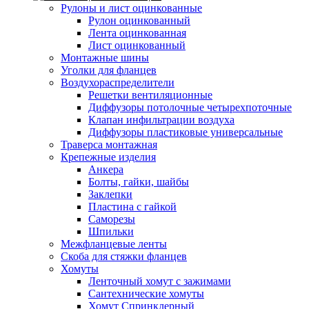
Рулоны и лист оцинкованные
Рулон оцинкованный
Лента оцинкованная
Лист оцинкованный
Монтажные шины
Уголки для фланцев
Воздухораспределители
Решетки вентиляционные
Диффузоры потолочные четырехпоточные
Клапан инфильтрации воздуха
Диффузоры пластиковые универсальные
Траверса монтажная
Крепежные изделия
Анкера
Болты, гайки, шайбы
Заклепки
Пластина с гайкой
Саморезы
Шпильки
Межфланцевые ленты
Скоба для стяжки фланцев
Хомуты
Ленточный хомут с зажимами
Сантехнические хомуты
Хомут Спринклерный