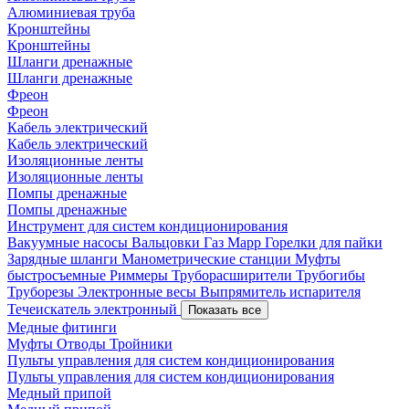
Алюминиевая труба
Кронштейны
Кронштейны
Шланги дренажные
Шланги дренажные
Фреон
Фреон
Кабель электрический
Кабель электрический
Изоляционные ленты
Изоляционные ленты
Помпы дренажные
Помпы дренажные
Инструмент для систем кондиционирования
Вакуумные насосы
Вальцовки
Газ Mapp
Горелки для пайки
Зарядные шланги
Манометрические станции
Муфты
быстросъемные
Риммеры
Труборасширители
Трубогибы
Труборезы
Электронные весы
Выпрямитель испарителя
Течеискатель электронный
Показать все
Медные фитинги
Муфты
Отводы
Тройники
Пульты управления для систем кондиционирования
Пульты управления для систем кондиционирования
Медный припой