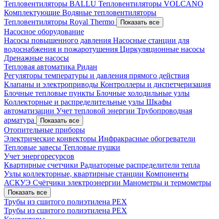
Тепловентиляторы BALLU
Тепловентиляторы VOLCANO
Комплектующие
Водяные тепловентиляторы
Тепловентиляторы Royal Thermo
Показать все
Насосное оборудование
Насосы повышенного давления
Насосные станции для
водоснабжения и пожаротушения
Циркуляционные насосы
Дренажные насосы
Тепловая автоматика Ридан
Регуляторы температуры и давления прямого действия
Клапаны и электроприводы
Контроллеры и диспетчеризация
Блочные тепловые пункты
Блочные холодильные узлы
Коллекторные и распределительные узлы
Шкафы
автоматизации
Учет тепловой энергии
Трубопроводная
арматура
Показать все
Отопительные приборы
Электрические конвекторы
Инфракрасные обогреватели
Тепловые завесы
Тепловые пушки
Учет энергоресурсов
Квартирные счетчики
Радиаторные распределители тепла
Узлы коллекторные, квартирные станции
Компоненты
АСКУЭ
Счётчики электроэнергии
Манометры и термометры
Показать все
Трубы из сшитого полиэтилена PEX
Трубы из сшитого полиэтилена PEX