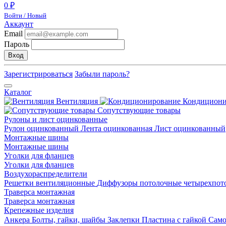
0 ₽
Войти / Новый
Аккаунт
Email
Пароль
Вход
Зарегистрироваться
Забыли пароль?
Каталог
Вентиляция
Кондицион
Сопутствующие товары
Рулоны и лист оцинкованные
Рулон оцинкованный
Лента оцинкованная
Лист оцинкованный
Монтажные шины
Монтажные шины
Уголки для фланцев
Уголки для фланцев
Воздухораспределители
Решетки вентиляционные
Диффузоры потолочные четырехпо
Траверса монтажная
Траверса монтажная
Крепежные изделия
Анкера
Болты, гайки, шайбы
Заклепки
Пластина с гайкой
Сам