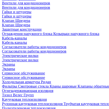
Вентили для кондиционеров
Вентили для кондиционеров
Гайки и штуцеры
Гайки и штуцеры
Клапан Шредера
Клапан Шредера
Защитные конструкции
Ограждения наружного блока
Козырьки наружного блока
Кабель-каналы
Кабель-каналы
Согласователи работы кондиционеров
Согласователи работы кондиционеров
Электрические вилки
Электрические вилки
Экраны
Экраны
Сервисное обслуживание
Сервисное обслуживание
Холодильная арматура Ридан
Фильтры
Смотровые стекла
Краны шаровые
Клапаны обратны
Огнезадерживающая изоляция
Тизол
Велес Групп
Каучуковая теплоизоляция
Рулонная каучуковая теплоизоляция
Трубчатая каучуковая теп
Полиэтиленовая теплоизоляция