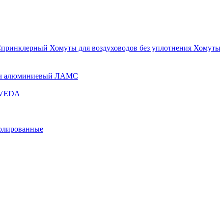
Спринклерный
Хомуты для воздуховодов без уплотнения
Хомуты
ч алюминиевый ЛАМС
и VEDA
золированные