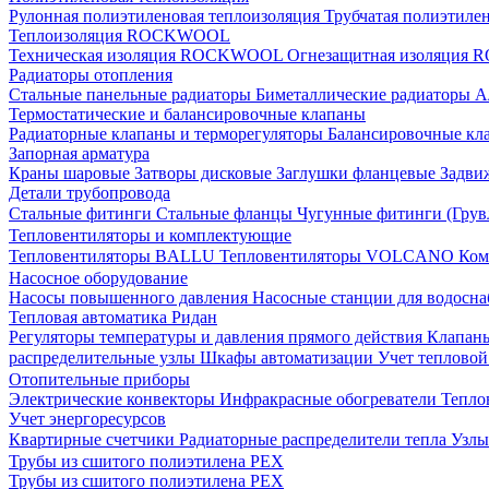
Рулонная полиэтиленовая теплоизоляция
Трубчатая полиэтиле
Теплоизоляция ROCKWOOL
Техническая изоляция ROCKWOOL
Огнезащитная изоляци
Радиаторы отопления
Стальные панельные радиаторы
Биметаллические радиаторы
А
Термостатические и балансировочные клапаны
Радиаторные клапаны и терморегуляторы
Балансировочные кл
Запорная арматура
Краны шаровые
Затворы дисковые
Заглушки фланцевые
Задви
Детали трубопровода
Стальные фитинги
Стальные фланцы
Чугунные фитинги (Грув
Тепловентиляторы и комплектующие
Тепловентиляторы BALLU
Тепловентиляторы VOLCANO
Ком
Насосное оборудование
Насосы повышенного давления
Насосные станции для водосн
Тепловая автоматика Ридан
Регуляторы температуры и давления прямого действия
Клапан
распределительные узлы
Шкафы автоматизации
Учет теплово
Отопительные приборы
Электрические конвекторы
Инфракрасные обогреватели
Тепло
Учет энергоресурсов
Квартирные счетчики
Радиаторные распределители тепла
Узлы
Трубы из сшитого полиэтилена PEX
Трубы из сшитого полиэтилена PEX