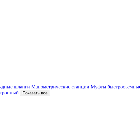
ядные шланги
Манометрические станции
Муфты быстросъемны
ектронный
Показать все