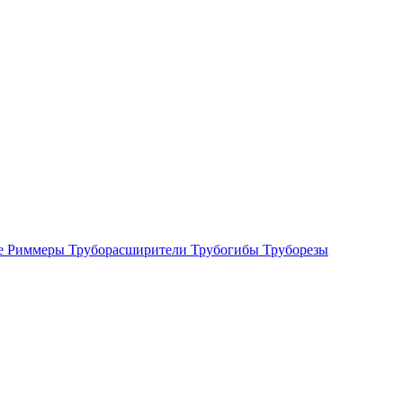
е
Риммеры
Труборасширители
Трубогибы
Труборезы