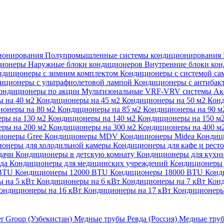
ионирования
Полупромышленные системы кондиционирования
ционеры
Наружные блоки кондиционеров
Внутренние блоки ко
ндиционеры с зимним комплектом
Кондиционеры с системой са
иционеры с ультрафиолетовой лампой
Кондиционеры с антибак
ондиционеры по акции
Мультизональные VRF-VRV системы
Ак
 на 40 м2
Кондиционеры на 45 м2
Кондиционеры на 50 м2
Конд
ионеры на 80 м2
Кондиционеры на 85 м2
Кондиционеры на 90 
ры на 130 м2
Кондиционеры на 140 м2
Кондиционеры на 150 м
ры на 200 м2
Кондиционеры на 300 м2
Кондиционеры на 400 м
ионеры Gree
Кондиционеры MDV
Кондиционеры Midea
Кондиц
онеры для холодильной камеры
Кондиционеры для кафе и рест
дачи
Кондиционеры в детскую комнату
Кондиционеры для кухн
ада
Кондиционеры для медицинских учреждений
Кондиционеры 
 BTU
Кондиционеры 12000 BTU
Кондиционеры 18000 BTU
Конд
 на 5 кВт
Кондиционеры на 6 кВт
Кондиционеры на 7 кВт
Конд
ондиционеры на 16 кВт
Кондиционеры на 17 кВт
Кондиционеры
er Group (Узбекистан)
Медные трубы Ревда (Россия)
Медные труб