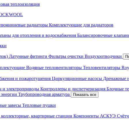
новая теплоизоляция
я ROCKWOOL
люминиевые радиаторы
Комплектующие для радиаторов
апаны для отопления и водоснабжения
Балансировочные клапаны
жки
лок)
Латунные фитинги
Фильтры очистки
Воздухоотводчики
П
плектующие
Водяные тепловентиляторы
Тепловентиляторы Roy
абжения и пожаротушения
Циркуляционные насосы
Дренажные 
ы и электроприводы
Контроллеры и диспетчеризация
Блочные т
й энергии
Трубопроводная арматура
Показать все
вые завесы
Тепловые пушки
 коллекторные, квартирные станции
Компоненты АСКУЭ
Счётч