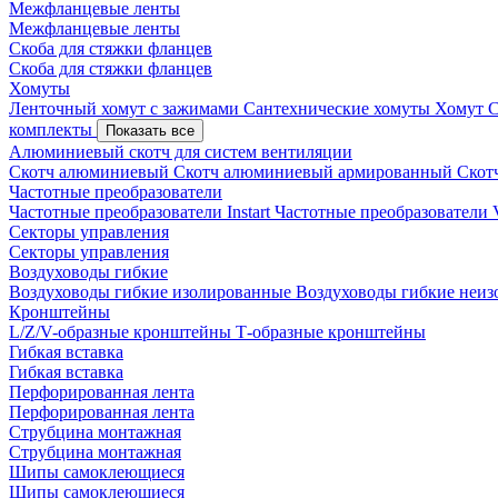
Межфланцевые ленты
Межфланцевые ленты
Скоба для стяжки фланцев
Скоба для стяжки фланцев
Хомуты
Ленточный хомут с зажимами
Сантехнические хомуты
Хомут 
комплекты
Показать все
Алюминиевый скотч для систем вентиляции
Скотч алюминиевый
Скотч алюминиевый армированный
Скот
Частотные преобразователи
Частотные преобразователи Instart
Частотные преобразовател
Секторы управления
Секторы управления
Воздуховоды гибкие
Воздуховоды гибкие изолированные
Воздуховоды гибкие неи
Кронштейны
L/Z/V-образные кронштейны
Т-образные кронштейны
Гибкая вставка
Гибкая вставка
Перфорированная лента
Перфорированная лента
Струбцина монтажная
Струбцина монтажная
Шипы самоклеющиеся
Шипы самоклеющиеся