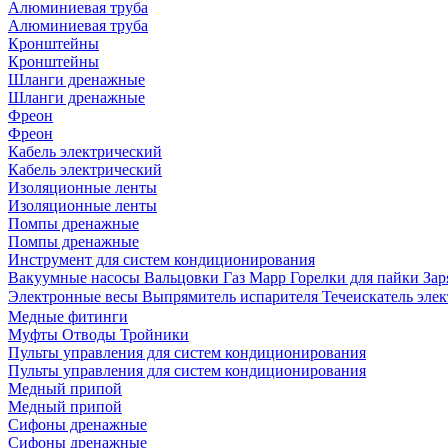
Алюминиевая труба
Алюминиевая труба
Кронштейны
Кронштейны
Шланги дренажные
Шланги дренажные
Фреон
Фреон
Кабель электрический
Кабель электрический
Изоляционные ленты
Изоляционные ленты
Помпы дренажные
Помпы дренажные
Инструмент для систем кондиционирования
Вакуумные насосы
Вальцовки
Газ Mapp
Горелки для пайки
Зар
Электронные весы
Выпрямитель испарителя
Течеискатель эл
Медные фитинги
Муфты
Отводы
Тройники
Пульты управления для систем кондиционирования
Пульты управления для систем кондиционирования
Медный припой
Медный припой
Сифоны дренажные
Сифоны дренажные