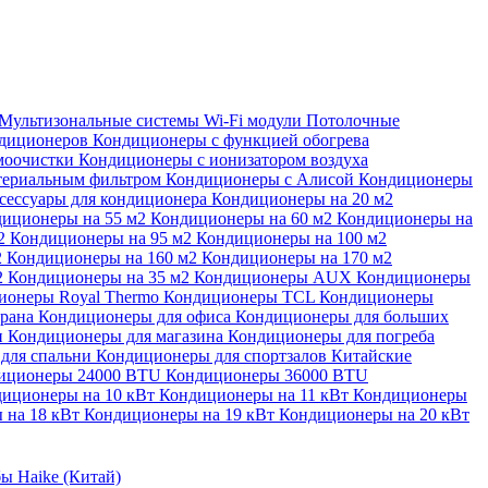
Мультизональные системы
Wi-Fi модули
Потолочные
ндиционеров
Кондиционеры с функцией обогрева
моочистки
Кондиционеры с ионизатором воздуха
териальным фильтром
Кондиционеры с Алисой
Кондиционеры
сессуары для кондиционера
Кондиционеры на 20 м2
иционеры на 55 м2
Кондиционеры на 60 м2
Кондиционеры на
м2
Кондиционеры на 95 м2
Кондиционеры на 100 м2
2
Кондиционеры на 160 м2
Кондиционеры на 170 м2
2
Кондиционеры на 35 м2
Кондиционеры AUX
Кондиционеры
ионеры Royal Thermo
Кондиционеры TCL
Кондиционеры
орана
Кондиционеры для офиса
Кондиционеры для больших
и
Кондиционеры для магазина
Кондиционеры для погреба
для спальни
Кондиционеры для спортзалов
Китайские
иционеры 24000 BTU
Кондиционеры 36000 BTU
иционеры на 10 кВт
Кондиционеры на 11 кВт
Кондиционеры
 на 18 кВт
Кондиционеры на 19 кВт
Кондиционеры на 20 кВт
ы Haike (Китай)