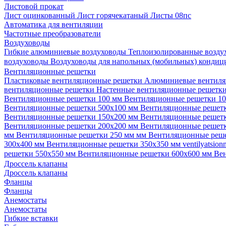
Листовой прокат
Лист оцинкованный
Лист горячекатаный
Листы 08пс
Автоматика для вентиляции
Частотные преобразователи
Воздуховоды
Гибкие алюминиевые воздуховоды
Теплоизолированные возд
воздуховоды
Воздуховоды для напольных (мобильных) конди
Вентиляционные решетки
Пластиковые вентиляционные решетки
Алюминиевые вентиля
вентиляционные решетки
Настенные вентиляционные решетк
Вентиляционные решетки 100 мм
Вентиляционные решетки 1
Вентиляционные решетки 500х100 мм
Вентиляционные решет
Вентиляционные решетки 150х200 мм
Вентиляционные решет
Вентиляционные решетки 200х200 мм
Вентиляционные решет
мм
Вентиляционные решетки 250 мм мм
Вентиляционные реш
300х400 мм
Вентиляционные решетки 350х350 мм
ventilyatsio
решетки 550х550 мм
Вентиляционные решетки 600х600 мм
Ве
Дроссель клапаны
Дроссель клапаны
Фланцы
Фланцы
Анемостаты
Анемостаты
Гибкие вставки