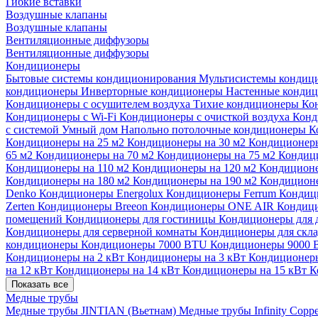
Гибкие вставки
Воздушные клапаны
Воздушные клапаны
Вентиляционные диффузоры
Вентиляционные диффузоры
Кондиционеры
Бытовые системы кондиционирования
Мультисистемы кондиц
кондиционеры
Инверторные кондиционеры
Настенные конди
Кондиционеры с осушителем воздуха
Тихие кондиционеры
Ко
Кондиционеры с Wi-Fi
Кондиционеры с очисткой воздуха
Конд
с системой Умный дом
Напольно потолочные кондиционеры
К
Кондиционеры на 25 м2
Кондиционеры на 30 м2
Кондиционеры
65 м2
Кондиционеры на 70 м2
Кондиционеры на 75 м2
Кондиц
Кондиционеры на 110 м2
Кондиционеры на 120 м2
Кондиционе
Кондиционеры на 180 м2
Кондиционеры на 190 м2
Кондиционе
Denko
Кондиционеры Energolux
Кондиционеры Ferrum
Кондиц
Zerten
Кондиционеры Breeon
Кондиционеры ONE AIR
Кондици
помещений
Кондиционеры для гостиницы
Кондиционеры для 
Кондиционеры для серверной комнаты
Кондиционеры для скл
кондиционеры
Кондиционеры 7000 BTU
Кондиционеры 9000
Кондиционеры на 2 кВт
Кондиционеры на 3 кВт
Кондиционеры
на 12 кВт
Кондиционеры на 14 кВт
Кондиционеры на 15 кВт
К
Показать все
Медные трубы
Медные трубы JINTIAN (Вьетнам)
Медные трубы Infinity Copp