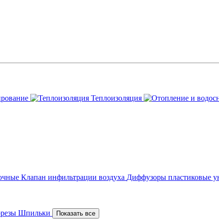
ирование
Теплоизоляция
точные
Клапан инфильтрации воздуха
Диффузоры пластиковые у
орезы
Шпильки
Показать все