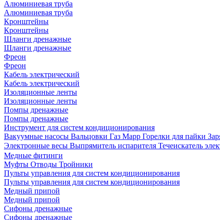
Алюминиевая труба
Алюминиевая труба
Кронштейны
Кронштейны
Шланги дренажные
Шланги дренажные
Фреон
Фреон
Кабель электрический
Кабель электрический
Изоляционные ленты
Изоляционные ленты
Помпы дренажные
Помпы дренажные
Инструмент для систем кондиционирования
Вакуумные насосы
Вальцовки
Газ Mapp
Горелки для пайки
Зар
Электронные весы
Выпрямитель испарителя
Течеискатель эл
Медные фитинги
Муфты
Отводы
Тройники
Пульты управления для систем кондиционирования
Пульты управления для систем кондиционирования
Медный припой
Медный припой
Сифоны дренажные
Сифоны дренажные