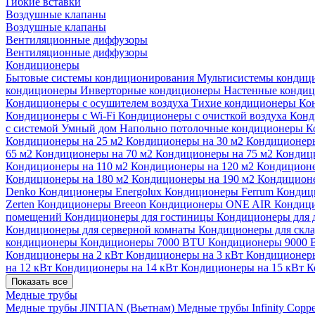
Гибкие вставки
Воздушные клапаны
Воздушные клапаны
Вентиляционные диффузоры
Вентиляционные диффузоры
Кондиционеры
Бытовые системы кондиционирования
Мультисистемы кондиц
кондиционеры
Инверторные кондиционеры
Настенные конди
Кондиционеры с осушителем воздуха
Тихие кондиционеры
Ко
Кондиционеры с Wi-Fi
Кондиционеры с очисткой воздуха
Конд
с системой Умный дом
Напольно потолочные кондиционеры
К
Кондиционеры на 25 м2
Кондиционеры на 30 м2
Кондиционеры
65 м2
Кондиционеры на 70 м2
Кондиционеры на 75 м2
Кондиц
Кондиционеры на 110 м2
Кондиционеры на 120 м2
Кондиционе
Кондиционеры на 180 м2
Кондиционеры на 190 м2
Кондиционе
Denko
Кондиционеры Energolux
Кондиционеры Ferrum
Кондиц
Zerten
Кондиционеры Breeon
Кондиционеры ONE AIR
Кондици
помещений
Кондиционеры для гостиницы
Кондиционеры для 
Кондиционеры для серверной комнаты
Кондиционеры для скл
кондиционеры
Кондиционеры 7000 BTU
Кондиционеры 9000
Кондиционеры на 2 кВт
Кондиционеры на 3 кВт
Кондиционеры
на 12 кВт
Кондиционеры на 14 кВт
Кондиционеры на 15 кВт
К
Показать все
Медные трубы
Медные трубы JINTIAN (Вьетнам)
Медные трубы Infinity Copp