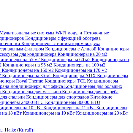
Мультизональные системы
Wi-Fi модули
Потолочные
ндиционеров
Кондиционеры с функцией обогрева
моочистки
Кондиционеры с ионизатором воздуха
териальным фильтром
Кондиционеры с Алисой
Кондиционеры
сессуары для кондиционера
Кондиционеры на 20 м2
иционеры на 55 м2
Кондиционеры на 60 м2
Кондиционеры на
м2
Кондиционеры на 95 м2
Кондиционеры на 100 м2
2
Кондиционеры на 160 м2
Кондиционеры на 170 м2
2
Кондиционеры на 35 м2
Кондиционеры AUX
Кондиционеры
ионеры Royal Thermo
Кондиционеры TCL
Кондиционеры
орана
Кондиционеры для офиса
Кондиционеры для больших
и
Кондиционеры для магазина
Кондиционеры для погреба
для спальни
Кондиционеры для спортзалов
Китайские
иционеры 24000 BTU
Кондиционеры 36000 BTU
иционеры на 10 кВт
Кондиционеры на 11 кВт
Кондиционеры
 на 18 кВт
Кондиционеры на 19 кВт
Кондиционеры на 20 кВт
ы Haike (Китай)