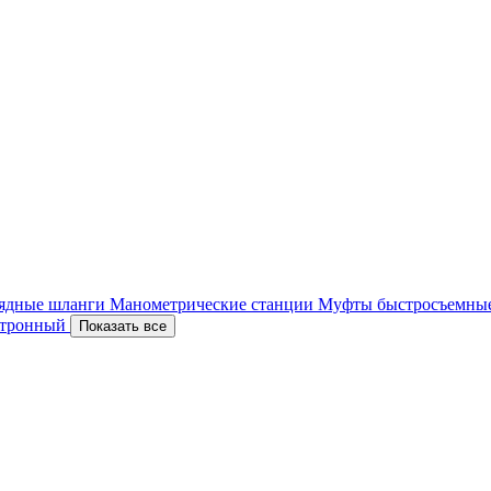
ядные шланги
Манометрические станции
Муфты быстросъемны
ектронный
Показать все