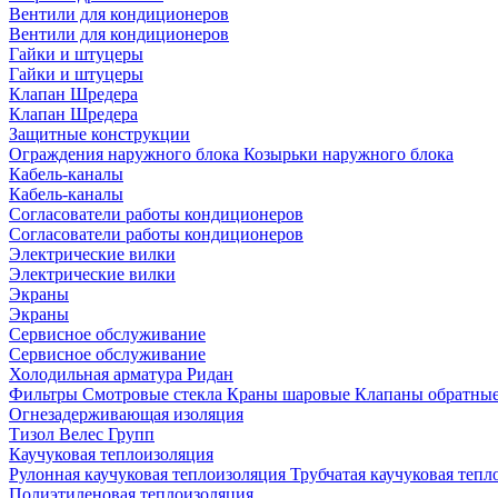
Вентили для кондиционеров
Вентили для кондиционеров
Гайки и штуцеры
Гайки и штуцеры
Клапан Шредера
Клапан Шредера
Защитные конструкции
Ограждения наружного блока
Козырьки наружного блока
Кабель-каналы
Кабель-каналы
Согласователи работы кондиционеров
Согласователи работы кондиционеров
Электрические вилки
Электрические вилки
Экраны
Экраны
Сервисное обслуживание
Сервисное обслуживание
Холодильная арматура Ридан
Фильтры
Смотровые стекла
Краны шаровые
Клапаны обратны
Огнезадерживающая изоляция
Тизол
Велес Групп
Каучуковая теплоизоляция
Рулонная каучуковая теплоизоляция
Трубчатая каучуковая теп
Полиэтиленовая теплоизоляция