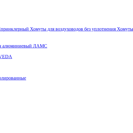
Спринклерный
Хомуты для воздуховодов без уплотнения
Хомуты
ч алюминиевый ЛАМС
и VEDA
золированные