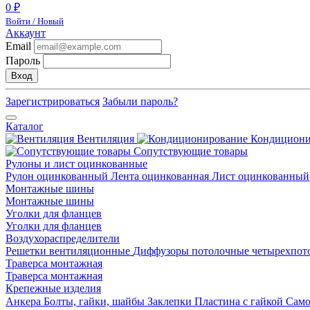
0 ₽
Войти / Новый
Аккаунт
Email
Пароль
Вход
Зарегистрироваться
Забыли пароль?
Каталог
Вентиляция
Кондицион
Сопутствующие товары
Рулоны и лист оцинкованные
Рулон оцинкованный
Лента оцинкованная
Лист оцинкованный
Монтажные шины
Монтажные шины
Уголки для фланцев
Уголки для фланцев
Воздухораспределители
Решетки вентиляционные
Диффузоры потолочные четырехпо
Траверса монтажная
Траверса монтажная
Крепежные изделия
Анкера
Болты, гайки, шайбы
Заклепки
Пластина с гайкой
Сам