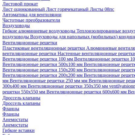
Листовой прокат
Лист оцинкованный
Лист горячекатаный
Листы 08пс
Автоматика для вентиляции
Частотные преобразователи
Воздуховоды
Гибкие алюминиевые воздуховоды
Теплоизолированные возд
воздуховоды
Воздуховоды для напольных (мобильных) конди
Вентиляционные решетки
Пластиковые вентиляционные решетки
Алюминиевые вентиля
вентиляционные решетки
Настенные вентиляционные решетк
Вентиляционные решетки 100 мм
Вентиляционные решетки 1
Вентиляционные решетки 500х100 мм
Вентиляционные решет
Вентиляционные решетки 150х200 мм
Вентиляционные решет
Вентиляционные решетки 200х200 мм
Вентиляционные решет
мм
Вентиляционные решетки 250 мм мм
Вентиляционные реш
300х400 мм
Вентиляционные решетки 350х350 мм
ventilyatsio
решетки 550х550 мм
Вентиляционные решетки 600х600 мм
Ве
Дроссель клапаны
Дроссель клапаны
Фланцы
Фланцы
Анемостаты
Анемостаты
Гибкие вставки