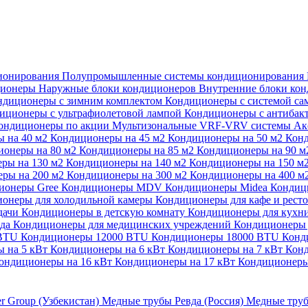
ионирования
Полупромышленные системы кондиционирования
ционеры
Наружные блоки кондиционеров
Внутренние блоки ко
ндиционеры с зимним комплектом
Кондиционеры с системой са
иционеры с ультрафиолетовой лампой
Кондиционеры с антибак
ондиционеры по акции
Мультизональные VRF-VRV системы
Ак
 на 40 м2
Кондиционеры на 45 м2
Кондиционеры на 50 м2
Конд
ионеры на 80 м2
Кондиционеры на 85 м2
Кондиционеры на 90 
ры на 130 м2
Кондиционеры на 140 м2
Кондиционеры на 150 м
ры на 200 м2
Кондиционеры на 300 м2
Кондиционеры на 400 м
ионеры Gree
Кондиционеры MDV
Кондиционеры Midea
Кондиц
онеры для холодильной камеры
Кондиционеры для кафе и рест
дачи
Кондиционеры в детскую комнату
Кондиционеры для кухн
ада
Кондиционеры для медицинских учреждений
Кондиционеры 
 BTU
Кондиционеры 12000 BTU
Кондиционеры 18000 BTU
Конд
 на 5 кВт
Кондиционеры на 6 кВт
Кондиционеры на 7 кВт
Конд
ондиционеры на 16 кВт
Кондиционеры на 17 кВт
Кондиционеры
er Group (Узбекистан)
Медные трубы Ревда (Россия)
Медные труб