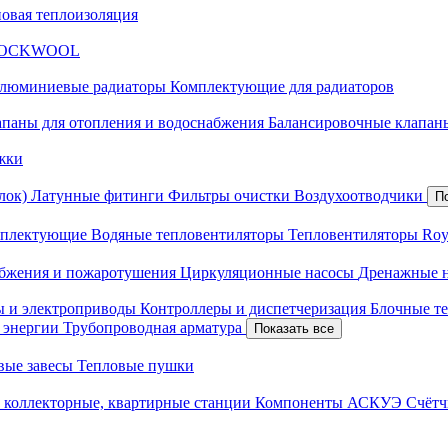
новая теплоизоляция
я ROCKWOOL
люминиевые радиаторы
Комплектующие для радиаторов
апаны для отопления и водоснабжения
Балансировочные клапаны
жки
лок)
Латунные фитинги
Фильтры очистки
Воздухоотводчики
П
плектующие
Водяные тепловентиляторы
Тепловентиляторы Roy
абжения и пожаротушения
Циркуляционные насосы
Дренажные 
ы и электроприводы
Контроллеры и диспетчеризация
Блочные т
й энергии
Трубопроводная арматура
Показать все
вые завесы
Тепловые пушки
 коллекторные, квартирные станции
Компоненты АСКУЭ
Счётч