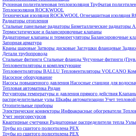
Рулонная полиэтиленовая теплоизоляция
Трубчатая полиэтиле
Теплоизоляция ROCKWOOL
Техническая изоляция ROCKWOOL
Огнезащитная изоляци
Радиаторы отопления
Стальные панельные радиаторы
Биметаллические радиаторы
А
Термостатические и балансировочные клапаны
Радиаторные клапаны и терморегуляторы
Балансировочные кл
Запорная арматура
Краны шаровые
Затворы дисковые
Заглушки фланцевые
Задви
Детали трубопровода
Стальные фитинги
Стальные фланцы
Чугунные фитинги (Грув
Тепловентиляторы и комплектующие
Тепловентиляторы BALLU
Тепловентиляторы VOLCANO
Ком
Насосное оборудование
Насосы повышенного давления
Насосные станции для водосн
Тепловая автоматика Ридан
Регуляторы температуры и давления прямого действия
Клапан
распределительные узлы
Шкафы автоматизации
Учет теплово
Отопительные приборы
Электрические конвекторы
Инфракрасные обогреватели
Тепло
Учет энергоресурсов
Квартирные счетчики
Радиаторные распределители тепла
Узлы
Трубы из сшитого полиэтилена PEX
Трубы из сшитого полиэтилена PEX