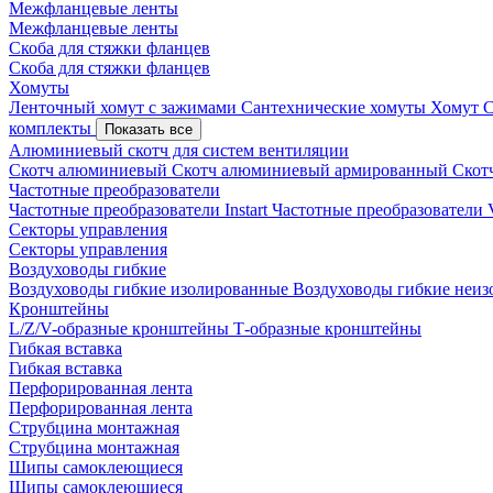
Межфланцевые ленты
Межфланцевые ленты
Скоба для стяжки фланцев
Скоба для стяжки фланцев
Хомуты
Ленточный хомут с зажимами
Сантехнические хомуты
Хомут 
комплекты
Показать все
Алюминиевый скотч для систем вентиляции
Скотч алюминиевый
Скотч алюминиевый армированный
Скот
Частотные преобразователи
Частотные преобразователи Instart
Частотные преобразовател
Секторы управления
Секторы управления
Воздуховоды гибкие
Воздуховоды гибкие изолированные
Воздуховоды гибкие неи
Кронштейны
L/Z/V-образные кронштейны
Т-образные кронштейны
Гибкая вставка
Гибкая вставка
Перфорированная лента
Перфорированная лента
Струбцина монтажная
Струбцина монтажная
Шипы самоклеющиеся
Шипы самоклеющиеся