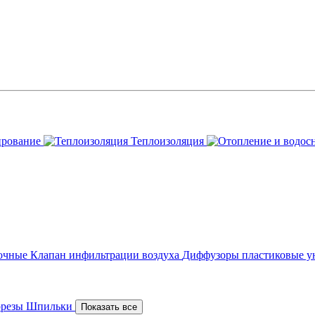
ирование
Теплоизоляция
точные
Клапан инфильтрации воздуха
Диффузоры пластиковые у
орезы
Шпильки
Показать все