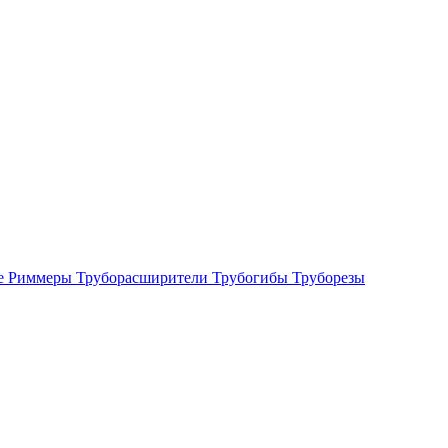
е
Риммеры
Труборасширители
Трубогибы
Труборезы