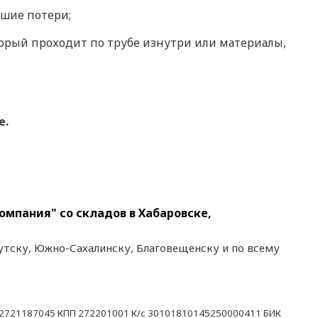
ьшие потери;
торый проходит по трубе изнутри или материалы,
е.
компания" со складов в Хабаровске,
Якутску, Южно-Сахалинску, Благовещенску и по всему
21187045 КПП 272201001 К/с 30101810145250000411 БИК