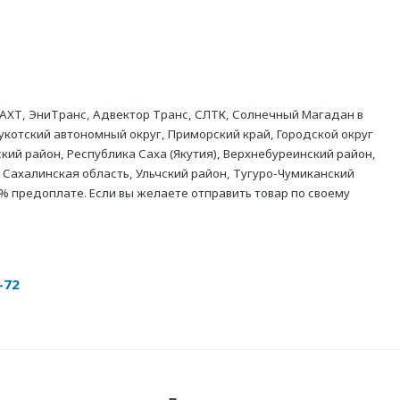
АХТ, ЭниТранс, Адвектор Транс, СЛТК, Солнечный Магадан в
укотский автономный округ, Приморский край, Городской округ
кий район, Республика Саха (Якутия), Верхнебуреинский район,
 Сахалинская область, Ульчский район, Тугуро-Чумиканский
% предоплате. Если вы желаете отправить товар по своему
-72